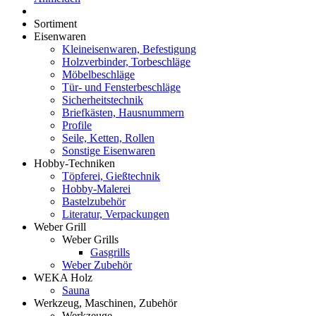
Sortiment
Eisenwaren
Kleineisenwaren, Befestigung
Holzverbinder, Torbeschläge
Möbelbeschläge
Tür- und Fensterbeschläge
Sicherheitstechnik
Briefkästen, Hausnummern
Profile
Seile, Ketten, Rollen
Sonstige Eisenwaren
Hobby-Techniken
Töpferei, Gießtechnik
Hobby-Malerei
Bastelzubehör
Literatur, Verpackungen
Weber Grill
Weber Grills
Gasgrills
Weber Zubehör
WEKA Holz
Sauna
Werkzeug, Maschinen, Zubehör
Werkzeuge