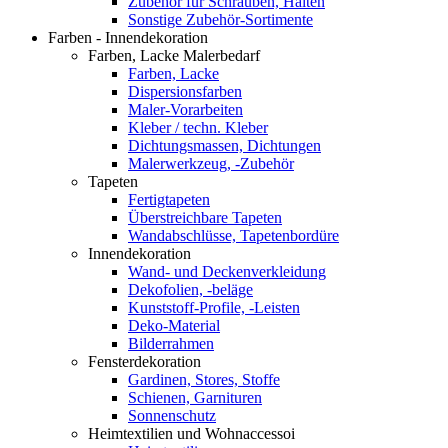
Zubehör für Schrauben, Halten
Sonstige Zubehör-Sortimente
Farben - Innendekoration
Farben, Lacke Malerbedarf
Farben, Lacke
Dispersionsfarben
Maler-Vorarbeiten
Kleber / techn. Kleber
Dichtungsmassen, Dichtungen
Malerwerkzeug, -Zubehör
Tapeten
Fertigtapeten
Überstreichbare Tapeten
Wandabschlüsse, Tapetenbordüre
Innendekoration
Wand- und Deckenverkleidung
Dekofolien, -beläge
Kunststoff-Profile, -Leisten
Deko-Material
Bilderrahmen
Fensterdekoration
Gardinen, Stores, Stoffe
Schienen, Garnituren
Sonnenschutz
Heimtextilien und Wohnaccessoi