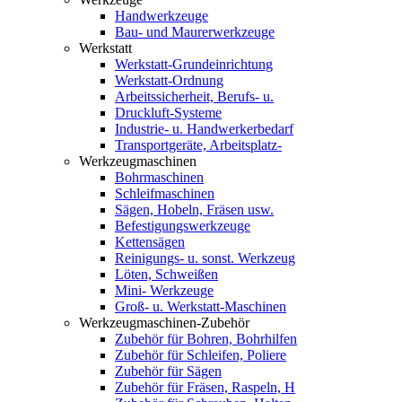
Handwerkzeuge
Bau- und Maurerwerkzeuge
Werkstatt
Werkstatt-Grundeinrichtung
Werkstatt-Ordnung
Arbeitssicherheit, Berufs- u.
Druckluft-Systeme
Industrie- u. Handwerkerbedarf
Transportgeräte, Arbeitsplatz-
Werkzeugmaschinen
Bohrmaschinen
Schleifmaschinen
Sägen, Hobeln, Fräsen usw.
Befestigungswerkzeuge
Kettensägen
Reinigungs- u. sonst. Werkzeug
Löten, Schweißen
Mini- Werkzeuge
Groß- u. Werkstatt-Maschinen
Werkzeugmaschinen-Zubehör
Zubehör für Bohren, Bohrhilfen
Zubehör für Schleifen, Poliere
Zubehör für Sägen
Zubehör für Fräsen, Raspeln, H