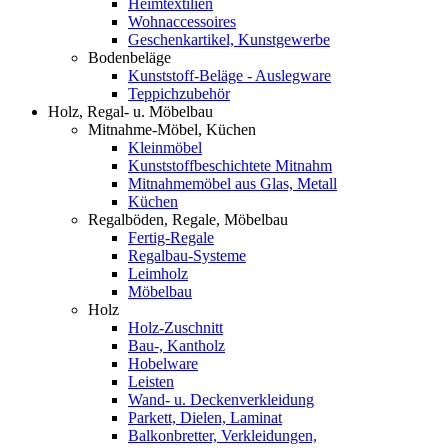
Heimtextilien
Wohnaccessoires
Geschenkartikel, Kunstgewerbe
Bodenbeläge
Kunststoff-Beläge - Auslegware
Teppichzubehör
Holz, Regal- u. Möbelbau
Mitnahme-Möbel, Küchen
Kleinmöbel
Kunststoffbeschichtete Mitnahm
Mitnahmemöbel aus Glas, Metall
Küchen
Regalböden, Regale, Möbelbau
Fertig-Regale
Regalbau-Systeme
Leimholz
Möbelbau
Holz
Holz-Zuschnitt
Bau-, Kantholz
Hobelware
Leisten
Wand- u. Deckenverkleidung
Parkett, Dielen, Laminat
Balkonbretter, Verkleidungen,