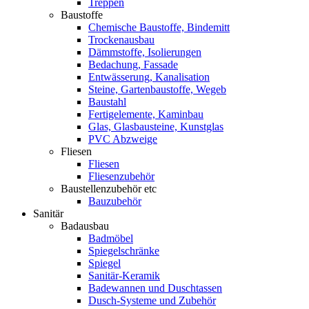
Treppen
Baustoffe
Chemische Baustoffe, Bindemitt
Trockenausbau
Dämmstoffe, Isolierungen
Bedachung, Fassade
Entwässerung, Kanalisation
Steine, Gartenbaustoffe, Wegeb
Baustahl
Fertigelemente, Kaminbau
Glas, Glasbausteine, Kunstglas
PVC Abzweige
Fliesen
Fliesen
Fliesenzubehör
Baustellenzubehör etc
Bauzubehör
Sanitär
Badausbau
Badmöbel
Spiegelschränke
Spiegel
Sanitär-Keramik
Badewannen und Duschtassen
Dusch-Systeme und Zubehör