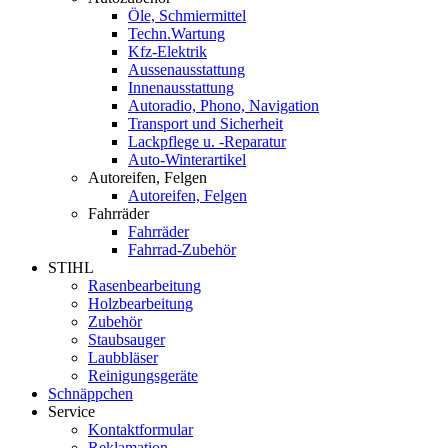
Öle, Schmiermittel
Techn.Wartung
Kfz-Elektrik
Aussenausstattung
Innenausstattung
Autoradio, Phono, Navigation
Transport und Sicherheit
Lackpflege u. -Reparatur
Auto-Winterartikel
Autoreifen, Felgen
Autoreifen, Felgen
Fahrräder
Fahrräder
Fahrrad-Zubehör
STIHL
Rasenbearbeitung
Holzbearbeitung
Zubehör
Staubsauger
Laubbläser
Reinigungsgeräte
Schnäppchen
Service
Kontaktformular
Reklamation