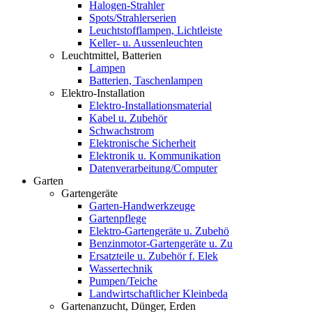
Halogen-Strahler
Spots/Strahlerserien
Leuchtstofflampen, Lichtleiste
Keller- u. Aussenleuchten
Leuchtmittel, Batterien
Lampen
Batterien, Taschenlampen
Elektro-Installation
Elektro-Installationsmaterial
Kabel u. Zubehör
Schwachstrom
Elektronische Sicherheit
Elektronik u. Kommunikation
Datenverarbeitung/Computer
Garten
Gartengeräte
Garten-Handwerkzeuge
Gartenpflege
Elektro-Gartengeräte u. Zubehö
Benzinmotor-Gartengeräte u. Zu
Ersatzteile u. Zubehör f. Elek
Wassertechnik
Pumpen/Teiche
Landwirtschaftlicher Kleinbeda
Gartenanzucht, Dünger, Erden