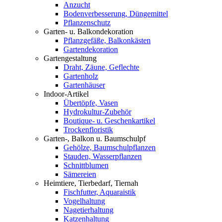
Anzucht
Bodenverbesserung, Düngemittel
Pflanzenschutz
Garten- u. Balkondekoration
Pflanzgefäße, Balkonkästen
Gartendekoration
Gartengestaltung
Draht, Zäune, Geflechte
Gartenholz
Gartenhäuser
Indoor-Artikel
Übertöpfe, Vasen
Hydrokultur-Zubehör
Boutique- u. Geschenkartikel
Trockenfloristik
Garten-, Balkon u. Baumschulpf
Gehölze, Baumschulpflanzen
Stauden, Wasserpflanzen
Schnittblumen
Sämereien
Heimtiere, Tierbedarf, Tiernah
Fischfutter, Aquaraistik
Vogelhaltung
Nagetierhaltung
Katzenhaltung