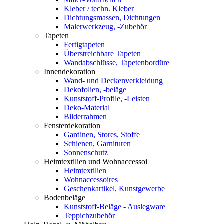
Kleber / techn. Kleber
Dichtungsmassen, Dichtungen
Malerwerkzeug, -Zubehör
Tapeten
Fertigtapeten
Überstreichbare Tapeten
Wandabschlüsse, Tapetenbordüre
Innendekoration
Wand- und Deckenverkleidung
Dekofolien, -beläge
Kunststoff-Profile, -Leisten
Deko-Material
Bilderrahmen
Fensterdekoration
Gardinen, Stores, Stoffe
Schienen, Garnituren
Sonnenschutz
Heimtextilien und Wohnaccessoi
Heimtextilien
Wohnaccessoires
Geschenkartikel, Kunstgewerbe
Bodenbeläge
Kunststoff-Beläge - Auslegware
Teppichzubehör