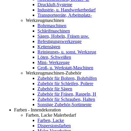
Druckluft-Systeme
Industrie- u. Handwerkerbedarf
Transportgeräte, Arbeitsplatz-
Werkzeugmaschinen
Bohrmaschinen
Schleifmaschinen
Sägen, Hobeln, Fräsen usw.
Befestigungswerkzeuge
Kettensägen
Reinigungs- u. sonst. Werkzeug
Löten, Schweißen
Mini- Werkzeuge
Groß- u. Werkstatt-Maschinen
Werkzeugmaschinen-Zubehör
Zubehör für Bohren, Bohrhilfen
Zubehör für Schleifen, Poliere
Zubehör für Sägen
Zubehör für Fräsen, Raspeln, H
Zubehör für Schrauben, Halten
Sonstige Zubehör-Sortimente
Farben - Innendekoration
Farben, Lacke Malerbedarf
Farben, Lacke
Dispersionsfarben
Maler-Vorarbeiten