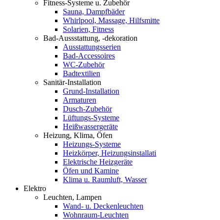
Fitness-Systeme u. Zubehör
Sauna, Dampfbäder
Whirlpool, Massage, Hilfsmitte
Solarien, Fitness
Bad-Aussstattung, -dekoration
Ausstattungsserien
Bad-Accessoires
WC-Zubehör
Badtextilien
Sanitär-Installation
Grund-Installation
Armaturen
Dusch-Zubehör
Lüftungs-Systeme
Heißwassergeräte
Heizung, Klima, Öfen
Heizungs-Systeme
Heizkörper, Heizungsinstallati
Elektrische Heizgeräte
Öfen und Kamine
Klima u. Raumluft, Wasser
Elektro
Leuchten, Lampen
Wand- u. Deckenleuchten
Wohnraum-Leuchten