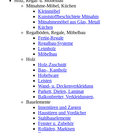
Holz, Regal- u. Möbelbau
Mitnahme-Möbel, Küchen
Kleinmöbel
Kunststoffbeschichtete Mitnahm
Mitnahmemöbel aus Glas, Metall
Küchen
Regalböden, Regale, Möbelbau
Fertig-Regale
Regalbau-Systeme
Leimholz
Möbelbau
Holz
Holz-Zuschnitt
Bau-, Kantholz
Hobelware
Leisten
Wand- u. Deckenverkleidung
Parkett, Dielen, Laminat
Balkonbretter, Verkleidungen,
Bauelemente
Innentüren und Zargen
Haustüren und Vordächer
Stahlbauelemente
Fenster u. Zubehör
Rolläden, Markisen