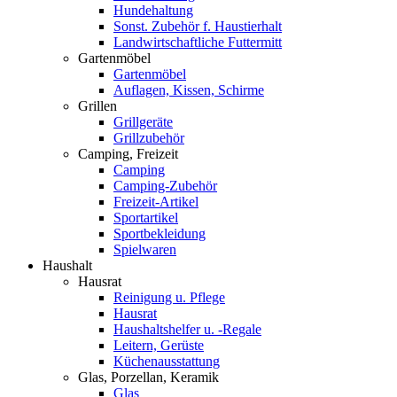
Hundehaltung
Sonst. Zubehör f. Haustierhalt
Landwirtschaftliche Futtermitt
Gartenmöbel
Gartenmöbel
Auflagen, Kissen, Schirme
Grillen
Grillgeräte
Grillzubehör
Camping, Freizeit
Camping
Camping-Zubehör
Freizeit-Artikel
Sportartikel
Sportbekleidung
Spielwaren
Haushalt
Hausrat
Reinigung u. Pflege
Hausrat
Haushaltshelfer u. -Regale
Leitern, Gerüste
Küchenausstattung
Glas, Porzellan, Keramik
Glas