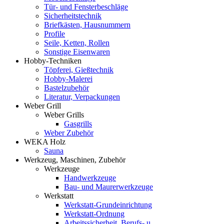
Tür- und Fensterbeschläge
Sicherheitstechnik
Briefkästen, Hausnummern
Profile
Seile, Ketten, Rollen
Sonstige Eisenwaren
Hobby-Techniken
Töpferei, Gießtechnik
Hobby-Malerei
Bastelzubehör
Literatur, Verpackungen
Weber Grill
Weber Grills
Gasgrills
Weber Zubehör
WEKA Holz
Sauna
Werkzeug, Maschinen, Zubehör
Werkzeuge
Handwerkzeuge
Bau- und Maurerwerkzeuge
Werkstatt
Werkstatt-Grundeinrichtung
Werkstatt-Ordnung
Arbeitssicherheit, Berufs- u.