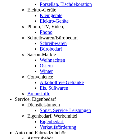
Porzellan, Tischdekoration
Elektro-Geräte
Kleingeräte
Elektro-Geräte
Phono, TV, Video,
Phono
Schreibwaren/Bürobedarf
Schreibwaren
Bürobedarf
Saison-Märkte
Weihnachten
Ostern
Winter
Convenience
Alkoholfreie Getränke
Eis, Süßwaren
Brennstoffe
Service, Eigenbedarf
Dienstleistungen
Sonst. Service-Leistungen
Eigenbedarf, Werbemittel
Eigenbedarf
Verkaufsförderung
Auto und Fahrradzubehör
Autozubehör