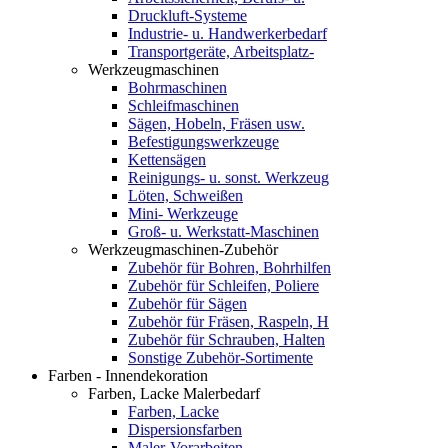
Druckluft-Systeme
Industrie- u. Handwerkerbedarf
Transportgeräte, Arbeitsplatz-
Werkzeugmaschinen
Bohrmaschinen
Schleifmaschinen
Sägen, Hobeln, Fräsen usw.
Befestigungswerkzeuge
Kettensägen
Reinigungs- u. sonst. Werkzeug
Löten, Schweißen
Mini- Werkzeuge
Groß- u. Werkstatt-Maschinen
Werkzeugmaschinen-Zubehör
Zubehör für Bohren, Bohrhilfen
Zubehör für Schleifen, Poliere
Zubehör für Sägen
Zubehör für Fräsen, Raspeln, H
Zubehör für Schrauben, Halten
Sonstige Zubehör-Sortimente
Farben - Innendekoration
Farben, Lacke Malerbedarf
Farben, Lacke
Dispersionsfarben
Maler-Vorarbeiten