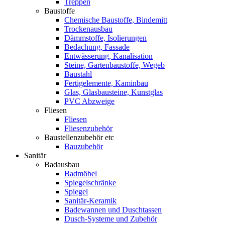
Treppen
Baustoffe
Chemische Baustoffe, Bindemitt
Trockenausbau
Dämmstoffe, Isolierungen
Bedachung, Fassade
Entwässerung, Kanalisation
Steine, Gartenbaustoffe, Wegeb
Baustahl
Fertigelemente, Kaminbau
Glas, Glasbausteine, Kunstglas
PVC Abzweige
Fliesen
Fliesen
Fliesenzubehör
Baustellenzubehör etc
Bauzubehör
Sanitär
Badausbau
Badmöbel
Spiegelschränke
Spiegel
Sanitär-Keramik
Badewannen und Duschtassen
Dusch-Systeme und Zubehör