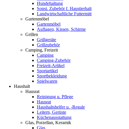
Hundehaltung
Sonst. Zubehör f. Haustierhalt
Landwirtschaftliche Futtermitt
Gartenmöbel
Gartenmöbel
Auflagen, Kissen, Schirme
Grillen
Grillgeräte
Grillzubehör
Camping, Freizeit
Camping
Camping-Zubehör
Freizeit-Artikel
Sportartikel
Sportbekleidung
Spielwaren
Haushalt
Hausrat
Reinigung u. Pflege
Hausrat
Haushaltshelfer u. -Regale
Leitern, Gerüste
Küchenausstattung
Glas, Porzellan, Keramik
Glas