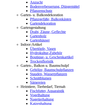
Anzucht
Bodenverbesserung, Düngemittel
Pflanzenschutz
Garten- u. Balkondekoration
Pflanzgefäße, Balkonkästen
Gartendekoration
Gartengestaltung
Draht, Zäune, Geflechte
Gartenholz
Gartenhäuser
Indoor-Artikel
Übertöpfe, Vasen
Hydrokultur-Zubehör
Boutique- u. Geschenkartikel
Trockenfloristik
Garten-, Balkon u. Baumschulpf
Gehölze, Baumschulpflanzen
Stauden, Wasserpflanzen
Schnittblumen
Sämereien
Heimtiere, Tierbedarf, Tiernah
Fischfutter, Aquaraistik
Vogelhaltung
Nagetierhaltung
Katzenhaltung