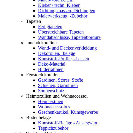
Kleber / techn. Kleber
Dichtungsmassen, Dichtungen
Malerwerkzeug, -Zubehör
Tapeten
Fertigtapeten
Überstreichbare Tapeten
Wandabschlüsse, Tapetenbordüre
Innendekoration
Wand- und Deckenverkleidung
Dekofolien, -beläge
Kunststoff-Profile, -Leisten
Deko-Material
Bilderrahmen
Fensterdekoration
Gardinen, Stores, Stoffe
Schienen, Garnituren
Sonnenschutz
Heimtextilien und Wohnaccessoi
Heimtextilien
Wohnaccessoires
Geschenkartikel, Kunstgewerbe
Bodenbeläge
Kunststoff-Beläge - Auslegware
Teppichzubehör