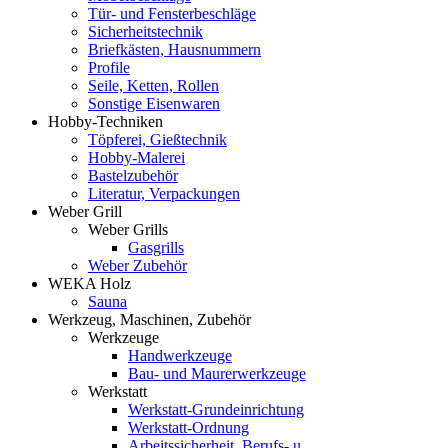
Tür- und Fensterbeschläge
Sicherheitstechnik
Briefkästen, Hausnummern
Profile
Seile, Ketten, Rollen
Sonstige Eisenwaren
Hobby-Techniken
Töpferei, Gießtechnik
Hobby-Malerei
Bastelzubehör
Literatur, Verpackungen
Weber Grill
Weber Grills
Gasgrills
Weber Zubehör
WEKA Holz
Sauna
Werkzeug, Maschinen, Zubehör
Werkzeuge
Handwerkzeuge
Bau- und Maurerwerkzeuge
Werkstatt
Werkstatt-Grundeinrichtung
Werkstatt-Ordnung
Arbeitssicherheit, Berufs- u.