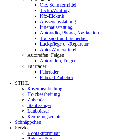
Öle, Schmiermittel
Techn.Wartung
Kfz-Elektrik
Aussenausstattung
Innenausstattung
Autoradio, Phono, Navigation
Transport und Sicherheit
Lackpflege u. -Reparatur
Auto-Winterartikel
Autoreifen, Felgen
Autoreifen, Felgen
Fahrräder
Fahrräder
Fahrrad-Zubehör
STIHL
Rasenbearbeitung
Holzbearbeitung
Zubehör
Staubsauger
Laubbläser
Reinigungsgeräte
Schnäppchen
Service
Kontaktformular
Reklamation