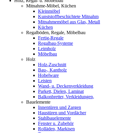
Holz, Regal- u. Möbelbau
Mitnahme-Möbel, Küchen
Kleinmöbel
Kunststoffbeschichtete Mitnahm
Mitnahmemöbel aus Glas, Metall
Küchen
Regalböden, Regale, Möbelbau
Fertig-Regale
Regalbau-Systeme
Leimholz
Möbelbau
Holz
Holz-Zuschnitt
Bau-, Kantholz
Hobelware
Leisten
Wand- u. Deckenverkleidung
Parkett, Dielen, Laminat
Balkonbretter, Verkleidungen,
Bauelemente
Innentüren und Zargen
Haustüren und Vordächer
Stahlbauelemente
Fenster u. Zubehör
Rolläden, Markisen