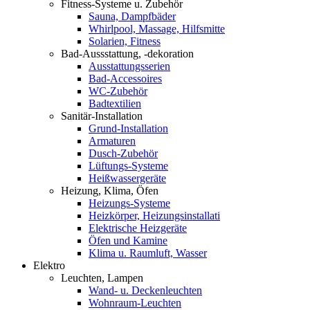
Fitness-Systeme u. Zubehör
Sauna, Dampfbäder
Whirlpool, Massage, Hilfsmitte
Solarien, Fitness
Bad-Aussstattung, -dekoration
Ausstattungsserien
Bad-Accessoires
WC-Zubehör
Badtextilien
Sanitär-Installation
Grund-Installation
Armaturen
Dusch-Zubehör
Lüftungs-Systeme
Heißwassergeräte
Heizung, Klima, Öfen
Heizungs-Systeme
Heizkörper, Heizungsinstallati
Elektrische Heizgeräte
Öfen und Kamine
Klima u. Raumluft, Wasser
Elektro
Leuchten, Lampen
Wand- u. Deckenleuchten
Wohnraum-Leuchten