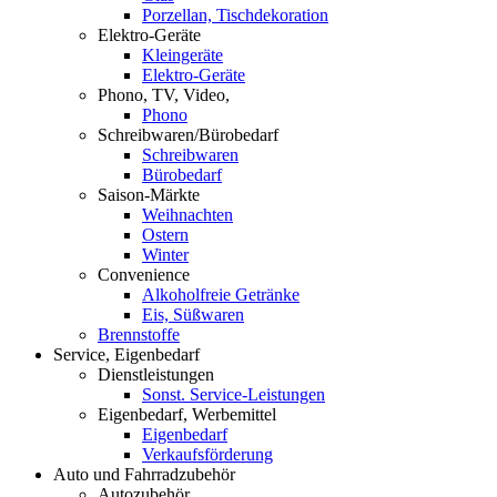
Porzellan, Tischdekoration
Elektro-Geräte
Kleingeräte
Elektro-Geräte
Phono, TV, Video,
Phono
Schreibwaren/Bürobedarf
Schreibwaren
Bürobedarf
Saison-Märkte
Weihnachten
Ostern
Winter
Convenience
Alkoholfreie Getränke
Eis, Süßwaren
Brennstoffe
Service, Eigenbedarf
Dienstleistungen
Sonst. Service-Leistungen
Eigenbedarf, Werbemittel
Eigenbedarf
Verkaufsförderung
Auto und Fahrradzubehör
Autozubehör