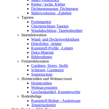
Kleber / techn. Kleber
Dichtungsmassen, Dichtungen
Malerwerkzeug, -Zubehör
Tapeten
Fertigtapeten
Überstreichbare Tapeten
Wandabschlüsse, Tapetenbordüre
Innendekoration
Wand- und Deckenverkleidung
Dekofolien, -beläge
Kunststoff-Profile, -Leisten
Deko-Material
Bilderrahmen
Fensterdekoration
Gardinen, Stores, Stoffe
Schienen, Garnituren
Sonnenschutz
Heimtextilien und Wohnaccessoi
Heimtextilien
Wohnaccessoires
Geschenkartikel, Kunstgewerbe
Bodenbeläge
Kunststoff-Beläge - Auslegware
Teppichzubehör