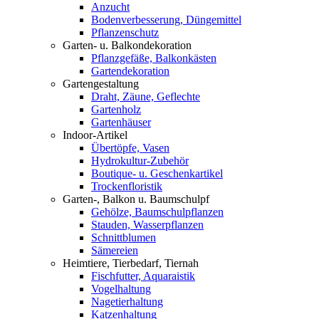
Anzucht
Bodenverbesserung, Düngemittel
Pflanzenschutz
Garten- u. Balkondekoration
Pflanzgefäße, Balkonkästen
Gartendekoration
Gartengestaltung
Draht, Zäune, Geflechte
Gartenholz
Gartenhäuser
Indoor-Artikel
Übertöpfe, Vasen
Hydrokultur-Zubehör
Boutique- u. Geschenkartikel
Trockenfloristik
Garten-, Balkon u. Baumschulpf
Gehölze, Baumschulpflanzen
Stauden, Wasserpflanzen
Schnittblumen
Sämereien
Heimtiere, Tierbedarf, Tiernah
Fischfutter, Aquaraistik
Vogelhaltung
Nagetierhaltung
Katzenhaltung