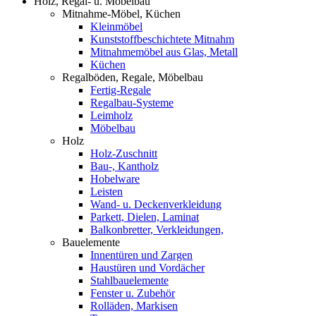
Holz, Regal- u. Möbelbau
Mitnahme-Möbel, Küchen
Kleinmöbel
Kunststoffbeschichtete Mitnahm
Mitnahmemöbel aus Glas, Metall
Küchen
Regalböden, Regale, Möbelbau
Fertig-Regale
Regalbau-Systeme
Leimholz
Möbelbau
Holz
Holz-Zuschnitt
Bau-, Kantholz
Hobelware
Leisten
Wand- u. Deckenverkleidung
Parkett, Dielen, Laminat
Balkonbretter, Verkleidungen,
Bauelemente
Innentüren und Zargen
Haustüren und Vordächer
Stahlbauelemente
Fenster u. Zubehör
Rolläden, Markisen