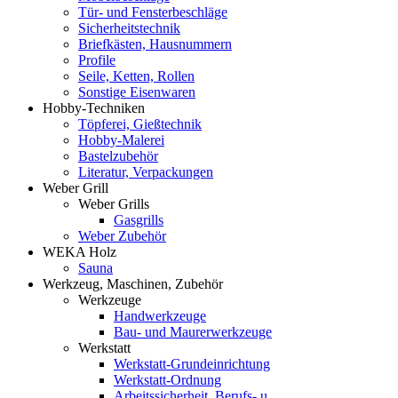
Tür- und Fensterbeschläge
Sicherheitstechnik
Briefkästen, Hausnummern
Profile
Seile, Ketten, Rollen
Sonstige Eisenwaren
Hobby-Techniken
Töpferei, Gießtechnik
Hobby-Malerei
Bastelzubehör
Literatur, Verpackungen
Weber Grill
Weber Grills
Gasgrills
Weber Zubehör
WEKA Holz
Sauna
Werkzeug, Maschinen, Zubehör
Werkzeuge
Handwerkzeuge
Bau- und Maurerwerkzeuge
Werkstatt
Werkstatt-Grundeinrichtung
Werkstatt-Ordnung
Arbeitssicherheit, Berufs- u.