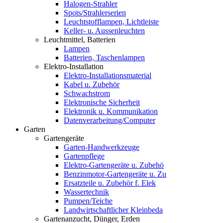
Halogen-Strahler
Spots/Strahlerserien
Leuchtstofflampen, Lichtleiste
Keller- u. Aussenleuchten
Leuchtmittel, Batterien
Lampen
Batterien, Taschenlampen
Elektro-Installation
Elektro-Installationsmaterial
Kabel u. Zubehör
Schwachstrom
Elektronische Sicherheit
Elektronik u. Kommunikation
Datenverarbeitung/Computer
Garten
Gartengeräte
Garten-Handwerkzeuge
Gartenpflege
Elektro-Gartengeräte u. Zubehö
Benzinmotor-Gartengeräte u. Zu
Ersatzteile u. Zubehör f. Elek
Wassertechnik
Pumpen/Teiche
Landwirtschaftlicher Kleinbeda
Gartenanzucht, Dünger, Erden