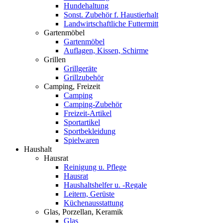
Hundehaltung
Sonst. Zubehör f. Haustierhalt
Landwirtschaftliche Futtermitt
Gartenmöbel
Gartenmöbel
Auflagen, Kissen, Schirme
Grillen
Grillgeräte
Grillzubehör
Camping, Freizeit
Camping
Camping-Zubehör
Freizeit-Artikel
Sportartikel
Sportbekleidung
Spielwaren
Haushalt
Hausrat
Reinigung u. Pflege
Hausrat
Haushaltshelfer u. -Regale
Leitern, Gerüste
Küchenausstattung
Glas, Porzellan, Keramik
Glas