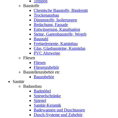
Treppen
Baustoffe
Chemische Baustoffe, Bindemitt
Trockenausbau
Dämmstoffe, Isolierungen
Bedachung, Fassade
Entwässerung, Kanalisation
Steine, Gartenbaustoffe, Wegeb
Baustahl
Fertigelemente, Kaminbau
Glas, Glasbausteine, Kunstglas
PVC Abzweige
Fliesen
Fliesen
Fliesenzubehör
Baustellenzubehör etc
Bauzubehör
Sanitär
Badausbau
Badmöbel
Spiegelschränke
Spiegel
Sanitär-Keramik
Badewannen und Duschtassen
Dusch-Systeme und Zubehör