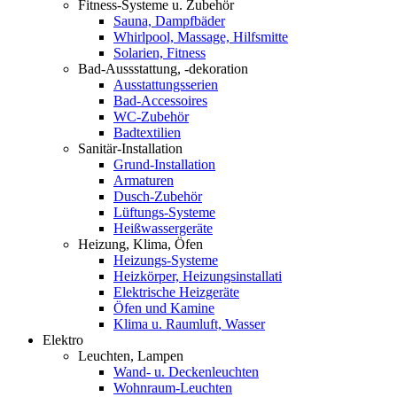
Fitness-Systeme u. Zubehör
Sauna, Dampfbäder
Whirlpool, Massage, Hilfsmitte
Solarien, Fitness
Bad-Aussstattung, -dekoration
Ausstattungsserien
Bad-Accessoires
WC-Zubehör
Badtextilien
Sanitär-Installation
Grund-Installation
Armaturen
Dusch-Zubehör
Lüftungs-Systeme
Heißwassergeräte
Heizung, Klima, Öfen
Heizungs-Systeme
Heizkörper, Heizungsinstallati
Elektrische Heizgeräte
Öfen und Kamine
Klima u. Raumluft, Wasser
Elektro
Leuchten, Lampen
Wand- u. Deckenleuchten
Wohnraum-Leuchten