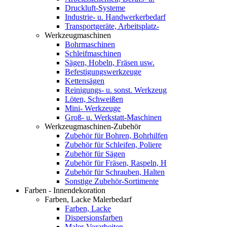
Druckluft-Systeme
Industrie- u. Handwerkerbedarf
Transportgeräte, Arbeitsplatz-
Werkzeugmaschinen
Bohrmaschinen
Schleifmaschinen
Sägen, Hobeln, Fräsen usw.
Befestigungswerkzeuge
Kettensägen
Reinigungs- u. sonst. Werkzeug
Löten, Schweißen
Mini- Werkzeuge
Groß- u. Werkstatt-Maschinen
Werkzeugmaschinen-Zubehör
Zubehör für Bohren, Bohrhilfen
Zubehör für Schleifen, Poliere
Zubehör für Sägen
Zubehör für Fräsen, Raspeln, H
Zubehör für Schrauben, Halten
Sonstige Zubehör-Sortimente
Farben - Innendekoration
Farben, Lacke Malerbedarf
Farben, Lacke
Dispersionsfarben
Maler-Vorarbeiten