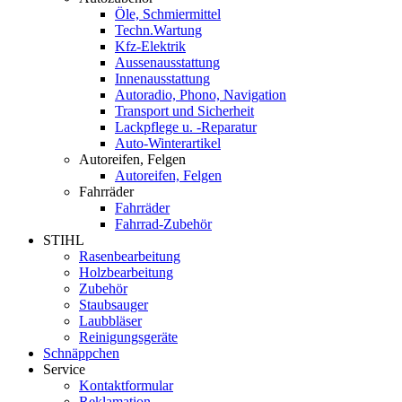
Öle, Schmiermittel
Techn.Wartung
Kfz-Elektrik
Aussenausstattung
Innenausstattung
Autoradio, Phono, Navigation
Transport und Sicherheit
Lackpflege u. -Reparatur
Auto-Winterartikel
Autoreifen, Felgen
Autoreifen, Felgen
Fahrräder
Fahrräder
Fahrrad-Zubehör
STIHL
Rasenbearbeitung
Holzbearbeitung
Zubehör
Staubsauger
Laubbläser
Reinigungsgeräte
Schnäppchen
Service
Kontaktformular
Reklamation