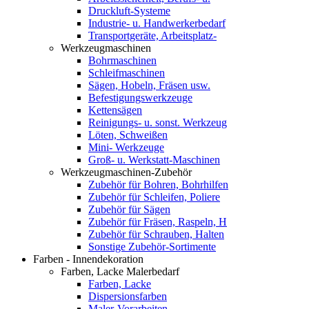
Druckluft-Systeme
Industrie- u. Handwerkerbedarf
Transportgeräte, Arbeitsplatz-
Werkzeugmaschinen
Bohrmaschinen
Schleifmaschinen
Sägen, Hobeln, Fräsen usw.
Befestigungswerkzeuge
Kettensägen
Reinigungs- u. sonst. Werkzeug
Löten, Schweißen
Mini- Werkzeuge
Groß- u. Werkstatt-Maschinen
Werkzeugmaschinen-Zubehör
Zubehör für Bohren, Bohrhilfen
Zubehör für Schleifen, Poliere
Zubehör für Sägen
Zubehör für Fräsen, Raspeln, H
Zubehör für Schrauben, Halten
Sonstige Zubehör-Sortimente
Farben - Innendekoration
Farben, Lacke Malerbedarf
Farben, Lacke
Dispersionsfarben
Maler-Vorarbeiten