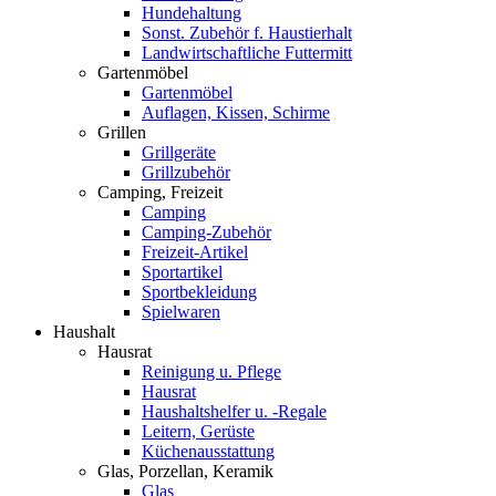
Hundehaltung
Sonst. Zubehör f. Haustierhalt
Landwirtschaftliche Futtermitt
Gartenmöbel
Gartenmöbel
Auflagen, Kissen, Schirme
Grillen
Grillgeräte
Grillzubehör
Camping, Freizeit
Camping
Camping-Zubehör
Freizeit-Artikel
Sportartikel
Sportbekleidung
Spielwaren
Haushalt
Hausrat
Reinigung u. Pflege
Hausrat
Haushaltshelfer u. -Regale
Leitern, Gerüste
Küchenausstattung
Glas, Porzellan, Keramik
Glas