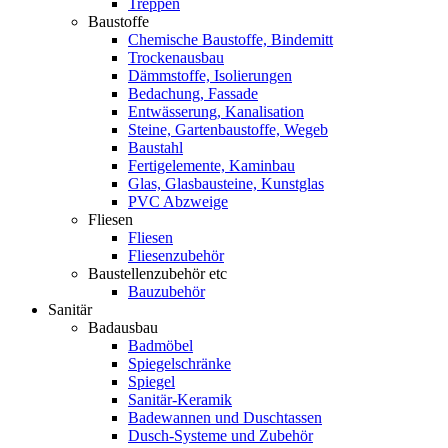
Treppen
Baustoffe
Chemische Baustoffe, Bindemitt
Trockenausbau
Dämmstoffe, Isolierungen
Bedachung, Fassade
Entwässerung, Kanalisation
Steine, Gartenbaustoffe, Wegeb
Baustahl
Fertigelemente, Kaminbau
Glas, Glasbausteine, Kunstglas
PVC Abzweige
Fliesen
Fliesen
Fliesenzubehör
Baustellenzubehör etc
Bauzubehör
Sanitär
Badausbau
Badmöbel
Spiegelschränke
Spiegel
Sanitär-Keramik
Badewannen und Duschtassen
Dusch-Systeme und Zubehör