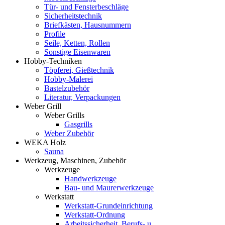
Tür- und Fensterbeschläge
Sicherheitstechnik
Briefkästen, Hausnummern
Profile
Seile, Ketten, Rollen
Sonstige Eisenwaren
Hobby-Techniken
Töpferei, Gießtechnik
Hobby-Malerei
Bastelzubehör
Literatur, Verpackungen
Weber Grill
Weber Grills
Gasgrills
Weber Zubehör
WEKA Holz
Sauna
Werkzeug, Maschinen, Zubehör
Werkzeuge
Handwerkzeuge
Bau- und Maurerwerkzeuge
Werkstatt
Werkstatt-Grundeinrichtung
Werkstatt-Ordnung
Arbeitssicherheit, Berufs- u.