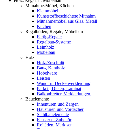
Holz, Regal- u. Möbelbau
Mitnahme-Möbel, Küchen
Kleinmöbel
Kunststoffbeschichtete Mitnahm
Mitnahmemöbel aus Glas, Metall
Küchen
Regalböden, Regale, Möbelbau
Fertig-Regale
Regalbau-Systeme
Leimholz
Möbelbau
Holz
Holz-Zuschnitt
Bau-, Kantholz
Hobelware
Leisten
Wand- u. Deckenverkleidung
Parkett, Dielen, Laminat
Balkonbretter, Verkleidungen,
Bauelemente
Innentüren und Zargen
Haustüren und Vordächer
Stahlbauelemente
Fenster u. Zubehör
Rolläden, Markisen