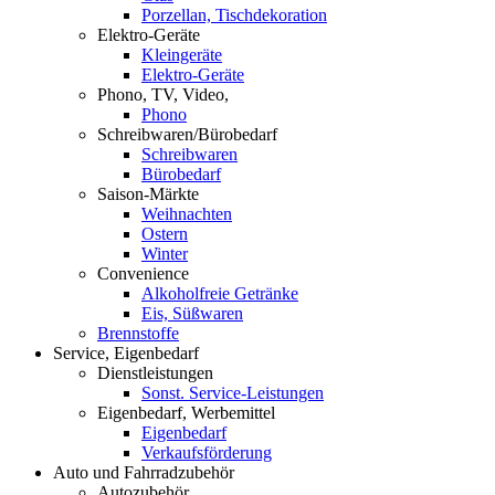
Porzellan, Tischdekoration
Elektro-Geräte
Kleingeräte
Elektro-Geräte
Phono, TV, Video,
Phono
Schreibwaren/Bürobedarf
Schreibwaren
Bürobedarf
Saison-Märkte
Weihnachten
Ostern
Winter
Convenience
Alkoholfreie Getränke
Eis, Süßwaren
Brennstoffe
Service, Eigenbedarf
Dienstleistungen
Sonst. Service-Leistungen
Eigenbedarf, Werbemittel
Eigenbedarf
Verkaufsförderung
Auto und Fahrradzubehör
Autozubehör