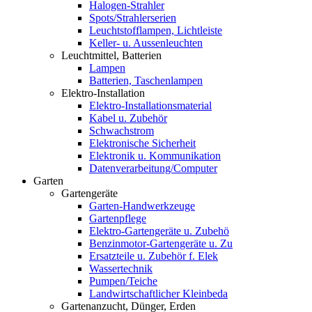
Halogen-Strahler
Spots/Strahlerserien
Leuchtstofflampen, Lichtleiste
Keller- u. Aussenleuchten
Leuchtmittel, Batterien
Lampen
Batterien, Taschenlampen
Elektro-Installation
Elektro-Installationsmaterial
Kabel u. Zubehör
Schwachstrom
Elektronische Sicherheit
Elektronik u. Kommunikation
Datenverarbeitung/Computer
Garten
Gartengeräte
Garten-Handwerkzeuge
Gartenpflege
Elektro-Gartengeräte u. Zubehö
Benzinmotor-Gartengeräte u. Zu
Ersatzteile u. Zubehör f. Elek
Wassertechnik
Pumpen/Teiche
Landwirtschaftlicher Kleinbeda
Gartenanzucht, Dünger, Erden