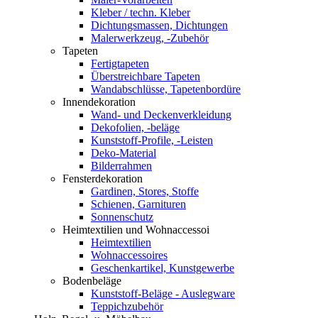
Kleber / techn. Kleber
Dichtungsmassen, Dichtungen
Malerwerkzeug, -Zubehör
Tapeten
Fertigtapeten
Überstreichbare Tapeten
Wandabschlüsse, Tapetenbordüre
Innendekoration
Wand- und Deckenverkleidung
Dekofolien, -beläge
Kunststoff-Profile, -Leisten
Deko-Material
Bilderrahmen
Fensterdekoration
Gardinen, Stores, Stoffe
Schienen, Garnituren
Sonnenschutz
Heimtextilien und Wohnaccessoi
Heimtextilien
Wohnaccessoires
Geschenkartikel, Kunstgewerbe
Bodenbeläge
Kunststoff-Beläge - Auslegware
Teppichzubehör