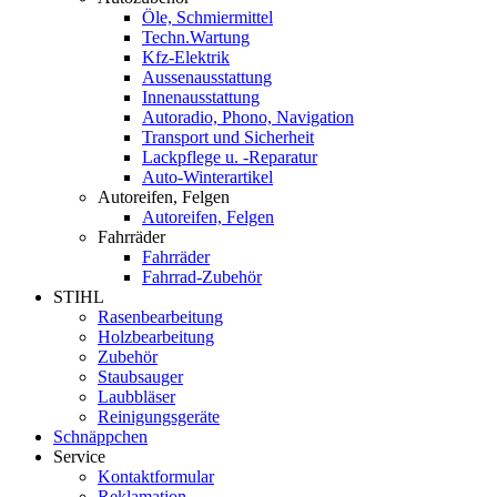
Öle, Schmiermittel
Techn.Wartung
Kfz-Elektrik
Aussenausstattung
Innenausstattung
Autoradio, Phono, Navigation
Transport und Sicherheit
Lackpflege u. -Reparatur
Auto-Winterartikel
Autoreifen, Felgen
Autoreifen, Felgen
Fahrräder
Fahrräder
Fahrrad-Zubehör
STIHL
Rasenbearbeitung
Holzbearbeitung
Zubehör
Staubsauger
Laubbläser
Reinigungsgeräte
Schnäppchen
Service
Kontaktformular
Reklamation