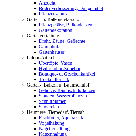
Anzucht
Bodenverbesserung, Düngemittel
Pflanzenschutz
Garten- u. Balkondekoration
Pflanzgefäße, Balkonkästen
Gartendekoration
Gartengestaltung
Draht, Zäune, Geflechte
Gartenholz
Gartenhäuser
Indoor-Artikel
Übertöpfe, Vasen
Hydrokultur-Zubehör
Boutique- u. Geschenkartikel
Trockenfloristik
Garten-, Balkon u. Baumschulpf
Gehölze, Baumschulpflanzen
Stauden, Wasserpflanzen
Schnittblumen
Sämereien
Heimtiere, Tierbedarf, Tiernah
Fischfutter, Aquaraistik
Vogelhaltung
Nagetierhaltung
Katzenhaltung