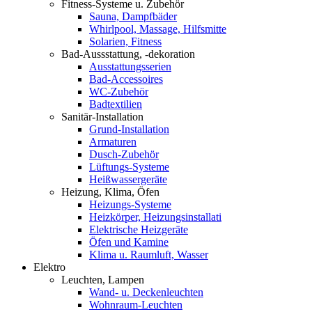
Fitness-Systeme u. Zubehör
Sauna, Dampfbäder
Whirlpool, Massage, Hilfsmitte
Solarien, Fitness
Bad-Aussstattung, -dekoration
Ausstattungsserien
Bad-Accessoires
WC-Zubehör
Badtextilien
Sanitär-Installation
Grund-Installation
Armaturen
Dusch-Zubehör
Lüftungs-Systeme
Heißwassergeräte
Heizung, Klima, Öfen
Heizungs-Systeme
Heizkörper, Heizungsinstallati
Elektrische Heizgeräte
Öfen und Kamine
Klima u. Raumluft, Wasser
Elektro
Leuchten, Lampen
Wand- u. Deckenleuchten
Wohnraum-Leuchten