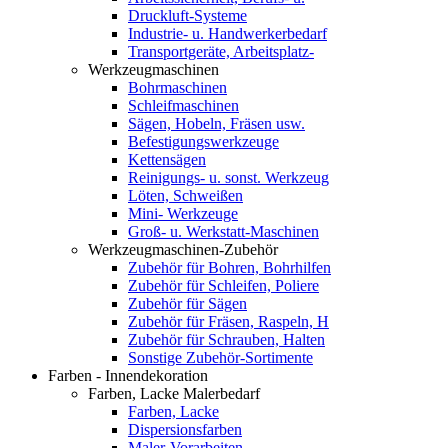
Druckluft-Systeme
Industrie- u. Handwerkerbedarf
Transportgeräte, Arbeitsplatz-
Werkzeugmaschinen
Bohrmaschinen
Schleifmaschinen
Sägen, Hobeln, Fräsen usw.
Befestigungswerkzeuge
Kettensägen
Reinigungs- u. sonst. Werkzeug
Löten, Schweißen
Mini- Werkzeuge
Groß- u. Werkstatt-Maschinen
Werkzeugmaschinen-Zubehör
Zubehör für Bohren, Bohrhilfen
Zubehör für Schleifen, Poliere
Zubehör für Sägen
Zubehör für Fräsen, Raspeln, H
Zubehör für Schrauben, Halten
Sonstige Zubehör-Sortimente
Farben - Innendekoration
Farben, Lacke Malerbedarf
Farben, Lacke
Dispersionsfarben
Maler-Vorarbeiten