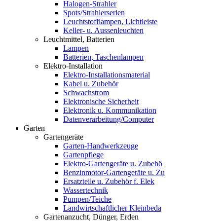
Halogen-Strahler
Spots/Strahlerserien
Leuchtstofflampen, Lichtleiste
Keller- u. Aussenleuchten
Leuchtmittel, Batterien
Lampen
Batterien, Taschenlampen
Elektro-Installation
Elektro-Installationsmaterial
Kabel u. Zubehör
Schwachstrom
Elektronische Sicherheit
Elektronik u. Kommunikation
Datenverarbeitung/Computer
Garten
Gartengeräte
Garten-Handwerkzeuge
Gartenpflege
Elektro-Gartengeräte u. Zubehö
Benzinmotor-Gartengeräte u. Zu
Ersatzteile u. Zubehör f. Elek
Wassertechnik
Pumpen/Teiche
Landwirtschaftlicher Kleinbeda
Gartenanzucht, Dünger, Erden