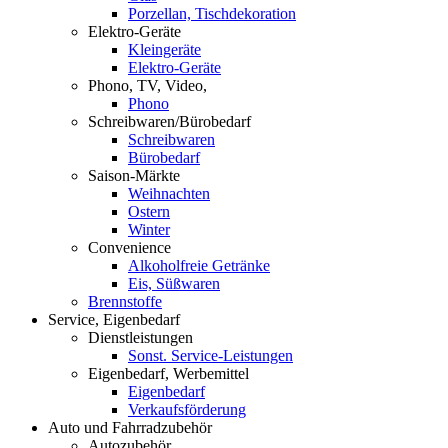
Porzellan, Tischdekoration
Elektro-Geräte
Kleingeräte
Elektro-Geräte
Phono, TV, Video,
Phono
Schreibwaren/Bürobedarf
Schreibwaren
Bürobedarf
Saison-Märkte
Weihnachten
Ostern
Winter
Convenience
Alkoholfreie Getränke
Eis, Süßwaren
Brennstoffe
Service, Eigenbedarf
Dienstleistungen
Sonst. Service-Leistungen
Eigenbedarf, Werbemittel
Eigenbedarf
Verkaufsförderung
Auto und Fahrradzubehör
Autozubehör