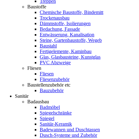
Treppen
Baustoffe
Chemische Baustoffe, Bindemitt
Trockenausbau
Dämmstoffe, Isolierungen
Bedachung, Fassade
Entwässerung, Kanalisation
Steine, Gartenbaustoffe, Wegeb
Baustahl
Fertigelemente, Kaminbau
Glas, Glasbausteine, Kunstglas
PVC Abzweige
Fliesen
Fliesen
Fliesenzubehör
Baustellenzubehör etc
Bauzubehör
Sanitär
Badausbau
Badmöbel
Spiegelschränke
Spiegel
Sanitär-Keramik
Badewannen und Duschtassen
Dusch-Systeme und Zubehör