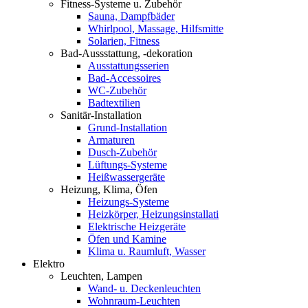
Fitness-Systeme u. Zubehör
Sauna, Dampfbäder
Whirlpool, Massage, Hilfsmitte
Solarien, Fitness
Bad-Aussstattung, -dekoration
Ausstattungsserien
Bad-Accessoires
WC-Zubehör
Badtextilien
Sanitär-Installation
Grund-Installation
Armaturen
Dusch-Zubehör
Lüftungs-Systeme
Heißwassergeräte
Heizung, Klima, Öfen
Heizungs-Systeme
Heizkörper, Heizungsinstallati
Elektrische Heizgeräte
Öfen und Kamine
Klima u. Raumluft, Wasser
Elektro
Leuchten, Lampen
Wand- u. Deckenleuchten
Wohnraum-Leuchten