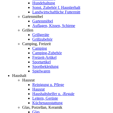
Hundehaltung
Sonst. Zubehör f. Haustierhalt
Landwirtschaftliche Futtermitt
Gartenmöbel
Gartenmöbel
Auflagen, Kissen, Schirme
Grillen
Grillgeräte
Grillzubehör
Camping, Freizeit
Camping
Camping-Zubehör
Freizeit-Artikel
Sportartikel
Sportbekleidung
Spielwaren
Haushalt
Hausrat
Reinigung u. Pflege
Hausrat
Haushaltshelfer u. -Regale
Leitern, Gerüste
Küchenausstattung
Glas, Porzellan, Keramik
Glas