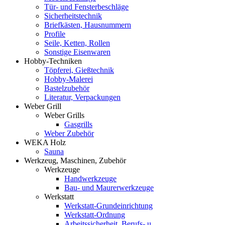
Tür- und Fensterbeschläge
Sicherheitstechnik
Briefkästen, Hausnummern
Profile
Seile, Ketten, Rollen
Sonstige Eisenwaren
Hobby-Techniken
Töpferei, Gießtechnik
Hobby-Malerei
Bastelzubehör
Literatur, Verpackungen
Weber Grill
Weber Grills
Gasgrills
Weber Zubehör
WEKA Holz
Sauna
Werkzeug, Maschinen, Zubehör
Werkzeuge
Handwerkzeuge
Bau- und Maurerwerkzeuge
Werkstatt
Werkstatt-Grundeinrichtung
Werkstatt-Ordnung
Arbeitssicherheit, Berufs- u.