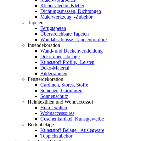
Kleber / techn. Kleber
Dichtungsmassen, Dichtungen
Malerwerkzeug, -Zubehör
Tapeten
Fertigtapeten
Überstreichbare Tapeten
Wandabschlüsse, Tapetenbordüre
Innendekoration
Wand- und Deckenverkleidung
Dekofolien, -beläge
Kunststoff-Profile, -Leisten
Deko-Material
Bilderrahmen
Fensterdekoration
Gardinen, Stores, Stoffe
Schienen, Garnituren
Sonnenschutz
Heimtextilien und Wohnaccessoi
Heimtextilien
Wohnaccessoires
Geschenkartikel, Kunstgewerbe
Bodenbeläge
Kunststoff-Beläge - Auslegware
Teppichzubehör