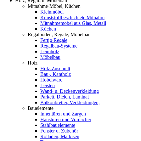
Holz, Regal- u. Möbelbau
Mitnahme-Möbel, Küchen
Kleinmöbel
Kunststoffbeschichtete Mitnahm
Mitnahmemöbel aus Glas, Metall
Küchen
Regalböden, Regale, Möbelbau
Fertig-Regale
Regalbau-Systeme
Leimholz
Möbelbau
Holz
Holz-Zuschnitt
Bau-, Kantholz
Hobelware
Leisten
Wand- u. Deckenverkleidung
Parkett, Dielen, Laminat
Balkonbretter, Verkleidungen,
Bauelemente
Innentüren und Zargen
Haustüren und Vordächer
Stahlbauelemente
Fenster u. Zubehör
Rolläden, Markisen