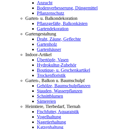
Anzucht
Bodenverbesserung, Düngemittel
Pflanzenschutz
Garten- u. Balkondekoration
Pflanzgefäße, Balkonkästen
Gartendekoration
Gartengestaltung
Draht, Zäune, Geflechte
Gartenholz
Gartenhäuser
Indoor-Artikel
Übertöpfe, Vasen
Hydrokultur-Zubehör
Boutique- u. Geschenkartikel
Trockenfloristik
Garten-, Balkon u. Baumschulpf
Gehölze, Baumschulpflanzen
Stauden, Wasserpflanzen
Schnittblumen
Sämereien
Heimtiere, Tierbedarf, Tiernah
Fischfutter, Aquaraistik
Vogelhaltung
Nagetierhaltung
Katzenhaltung