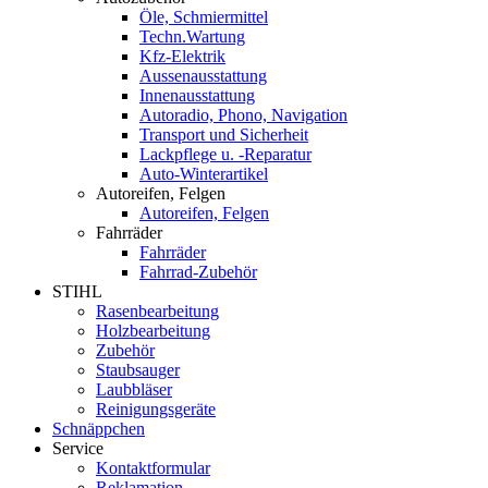
Öle, Schmiermittel
Techn.Wartung
Kfz-Elektrik
Aussenausstattung
Innenausstattung
Autoradio, Phono, Navigation
Transport und Sicherheit
Lackpflege u. -Reparatur
Auto-Winterartikel
Autoreifen, Felgen
Autoreifen, Felgen
Fahrräder
Fahrräder
Fahrrad-Zubehör
STIHL
Rasenbearbeitung
Holzbearbeitung
Zubehör
Staubsauger
Laubbläser
Reinigungsgeräte
Schnäppchen
Service
Kontaktformular
Reklamation