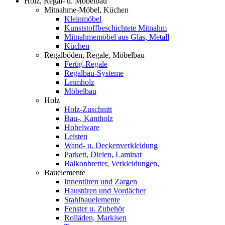
Holz, Regal- u. Möbelbau
Mitnahme-Möbel, Küchen
Kleinmöbel
Kunststoffbeschichtete Mitnahm
Mitnahmemöbel aus Glas, Metall
Küchen
Regalböden, Regale, Möbelbau
Fertig-Regale
Regalbau-Systeme
Leimholz
Möbelbau
Holz
Holz-Zuschnitt
Bau-, Kantholz
Hobelware
Leisten
Wand- u. Deckenverkleidung
Parkett, Dielen, Laminat
Balkonbretter, Verkleidungen,
Bauelemente
Innentüren und Zargen
Haustüren und Vordächer
Stahlbauelemente
Fenster u. Zubehör
Rolläden, Markisen