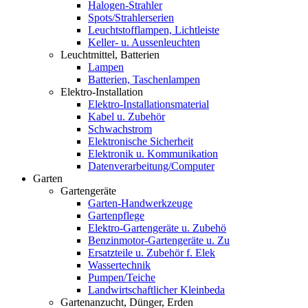
Halogen-Strahler
Spots/Strahlerserien
Leuchtstofflampen, Lichtleiste
Keller- u. Aussenleuchten
Leuchtmittel, Batterien
Lampen
Batterien, Taschenlampen
Elektro-Installation
Elektro-Installationsmaterial
Kabel u. Zubehör
Schwachstrom
Elektronische Sicherheit
Elektronik u. Kommunikation
Datenverarbeitung/Computer
Garten
Gartengeräte
Garten-Handwerkzeuge
Gartenpflege
Elektro-Gartengeräte u. Zubehö
Benzinmotor-Gartengeräte u. Zu
Ersatzteile u. Zubehör f. Elek
Wassertechnik
Pumpen/Teiche
Landwirtschaftlicher Kleinbeda
Gartenanzucht, Dünger, Erden