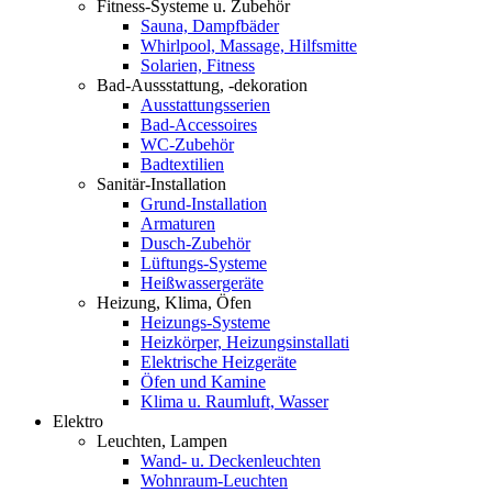
Fitness-Systeme u. Zubehör
Sauna, Dampfbäder
Whirlpool, Massage, Hilfsmitte
Solarien, Fitness
Bad-Aussstattung, -dekoration
Ausstattungsserien
Bad-Accessoires
WC-Zubehör
Badtextilien
Sanitär-Installation
Grund-Installation
Armaturen
Dusch-Zubehör
Lüftungs-Systeme
Heißwassergeräte
Heizung, Klima, Öfen
Heizungs-Systeme
Heizkörper, Heizungsinstallati
Elektrische Heizgeräte
Öfen und Kamine
Klima u. Raumluft, Wasser
Elektro
Leuchten, Lampen
Wand- u. Deckenleuchten
Wohnraum-Leuchten