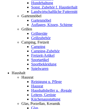
Hundehaltung
Sonst. Zubehör f. Haustierhalt
Landwirtschaftliche Futtermitt
Gartenmöbel
Gartenmöbel
Auflagen, Kissen, Schirme
Grillen
Grillgeräte
Grillzubehör
Camping, Freizeit
Camping
Camping-Zubehör
Freizeit-Artikel
Sportartikel
Sportbekleidung
Spielwaren
Haushalt
Hausrat
Reinigung u. Pflege
Hausrat
Haushaltshelfer u. -Regale
Leitern, Gerüste
Küchenausstattung
Glas, Porzellan, Keramik
Glas