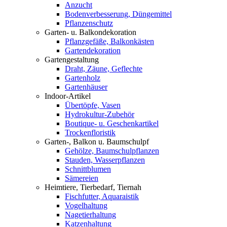
Anzucht
Bodenverbesserung, Düngemittel
Pflanzenschutz
Garten- u. Balkondekoration
Pflanzgefäße, Balkonkästen
Gartendekoration
Gartengestaltung
Draht, Zäune, Geflechte
Gartenholz
Gartenhäuser
Indoor-Artikel
Übertöpfe, Vasen
Hydrokultur-Zubehör
Boutique- u. Geschenkartikel
Trockenfloristik
Garten-, Balkon u. Baumschulpf
Gehölze, Baumschulpflanzen
Stauden, Wasserpflanzen
Schnittblumen
Sämereien
Heimtiere, Tierbedarf, Tiernah
Fischfutter, Aquaraistik
Vogelhaltung
Nagetierhaltung
Katzenhaltung