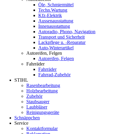
Öle, Schmiermittel
Techn.Wartung
Kfz-Elektrik
Aussenausstattung
Innenausstattung
Autoradio, Phono, Navigation
Transport und Sicherheit
Lackpflege u. -Reparatur
Auto-Winterartikel
Autoreifen, Felgen
Autoreifen, Felgen
Fahrräder
Fahrräder
Fahrrad-Zubehör
STIHL
Rasenbearbeitung
Holzbearbeitung
Zubehör
Staubsauger
Laubbläser
Reinigungsgeräte
Schnäppchen
Service
Kontaktformular
Reklamation