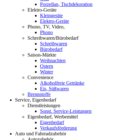
Porzellan, Tischdekoration
Elektro-Geräte
Kleingeräte
Elektro-Geräte
Phono, TV, Video,
Phono
Schreibwaren/Bürobedarf
Schreibwaren
Bürobedarf
Saison-Märkte
Weihnachten
Ostern
Winter
Convenience
Alkoholfreie Getränke
Eis, Süßwaren
Brennstoffe
Service, Eigenbedarf
Dienstleistungen
Sonst. Service-Leistungen
Eigenbedarf, Werbemittel
Eigenbedarf
Verkaufsförderung
Auto und Fahrradzubehör
Autozubehör