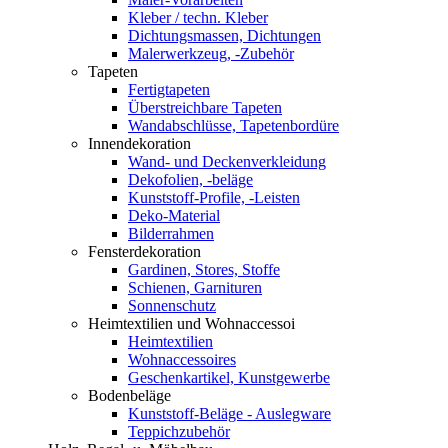
Kleber / techn. Kleber
Dichtungsmassen, Dichtungen
Malerwerkzeug, -Zubehör
Tapeten
Fertigtapeten
Überstreichbare Tapeten
Wandabschlüsse, Tapetenbordüre
Innendekoration
Wand- und Deckenverkleidung
Dekofolien, -beläge
Kunststoff-Profile, -Leisten
Deko-Material
Bilderrahmen
Fensterdekoration
Gardinen, Stores, Stoffe
Schienen, Garnituren
Sonnenschutz
Heimtextilien und Wohnaccessoi
Heimtextilien
Wohnaccessoires
Geschenkartikel, Kunstgewerbe
Bodenbeläge
Kunststoff-Beläge - Auslegware
Teppichzubehör