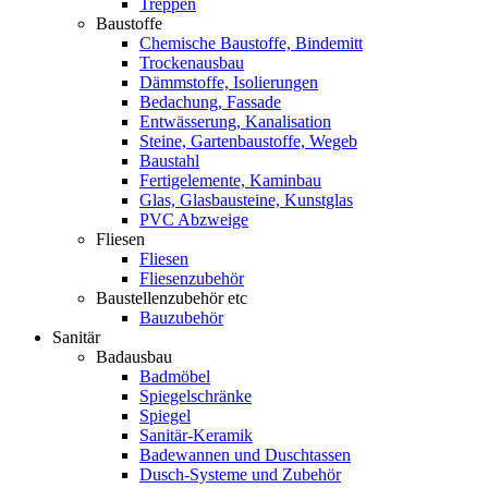
Treppen
Baustoffe
Chemische Baustoffe, Bindemitt
Trockenausbau
Dämmstoffe, Isolierungen
Bedachung, Fassade
Entwässerung, Kanalisation
Steine, Gartenbaustoffe, Wegeb
Baustahl
Fertigelemente, Kaminbau
Glas, Glasbausteine, Kunstglas
PVC Abzweige
Fliesen
Fliesen
Fliesenzubehör
Baustellenzubehör etc
Bauzubehör
Sanitär
Badausbau
Badmöbel
Spiegelschränke
Spiegel
Sanitär-Keramik
Badewannen und Duschtassen
Dusch-Systeme und Zubehör