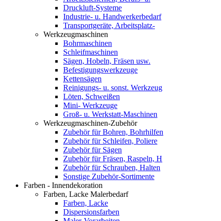
Druckluft-Systeme
Industrie- u. Handwerkerbedarf
Transportgeräte, Arbeitsplatz-
Werkzeugmaschinen
Bohrmaschinen
Schleifmaschinen
Sägen, Hobeln, Fräsen usw.
Befestigungswerkzeuge
Kettensägen
Reinigungs- u. sonst. Werkzeug
Löten, Schweißen
Mini- Werkzeuge
Groß- u. Werkstatt-Maschinen
Werkzeugmaschinen-Zubehör
Zubehör für Bohren, Bohrhilfen
Zubehör für Schleifen, Poliere
Zubehör für Sägen
Zubehör für Fräsen, Raspeln, H
Zubehör für Schrauben, Halten
Sonstige Zubehör-Sortimente
Farben - Innendekoration
Farben, Lacke Malerbedarf
Farben, Lacke
Dispersionsfarben
Maler-Vorarbeiten