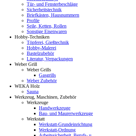
Tür- und Fensterbeschläge
Sicherheitstechnik
Briefkästen, Hausnummern
Profile
Seile, Ketten, Rollen
Sonstige Eisenwaren
Hobby-Techniken
Töpferei, Gießtechnik
Hobby-Malerei
Bastelzubehör
Literatur, Verpackungen
Weber Grill
Weber Grills
Gasgrills
Weber Zubehör
WEKA Holz
Sauna
Werkzeug, Maschinen, Zubehör
Werkzeuge
Handwerkzeuge
Bau- und Maurerwerkzeuge
Werkstatt
Werkstatt-Grundeinrichtung
Werkstatt-Ordnung
Arbeitssicherheit, Berufs- u.