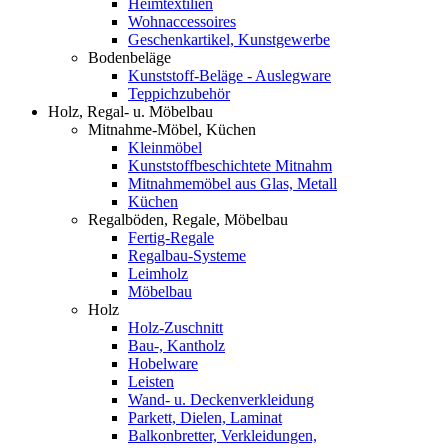
Heimtextilien
Wohnaccessoires
Geschenkartikel, Kunstgewerbe
Bodenbeläge
Kunststoff-Beläge - Auslegware
Teppichzubehör
Holz, Regal- u. Möbelbau
Mitnahme-Möbel, Küchen
Kleinmöbel
Kunststoffbeschichtete Mitnahm
Mitnahmemöbel aus Glas, Metall
Küchen
Regalböden, Regale, Möbelbau
Fertig-Regale
Regalbau-Systeme
Leimholz
Möbelbau
Holz
Holz-Zuschnitt
Bau-, Kantholz
Hobelware
Leisten
Wand- u. Deckenverkleidung
Parkett, Dielen, Laminat
Balkonbretter, Verkleidungen,