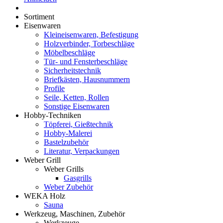
Sortiment
Eisenwaren
Kleineisenwaren, Befestigung
Holzverbinder, Torbeschläge
Möbelbeschläge
Tür- und Fensterbeschläge
Sicherheitstechnik
Briefkästen, Hausnummern
Profile
Seile, Ketten, Rollen
Sonstige Eisenwaren
Hobby-Techniken
Töpferei, Gießtechnik
Hobby-Malerei
Bastelzubehör
Literatur, Verpackungen
Weber Grill
Weber Grills
Gasgrills
Weber Zubehör
WEKA Holz
Sauna
Werkzeug, Maschinen, Zubehör
Werkzeuge