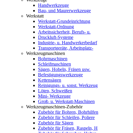
Handwerkzeuge
Bau- und Maurerwerkzeuge
Werkstatt
Werkstatt-Grundeinrichtung
Werkstatt-Ordnung
Arbeitssicherheit, Berufs- u.
Druckluft-Systeme
Industrie- u. Handwerkerbedarf
Transportgeräte, Arbeitsplatz-
Werkzeugmaschinen
Bohrmaschinen
Schleifmaschinen
Sägen, Hobeln, Fräsen usw.
Befestigungswerkzeuge
Kettensägen
Reinigungs- u. sonst. Werkzeug
Löten, Schweißen
Mini- Werkzeuge
Groß- u. Werkstatt-Maschinen
Werkzeugmaschinen-Zubehör
Zubehör für Bohren, Bohrhilfen
Zubehör für Schleifen, Poliere
Zubehör für Sägen
Zubehör für Fräsen, Raspeln, H