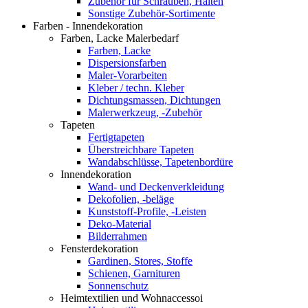
Zubehör für Schrauben, Halten
Sonstige Zubehör-Sortimente
Farben - Innendekoration
Farben, Lacke Malerbedarf
Farben, Lacke
Dispersionsfarben
Maler-Vorarbeiten
Kleber / techn. Kleber
Dichtungsmassen, Dichtungen
Malerwerkzeug, -Zubehör
Tapeten
Fertigtapeten
Überstreichbare Tapeten
Wandabschlüsse, Tapetenbordüre
Innendekoration
Wand- und Deckenverkleidung
Dekofolien, -beläge
Kunststoff-Profile, -Leisten
Deko-Material
Bilderrahmen
Fensterdekoration
Gardinen, Stores, Stoffe
Schienen, Garnituren
Sonnenschutz
Heimtextilien und Wohnaccessoi