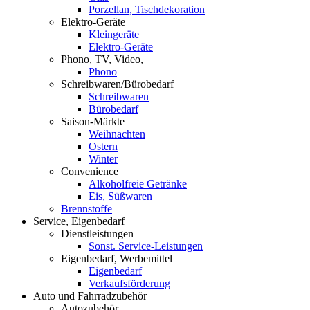
Porzellan, Tischdekoration
Elektro-Geräte
Kleingeräte
Elektro-Geräte
Phono, TV, Video,
Phono
Schreibwaren/Bürobedarf
Schreibwaren
Bürobedarf
Saison-Märkte
Weihnachten
Ostern
Winter
Convenience
Alkoholfreie Getränke
Eis, Süßwaren
Brennstoffe
Service, Eigenbedarf
Dienstleistungen
Sonst. Service-Leistungen
Eigenbedarf, Werbemittel
Eigenbedarf
Verkaufsförderung
Auto und Fahrradzubehör
Autozubehör