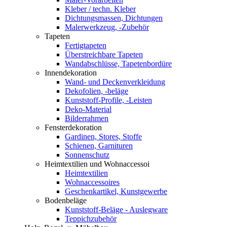
Kleber / techn. Kleber
Dichtungsmassen, Dichtungen
Malerwerkzeug, -Zubehör
Tapeten
Fertigtapeten
Überstreichbare Tapeten
Wandabschlüsse, Tapetenbordüre
Innendekoration
Wand- und Deckenverkleidung
Dekofolien, -beläge
Kunststoff-Profile, -Leisten
Deko-Material
Bilderrahmen
Fensterdekoration
Gardinen, Stores, Stoffe
Schienen, Garnituren
Sonnenschutz
Heimtextilien und Wohnaccessoi
Heimtextilien
Wohnaccessoires
Geschenkartikel, Kunstgewerbe
Bodenbeläge
Kunststoff-Beläge - Auslegware
Teppichzubehör