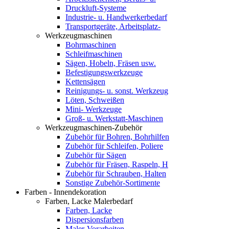
Druckluft-Systeme
Industrie- u. Handwerkerbedarf
Transportgeräte, Arbeitsplatz-
Werkzeugmaschinen
Bohrmaschinen
Schleifmaschinen
Sägen, Hobeln, Fräsen usw.
Befestigungswerkzeuge
Kettensägen
Reinigungs- u. sonst. Werkzeug
Löten, Schweißen
Mini- Werkzeuge
Groß- u. Werkstatt-Maschinen
Werkzeugmaschinen-Zubehör
Zubehör für Bohren, Bohrhilfen
Zubehör für Schleifen, Poliere
Zubehör für Sägen
Zubehör für Fräsen, Raspeln, H
Zubehör für Schrauben, Halten
Sonstige Zubehör-Sortimente
Farben - Innendekoration
Farben, Lacke Malerbedarf
Farben, Lacke
Dispersionsfarben
Maler-Vorarbeiten