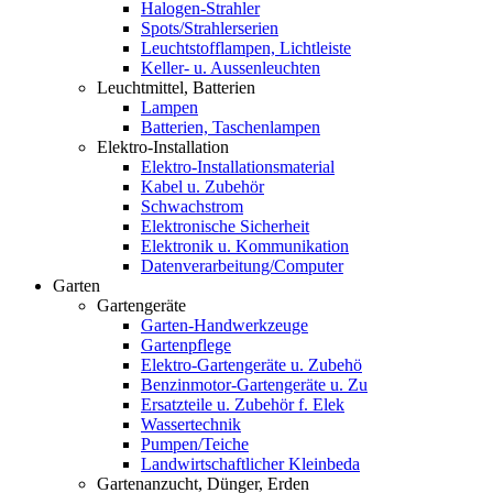
Halogen-Strahler
Spots/Strahlerserien
Leuchtstofflampen, Lichtleiste
Keller- u. Aussenleuchten
Leuchtmittel, Batterien
Lampen
Batterien, Taschenlampen
Elektro-Installation
Elektro-Installationsmaterial
Kabel u. Zubehör
Schwachstrom
Elektronische Sicherheit
Elektronik u. Kommunikation
Datenverarbeitung/Computer
Garten
Gartengeräte
Garten-Handwerkzeuge
Gartenpflege
Elektro-Gartengeräte u. Zubehö
Benzinmotor-Gartengeräte u. Zu
Ersatzteile u. Zubehör f. Elek
Wassertechnik
Pumpen/Teiche
Landwirtschaftlicher Kleinbeda
Gartenanzucht, Dünger, Erden