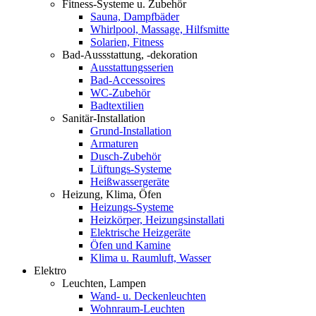
Fitness-Systeme u. Zubehör
Sauna, Dampfbäder
Whirlpool, Massage, Hilfsmitte
Solarien, Fitness
Bad-Aussstattung, -dekoration
Ausstattungsserien
Bad-Accessoires
WC-Zubehör
Badtextilien
Sanitär-Installation
Grund-Installation
Armaturen
Dusch-Zubehör
Lüftungs-Systeme
Heißwassergeräte
Heizung, Klima, Öfen
Heizungs-Systeme
Heizkörper, Heizungsinstallati
Elektrische Heizgeräte
Öfen und Kamine
Klima u. Raumluft, Wasser
Elektro
Leuchten, Lampen
Wand- u. Deckenleuchten
Wohnraum-Leuchten