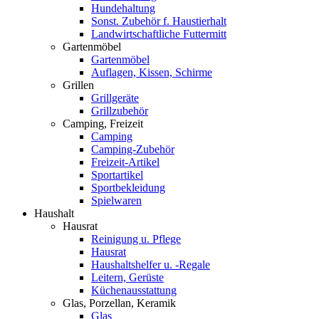
Hundehaltung
Sonst. Zubehör f. Haustierhalt
Landwirtschaftliche Futtermitt
Gartenmöbel
Gartenmöbel
Auflagen, Kissen, Schirme
Grillen
Grillgeräte
Grillzubehör
Camping, Freizeit
Camping
Camping-Zubehör
Freizeit-Artikel
Sportartikel
Sportbekleidung
Spielwaren
Haushalt
Hausrat
Reinigung u. Pflege
Hausrat
Haushaltshelfer u. -Regale
Leitern, Gerüste
Küchenausstattung
Glas, Porzellan, Keramik
Glas