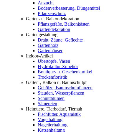
Anzucht
Bodenverbesserung, Düngemittel
Pflanzenschutz
Garten- u. Balkondekoration
Pflanzgefäße, Balkonkästen
Gartendekoration
Gartengestaltung
Draht, Zäune, Geflechte
Gartenholz
Gartenhäuser
Indoor-Artikel
Übertöpfe, Vasen
Hydrokultur-Zubehör
Boutique- u. Geschenkartikel
Trockenfloristik
Garten-, Balkon u. Baumschulpf
Gehölze, Baumschulpflanzen
Stauden, Wasserpflanzen
Schnittblumen
Sämereien
Heimtiere, Tierbedarf, Tiernah
Fischfutter, Aquaraistik
Vogelhaltung
Nagetierhaltung
Katzenhaltung