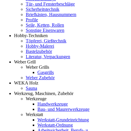
Tür- und Fensterbeschläge
Sicherheitstechnik
Briefkästen, Hausnummern
Profile
Seile, Ketten, Rollen
Sonstige Eisenwaren
Hobby-Techniken
Töpferei, Gießtechnik
Hobby-Malerei
Bastelzubehör
Literatur, Verpackungen
Weber Grill
Weber Grills
Gasgrills
Weber Zubehör
WEKA Holz
Sauna
Werkzeug, Maschinen, Zubehör
Werkzeuge
Handwerkzeuge
Bau- und Maurerwerkzeuge
Werkstatt
Werkstatt-Grundeinrichtung
Werkstatt-Ordnung
Arbeitssicherheit, Berufs- u.