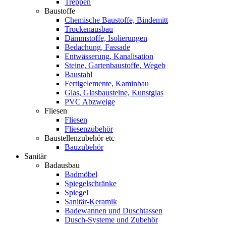
Treppen
Baustoffe
Chemische Baustoffe, Bindemitt
Trockenausbau
Dämmstoffe, Isolierungen
Bedachung, Fassade
Entwässerung, Kanalisation
Steine, Gartenbaustoffe, Wegeb
Baustahl
Fertigelemente, Kaminbau
Glas, Glasbausteine, Kunstglas
PVC Abzweige
Fliesen
Fliesen
Fliesenzubehör
Baustellenzubehör etc
Bauzubehör
Sanitär
Badausbau
Badmöbel
Spiegelschränke
Spiegel
Sanitär-Keramik
Badewannen und Duschtassen
Dusch-Systeme und Zubehör