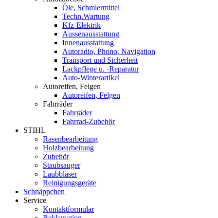
Öle, Schmiermittel
Techn.Wartung
Kfz-Elektrik
Aussenausstattung
Innenausstattung
Autoradio, Phono, Navigation
Transport und Sicherheit
Lackpflege u. -Reparatur
Auto-Winterartikel
Autoreifen, Felgen
Autoreifen, Felgen
Fahrräder
Fahrräder
Fahrrad-Zubehör
STIHL
Rasenbearbeitung
Holzbearbeitung
Zubehör
Staubsauger
Laubbläser
Reinigungsgeräte
Schnäppchen
Service
Kontaktformular
Reklamation