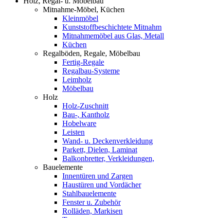
Holz, Regal- u. Möbelbau
Mitnahme-Möbel, Küchen
Kleinmöbel
Kunststoffbeschichtete Mitnahm
Mitnahmemöbel aus Glas, Metall
Küchen
Regalböden, Regale, Möbelbau
Fertig-Regale
Regalbau-Systeme
Leimholz
Möbelbau
Holz
Holz-Zuschnitt
Bau-, Kantholz
Hobelware
Leisten
Wand- u. Deckenverkleidung
Parkett, Dielen, Laminat
Balkonbretter, Verkleidungen,
Bauelemente
Innentüren und Zargen
Haustüren und Vordächer
Stahlbauelemente
Fenster u. Zubehör
Rolläden, Markisen