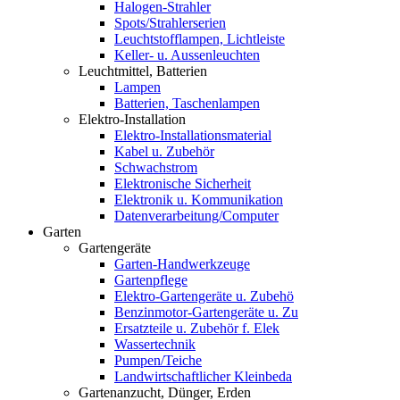
Halogen-Strahler
Spots/Strahlerserien
Leuchtstofflampen, Lichtleiste
Keller- u. Aussenleuchten
Leuchtmittel, Batterien
Lampen
Batterien, Taschenlampen
Elektro-Installation
Elektro-Installationsmaterial
Kabel u. Zubehör
Schwachstrom
Elektronische Sicherheit
Elektronik u. Kommunikation
Datenverarbeitung/Computer
Garten
Gartengeräte
Garten-Handwerkzeuge
Gartenpflege
Elektro-Gartengeräte u. Zubehö
Benzinmotor-Gartengeräte u. Zu
Ersatzteile u. Zubehör f. Elek
Wassertechnik
Pumpen/Teiche
Landwirtschaftlicher Kleinbeda
Gartenanzucht, Dünger, Erden