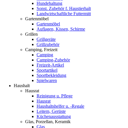
Hundehaltung
Sonst. Zubehör f. Haustierhalt
Landwirtschaftliche Futtermitt
Gartenmöbel
Gartenmöbel
Auflagen, Kissen, Schirme
Grillen
Grillgeräte
Grillzubehör
Camping, Freizeit
Camping
Camping-Zubehör
Freizeit-Artikel
Sportartikel
Sportbekleidung
Spielwaren
Haushalt
Hausrat
Reinigung u. Pflege
Hausrat
Haushaltshelfer u. -Regale
Leitern, Gerüste
Küchenausstattung
Glas, Porzellan, Keramik
Glas