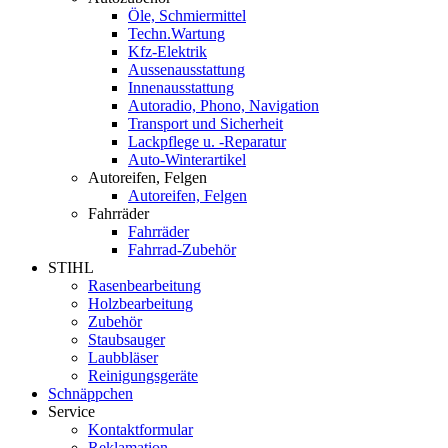
Öle, Schmiermittel
Techn.Wartung
Kfz-Elektrik
Aussenausstattung
Innenausstattung
Autoradio, Phono, Navigation
Transport und Sicherheit
Lackpflege u. -Reparatur
Auto-Winterartikel
Autoreifen, Felgen
Autoreifen, Felgen
Fahrräder
Fahrräder
Fahrrad-Zubehör
STIHL
Rasenbearbeitung
Holzbearbeitung
Zubehör
Staubsauger
Laubbläser
Reinigungsgeräte
Schnäppchen
Service
Kontaktformular
Reklamation