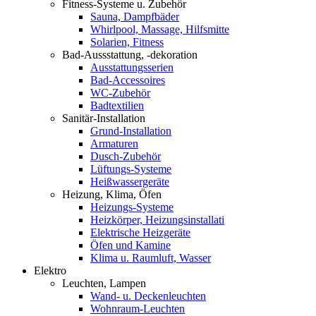
Fitness-Systeme u. Zubehör
Sauna, Dampfbäder
Whirlpool, Massage, Hilfsmitte
Solarien, Fitness
Bad-Aussstattung, -dekoration
Ausstattungsserien
Bad-Accessoires
WC-Zubehör
Badtextilien
Sanitär-Installation
Grund-Installation
Armaturen
Dusch-Zubehör
Lüftungs-Systeme
Heißwassergeräte
Heizung, Klima, Öfen
Heizungs-Systeme
Heizkörper, Heizungsinstallati
Elektrische Heizgeräte
Öfen und Kamine
Klima u. Raumluft, Wasser
Elektro
Leuchten, Lampen
Wand- u. Deckenleuchten
Wohnraum-Leuchten