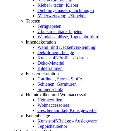
Kleber / techn. Kleber
Dichtungsmassen, Dichtungen
Malerwerkzeug, -Zubehör
Tapeten
Fertigtapeten
Überstreichbare Tapeten
Wandabschlüsse, Tapetenbordüre
Innendekoration
Wand- und Deckenverkleidung
Dekofolien, -beläge
Kunststoff-Profile, -Leisten
Deko-Material
Bilderrahmen
Fensterdekoration
Gardinen, Stores, Stoffe
Schienen, Garnituren
Sonnenschutz
Heimtextilien und Wohnaccessoi
Heimtextilien
Wohnaccessoires
Geschenkartikel, Kunstgewerbe
Bodenbeläge
Kunststoff-Beläge - Auslegware
Teppichzubehör