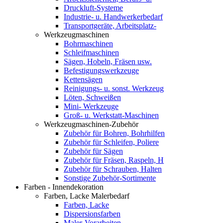
Druckluft-Systeme
Industrie- u. Handwerkerbedarf
Transportgeräte, Arbeitsplatz-
Werkzeugmaschinen
Bohrmaschinen
Schleifmaschinen
Sägen, Hobeln, Fräsen usw.
Befestigungswerkzeuge
Kettensägen
Reinigungs- u. sonst. Werkzeug
Löten, Schweißen
Mini- Werkzeuge
Groß- u. Werkstatt-Maschinen
Werkzeugmaschinen-Zubehör
Zubehör für Bohren, Bohrhilfen
Zubehör für Schleifen, Poliere
Zubehör für Sägen
Zubehör für Fräsen, Raspeln, H
Zubehör für Schrauben, Halten
Sonstige Zubehör-Sortimente
Farben - Innendekoration
Farben, Lacke Malerbedarf
Farben, Lacke
Dispersionsfarben
Maler-Vorarbeiten