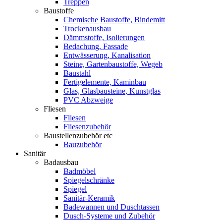
Treppen
Baustoffe
Chemische Baustoffe, Bindemitt
Trockenausbau
Dämmstoffe, Isolierungen
Bedachung, Fassade
Entwässerung, Kanalisation
Steine, Gartenbaustoffe, Wegeb
Baustahl
Fertigelemente, Kaminbau
Glas, Glasbausteine, Kunstglas
PVC Abzweige
Fliesen
Fliesen
Fliesenzubehör
Baustellenzubehör etc
Bauzubehör
Sanitär
Badausbau
Badmöbel
Spiegelschränke
Spiegel
Sanitär-Keramik
Badewannen und Duschtassen
Dusch-Systeme und Zubehör