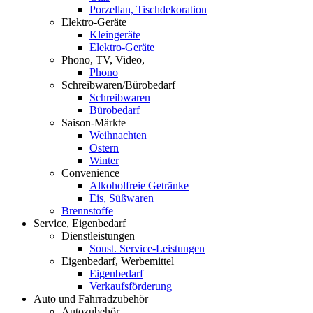
Porzellan, Tischdekoration
Elektro-Geräte
Kleingeräte
Elektro-Geräte
Phono, TV, Video,
Phono
Schreibwaren/Bürobedarf
Schreibwaren
Bürobedarf
Saison-Märkte
Weihnachten
Ostern
Winter
Convenience
Alkoholfreie Getränke
Eis, Süßwaren
Brennstoffe
Service, Eigenbedarf
Dienstleistungen
Sonst. Service-Leistungen
Eigenbedarf, Werbemittel
Eigenbedarf
Verkaufsförderung
Auto und Fahrradzubehör
Autozubehör