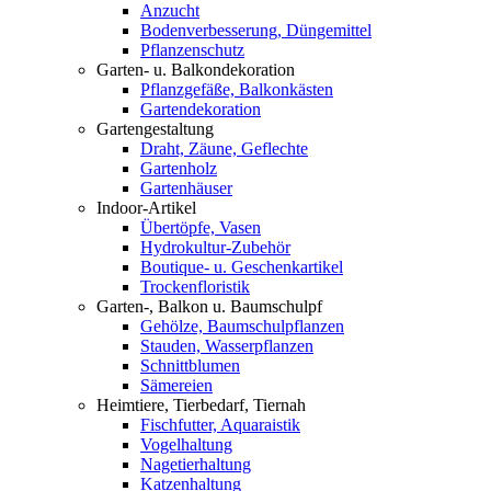
Anzucht
Bodenverbesserung, Düngemittel
Pflanzenschutz
Garten- u. Balkondekoration
Pflanzgefäße, Balkonkästen
Gartendekoration
Gartengestaltung
Draht, Zäune, Geflechte
Gartenholz
Gartenhäuser
Indoor-Artikel
Übertöpfe, Vasen
Hydrokultur-Zubehör
Boutique- u. Geschenkartikel
Trockenfloristik
Garten-, Balkon u. Baumschulpf
Gehölze, Baumschulpflanzen
Stauden, Wasserpflanzen
Schnittblumen
Sämereien
Heimtiere, Tierbedarf, Tiernah
Fischfutter, Aquaraistik
Vogelhaltung
Nagetierhaltung
Katzenhaltung