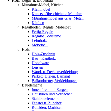
Holz, Regal- u. Möbelbau
Mitnahme-Möbel, Küchen
Kleinmöbel
Kunststoffbeschichtete Mitnahm
Mitnahmemöbel aus Glas, Metall
Küchen
Regalböden, Regale, Möbelbau
Fertig-Regale
Regalbau-Systeme
Leimholz
Möbelbau
Holz
Holz-Zuschnitt
Bau-, Kantholz
Hobelware
Leisten
Wand- u. Deckenverkleidung
Parkett, Dielen, Laminat
Balkonbretter, Verkleidungen,
Bauelemente
Innentüren und Zargen
Haustüren und Vordächer
Stahlbauelemente
Fenster u. Zubehör
Rolläden, Markisen