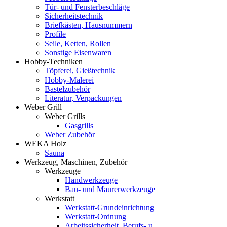
Tür- und Fensterbeschläge
Sicherheitstechnik
Briefkästen, Hausnummern
Profile
Seile, Ketten, Rollen
Sonstige Eisenwaren
Hobby-Techniken
Töpferei, Gießtechnik
Hobby-Malerei
Bastelzubehör
Literatur, Verpackungen
Weber Grill
Weber Grills
Gasgrills
Weber Zubehör
WEKA Holz
Sauna
Werkzeug, Maschinen, Zubehör
Werkzeuge
Handwerkzeuge
Bau- und Maurerwerkzeuge
Werkstatt
Werkstatt-Grundeinrichtung
Werkstatt-Ordnung
Arbeitssicherheit, Berufs- u.