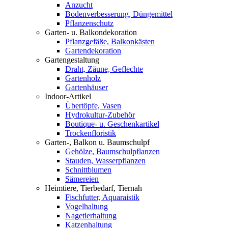
Anzucht
Bodenverbesserung, Düngemittel
Pflanzenschutz
Garten- u. Balkondekoration
Pflanzgefäße, Balkonkästen
Gartendekoration
Gartengestaltung
Draht, Zäune, Geflechte
Gartenholz
Gartenhäuser
Indoor-Artikel
Übertöpfe, Vasen
Hydrokultur-Zubehör
Boutique- u. Geschenkartikel
Trockenfloristik
Garten-, Balkon u. Baumschulpf
Gehölze, Baumschulpflanzen
Stauden, Wasserpflanzen
Schnittblumen
Sämereien
Heimtiere, Tierbedarf, Tiernah
Fischfutter, Aquaraistik
Vogelhaltung
Nagetierhaltung
Katzenhaltung