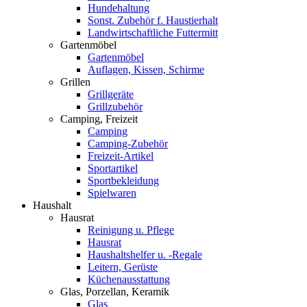
Hundehaltung
Sonst. Zubehör f. Haustierhalt
Landwirtschaftliche Futtermitt
Gartenmöbel
Gartenmöbel
Auflagen, Kissen, Schirme
Grillen
Grillgeräte
Grillzubehör
Camping, Freizeit
Camping
Camping-Zubehör
Freizeit-Artikel
Sportartikel
Sportbekleidung
Spielwaren
Haushalt
Hausrat
Reinigung u. Pflege
Hausrat
Haushaltshelfer u. -Regale
Leitern, Gerüste
Küchenausstattung
Glas, Porzellan, Keramik
Glas