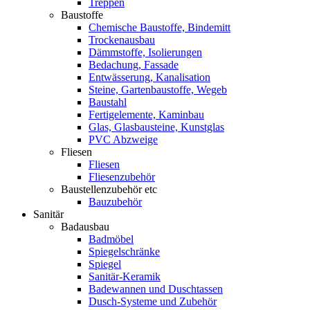
Treppen
Baustoffe
Chemische Baustoffe, Bindemitt
Trockenausbau
Dämmstoffe, Isolierungen
Bedachung, Fassade
Entwässerung, Kanalisation
Steine, Gartenbaustoffe, Wegeb
Baustahl
Fertigelemente, Kaminbau
Glas, Glasbausteine, Kunstglas
PVC Abzweige
Fliesen
Fliesen
Fliesenzubehör
Baustellenzubehör etc
Bauzubehör
Sanitär
Badausbau
Badmöbel
Spiegelschränke
Spiegel
Sanitär-Keramik
Badewannen und Duschtassen
Dusch-Systeme und Zubehör