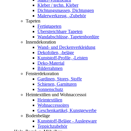
Kleber / techn. Kleber
Dichtungsmassen, Dichtungen
Malerwerkzeug, -Zubehör
Tapeten
Fertigtapeten
Überstreichbare Tapeten
Wandabschlüsse, Tapetenbordüre
Innendekoration
Wand- und Deckenverkleidung
Dekofolien, -beläge
Kunststoff-Profile, -Leisten
Deko-Material
Bilderrahmen
Fensterdekoration
Gardinen, Stores, Stoffe
Schienen, Garnituren
Sonnenschutz
Heimtextilien und Wohnaccessoi
Heimtextilien
Wohnaccessoires
Geschenkartikel, Kunstgewerbe
Bodenbeläge
Kunststoff-Beläge - Auslegware
Teppichzubehör