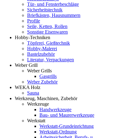
Tür- und Fensterbeschläge
Sicherheitstechnik
Briefkästen, Hausnummern
Profile
Seile, Ketten, Rollen
Sonstige Eisenwaren
Hobby-Techniken
Töpferei, Gießtechnik
Hobby-Malerei
Bastelzubehör
Literatur, Verpackungen
Weber Grill
Weber Grills
Gasgrills
Weber Zubehör
WEKA Holz
Sauna
Werkzeug, Maschinen, Zubehör
Werkzeuge
Handwerkzeuge
Bau- und Maurerwerkzeuge
Werkstatt
Werkstatt-Grundeinrichtung
Werkstatt-Ordnung
Arbeitssicherheit, Berufs- u.