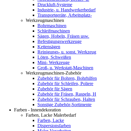
Druckluft-Systeme
Industrie- u. Handwerkerbedarf
Transportgeräte, Arbeitsplatz-
Werkzeugmaschinen
Bohrmaschinen
Schleifmaschinen
Sägen, Hobeln, Fräsen usw.
Befestigungswerkzeuge
Kettensägen
Reinigungs- u. sonst. Werkzeug
Löten, Schweißen
Mini- Werkzeuge
Groß- u. Werkstatt-Maschinen
Werkzeugmaschinen-Zubehör
Zubehör für Bohren, Bohrhilfen
Zubehör für Schleifen, Poliere
Zubehör für Sägen
Zubehör für Fräsen, Raspeln, H
Zubehör für Schrauben, Halten
Sonstige Zubehör-Sortimente
Farben - Innendekoration
Farben, Lacke Malerbedarf
Farben, Lacke
Dispersionsfarben
Maler-Vorarbeiten