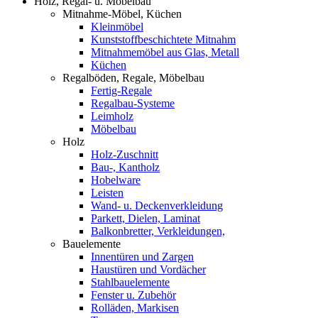
Holz, Regal- u. Möbelbau
Mitnahme-Möbel, Küchen
Kleinmöbel
Kunststoffbeschichtete Mitnahm
Mitnahmemöbel aus Glas, Metall
Küchen
Regalböden, Regale, Möbelbau
Fertig-Regale
Regalbau-Systeme
Leimholz
Möbelbau
Holz
Holz-Zuschnitt
Bau-, Kantholz
Hobelware
Leisten
Wand- u. Deckenverkleidung
Parkett, Dielen, Laminat
Balkonbretter, Verkleidungen,
Bauelemente
Innentüren und Zargen
Haustüren und Vordächer
Stahlbauelemente
Fenster u. Zubehör
Rolläden, Markisen