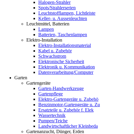
Halogen-Strahler
Spots/Strahlerserien
Leuchtstofflampen, Lichtleiste
Keller- u. Aussenleuchten
Leuchtmittel, Batterien
Lampen
Batterien, Taschenlampen
Elektro-Installation
Elektro-Installationsmaterial
Kabel u. Zubehör
Schwachstrom
Elektronische Sicherheit
Elektronik u. Kommunikation
Datenverarbeitung/Computer
Garten
Gartengeräte
Garten-Handwerkzeuge
Gartenpflege
Elektro-Gartengeräte u. Zubehö
Benzinmotor-Gartengeräte u. Zu
Ersatzteile u. Zubehör f. Elek
Wassertechnik
Pumpen/Teiche
Landwirtschaftlicher Kleinbeda
Gartenanzucht, Dünger, Erden