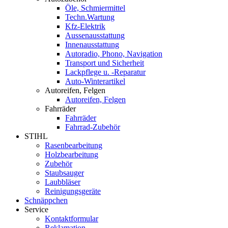
Öle, Schmiermittel
Techn.Wartung
Kfz-Elektrik
Aussenausstattung
Innenausstattung
Autoradio, Phono, Navigation
Transport und Sicherheit
Lackpflege u. -Reparatur
Auto-Winterartikel
Autoreifen, Felgen
Autoreifen, Felgen
Fahrräder
Fahrräder
Fahrrad-Zubehör
STIHL
Rasenbearbeitung
Holzbearbeitung
Zubehör
Staubsauger
Laubbläser
Reinigungsgeräte
Schnäppchen
Service
Kontaktformular
Reklamation