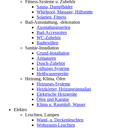
Fitness-Systeme u. Zubehör
Sauna, Dampfbäder
Whirlpool, Massage, Hilfsmitte
Solarien, Fitness
Bad-Aussstattung, -dekoration
Ausstattungsserien
Bad-Accessoires
WC-Zubehör
Badtextilien
Sanitär-Installation
Grund-Installation
Armaturen
Dusch-Zubehör
Lüftungs-Systeme
Heißwassergeräte
Heizung, Klima, Öfen
Heizungs-Systeme
Heizkörper, Heizungsinstallati
Elektrische Heizgeräte
Öfen und Kamine
Klima u. Raumluft, Wasser
Elektro
Leuchten, Lampen
Wand- u. Deckenleuchten
Wohnraum-Leuchten