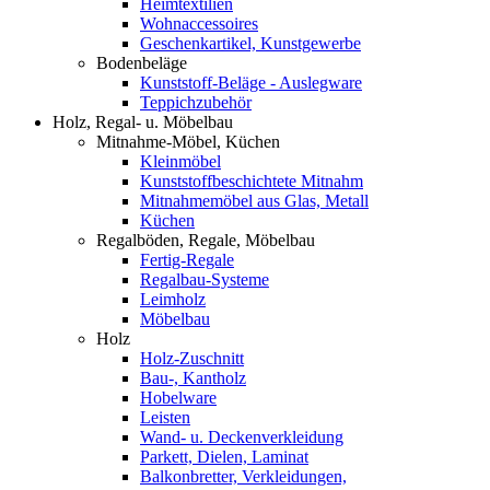
Heimtextilien
Wohnaccessoires
Geschenkartikel, Kunstgewerbe
Bodenbeläge
Kunststoff-Beläge - Auslegware
Teppichzubehör
Holz, Regal- u. Möbelbau
Mitnahme-Möbel, Küchen
Kleinmöbel
Kunststoffbeschichtete Mitnahm
Mitnahmemöbel aus Glas, Metall
Küchen
Regalböden, Regale, Möbelbau
Fertig-Regale
Regalbau-Systeme
Leimholz
Möbelbau
Holz
Holz-Zuschnitt
Bau-, Kantholz
Hobelware
Leisten
Wand- u. Deckenverkleidung
Parkett, Dielen, Laminat
Balkonbretter, Verkleidungen,