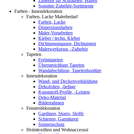
Zubehör für Schrauben, Halten
Sonstige Zubehör-Sortimente
Farben - Innendekoration
Farben, Lacke Malerbedarf
Farben, Lacke
Dispersionsfarben
Maler-Vorarbeiten
Kleber / techn. Kleber
Dichtungsmassen, Dichtungen
Malerwerkzeug, -Zubehör
Tapeten
Fertigtapeten
Überstreichbare Tapeten
Wandabschlüsse, Tapetenbordüre
Innendekoration
Wand- und Deckenverkleidung
Dekofolien, -beläge
Kunststoff-Profile, -Leisten
Deko-Material
Bilderrahmen
Fensterdekoration
Gardinen, Stores, Stoffe
Schienen, Garnituren
Sonnenschutz
Heimtextilien und Wohnaccessoi