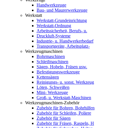
Handwerkzeuge
Bau- und Maurerwerkzeuge
Werkstatt
Werkstatt-Grundeinrichtung
Werkstatt-Ordnung
Arbeitssicherheit, Berufs- u.
Druckluft-Systeme
Industrie- u. Handwerkerbedarf
Transportgeräte, Arbeitsplatz-
Werkzeugmaschinen
Bohrmaschinen
Schleifmaschinen
Sägen, Hobeln, Fräsen usw.
Befestigungswerkzeuge
Kettensägen
Reinigungs- u. sonst. Werkzeug
Löten, Schweißen
Mini- Werkzeuge
Groß- u. Werkstatt-Maschinen
Werkzeugmaschinen-Zubehör
Zubehör für Bohren, Bohrhilfen
Zubehör für Schleifen, Poliere
Zubehör für Sägen
Zubehör für Fräsen, Raspeln, H