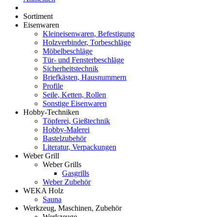
Sortiment
Eisenwaren
Kleineisenwaren, Befestigung
Holzverbinder, Torbeschläge
Möbelbeschläge
Tür- und Fensterbeschläge
Sicherheitstechnik
Briefkästen, Hausnummern
Profile
Seile, Ketten, Rollen
Sonstige Eisenwaren
Hobby-Techniken
Töpferei, Gießtechnik
Hobby-Malerei
Bastelzubehör
Literatur, Verpackungen
Weber Grill
Weber Grills
Gasgrills
Weber Zubehör
WEKA Holz
Sauna
Werkzeug, Maschinen, Zubehör
Werkzeuge