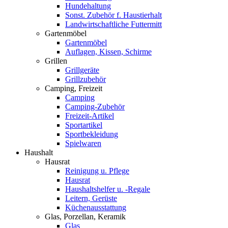
Hundehaltung
Sonst. Zubehör f. Haustierhalt
Landwirtschaftliche Futtermitt
Gartenmöbel
Gartenmöbel
Auflagen, Kissen, Schirme
Grillen
Grillgeräte
Grillzubehör
Camping, Freizeit
Camping
Camping-Zubehör
Freizeit-Artikel
Sportartikel
Sportbekleidung
Spielwaren
Haushalt
Hausrat
Reinigung u. Pflege
Hausrat
Haushaltshelfer u. -Regale
Leitern, Gerüste
Küchenausstattung
Glas, Porzellan, Keramik
Glas