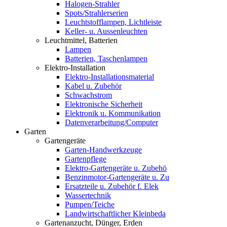
Halogen-Strahler
Spots/Strahlerserien
Leuchtstofflampen, Lichtleiste
Keller- u. Aussenleuchten
Leuchtmittel, Batterien
Lampen
Batterien, Taschenlampen
Elektro-Installation
Elektro-Installationsmaterial
Kabel u. Zubehör
Schwachstrom
Elektronische Sicherheit
Elektronik u. Kommunikation
Datenverarbeitung/Computer
Garten
Gartengeräte
Garten-Handwerkzeuge
Gartenpflege
Elektro-Gartengeräte u. Zubehö
Benzinmotor-Gartengeräte u. Zu
Ersatzteile u. Zubehör f. Elek
Wassertechnik
Pumpen/Teiche
Landwirtschaftlicher Kleinbeda
Gartenanzucht, Dünger, Erden