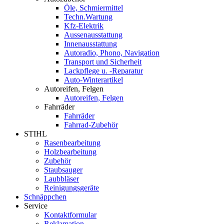
Öle, Schmiermittel
Techn.Wartung
Kfz-Elektrik
Aussenausstattung
Innenausstattung
Autoradio, Phono, Navigation
Transport und Sicherheit
Lackpflege u. -Reparatur
Auto-Winterartikel
Autoreifen, Felgen
Autoreifen, Felgen
Fahrräder
Fahrräder
Fahrrad-Zubehör
STIHL
Rasenbearbeitung
Holzbearbeitung
Zubehör
Staubsauger
Laubbläser
Reinigungsgeräte
Schnäppchen
Service
Kontaktformular
Reklamation