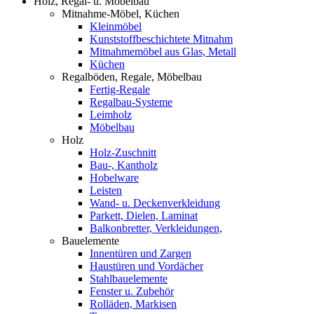
Holz, Regal- u. Möbelbau
Mitnahme-Möbel, Küchen
Kleinmöbel
Kunststoffbeschichtete Mitnahm
Mitnahmemöbel aus Glas, Metall
Küchen
Regalböden, Regale, Möbelbau
Fertig-Regale
Regalbau-Systeme
Leimholz
Möbelbau
Holz
Holz-Zuschnitt
Bau-, Kantholz
Hobelware
Leisten
Wand- u. Deckenverkleidung
Parkett, Dielen, Laminat
Balkonbretter, Verkleidungen,
Bauelemente
Innentüren und Zargen
Haustüren und Vordächer
Stahlbauelemente
Fenster u. Zubehör
Rolläden, Markisen