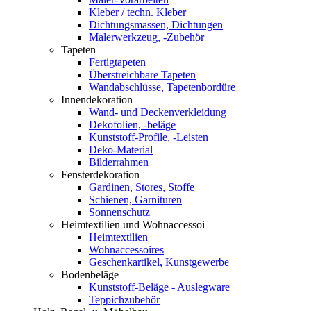
Kleber / techn. Kleber
Dichtungsmassen, Dichtungen
Malerwerkzeug, -Zubehör
Tapeten
Fertigtapeten
Überstreichbare Tapeten
Wandabschlüsse, Tapetenbordüre
Innendekoration
Wand- und Deckenverkleidung
Dekofolien, -beläge
Kunststoff-Profile, -Leisten
Deko-Material
Bilderrahmen
Fensterdekoration
Gardinen, Stores, Stoffe
Schienen, Garnituren
Sonnenschutz
Heimtextilien und Wohnaccessoi
Heimtextilien
Wohnaccessoires
Geschenkartikel, Kunstgewerbe
Bodenbeläge
Kunststoff-Beläge - Auslegware
Teppichzubehör