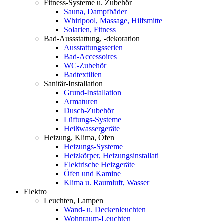
Fitness-Systeme u. Zubehör
Sauna, Dampfbäder
Whirlpool, Massage, Hilfsmitte
Solarien, Fitness
Bad-Aussstattung, -dekoration
Ausstattungsserien
Bad-Accessoires
WC-Zubehör
Badtextilien
Sanitär-Installation
Grund-Installation
Armaturen
Dusch-Zubehör
Lüftungs-Systeme
Heißwassergeräte
Heizung, Klima, Öfen
Heizungs-Systeme
Heizkörper, Heizungsinstallati
Elektrische Heizgeräte
Öfen und Kamine
Klima u. Raumluft, Wasser
Elektro
Leuchten, Lampen
Wand- u. Deckenleuchten
Wohnraum-Leuchten