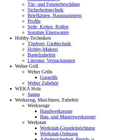
Tür- und Fensterbeschläge
Sicherheitstechnik
Briefkästen, Hausnummern
Profile
Seile, Ketten, Rollen
Sonstige Eisenwaren
Hobby-Techniken
Töpferei, Gießtechnik
Hobby-Malerei
Bastelzubehör
Literatur, Verpackungen
Weber Grill
Weber Grills
Gasgrills
Weber Zubehör
WEKA Holz
Sauna
Werkzeug, Maschinen, Zubehör
Werkzeuge
Handwerkzeuge
Bau- und Maurerwerkzeuge
Werkstatt
Werkstatt-Grundeinrichtung
Werkstatt-Ordnung
Arbeitssicherheit, Berufs- u.