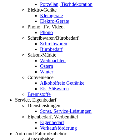
Porzellan, Tischdekoration
Elektro-Geräte
Kleingeräte
Elektro-Geräte
Phono, TV, Video,
Phono
Schreibwaren/Bürobedarf
Schreibwaren
Bürobedarf
Saison-Märkte
Weihnachten
Ostern
Winter
Convenience
Alkoholfreie Getränke
Eis, Süßwaren
Brennstoffe
Service, Eigenbedarf
Dienstleistungen
Sonst. Service-Leistungen
Eigenbedarf, Werbemittel
Eigenbedarf
Verkaufsförderung
Auto und Fahrradzubehör
Autozubehör