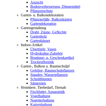
Anzucht
Bodenverbesserung, Düngemittel
Pflanzenschutz
Garten- u. Balkondekoration
Pflanzgefäße, Balkonkästen
Gartendekoration
Gartengestaltung
Draht, Zäune, Geflechte
Gartenholz
Gartenhäuser
Indoor-Artikel
Übertöpfe, Vasen
Hydrokultur-Zubehör
Boutique- u. Geschenkartikel
Trockenfloristik
Garten-, Balkon u. Baumschulpf
Gehölze, Baumschulpflanzen
Stauden, Wasserpflanzen
Schnittblumen
Sämereien
Heimtiere, Tierbedarf, Tiernah
Fischfutter, Aquaraistik
Vogelhaltung
Nagetierhaltung
Katzenhaltung