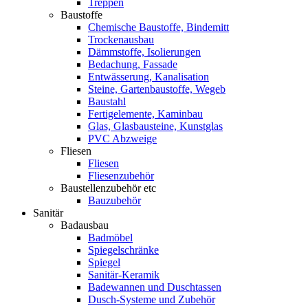
Treppen
Baustoffe
Chemische Baustoffe, Bindemitt
Trockenausbau
Dämmstoffe, Isolierungen
Bedachung, Fassade
Entwässerung, Kanalisation
Steine, Gartenbaustoffe, Wegeb
Baustahl
Fertigelemente, Kaminbau
Glas, Glasbausteine, Kunstglas
PVC Abzweige
Fliesen
Fliesen
Fliesenzubehör
Baustellenzubehör etc
Bauzubehör
Sanitär
Badausbau
Badmöbel
Spiegelschränke
Spiegel
Sanitär-Keramik
Badewannen und Duschtassen
Dusch-Systeme und Zubehör