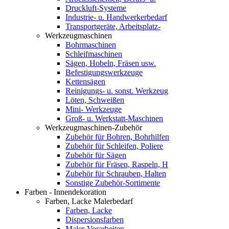
Druckluft-Systeme
Industrie- u. Handwerkerbedarf
Transportgeräte, Arbeitsplatz-
Werkzeugmaschinen
Bohrmaschinen
Schleifmaschinen
Sägen, Hobeln, Fräsen usw.
Befestigungswerkzeuge
Kettensägen
Reinigungs- u. sonst. Werkzeug
Löten, Schweißen
Mini- Werkzeuge
Groß- u. Werkstatt-Maschinen
Werkzeugmaschinen-Zubehör
Zubehör für Bohren, Bohrhilfen
Zubehör für Schleifen, Poliere
Zubehör für Sägen
Zubehör für Fräsen, Raspeln, H
Zubehör für Schrauben, Halten
Sonstige Zubehör-Sortimente
Farben - Innendekoration
Farben, Lacke Malerbedarf
Farben, Lacke
Dispersionsfarben
Maler-Vorarbeiten