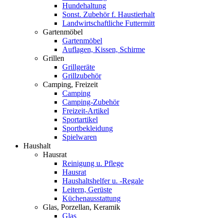
Hundehaltung
Sonst. Zubehör f. Haustierhalt
Landwirtschaftliche Futtermitt
Gartenmöbel
Gartenmöbel
Auflagen, Kissen, Schirme
Grillen
Grillgeräte
Grillzubehör
Camping, Freizeit
Camping
Camping-Zubehör
Freizeit-Artikel
Sportartikel
Sportbekleidung
Spielwaren
Haushalt
Hausrat
Reinigung u. Pflege
Hausrat
Haushaltshelfer u. -Regale
Leitern, Gerüste
Küchenausstattung
Glas, Porzellan, Keramik
Glas