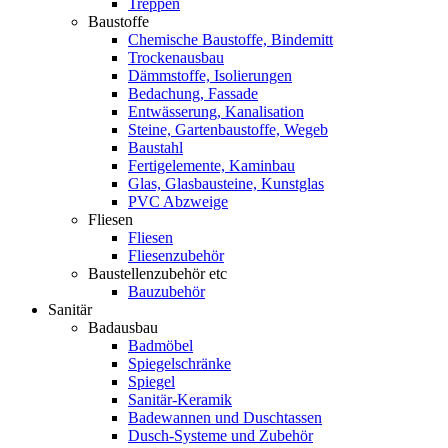
Treppen
Baustoffe
Chemische Baustoffe, Bindemitt
Trockenausbau
Dämmstoffe, Isolierungen
Bedachung, Fassade
Entwässerung, Kanalisation
Steine, Gartenbaustoffe, Wegeb
Baustahl
Fertigelemente, Kaminbau
Glas, Glasbausteine, Kunstglas
PVC Abzweige
Fliesen
Fliesen
Fliesenzubehör
Baustellenzubehör etc
Bauzubehör
Sanitär
Badausbau
Badmöbel
Spiegelschränke
Spiegel
Sanitär-Keramik
Badewannen und Duschtassen
Dusch-Systeme und Zubehör