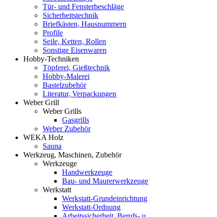
Tür- und Fensterbeschläge
Sicherheitstechnik
Briefkästen, Hausnummern
Profile
Seile, Ketten, Rollen
Sonstige Eisenwaren
Hobby-Techniken
Töpferei, Gießtechnik
Hobby-Malerei
Bastelzubehör
Literatur, Verpackungen
Weber Grill
Weber Grills
Gasgrills
Weber Zubehör
WEKA Holz
Sauna
Werkzeug, Maschinen, Zubehör
Werkzeuge
Handwerkzeuge
Bau- und Maurerwerkzeuge
Werkstatt
Werkstatt-Grundeinrichtung
Werkstatt-Ordnung
Arbeitssicherheit, Berufs- u.