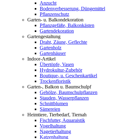
Anzucht
Bodenverbesserung, Düngemittel
Pflanzenschutz
Garten- u. Balkondekoration
Pflanzgefäße, Balkonkästen
Gartendekoration
Gartengestaltung
Draht, Zäune, Geflechte
Gartenholz
Gartenhäuser
Indoor-Artikel
Übertöpfe, Vasen
Hydrokultur-Zubehör
Boutique- u. Geschenkartikel
Trockenfloristik
Garten-, Balkon u. Baumschulpf
Gehölze, Baumschulpflanzen
Stauden, Wasserpflanzen
Schnittblumen
Sämereien
Heimtiere, Tierbedarf, Tiernah
Fischfutter, Aquaraistik
Vogelhaltung
Nagetierhaltung
Katzenhaltung