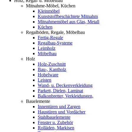
Holz, Regal- u. Möbelbau
Mitnahme-Möbel, Küchen
Kleinmöbel
Kunststoffbeschichtete Mitnahm
Mitnahmemöbel aus Glas, Metall
Küchen
Regalböden, Regale, Möbelbau
Fertig-Regale
Regalbau-Systeme
Leimholz
Möbelbau
Holz
Holz-Zuschnitt
Bau-, Kantholz
Hobelware
Leisten
Wand- u. Deckenverkleidung
Parkett, Dielen, Laminat
Balkonbretter, Verkleidungen,
Bauelemente
Innentüren und Zargen
Haustüren und Vordächer
Stahlbauelemente
Fenster u. Zubehör
Rolläden, Markisen