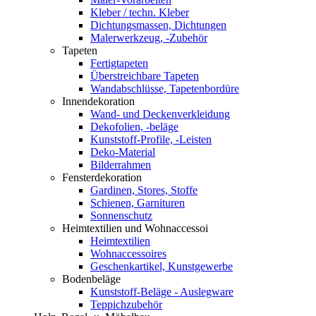
Kleber / techn. Kleber
Dichtungsmassen, Dichtungen
Malerwerkzeug, -Zubehör
Tapeten
Fertigtapeten
Überstreichbare Tapeten
Wandabschlüsse, Tapetenbordüre
Innendekoration
Wand- und Deckenverkleidung
Dekofolien, -beläge
Kunststoff-Profile, -Leisten
Deko-Material
Bilderrahmen
Fensterdekoration
Gardinen, Stores, Stoffe
Schienen, Garnituren
Sonnenschutz
Heimtextilien und Wohnaccessoi
Heimtextilien
Wohnaccessoires
Geschenkartikel, Kunstgewerbe
Bodenbeläge
Kunststoff-Beläge - Auslegware
Teppichzubehör