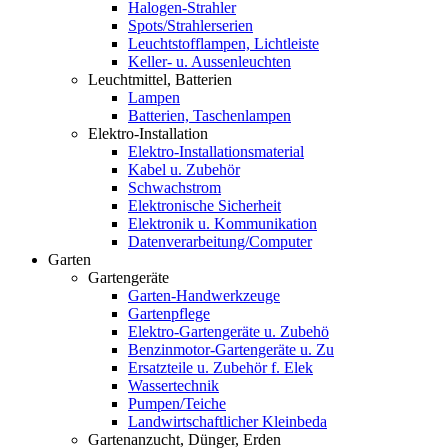
Halogen-Strahler
Spots/Strahlerserien
Leuchtstofflampen, Lichtleiste
Keller- u. Aussenleuchten
Leuchtmittel, Batterien
Lampen
Batterien, Taschenlampen
Elektro-Installation
Elektro-Installationsmaterial
Kabel u. Zubehör
Schwachstrom
Elektronische Sicherheit
Elektronik u. Kommunikation
Datenverarbeitung/Computer
Garten
Gartengeräte
Garten-Handwerkzeuge
Gartenpflege
Elektro-Gartengeräte u. Zubehö
Benzinmotor-Gartengeräte u. Zu
Ersatzteile u. Zubehör f. Elek
Wassertechnik
Pumpen/Teiche
Landwirtschaftlicher Kleinbeda
Gartenanzucht, Dünger, Erden