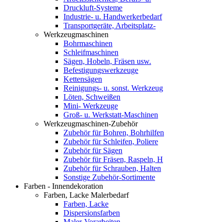
Druckluft-Systeme
Industrie- u. Handwerkerbedarf
Transportgeräte, Arbeitsplatz-
Werkzeugmaschinen
Bohrmaschinen
Schleifmaschinen
Sägen, Hobeln, Fräsen usw.
Befestigungswerkzeuge
Kettensägen
Reinigungs- u. sonst. Werkzeug
Löten, Schweißen
Mini- Werkzeuge
Groß- u. Werkstatt-Maschinen
Werkzeugmaschinen-Zubehör
Zubehör für Bohren, Bohrhilfen
Zubehör für Schleifen, Poliere
Zubehör für Sägen
Zubehör für Fräsen, Raspeln, H
Zubehör für Schrauben, Halten
Sonstige Zubehör-Sortimente
Farben - Innendekoration
Farben, Lacke Malerbedarf
Farben, Lacke
Dispersionsfarben
Maler-Vorarbeiten