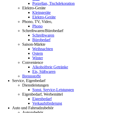
Porzellan, Tischdekoration
Elektro-Geräte
Kleingeräte
Elektro-Geräte
Phono, TV, Video,
Phono
Schreibwaren/Bürobedarf
Schreibwaren
Bürobedarf
Saison-Märkte
Weihnachten
Ostern
Winter
Convenience
Alkoholfreie Getränke
Eis, Süßwaren
Brennstoffe
Service, Eigenbedarf
Dienstleistungen
Sonst. Service-Leistungen
Eigenbedarf, Werbemittel
Eigenbedarf
Verkaufsförderung
Auto und Fahrradzubehör
Autozubehör