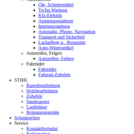
Öle, Schmiermittel
Techn.Wartung
Kfz-Elektrik
Aussenausstattung
Innenausstattung
Autoradio, Phono, Navigation
Transport und Sicherheit
Lackpflege u. -Reparatur
Auto-Winterartikel
Autoreifen, Felgen
Autoreifen, Felgen
Fahrräder
Fahrräder
Fahrrad-Zubehör
STIHL
Rasenbearbeitung
Holzbearbeitung
Zubehör
Staubsauger
Laubbläser
Reinigungsgeräte
Schnäppchen
Service
Kontaktformular
Reklamation