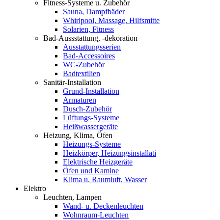
Fitness-Systeme u. Zubehör
Sauna, Dampfbäder
Whirlpool, Massage, Hilfsmitte
Solarien, Fitness
Bad-Aussstattung, -dekoration
Ausstattungsserien
Bad-Accessoires
WC-Zubehör
Badtextilien
Sanitär-Installation
Grund-Installation
Armaturen
Dusch-Zubehör
Lüftungs-Systeme
Heißwassergeräte
Heizung, Klima, Öfen
Heizungs-Systeme
Heizkörper, Heizungsinstallati
Elektrische Heizgeräte
Öfen und Kamine
Klima u. Raumluft, Wasser
Elektro
Leuchten, Lampen
Wand- u. Deckenleuchten
Wohnraum-Leuchten