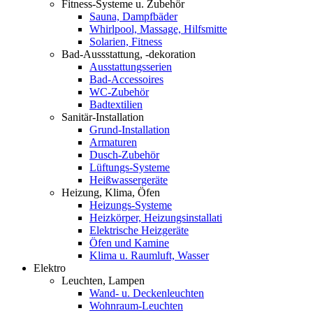
Fitness-Systeme u. Zubehör
Sauna, Dampfbäder
Whirlpool, Massage, Hilfsmitte
Solarien, Fitness
Bad-Aussstattung, -dekoration
Ausstattungsserien
Bad-Accessoires
WC-Zubehör
Badtextilien
Sanitär-Installation
Grund-Installation
Armaturen
Dusch-Zubehör
Lüftungs-Systeme
Heißwassergeräte
Heizung, Klima, Öfen
Heizungs-Systeme
Heizkörper, Heizungsinstallati
Elektrische Heizgeräte
Öfen und Kamine
Klima u. Raumluft, Wasser
Elektro
Leuchten, Lampen
Wand- u. Deckenleuchten
Wohnraum-Leuchten