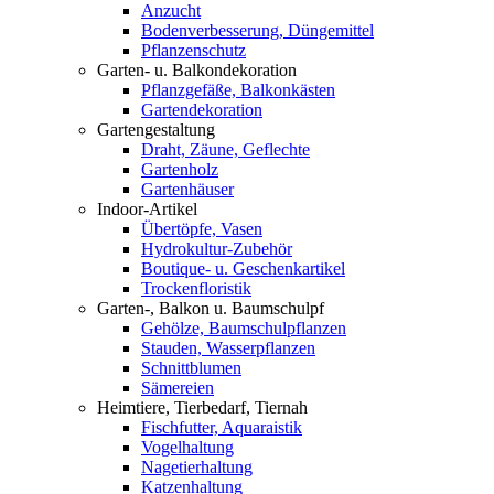
Anzucht
Bodenverbesserung, Düngemittel
Pflanzenschutz
Garten- u. Balkondekoration
Pflanzgefäße, Balkonkästen
Gartendekoration
Gartengestaltung
Draht, Zäune, Geflechte
Gartenholz
Gartenhäuser
Indoor-Artikel
Übertöpfe, Vasen
Hydrokultur-Zubehör
Boutique- u. Geschenkartikel
Trockenfloristik
Garten-, Balkon u. Baumschulpf
Gehölze, Baumschulpflanzen
Stauden, Wasserpflanzen
Schnittblumen
Sämereien
Heimtiere, Tierbedarf, Tiernah
Fischfutter, Aquaraistik
Vogelhaltung
Nagetierhaltung
Katzenhaltung