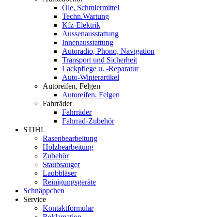
Öle, Schmiermittel
Techn.Wartung
Kfz-Elektrik
Aussenausstattung
Innenausstattung
Autoradio, Phono, Navigation
Transport und Sicherheit
Lackpflege u. -Reparatur
Auto-Winterartikel
Autoreifen, Felgen
Autoreifen, Felgen
Fahrräder
Fahrräder
Fahrrad-Zubehör
STIHL
Rasenbearbeitung
Holzbearbeitung
Zubehör
Staubsauger
Laubbläser
Reinigungsgeräte
Schnäppchen
Service
Kontaktformular
Reklamation