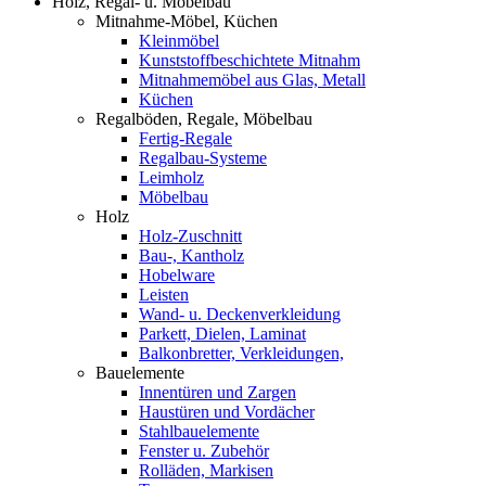
Holz, Regal- u. Möbelbau
Mitnahme-Möbel, Küchen
Kleinmöbel
Kunststoffbeschichtete Mitnahm
Mitnahmemöbel aus Glas, Metall
Küchen
Regalböden, Regale, Möbelbau
Fertig-Regale
Regalbau-Systeme
Leimholz
Möbelbau
Holz
Holz-Zuschnitt
Bau-, Kantholz
Hobelware
Leisten
Wand- u. Deckenverkleidung
Parkett, Dielen, Laminat
Balkonbretter, Verkleidungen,
Bauelemente
Innentüren und Zargen
Haustüren und Vordächer
Stahlbauelemente
Fenster u. Zubehör
Rolläden, Markisen