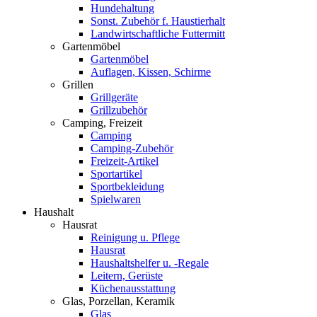
Hundehaltung
Sonst. Zubehör f. Haustierhalt
Landwirtschaftliche Futtermitt
Gartenmöbel
Gartenmöbel
Auflagen, Kissen, Schirme
Grillen
Grillgeräte
Grillzubehör
Camping, Freizeit
Camping
Camping-Zubehör
Freizeit-Artikel
Sportartikel
Sportbekleidung
Spielwaren
Haushalt
Hausrat
Reinigung u. Pflege
Hausrat
Haushaltshelfer u. -Regale
Leitern, Gerüste
Küchenausstattung
Glas, Porzellan, Keramik
Glas