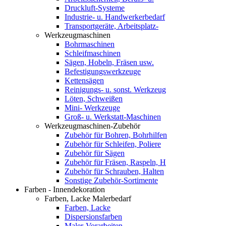
Druckluft-Systeme
Industrie- u. Handwerkerbedarf
Transportgeräte, Arbeitsplatz-
Werkzeugmaschinen
Bohrmaschinen
Schleifmaschinen
Sägen, Hobeln, Fräsen usw.
Befestigungswerkzeuge
Kettensägen
Reinigungs- u. sonst. Werkzeug
Löten, Schweißen
Mini- Werkzeuge
Groß- u. Werkstatt-Maschinen
Werkzeugmaschinen-Zubehör
Zubehör für Bohren, Bohrhilfen
Zubehör für Schleifen, Poliere
Zubehör für Sägen
Zubehör für Fräsen, Raspeln, H
Zubehör für Schrauben, Halten
Sonstige Zubehör-Sortimente
Farben - Innendekoration
Farben, Lacke Malerbedarf
Farben, Lacke
Dispersionsfarben
Maler-Vorarbeiten