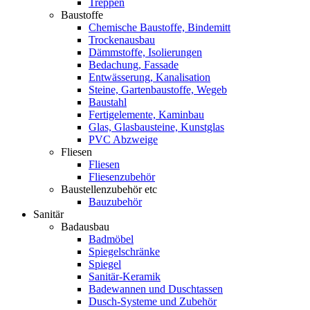
Treppen
Baustoffe
Chemische Baustoffe, Bindemitt
Trockenausbau
Dämmstoffe, Isolierungen
Bedachung, Fassade
Entwässerung, Kanalisation
Steine, Gartenbaustoffe, Wegeb
Baustahl
Fertigelemente, Kaminbau
Glas, Glasbausteine, Kunstglas
PVC Abzweige
Fliesen
Fliesen
Fliesenzubehör
Baustellenzubehör etc
Bauzubehör
Sanitär
Badausbau
Badmöbel
Spiegelschränke
Spiegel
Sanitär-Keramik
Badewannen und Duschtassen
Dusch-Systeme und Zubehör