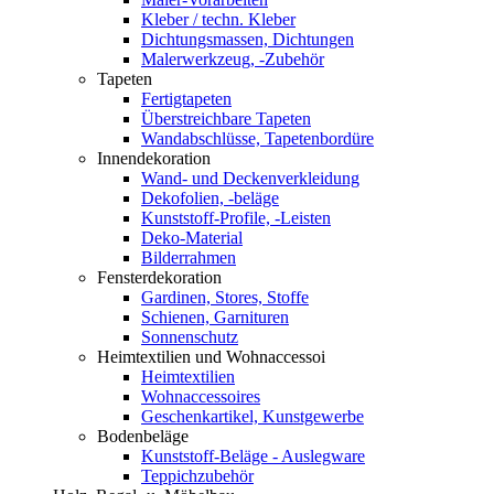
Kleber / techn. Kleber
Dichtungsmassen, Dichtungen
Malerwerkzeug, -Zubehör
Tapeten
Fertigtapeten
Überstreichbare Tapeten
Wandabschlüsse, Tapetenbordüre
Innendekoration
Wand- und Deckenverkleidung
Dekofolien, -beläge
Kunststoff-Profile, -Leisten
Deko-Material
Bilderrahmen
Fensterdekoration
Gardinen, Stores, Stoffe
Schienen, Garnituren
Sonnenschutz
Heimtextilien und Wohnaccessoi
Heimtextilien
Wohnaccessoires
Geschenkartikel, Kunstgewerbe
Bodenbeläge
Kunststoff-Beläge - Auslegware
Teppichzubehör