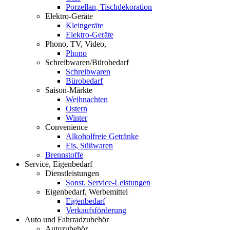
Porzellan, Tischdekoration
Elektro-Geräte
Kleingeräte
Elektro-Geräte
Phono, TV, Video,
Phono
Schreibwaren/Bürobedarf
Schreibwaren
Bürobedarf
Saison-Märkte
Weihnachten
Ostern
Winter
Convenience
Alkoholfreie Getränke
Eis, Süßwaren
Brennstoffe
Service, Eigenbedarf
Dienstleistungen
Sonst. Service-Leistungen
Eigenbedarf, Werbemittel
Eigenbedarf
Verkaufsförderung
Auto und Fahrradzubehör
Autozubehör