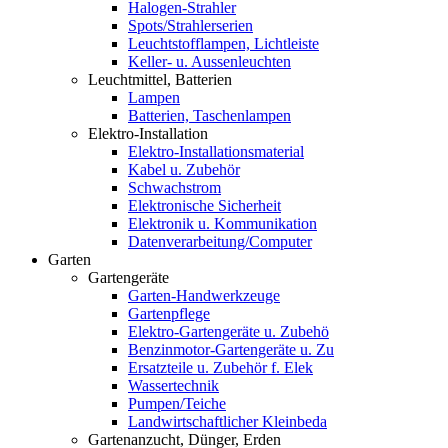
Halogen-Strahler
Spots/Strahlerserien
Leuchtstofflampen, Lichtleiste
Keller- u. Aussenleuchten
Leuchtmittel, Batterien
Lampen
Batterien, Taschenlampen
Elektro-Installation
Elektro-Installationsmaterial
Kabel u. Zubehör
Schwachstrom
Elektronische Sicherheit
Elektronik u. Kommunikation
Datenverarbeitung/Computer
Garten
Gartengeräte
Garten-Handwerkzeuge
Gartenpflege
Elektro-Gartengeräte u. Zubehö
Benzinmotor-Gartengeräte u. Zu
Ersatzteile u. Zubehör f. Elek
Wassertechnik
Pumpen/Teiche
Landwirtschaftlicher Kleinbeda
Gartenanzucht, Dünger, Erden