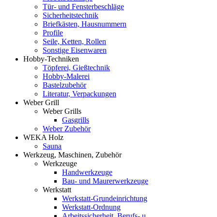
Tür- und Fensterbeschläge
Sicherheitstechnik
Briefkästen, Hausnummern
Profile
Seile, Ketten, Rollen
Sonstige Eisenwaren
Hobby-Techniken
Töpferei, Gießtechnik
Hobby-Malerei
Bastelzubehör
Literatur, Verpackungen
Weber Grill
Weber Grills
Gasgrills
Weber Zubehör
WEKA Holz
Sauna
Werkzeug, Maschinen, Zubehör
Werkzeuge
Handwerkzeuge
Bau- und Maurerwerkzeuge
Werkstatt
Werkstatt-Grundeinrichtung
Werkstatt-Ordnung
Arbeitssicherheit, Berufs- u.