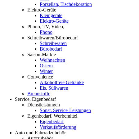
Porzellan, Tischdekoration
Elektro-Geräte
Kleingeräte
Elektro-Geräte
Phono, TV, Video,
Phono
Schreibwaren/Bürobedarf
Schreibwaren
Bürobedarf
Saison-Märkte
Weihnachten
Ostern
Winter
Convenience
Alkoholfreie Getränke
Eis, Süßwaren
Brennstoffe
Service, Eigenbedarf
Dienstleistungen
Sonst. Service-Leistungen
Eigenbedarf, Werbemittel
Eigenbedarf
Verkaufsförderung
Auto und Fahrradzubehör
Autozubehör