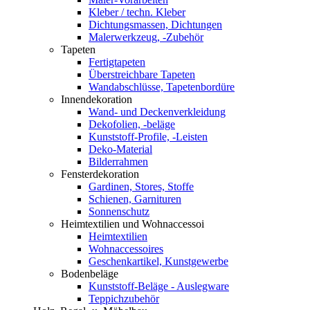
Kleber / techn. Kleber
Dichtungsmassen, Dichtungen
Malerwerkzeug, -Zubehör
Tapeten
Fertigtapeten
Überstreichbare Tapeten
Wandabschlüsse, Tapetenbordüre
Innendekoration
Wand- und Deckenverkleidung
Dekofolien, -beläge
Kunststoff-Profile, -Leisten
Deko-Material
Bilderrahmen
Fensterdekoration
Gardinen, Stores, Stoffe
Schienen, Garnituren
Sonnenschutz
Heimtextilien und Wohnaccessoi
Heimtextilien
Wohnaccessoires
Geschenkartikel, Kunstgewerbe
Bodenbeläge
Kunststoff-Beläge - Auslegware
Teppichzubehör