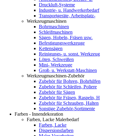
Druckluft-Systeme
Industrie- u. Handwerkerbedarf
Transportgeräte, Arbeitsplatz-
Werkzeugmaschinen
Bohrmaschinen
Schleifmaschinen
Sägen, Hobeln, Fräsen usw.
Befestigungswerkzeuge
Kettensägen
Reinigungs- u. sonst. Werkzeug
Löten, Schweißen
Mini- Werkzeuge
Groß- u. Werkstatt-Maschinen
Werkzeugmaschinen-Zubehör
Zubehör für Bohren, Bohrhilfen
Zubehör für Schleifen, Poliere
Zubehör für Sägen
Zubehör für Fräsen, Raspeln, H
Zubehör für Schrauben, Halten
Sonstige Zubehör-Sortimente
Farben - Innendekoration
Farben, Lacke Malerbedarf
Farben, Lacke
Dispersionsfarben
Maler-Vorarbeiten