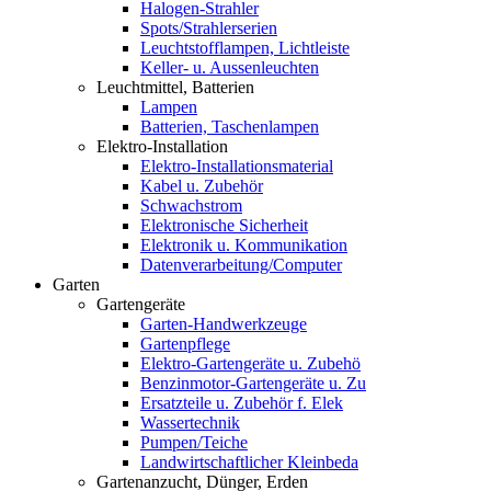
Halogen-Strahler
Spots/Strahlerserien
Leuchtstofflampen, Lichtleiste
Keller- u. Aussenleuchten
Leuchtmittel, Batterien
Lampen
Batterien, Taschenlampen
Elektro-Installation
Elektro-Installationsmaterial
Kabel u. Zubehör
Schwachstrom
Elektronische Sicherheit
Elektronik u. Kommunikation
Datenverarbeitung/Computer
Garten
Gartengeräte
Garten-Handwerkzeuge
Gartenpflege
Elektro-Gartengeräte u. Zubehö
Benzinmotor-Gartengeräte u. Zu
Ersatzteile u. Zubehör f. Elek
Wassertechnik
Pumpen/Teiche
Landwirtschaftlicher Kleinbeda
Gartenanzucht, Dünger, Erden