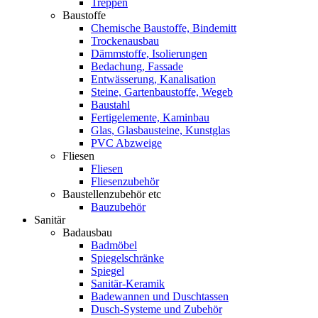
Treppen
Baustoffe
Chemische Baustoffe, Bindemitt
Trockenausbau
Dämmstoffe, Isolierungen
Bedachung, Fassade
Entwässerung, Kanalisation
Steine, Gartenbaustoffe, Wegeb
Baustahl
Fertigelemente, Kaminbau
Glas, Glasbausteine, Kunstglas
PVC Abzweige
Fliesen
Fliesen
Fliesenzubehör
Baustellenzubehör etc
Bauzubehör
Sanitär
Badausbau
Badmöbel
Spiegelschränke
Spiegel
Sanitär-Keramik
Badewannen und Duschtassen
Dusch-Systeme und Zubehör