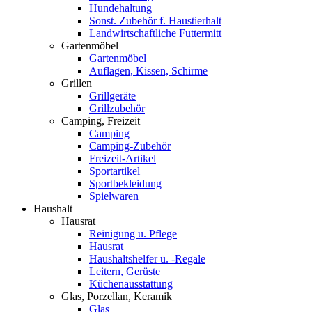
Hundehaltung
Sonst. Zubehör f. Haustierhalt
Landwirtschaftliche Futtermitt
Gartenmöbel
Gartenmöbel
Auflagen, Kissen, Schirme
Grillen
Grillgeräte
Grillzubehör
Camping, Freizeit
Camping
Camping-Zubehör
Freizeit-Artikel
Sportartikel
Sportbekleidung
Spielwaren
Haushalt
Hausrat
Reinigung u. Pflege
Hausrat
Haushaltshelfer u. -Regale
Leitern, Gerüste
Küchenausstattung
Glas, Porzellan, Keramik
Glas