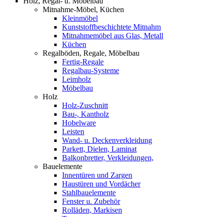
Holz, Regal- u. Möbelbau
Mitnahme-Möbel, Küchen
Kleinmöbel
Kunststoffbeschichtete Mitnahm
Mitnahmemöbel aus Glas, Metall
Küchen
Regalböden, Regale, Möbelbau
Fertig-Regale
Regalbau-Systeme
Leimholz
Möbelbau
Holz
Holz-Zuschnitt
Bau-, Kantholz
Hobelware
Leisten
Wand- u. Deckenverkleidung
Parkett, Dielen, Laminat
Balkonbretter, Verkleidungen,
Bauelemente
Innentüren und Zargen
Haustüren und Vordächer
Stahlbauelemente
Fenster u. Zubehör
Rolläden, Markisen