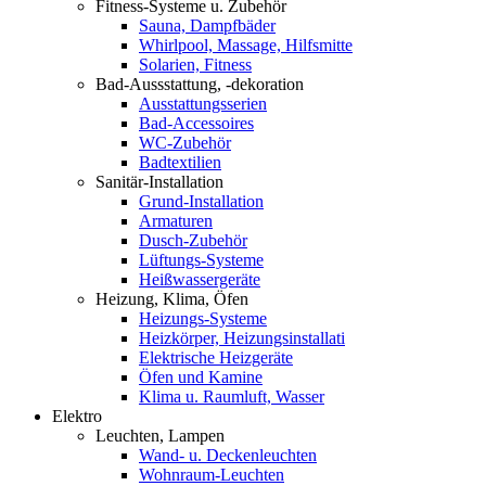
Fitness-Systeme u. Zubehör
Sauna, Dampfbäder
Whirlpool, Massage, Hilfsmitte
Solarien, Fitness
Bad-Aussstattung, -dekoration
Ausstattungsserien
Bad-Accessoires
WC-Zubehör
Badtextilien
Sanitär-Installation
Grund-Installation
Armaturen
Dusch-Zubehör
Lüftungs-Systeme
Heißwassergeräte
Heizung, Klima, Öfen
Heizungs-Systeme
Heizkörper, Heizungsinstallati
Elektrische Heizgeräte
Öfen und Kamine
Klima u. Raumluft, Wasser
Elektro
Leuchten, Lampen
Wand- u. Deckenleuchten
Wohnraum-Leuchten