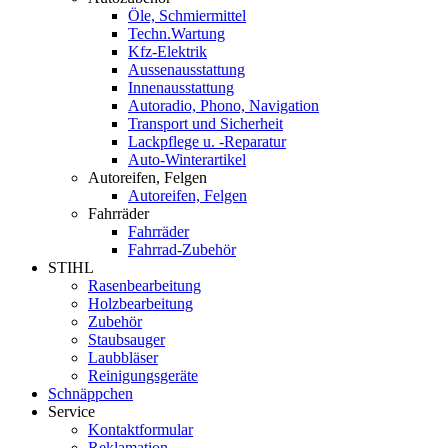
Öle, Schmiermittel
Techn.Wartung
Kfz-Elektrik
Aussenausstattung
Innenausstattung
Autoradio, Phono, Navigation
Transport und Sicherheit
Lackpflege u. -Reparatur
Auto-Winterartikel
Autoreifen, Felgen
Autoreifen, Felgen
Fahrräder
Fahrräder
Fahrrad-Zubehör
STIHL
Rasenbearbeitung
Holzbearbeitung
Zubehör
Staubsauger
Laubbläser
Reinigungsgeräte
Schnäppchen
Service
Kontaktformular
Reklamation