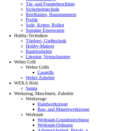
Tür- und Fensterbeschläge
Sicherheitstechnik
Briefkästen, Hausnummern
Profile
Seile, Ketten, Rollen
Sonstige Eisenwaren
Hobby-Techniken
Töpferei, Gießtechnik
Hobby-Malerei
Bastelzubehör
Literatur, Verpackungen
Weber Grill
Weber Grills
Gasgrills
Weber Zubehör
WEKA Holz
Sauna
Werkzeug, Maschinen, Zubehör
Werkzeuge
Handwerkzeuge
Bau- und Maurerwerkzeuge
Werkstatt
Werkstatt-Grundeinrichtung
Werkstatt-Ordnung
Arbeitssicherheit, Berufs- u.