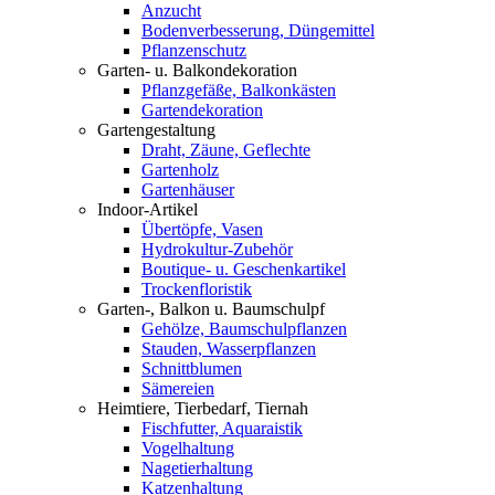
Anzucht
Bodenverbesserung, Düngemittel
Pflanzenschutz
Garten- u. Balkondekoration
Pflanzgefäße, Balkonkästen
Gartendekoration
Gartengestaltung
Draht, Zäune, Geflechte
Gartenholz
Gartenhäuser
Indoor-Artikel
Übertöpfe, Vasen
Hydrokultur-Zubehör
Boutique- u. Geschenkartikel
Trockenfloristik
Garten-, Balkon u. Baumschulpf
Gehölze, Baumschulpflanzen
Stauden, Wasserpflanzen
Schnittblumen
Sämereien
Heimtiere, Tierbedarf, Tiernah
Fischfutter, Aquaraistik
Vogelhaltung
Nagetierhaltung
Katzenhaltung