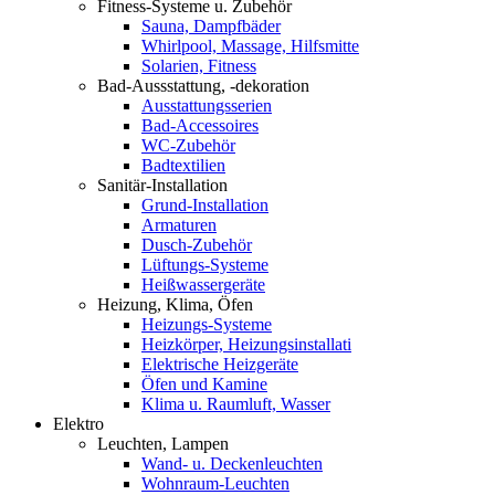
Fitness-Systeme u. Zubehör
Sauna, Dampfbäder
Whirlpool, Massage, Hilfsmitte
Solarien, Fitness
Bad-Aussstattung, -dekoration
Ausstattungsserien
Bad-Accessoires
WC-Zubehör
Badtextilien
Sanitär-Installation
Grund-Installation
Armaturen
Dusch-Zubehör
Lüftungs-Systeme
Heißwassergeräte
Heizung, Klima, Öfen
Heizungs-Systeme
Heizkörper, Heizungsinstallati
Elektrische Heizgeräte
Öfen und Kamine
Klima u. Raumluft, Wasser
Elektro
Leuchten, Lampen
Wand- u. Deckenleuchten
Wohnraum-Leuchten