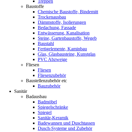
Treppen
Baustoffe
Chemische Baustoffe, Bindemitt
Trockenausbau
Dämmstoffe, Isolierungen
Bedachung, Fassade
Entwässerung, Kanalisation
Steine, Gartenbaustoffe, Wegeb
Baustahl
Fertigelemente, Kaminbau
Glas, Glasbausteine, Kunstglas
PVC Abzweige
Fliesen
Fliesen
Fliesenzubehör
Baustellenzubehör etc
Bauzubehör
Sanitär
Badausbau
Badmöbel
Spiegelschränke
Spiegel
Sanitär-Keramik
Badewannen und Duschtassen
Dusch-Systeme und Zubehör