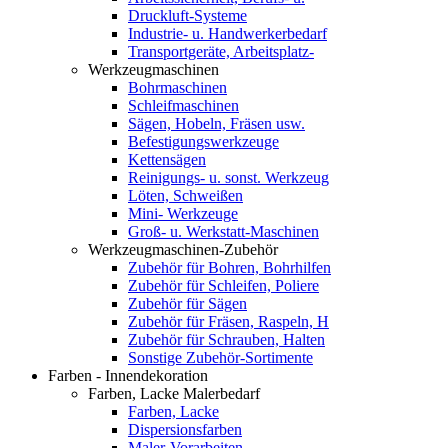
Druckluft-Systeme
Industrie- u. Handwerkerbedarf
Transportgeräte, Arbeitsplatz-
Werkzeugmaschinen
Bohrmaschinen
Schleifmaschinen
Sägen, Hobeln, Fräsen usw.
Befestigungswerkzeuge
Kettensägen
Reinigungs- u. sonst. Werkzeug
Löten, Schweißen
Mini- Werkzeuge
Groß- u. Werkstatt-Maschinen
Werkzeugmaschinen-Zubehör
Zubehör für Bohren, Bohrhilfen
Zubehör für Schleifen, Poliere
Zubehör für Sägen
Zubehör für Fräsen, Raspeln, H
Zubehör für Schrauben, Halten
Sonstige Zubehör-Sortimente
Farben - Innendekoration
Farben, Lacke Malerbedarf
Farben, Lacke
Dispersionsfarben
Maler-Vorarbeiten