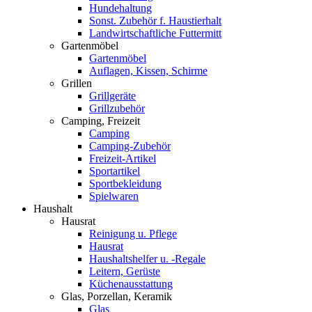
Hundehaltung
Sonst. Zubehör f. Haustierhalt
Landwirtschaftliche Futtermitt
Gartenmöbel
Gartenmöbel
Auflagen, Kissen, Schirme
Grillen
Grillgeräte
Grillzubehör
Camping, Freizeit
Camping
Camping-Zubehör
Freizeit-Artikel
Sportartikel
Sportbekleidung
Spielwaren
Haushalt
Hausrat
Reinigung u. Pflege
Hausrat
Haushaltshelfer u. -Regale
Leitern, Gerüste
Küchenausstattung
Glas, Porzellan, Keramik
Glas