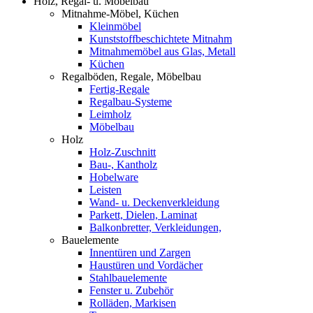
Holz, Regal- u. Möbelbau
Mitnahme-Möbel, Küchen
Kleinmöbel
Kunststoffbeschichtete Mitnahm
Mitnahmemöbel aus Glas, Metall
Küchen
Regalböden, Regale, Möbelbau
Fertig-Regale
Regalbau-Systeme
Leimholz
Möbelbau
Holz
Holz-Zuschnitt
Bau-, Kantholz
Hobelware
Leisten
Wand- u. Deckenverkleidung
Parkett, Dielen, Laminat
Balkonbretter, Verkleidungen,
Bauelemente
Innentüren und Zargen
Haustüren und Vordächer
Stahlbauelemente
Fenster u. Zubehör
Rolläden, Markisen