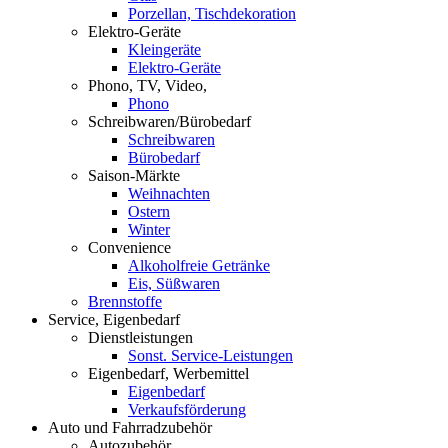
Porzellan, Tischdekoration
Elektro-Geräte
Kleingeräte
Elektro-Geräte
Phono, TV, Video,
Phono
Schreibwaren/Bürobedarf
Schreibwaren
Bürobedarf
Saison-Märkte
Weihnachten
Ostern
Winter
Convenience
Alkoholfreie Getränke
Eis, Süßwaren
Brennstoffe
Service, Eigenbedarf
Dienstleistungen
Sonst. Service-Leistungen
Eigenbedarf, Werbemittel
Eigenbedarf
Verkaufsförderung
Auto und Fahrradzubehör
Autozubehör