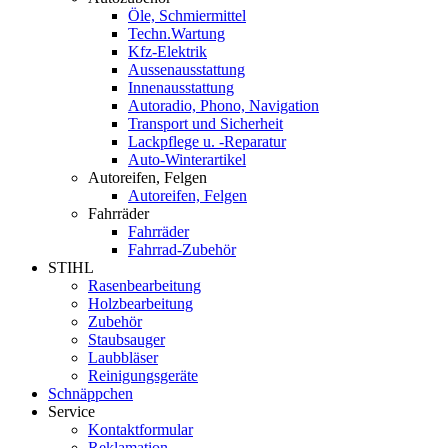
Öle, Schmiermittel
Techn.Wartung
Kfz-Elektrik
Aussenausstattung
Innenausstattung
Autoradio, Phono, Navigation
Transport und Sicherheit
Lackpflege u. -Reparatur
Auto-Winterartikel
Autoreifen, Felgen
Autoreifen, Felgen
Fahrräder
Fahrräder
Fahrrad-Zubehör
STIHL
Rasenbearbeitung
Holzbearbeitung
Zubehör
Staubsauger
Laubbläser
Reinigungsgeräte
Schnäppchen
Service
Kontaktformular
Reklamation