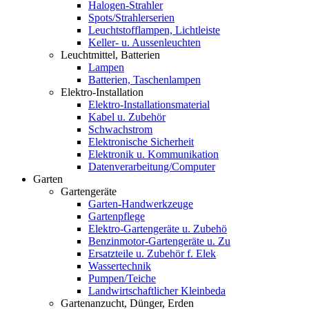
Halogen-Strahler
Spots/Strahlerserien
Leuchtstofflampen, Lichtleiste
Keller- u. Aussenleuchten
Leuchtmittel, Batterien
Lampen
Batterien, Taschenlampen
Elektro-Installation
Elektro-Installationsmaterial
Kabel u. Zubehör
Schwachstrom
Elektronische Sicherheit
Elektronik u. Kommunikation
Datenverarbeitung/Computer
Garten
Gartengeräte
Garten-Handwerkzeuge
Gartenpflege
Elektro-Gartengeräte u. Zubehö
Benzinmotor-Gartengeräte u. Zu
Ersatzteile u. Zubehör f. Elek
Wassertechnik
Pumpen/Teiche
Landwirtschaftlicher Kleinbeda
Gartenanzucht, Dünger, Erden