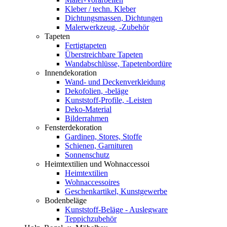
Kleber / techn. Kleber
Dichtungsmassen, Dichtungen
Malerwerkzeug, -Zubehör
Tapeten
Fertigtapeten
Überstreichbare Tapeten
Wandabschlüsse, Tapetenbordüre
Innendekoration
Wand- und Deckenverkleidung
Dekofolien, -beläge
Kunststoff-Profile, -Leisten
Deko-Material
Bilderrahmen
Fensterdekoration
Gardinen, Stores, Stoffe
Schienen, Garnituren
Sonnenschutz
Heimtextilien und Wohnaccessoi
Heimtextilien
Wohnaccessoires
Geschenkartikel, Kunstgewerbe
Bodenbeläge
Kunststoff-Beläge - Auslegware
Teppichzubehör