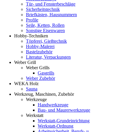
Tür- und Fensterbeschläge
Sicherheitstechnik
Briefkästen, Hausnummern
Profile
Seile, Ketten, Rollen
Sonstige Eisenwaren
Hobby-Techniken
Töpferei, Gießtechnik
Hobby-Malerei
Bastelzubehör
Literatur, Verpackungen
Weber Grill
Weber Grills
Gasgrills
Weber Zubehör
WEKA Holz
Sauna
Werkzeug, Maschinen, Zubehör
Werkzeuge
Handwerkzeuge
Bau- und Maurerwerkzeuge
Werkstatt
Werkstatt-Grundeinrichtung
Werkstatt-Ordnung
Arbeitssicherheit, Berufs- u.