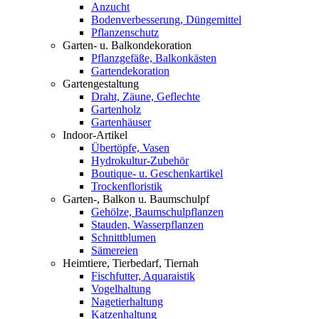
Anzucht
Bodenverbesserung, Düngemittel
Pflanzenschutz
Garten- u. Balkondekoration
Pflanzgefäße, Balkonkästen
Gartendekoration
Gartengestaltung
Draht, Zäune, Geflechte
Gartenholz
Gartenhäuser
Indoor-Artikel
Übertöpfe, Vasen
Hydrokultur-Zubehör
Boutique- u. Geschenkartikel
Trockenfloristik
Garten-, Balkon u. Baumschulpf
Gehölze, Baumschulpflanzen
Stauden, Wasserpflanzen
Schnittblumen
Sämereien
Heimtiere, Tierbedarf, Tiernah
Fischfutter, Aquaraistik
Vogelhaltung
Nagetierhaltung
Katzenhaltung