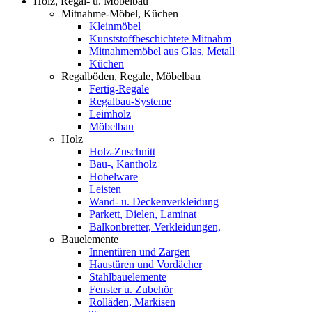
Holz, Regal- u. Möbelbau
Mitnahme-Möbel, Küchen
Kleinmöbel
Kunststoffbeschichtete Mitnahm
Mitnahmemöbel aus Glas, Metall
Küchen
Regalböden, Regale, Möbelbau
Fertig-Regale
Regalbau-Systeme
Leimholz
Möbelbau
Holz
Holz-Zuschnitt
Bau-, Kantholz
Hobelware
Leisten
Wand- u. Deckenverkleidung
Parkett, Dielen, Laminat
Balkonbretter, Verkleidungen,
Bauelemente
Innentüren und Zargen
Haustüren und Vordächer
Stahlbauelemente
Fenster u. Zubehör
Rolläden, Markisen