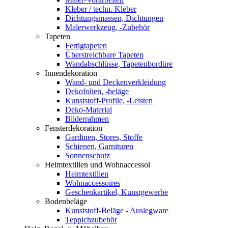
Kleber / techn. Kleber
Dichtungsmassen, Dichtungen
Malerwerkzeug, -Zubehör
Tapeten
Fertigtapeten
Überstreichbare Tapeten
Wandabschlüsse, Tapetenbordüre
Innendekoration
Wand- und Deckenverkleidung
Dekofolien, -beläge
Kunststoff-Profile, -Leisten
Deko-Material
Bilderrahmen
Fensterdekoration
Gardinen, Stores, Stoffe
Schienen, Garnituren
Sonnenschutz
Heimtextilien und Wohnaccessoi
Heimtextilien
Wohnaccessoires
Geschenkartikel, Kunstgewerbe
Bodenbeläge
Kunststoff-Beläge - Auslegware
Teppichzubehör