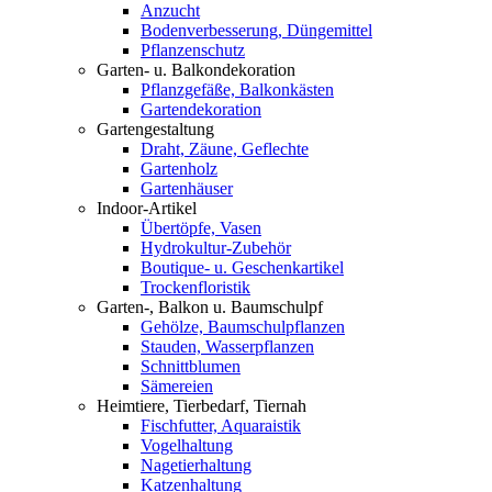
Anzucht
Bodenverbesserung, Düngemittel
Pflanzenschutz
Garten- u. Balkondekoration
Pflanzgefäße, Balkonkästen
Gartendekoration
Gartengestaltung
Draht, Zäune, Geflechte
Gartenholz
Gartenhäuser
Indoor-Artikel
Übertöpfe, Vasen
Hydrokultur-Zubehör
Boutique- u. Geschenkartikel
Trockenfloristik
Garten-, Balkon u. Baumschulpf
Gehölze, Baumschulpflanzen
Stauden, Wasserpflanzen
Schnittblumen
Sämereien
Heimtiere, Tierbedarf, Tiernah
Fischfutter, Aquaraistik
Vogelhaltung
Nagetierhaltung
Katzenhaltung