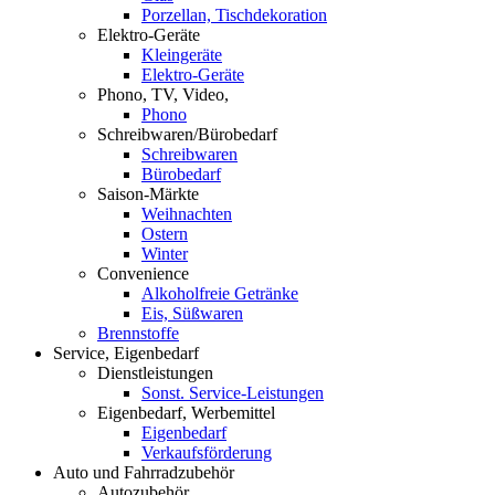
Porzellan, Tischdekoration
Elektro-Geräte
Kleingeräte
Elektro-Geräte
Phono, TV, Video,
Phono
Schreibwaren/Bürobedarf
Schreibwaren
Bürobedarf
Saison-Märkte
Weihnachten
Ostern
Winter
Convenience
Alkoholfreie Getränke
Eis, Süßwaren
Brennstoffe
Service, Eigenbedarf
Dienstleistungen
Sonst. Service-Leistungen
Eigenbedarf, Werbemittel
Eigenbedarf
Verkaufsförderung
Auto und Fahrradzubehör
Autozubehör