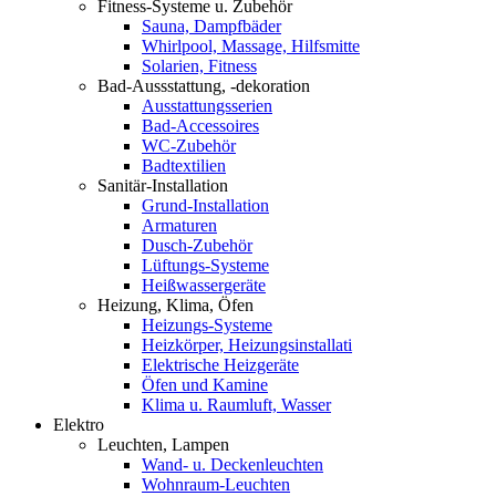
Fitness-Systeme u. Zubehör
Sauna, Dampfbäder
Whirlpool, Massage, Hilfsmitte
Solarien, Fitness
Bad-Aussstattung, -dekoration
Ausstattungsserien
Bad-Accessoires
WC-Zubehör
Badtextilien
Sanitär-Installation
Grund-Installation
Armaturen
Dusch-Zubehör
Lüftungs-Systeme
Heißwassergeräte
Heizung, Klima, Öfen
Heizungs-Systeme
Heizkörper, Heizungsinstallati
Elektrische Heizgeräte
Öfen und Kamine
Klima u. Raumluft, Wasser
Elektro
Leuchten, Lampen
Wand- u. Deckenleuchten
Wohnraum-Leuchten