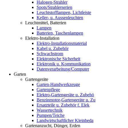
Halogen-Strahler
Spots/Strahlerserien
Leuchtstofflampen, Lichtleiste
Keller- u. Aussenleuchten
Leuchtmittel, Batterien
Lampen
Batterien, Taschenlampen
Elektro-Installation
Elektro-Installationsmaterial
Kabel u. Zubehör
Schwachstrom
Elektronische Sicherheit
Elektronik u. Kommunikation
Datenverarbeitung/Computer
Garten
Gartengeräte
Garten-Handwerkzeuge
Gartenpflege
Elektro-Gartengeräte u. Zubehö
Benzinmotor-Gartengeräte u. Zu
Ersatzteile u. Zubehör f. Elek
Wassertechnik
Pumpen/Teiche
Landwirtschaftlicher Kleinbeda
Gartenanzucht, Dünger, Erden