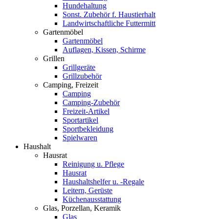
Hundehaltung
Sonst. Zubehör f. Haustierhalt
Landwirtschaftliche Futtermitt
Gartenmöbel
Gartenmöbel
Auflagen, Kissen, Schirme
Grillen
Grillgeräte
Grillzubehör
Camping, Freizeit
Camping
Camping-Zubehör
Freizeit-Artikel
Sportartikel
Sportbekleidung
Spielwaren
Haushalt
Hausrat
Reinigung u. Pflege
Hausrat
Haushaltshelfer u. -Regale
Leitern, Gerüste
Küchenausstattung
Glas, Porzellan, Keramik
Glas