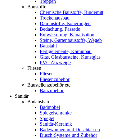
Treppen
Baustoffe
Chemische Baustoffe, Bindemitt
Trockenausbau
Dämmstoffe, Isolierungen
Bedachung, Fassade
Entwässerung, Kanalisation
Steine, Gartenbaustoffe, Wegeb
Baustahl
Fertigelemente, Kaminbau
Glas, Glasbausteine, Kunstglas
PVC Abzweige
Fliesen
Fliesen
Fliesenzubehör
Baustellenzubehör etc
Bauzubehör
Sanitär
Badausbau
Badmöbel
Spiegelschränke
Spiegel
Sanitär-Keramik
Badewannen und Duschtassen
Dusch-Systeme und Zubehör