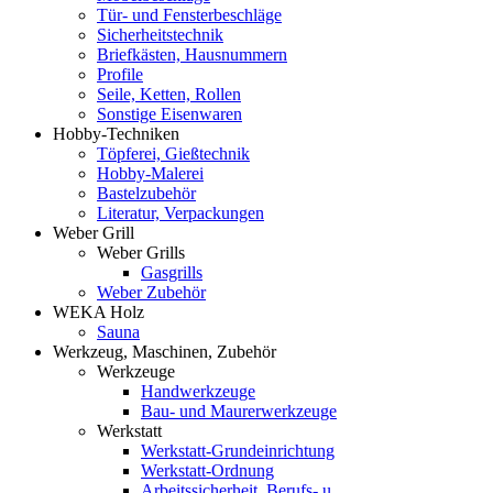
Tür- und Fensterbeschläge
Sicherheitstechnik
Briefkästen, Hausnummern
Profile
Seile, Ketten, Rollen
Sonstige Eisenwaren
Hobby-Techniken
Töpferei, Gießtechnik
Hobby-Malerei
Bastelzubehör
Literatur, Verpackungen
Weber Grill
Weber Grills
Gasgrills
Weber Zubehör
WEKA Holz
Sauna
Werkzeug, Maschinen, Zubehör
Werkzeuge
Handwerkzeuge
Bau- und Maurerwerkzeuge
Werkstatt
Werkstatt-Grundeinrichtung
Werkstatt-Ordnung
Arbeitssicherheit, Berufs- u.