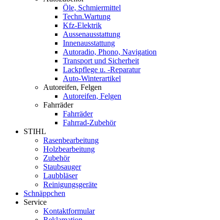
Öle, Schmiermittel
Techn.Wartung
Kfz-Elektrik
Aussenausstattung
Innenausstattung
Autoradio, Phono, Navigation
Transport und Sicherheit
Lackpflege u. -Reparatur
Auto-Winterartikel
Autoreifen, Felgen
Autoreifen, Felgen
Fahrräder
Fahrräder
Fahrrad-Zubehör
STIHL
Rasenbearbeitung
Holzbearbeitung
Zubehör
Staubsauger
Laubbläser
Reinigungsgeräte
Schnäppchen
Service
Kontaktformular
Reklamation