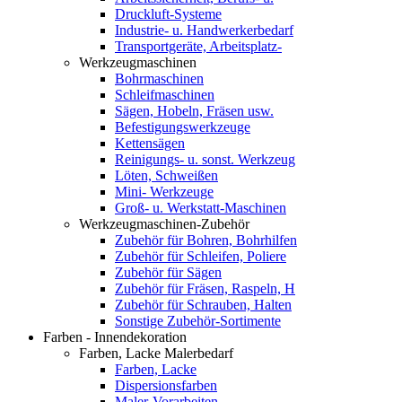
Druckluft-Systeme
Industrie- u. Handwerkerbedarf
Transportgeräte, Arbeitsplatz-
Werkzeugmaschinen
Bohrmaschinen
Schleifmaschinen
Sägen, Hobeln, Fräsen usw.
Befestigungswerkzeuge
Kettensägen
Reinigungs- u. sonst. Werkzeug
Löten, Schweißen
Mini- Werkzeuge
Groß- u. Werkstatt-Maschinen
Werkzeugmaschinen-Zubehör
Zubehör für Bohren, Bohrhilfen
Zubehör für Schleifen, Poliere
Zubehör für Sägen
Zubehör für Fräsen, Raspeln, H
Zubehör für Schrauben, Halten
Sonstige Zubehör-Sortimente
Farben - Innendekoration
Farben, Lacke Malerbedarf
Farben, Lacke
Dispersionsfarben
Maler-Vorarbeiten