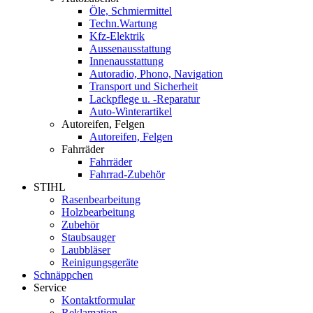
Öle, Schmiermittel
Techn.Wartung
Kfz-Elektrik
Aussenausstattung
Innenausstattung
Autoradio, Phono, Navigation
Transport und Sicherheit
Lackpflege u. -Reparatur
Auto-Winterartikel
Autoreifen, Felgen
Autoreifen, Felgen
Fahrräder
Fahrräder
Fahrrad-Zubehör
STIHL
Rasenbearbeitung
Holzbearbeitung
Zubehör
Staubsauger
Laubbläser
Reinigungsgeräte
Schnäppchen
Service
Kontaktformular
Reklamation