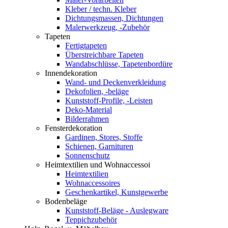
Kleber / techn. Kleber
Dichtungsmassen, Dichtungen
Malerwerkzeug, -Zubehör
Tapeten
Fertigtapeten
Überstreichbare Tapeten
Wandabschlüsse, Tapetenbordüre
Innendekoration
Wand- und Deckenverkleidung
Dekofolien, -beläge
Kunststoff-Profile, -Leisten
Deko-Material
Bilderrahmen
Fensterdekoration
Gardinen, Stores, Stoffe
Schienen, Garnituren
Sonnenschutz
Heimtextilien und Wohnaccessoi
Heimtextilien
Wohnaccessoires
Geschenkartikel, Kunstgewerbe
Bodenbeläge
Kunststoff-Beläge - Auslegware
Teppichzubehör