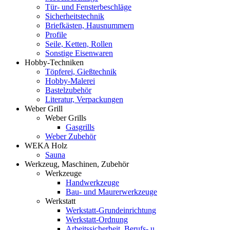
Tür- und Fensterbeschläge
Sicherheitstechnik
Briefkästen, Hausnummern
Profile
Seile, Ketten, Rollen
Sonstige Eisenwaren
Hobby-Techniken
Töpferei, Gießtechnik
Hobby-Malerei
Bastelzubehör
Literatur, Verpackungen
Weber Grill
Weber Grills
Gasgrills
Weber Zubehör
WEKA Holz
Sauna
Werkzeug, Maschinen, Zubehör
Werkzeuge
Handwerkzeuge
Bau- und Maurerwerkzeuge
Werkstatt
Werkstatt-Grundeinrichtung
Werkstatt-Ordnung
Arbeitssicherheit, Berufs- u.