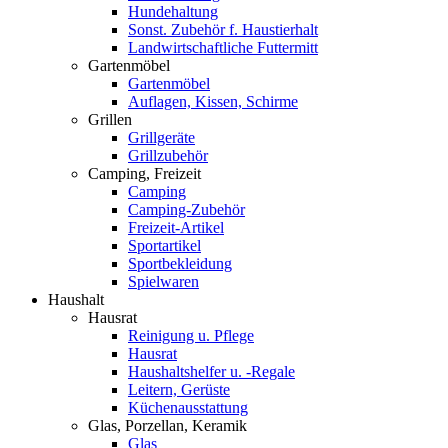
Hundehaltung
Sonst. Zubehör f. Haustierhalt
Landwirtschaftliche Futtermitt
Gartenmöbel
Gartenmöbel
Auflagen, Kissen, Schirme
Grillen
Grillgeräte
Grillzubehör
Camping, Freizeit
Camping
Camping-Zubehör
Freizeit-Artikel
Sportartikel
Sportbekleidung
Spielwaren
Haushalt
Hausrat
Reinigung u. Pflege
Hausrat
Haushaltshelfer u. -Regale
Leitern, Gerüste
Küchenausstattung
Glas, Porzellan, Keramik
Glas