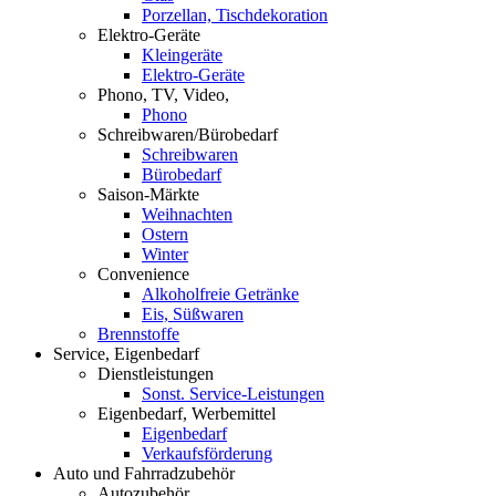
Porzellan, Tischdekoration
Elektro-Geräte
Kleingeräte
Elektro-Geräte
Phono, TV, Video,
Phono
Schreibwaren/Bürobedarf
Schreibwaren
Bürobedarf
Saison-Märkte
Weihnachten
Ostern
Winter
Convenience
Alkoholfreie Getränke
Eis, Süßwaren
Brennstoffe
Service, Eigenbedarf
Dienstleistungen
Sonst. Service-Leistungen
Eigenbedarf, Werbemittel
Eigenbedarf
Verkaufsförderung
Auto und Fahrradzubehör
Autozubehör