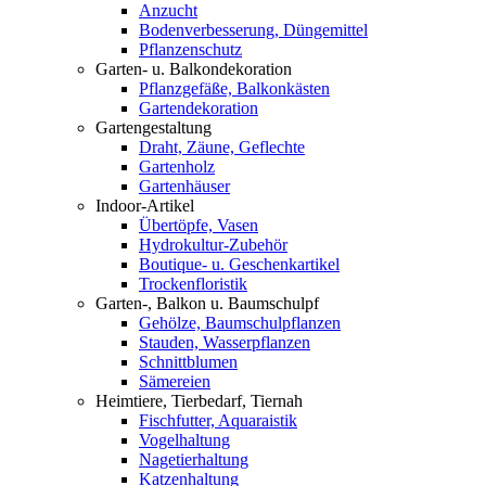
Anzucht
Bodenverbesserung, Düngemittel
Pflanzenschutz
Garten- u. Balkondekoration
Pflanzgefäße, Balkonkästen
Gartendekoration
Gartengestaltung
Draht, Zäune, Geflechte
Gartenholz
Gartenhäuser
Indoor-Artikel
Übertöpfe, Vasen
Hydrokultur-Zubehör
Boutique- u. Geschenkartikel
Trockenfloristik
Garten-, Balkon u. Baumschulpf
Gehölze, Baumschulpflanzen
Stauden, Wasserpflanzen
Schnittblumen
Sämereien
Heimtiere, Tierbedarf, Tiernah
Fischfutter, Aquaraistik
Vogelhaltung
Nagetierhaltung
Katzenhaltung