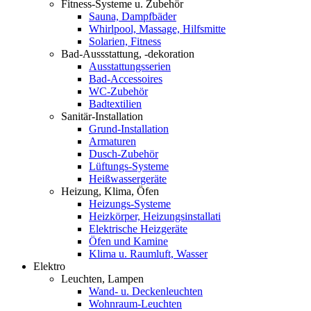
Fitness-Systeme u. Zubehör
Sauna, Dampfbäder
Whirlpool, Massage, Hilfsmitte
Solarien, Fitness
Bad-Aussstattung, -dekoration
Ausstattungsserien
Bad-Accessoires
WC-Zubehör
Badtextilien
Sanitär-Installation
Grund-Installation
Armaturen
Dusch-Zubehör
Lüftungs-Systeme
Heißwassergeräte
Heizung, Klima, Öfen
Heizungs-Systeme
Heizkörper, Heizungsinstallati
Elektrische Heizgeräte
Öfen und Kamine
Klima u. Raumluft, Wasser
Elektro
Leuchten, Lampen
Wand- u. Deckenleuchten
Wohnraum-Leuchten