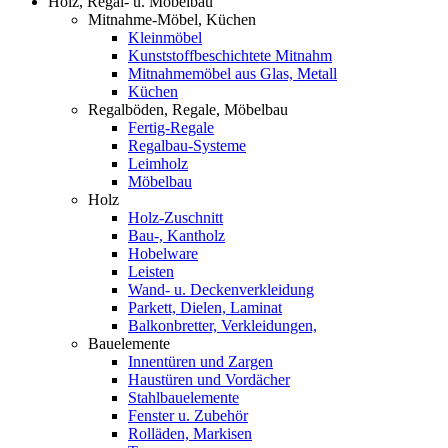
Holz, Regal- u. Möbelbau
Mitnahme-Möbel, Küchen
Kleinmöbel
Kunststoffbeschichtete Mitnahm
Mitnahmemöbel aus Glas, Metall
Küchen
Regalböden, Regale, Möbelbau
Fertig-Regale
Regalbau-Systeme
Leimholz
Möbelbau
Holz
Holz-Zuschnitt
Bau-, Kantholz
Hobelware
Leisten
Wand- u. Deckenverkleidung
Parkett, Dielen, Laminat
Balkonbretter, Verkleidungen,
Bauelemente
Innentüren und Zargen
Haustüren und Vordächer
Stahlbauelemente
Fenster u. Zubehör
Rolläden, Markisen