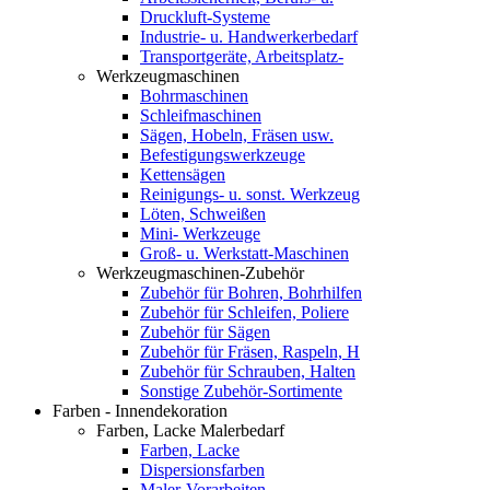
Druckluft-Systeme
Industrie- u. Handwerkerbedarf
Transportgeräte, Arbeitsplatz-
Werkzeugmaschinen
Bohrmaschinen
Schleifmaschinen
Sägen, Hobeln, Fräsen usw.
Befestigungswerkzeuge
Kettensägen
Reinigungs- u. sonst. Werkzeug
Löten, Schweißen
Mini- Werkzeuge
Groß- u. Werkstatt-Maschinen
Werkzeugmaschinen-Zubehör
Zubehör für Bohren, Bohrhilfen
Zubehör für Schleifen, Poliere
Zubehör für Sägen
Zubehör für Fräsen, Raspeln, H
Zubehör für Schrauben, Halten
Sonstige Zubehör-Sortimente
Farben - Innendekoration
Farben, Lacke Malerbedarf
Farben, Lacke
Dispersionsfarben
Maler-Vorarbeiten