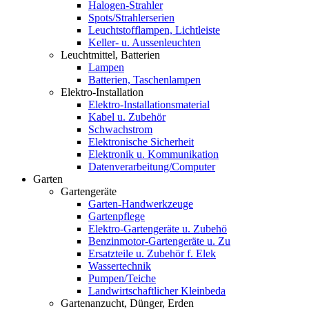
Halogen-Strahler
Spots/Strahlerserien
Leuchtstofflampen, Lichtleiste
Keller- u. Aussenleuchten
Leuchtmittel, Batterien
Lampen
Batterien, Taschenlampen
Elektro-Installation
Elektro-Installationsmaterial
Kabel u. Zubehör
Schwachstrom
Elektronische Sicherheit
Elektronik u. Kommunikation
Datenverarbeitung/Computer
Garten
Gartengeräte
Garten-Handwerkzeuge
Gartenpflege
Elektro-Gartengeräte u. Zubehö
Benzinmotor-Gartengeräte u. Zu
Ersatzteile u. Zubehör f. Elek
Wassertechnik
Pumpen/Teiche
Landwirtschaftlicher Kleinbeda
Gartenanzucht, Dünger, Erden