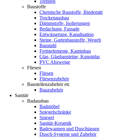
Treppen
Baustoffe
Chemische Baustoffe, Bindemitt
Trockenausbau
Dämmstoffe, Isolierungen
Bedachung, Fassade
Entwässerung, Kanalisation
Steine, Gartenbaustoffe, Wegeb
Baustahl
Fertigelemente, Kaminbau
Glas, Glasbausteine, Kunstglas
PVC Abzweige
Fliesen
Fliesen
Fliesenzubehör
Baustellenzubehör etc
Bauzubehör
Sanitär
Badausbau
Badmöbel
Spiegelschränke
Spiegel
Sanitär-Keramik
Badewannen und Duschtassen
Dusch-Systeme und Zubehör