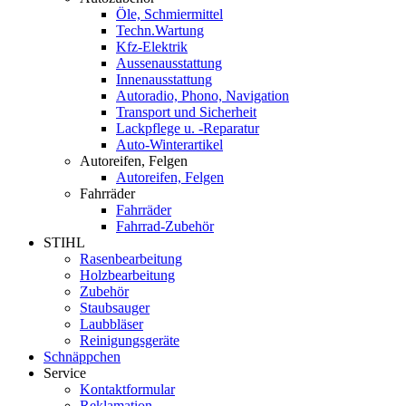
Öle, Schmiermittel
Techn.Wartung
Kfz-Elektrik
Aussenausstattung
Innenausstattung
Autoradio, Phono, Navigation
Transport und Sicherheit
Lackpflege u. -Reparatur
Auto-Winterartikel
Autoreifen, Felgen
Autoreifen, Felgen
Fahrräder
Fahrräder
Fahrrad-Zubehör
STIHL
Rasenbearbeitung
Holzbearbeitung
Zubehör
Staubsauger
Laubbläser
Reinigungsgeräte
Schnäppchen
Service
Kontaktformular
Reklamation