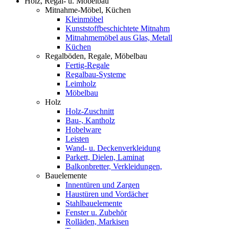
Holz, Regal- u. Möbelbau
Mitnahme-Möbel, Küchen
Kleinmöbel
Kunststoffbeschichtete Mitnahm
Mitnahmemöbel aus Glas, Metall
Küchen
Regalböden, Regale, Möbelbau
Fertig-Regale
Regalbau-Systeme
Leimholz
Möbelbau
Holz
Holz-Zuschnitt
Bau-, Kantholz
Hobelware
Leisten
Wand- u. Deckenverkleidung
Parkett, Dielen, Laminat
Balkonbretter, Verkleidungen,
Bauelemente
Innentüren und Zargen
Haustüren und Vordächer
Stahlbauelemente
Fenster u. Zubehör
Rolläden, Markisen