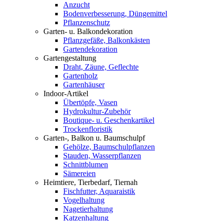
Anzucht
Bodenverbesserung, Düngemittel
Pflanzenschutz
Garten- u. Balkondekoration
Pflanzgefäße, Balkonkästen
Gartendekoration
Gartengestaltung
Draht, Zäune, Geflechte
Gartenholz
Gartenhäuser
Indoor-Artikel
Übertöpfe, Vasen
Hydrokultur-Zubehör
Boutique- u. Geschenkartikel
Trockenfloristik
Garten-, Balkon u. Baumschulpf
Gehölze, Baumschulpflanzen
Stauden, Wasserpflanzen
Schnittblumen
Sämereien
Heimtiere, Tierbedarf, Tiernah
Fischfutter, Aquaraistik
Vogelhaltung
Nagetierhaltung
Katzenhaltung