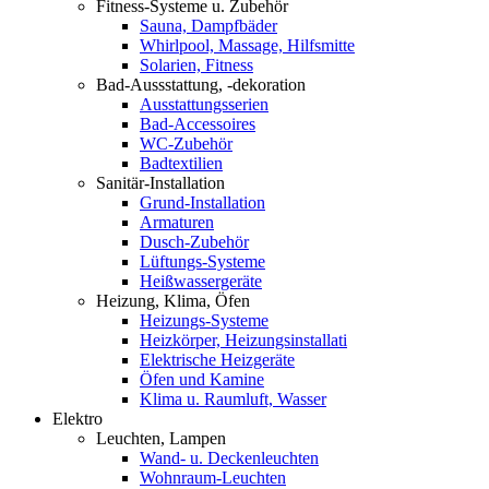
Fitness-Systeme u. Zubehör
Sauna, Dampfbäder
Whirlpool, Massage, Hilfsmitte
Solarien, Fitness
Bad-Aussstattung, -dekoration
Ausstattungsserien
Bad-Accessoires
WC-Zubehör
Badtextilien
Sanitär-Installation
Grund-Installation
Armaturen
Dusch-Zubehör
Lüftungs-Systeme
Heißwassergeräte
Heizung, Klima, Öfen
Heizungs-Systeme
Heizkörper, Heizungsinstallati
Elektrische Heizgeräte
Öfen und Kamine
Klima u. Raumluft, Wasser
Elektro
Leuchten, Lampen
Wand- u. Deckenleuchten
Wohnraum-Leuchten