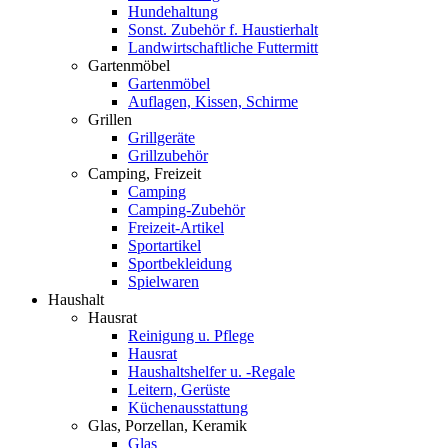
Hundehaltung
Sonst. Zubehör f. Haustierhalt
Landwirtschaftliche Futtermitt
Gartenmöbel
Gartenmöbel
Auflagen, Kissen, Schirme
Grillen
Grillgeräte
Grillzubehör
Camping, Freizeit
Camping
Camping-Zubehör
Freizeit-Artikel
Sportartikel
Sportbekleidung
Spielwaren
Haushalt
Hausrat
Reinigung u. Pflege
Hausrat
Haushaltshelfer u. -Regale
Leitern, Gerüste
Küchenausstattung
Glas, Porzellan, Keramik
Glas