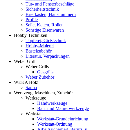
Tür- und Fensterbeschläge
Sicherheitstechnik
Briefkästen, Hausnummern
Profile
Seile, Ketten, Rollen
Sonstige Eisenwaren
Hobby-Techniken
Töpferei, Gießtechnik
Hobby-Malerei
Bastelzubehör
Literatur, Verpackungen
Weber Grill
Weber Grills
Gasgrills
Weber Zubehör
WEKA Holz
Sauna
Werkzeug, Maschinen, Zubehör
Werkzeuge
Handwerkzeuge
Bau- und Maurerwerkzeuge
Werkstatt
Werkstatt-Grundeinrichtung
Werkstatt-Ordnung
Arbeitssicherheit, Berufs- u.