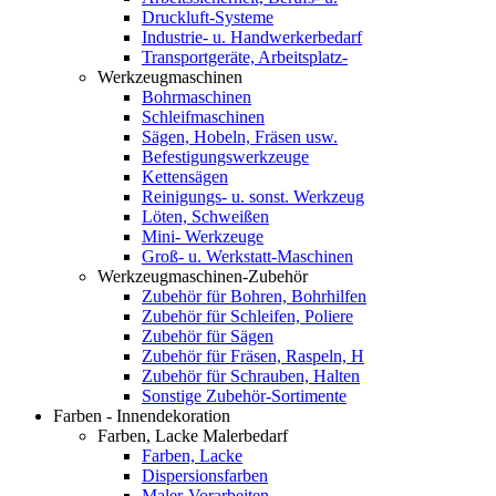
Druckluft-Systeme
Industrie- u. Handwerkerbedarf
Transportgeräte, Arbeitsplatz-
Werkzeugmaschinen
Bohrmaschinen
Schleifmaschinen
Sägen, Hobeln, Fräsen usw.
Befestigungswerkzeuge
Kettensägen
Reinigungs- u. sonst. Werkzeug
Löten, Schweißen
Mini- Werkzeuge
Groß- u. Werkstatt-Maschinen
Werkzeugmaschinen-Zubehör
Zubehör für Bohren, Bohrhilfen
Zubehör für Schleifen, Poliere
Zubehör für Sägen
Zubehör für Fräsen, Raspeln, H
Zubehör für Schrauben, Halten
Sonstige Zubehör-Sortimente
Farben - Innendekoration
Farben, Lacke Malerbedarf
Farben, Lacke
Dispersionsfarben
Maler-Vorarbeiten