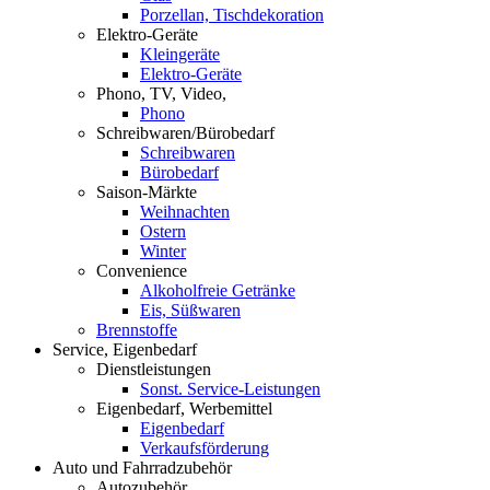
Porzellan, Tischdekoration
Elektro-Geräte
Kleingeräte
Elektro-Geräte
Phono, TV, Video,
Phono
Schreibwaren/Bürobedarf
Schreibwaren
Bürobedarf
Saison-Märkte
Weihnachten
Ostern
Winter
Convenience
Alkoholfreie Getränke
Eis, Süßwaren
Brennstoffe
Service, Eigenbedarf
Dienstleistungen
Sonst. Service-Leistungen
Eigenbedarf, Werbemittel
Eigenbedarf
Verkaufsförderung
Auto und Fahrradzubehör
Autozubehör