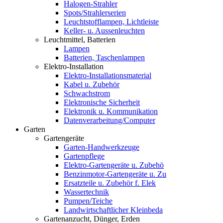
Halogen-Strahler
Spots/Strahlerserien
Leuchtstofflampen, Lichtleiste
Keller- u. Aussenleuchten
Leuchtmittel, Batterien
Lampen
Batterien, Taschenlampen
Elektro-Installation
Elektro-Installationsmaterial
Kabel u. Zubehör
Schwachstrom
Elektronische Sicherheit
Elektronik u. Kommunikation
Datenverarbeitung/Computer
Garten
Gartengeräte
Garten-Handwerkzeuge
Gartenpflege
Elektro-Gartengeräte u. Zubehö
Benzinmotor-Gartengeräte u. Zu
Ersatzteile u. Zubehör f. Elek
Wassertechnik
Pumpen/Teiche
Landwirtschaftlicher Kleinbeda
Gartenanzucht, Dünger, Erden