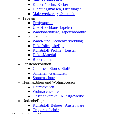
Kleber / techn. Kleber
Dichtungsmassen, Dichtungen
Malerwerkzeug, -Zubehör
Tapeten
Fertigtapeten
Überstreichbare Tapeten
Wandabschlüsse, Tapetenbordüre
Innendekoration
Wand- und Deckenverkleidung
Dekofolien, -beläge
Kunststoff-Profile, -Leisten
Deko-Material
Bilderrahmen
Fensterdekoration
Gardinen, Stores, Stoffe
Schienen, Garnituren
Sonnenschutz
Heimtextilien und Wohnaccessoi
Heimtextilien
Wohnaccessoires
Geschenkartikel, Kunstgewerbe
Bodenbeläge
Kunststoff-Beläge - Auslegware
Teppichzubehör