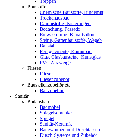
Treppen
Baustoffe
Chemische Baustoffe, Bindemitt
Trockenausbau
Dämmstoffe, Isolierungen
Bedachung, Fassade
Entwässerung, Kanalisation
Steine, Gartenbaustoffe, Wegeb
Baustahl
Fertigelemente, Kaminbau
Glas, Glasbausteine, Kunstglas
PVC Abzweige
Fliesen
Fliesen
Fliesenzubehör
Baustellenzubehör etc
Bauzubehör
Sanitär
Badausbau
Badmöbel
Spiegelschränke
Spiegel
Sanitär-Keramik
Badewannen und Duschtassen
Dusch-Systeme und Zubehör