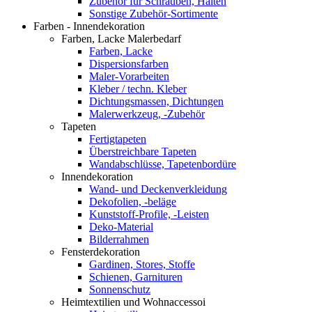
Zubehör für Schrauben, Halten
Sonstige Zubehör-Sortimente
Farben - Innendekoration
Farben, Lacke Malerbedarf
Farben, Lacke
Dispersionsfarben
Maler-Vorarbeiten
Kleber / techn. Kleber
Dichtungsmassen, Dichtungen
Malerwerkzeug, -Zubehör
Tapeten
Fertigtapeten
Überstreichbare Tapeten
Wandabschlüsse, Tapetenbordüre
Innendekoration
Wand- und Deckenverkleidung
Dekofolien, -beläge
Kunststoff-Profile, -Leisten
Deko-Material
Bilderrahmen
Fensterdekoration
Gardinen, Stores, Stoffe
Schienen, Garnituren
Sonnenschutz
Heimtextilien und Wohnaccessoi