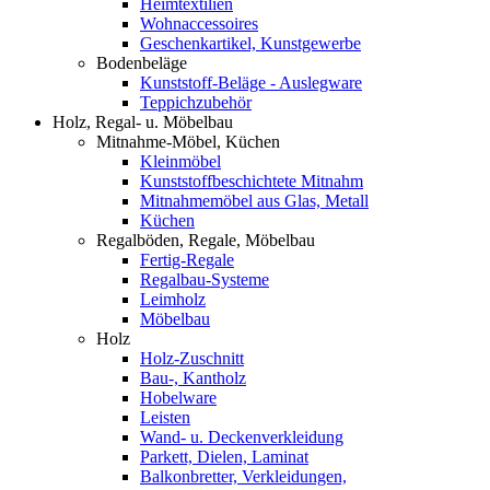
Heimtextilien
Wohnaccessoires
Geschenkartikel, Kunstgewerbe
Bodenbeläge
Kunststoff-Beläge - Auslegware
Teppichzubehör
Holz, Regal- u. Möbelbau
Mitnahme-Möbel, Küchen
Kleinmöbel
Kunststoffbeschichtete Mitnahm
Mitnahmemöbel aus Glas, Metall
Küchen
Regalböden, Regale, Möbelbau
Fertig-Regale
Regalbau-Systeme
Leimholz
Möbelbau
Holz
Holz-Zuschnitt
Bau-, Kantholz
Hobelware
Leisten
Wand- u. Deckenverkleidung
Parkett, Dielen, Laminat
Balkonbretter, Verkleidungen,