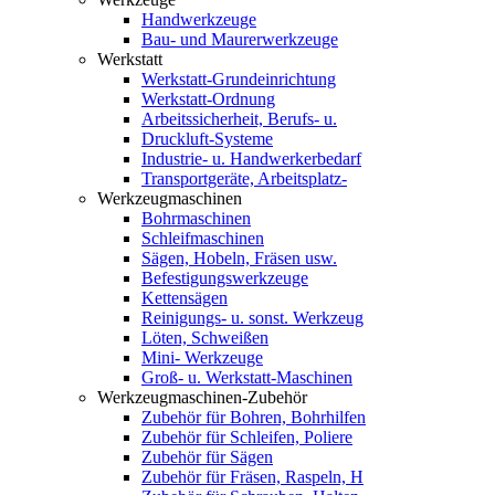
Handwerkzeuge
Bau- und Maurerwerkzeuge
Werkstatt
Werkstatt-Grundeinrichtung
Werkstatt-Ordnung
Arbeitssicherheit, Berufs- u.
Druckluft-Systeme
Industrie- u. Handwerkerbedarf
Transportgeräte, Arbeitsplatz-
Werkzeugmaschinen
Bohrmaschinen
Schleifmaschinen
Sägen, Hobeln, Fräsen usw.
Befestigungswerkzeuge
Kettensägen
Reinigungs- u. sonst. Werkzeug
Löten, Schweißen
Mini- Werkzeuge
Groß- u. Werkstatt-Maschinen
Werkzeugmaschinen-Zubehör
Zubehör für Bohren, Bohrhilfen
Zubehör für Schleifen, Poliere
Zubehör für Sägen
Zubehör für Fräsen, Raspeln, H