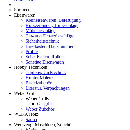
Sortiment
Eisenwaren
Kleineisenwaren, Befestigung
Holzverbinder, Torbeschläge
Möbelbeschläge
Tür- und Fensterbeschläge
Sicherheitstechnik
Briefkästen, Hausnummern
Profile
Seile, Ketten, Rollen
Sonstige Eisenwaren
Hobby-Techniken
Töpferei, Gießtechnik
Hobby-Malerei
Bastelzubehör
Literatur, Verpackungen
Weber Grill
Weber Grills
Gasgrills
Weber Zubehör
WEKA Holz
Sauna
Werkzeug, Maschinen, Zubehör
Werkzeuge