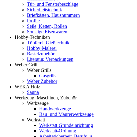
Tür- und Fensterbeschläge
Sicherheitstechnik
Briefkästen, Hausnummern
Profile
Seile, Ketten, Rollen
Sonstige Eisenwaren
Hobby-Techniken
Töpferei, Gießtechnik
Hobby-Malerei
Bastelzubehör
Literatur, Verpackungen
Weber Grill
Weber Grills
Gasgrills
Weber Zubehör
WEKA Holz
Sauna
Werkzeug, Maschinen, Zubehör
Werkzeuge
Handwerkzeuge
Bau- und Maurerwerkzeuge
Werkstatt
Werkstatt-Grundeinrichtung
Werkstatt-Ordnung
Arbeitssicherheit, Berufs- u.