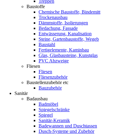
Treppen
Baustoffe
Chemische Baustoffe, Bindemitt
Trockenausbau
Dämmstoffe, Isolierungen
Bedachung, Fassade
Entwässerung, Kanalisation
Steine, Gartenbaustoffe, Wegeb
Baustahl
Fertigelemente, Kaminbau
Glas, Glasbausteine, Kunstglas
PVC Abzweige
Fliesen
Fliesen
Fliesenzubehör
Baustellenzubehör etc
Bauzubehör
Sanitär
Badausbau
Badmöbel
Spiegelschränke
Spiegel
Sanitär-Keramik
Badewannen und Duschtassen
Dusch-Systeme und Zubehör