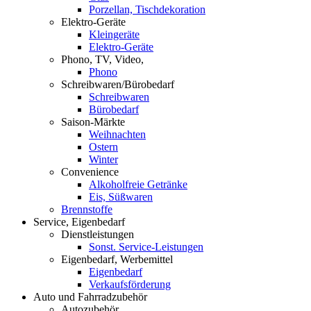
Porzellan, Tischdekoration
Elektro-Geräte
Kleingeräte
Elektro-Geräte
Phono, TV, Video,
Phono
Schreibwaren/Bürobedarf
Schreibwaren
Bürobedarf
Saison-Märkte
Weihnachten
Ostern
Winter
Convenience
Alkoholfreie Getränke
Eis, Süßwaren
Brennstoffe
Service, Eigenbedarf
Dienstleistungen
Sonst. Service-Leistungen
Eigenbedarf, Werbemittel
Eigenbedarf
Verkaufsförderung
Auto und Fahrradzubehör
Autozubehör