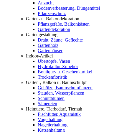
Anzucht
Bodenverbesserung, Düngemittel
Pflanzenschutz
Garten- u. Balkondekoration
Pflanzgefäße, Balkonkästen
Gartendekoration
Gartengestaltung
Draht, Zäune, Geflechte
Gartenholz
Gartenhäuser
Indoor-Artikel
Übertöpfe, Vasen
Hydrokultur-Zubehör
Boutique- u. Geschenkartikel
Trockenfloristik
Garten-, Balkon u. Baumschulpf
Gehölze, Baumschulpflanzen
Stauden, Wasserpflanzen
Schnittblumen
Sämereien
Heimtiere, Tierbedarf, Tiernah
Fischfutter, Aquaraistik
Vogelhaltung
Nagetierhaltung
Katzenhaltung