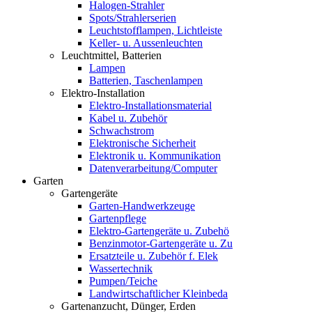
Halogen-Strahler
Spots/Strahlerserien
Leuchtstofflampen, Lichtleiste
Keller- u. Aussenleuchten
Leuchtmittel, Batterien
Lampen
Batterien, Taschenlampen
Elektro-Installation
Elektro-Installationsmaterial
Kabel u. Zubehör
Schwachstrom
Elektronische Sicherheit
Elektronik u. Kommunikation
Datenverarbeitung/Computer
Garten
Gartengeräte
Garten-Handwerkzeuge
Gartenpflege
Elektro-Gartengeräte u. Zubehö
Benzinmotor-Gartengeräte u. Zu
Ersatzteile u. Zubehör f. Elek
Wassertechnik
Pumpen/Teiche
Landwirtschaftlicher Kleinbeda
Gartenanzucht, Dünger, Erden