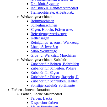
Druckluft-Systeme
Industrie- u. Handwerkerbedarf
Transportgeräte, Arbeitsplatz-
Werkzeugmaschinen
Bohrmaschinen
Schleifmaschinen
Sägen, Hobeln, Fräsen usw.
Befestigungswerkzeuge
Kettensägen
Reinigungs- u. sonst. Werkzeug
Löten, Schweißen
Mini- Werkzeuge
Groß- u. Werkstatt-Maschinen
Werkzeugmaschinen-Zubehör
Zubehör für Bohren, Bohrhilfen
Zubehör für Schleifen, Poliere
Zubehör für Sägen
Zubehör für Fräsen, Raspeln, H
Zubehör für Schrauben, Halten
Sonstige Zubehör-Sortimente
Farben - Innendekoration
Farben, Lacke Malerbedarf
Farben, Lacke
Dispersionsfarben
Maler-Vorarbeiten