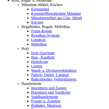
Holz, Regal- u. Möbelbau
Mitnahme-Möbel, Küchen
Kleinmöbel
Kunststoffbeschichtete Mitnahm
Mitnahmemöbel aus Glas, Metall
Küchen
Regalböden, Regale, Möbelbau
Fertig-Regale
Regalbau-Systeme
Leimholz
Möbelbau
Holz
Holz-Zuschnitt
Bau-, Kantholz
Hobelware
Leisten
Wand- u. Deckenverkleidung
Parkett, Dielen, Laminat
Balkonbretter, Verkleidungen,
Bauelemente
Innentüren und Zargen
Haustüren und Vordächer
Stahlbauelemente
Fenster u. Zubehör
Rolläden, Markisen