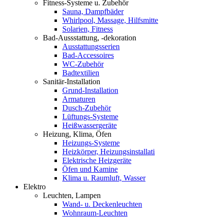
Fitness-Systeme u. Zubehör
Sauna, Dampfbäder
Whirlpool, Massage, Hilfsmitte
Solarien, Fitness
Bad-Aussstattung, -dekoration
Ausstattungsserien
Bad-Accessoires
WC-Zubehör
Badtextilien
Sanitär-Installation
Grund-Installation
Armaturen
Dusch-Zubehör
Lüftungs-Systeme
Heißwassergeräte
Heizung, Klima, Öfen
Heizungs-Systeme
Heizkörper, Heizungsinstallati
Elektrische Heizgeräte
Öfen und Kamine
Klima u. Raumluft, Wasser
Elektro
Leuchten, Lampen
Wand- u. Deckenleuchten
Wohnraum-Leuchten