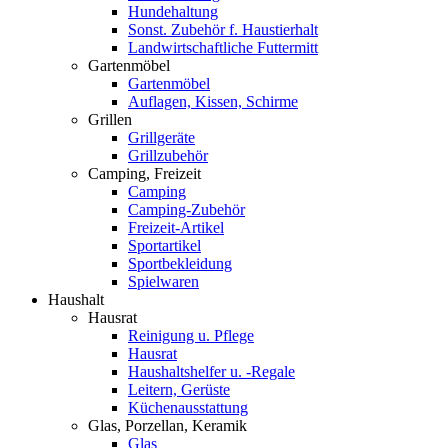
Hundehaltung
Sonst. Zubehör f. Haustierhalt
Landwirtschaftliche Futtermitt
Gartenmöbel
Gartenmöbel
Auflagen, Kissen, Schirme
Grillen
Grillgeräte
Grillzubehör
Camping, Freizeit
Camping
Camping-Zubehör
Freizeit-Artikel
Sportartikel
Sportbekleidung
Spielwaren
Haushalt
Hausrat
Reinigung u. Pflege
Hausrat
Haushaltshelfer u. -Regale
Leitern, Gerüste
Küchenausstattung
Glas, Porzellan, Keramik
Glas