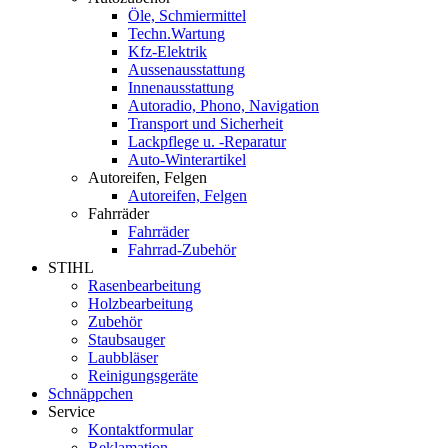
Öle, Schmiermittel
Techn.Wartung
Kfz-Elektrik
Aussenausstattung
Innenausstattung
Autoradio, Phono, Navigation
Transport und Sicherheit
Lackpflege u. -Reparatur
Auto-Winterartikel
Autoreifen, Felgen
Autoreifen, Felgen
Fahrräder
Fahrräder
Fahrrad-Zubehör
STIHL
Rasenbearbeitung
Holzbearbeitung
Zubehör
Staubsauger
Laubbläser
Reinigungsgeräte
Schnäppchen
Service
Kontaktformular
Reklamation