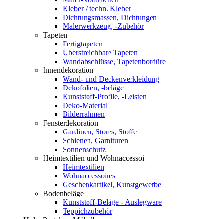
Kleber / techn. Kleber
Dichtungsmassen, Dichtungen
Malerwerkzeug, -Zubehör
Tapeten
Fertigtapeten
Überstreichbare Tapeten
Wandabschlüsse, Tapetenbordüre
Innendekoration
Wand- und Deckenverkleidung
Dekofolien, -beläge
Kunststoff-Profile, -Leisten
Deko-Material
Bilderrahmen
Fensterdekoration
Gardinen, Stores, Stoffe
Schienen, Garnituren
Sonnenschutz
Heimtextilien und Wohnaccessoi
Heimtextilien
Wohnaccessoires
Geschenkartikel, Kunstgewerbe
Bodenbeläge
Kunststoff-Beläge - Auslegware
Teppichzubehör