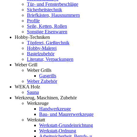
Tür- und Fensterbeschläge
Sicherheitstechnik
Briefkästen, Hausnummern
Profile
Seile, Ketten, Rollen
Sonstige Eisenwaren
Hobby-Techniken
Töpferei, Gießtechnik
Hobby-Malerei
Bastelzubehör
Literatur, Verpackungen
Weber Grill
Weber Grills
Gasgrills
Weber Zubehör
WEKA Holz
Sauna
Werkzeug, Maschinen, Zubehör
Werkzeuge
Handwerkzeuge
Bau- und Maurerwerkzeuge
Werkstatt
Werkstatt-Grundeinrichtung
Werkstatt-Ordnung
Arbeitssicherheit, Berufs- u.