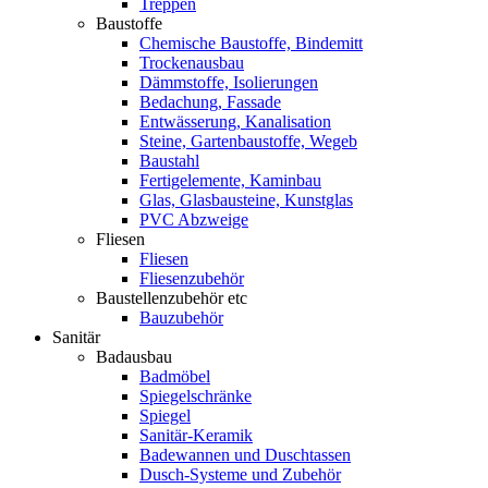
Treppen
Baustoffe
Chemische Baustoffe, Bindemitt
Trockenausbau
Dämmstoffe, Isolierungen
Bedachung, Fassade
Entwässerung, Kanalisation
Steine, Gartenbaustoffe, Wegeb
Baustahl
Fertigelemente, Kaminbau
Glas, Glasbausteine, Kunstglas
PVC Abzweige
Fliesen
Fliesen
Fliesenzubehör
Baustellenzubehör etc
Bauzubehör
Sanitär
Badausbau
Badmöbel
Spiegelschränke
Spiegel
Sanitär-Keramik
Badewannen und Duschtassen
Dusch-Systeme und Zubehör