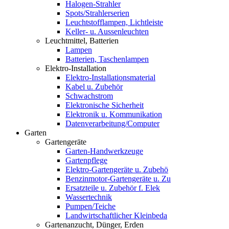
Halogen-Strahler
Spots/Strahlerserien
Leuchtstofflampen, Lichtleiste
Keller- u. Aussenleuchten
Leuchtmittel, Batterien
Lampen
Batterien, Taschenlampen
Elektro-Installation
Elektro-Installationsmaterial
Kabel u. Zubehör
Schwachstrom
Elektronische Sicherheit
Elektronik u. Kommunikation
Datenverarbeitung/Computer
Garten
Gartengeräte
Garten-Handwerkzeuge
Gartenpflege
Elektro-Gartengeräte u. Zubehö
Benzinmotor-Gartengeräte u. Zu
Ersatzteile u. Zubehör f. Elek
Wassertechnik
Pumpen/Teiche
Landwirtschaftlicher Kleinbeda
Gartenanzucht, Dünger, Erden