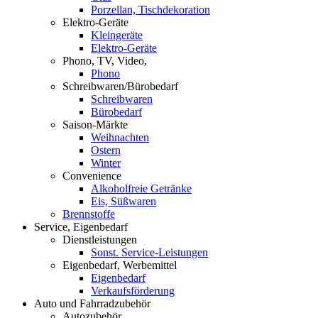
Porzellan, Tischdekoration
Elektro-Geräte
Kleingeräte
Elektro-Geräte
Phono, TV, Video,
Phono
Schreibwaren/Bürobedarf
Schreibwaren
Bürobedarf
Saison-Märkte
Weihnachten
Ostern
Winter
Convenience
Alkoholfreie Getränke
Eis, Süßwaren
Brennstoffe
Service, Eigenbedarf
Dienstleistungen
Sonst. Service-Leistungen
Eigenbedarf, Werbemittel
Eigenbedarf
Verkaufsförderung
Auto und Fahrradzubehör
Autozubehör