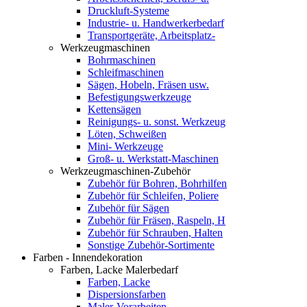
Druckluft-Systeme
Industrie- u. Handwerkerbedarf
Transportgeräte, Arbeitsplatz-
Werkzeugmaschinen
Bohrmaschinen
Schleifmaschinen
Sägen, Hobeln, Fräsen usw.
Befestigungswerkzeuge
Kettensägen
Reinigungs- u. sonst. Werkzeug
Löten, Schweißen
Mini- Werkzeuge
Groß- u. Werkstatt-Maschinen
Werkzeugmaschinen-Zubehör
Zubehör für Bohren, Bohrhilfen
Zubehör für Schleifen, Poliere
Zubehör für Sägen
Zubehör für Fräsen, Raspeln, H
Zubehör für Schrauben, Halten
Sonstige Zubehör-Sortimente
Farben - Innendekoration
Farben, Lacke Malerbedarf
Farben, Lacke
Dispersionsfarben
Maler-Vorarbeiten