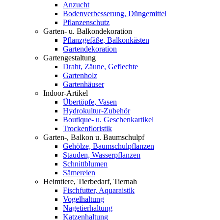
Anzucht
Bodenverbesserung, Düngemittel
Pflanzenschutz
Garten- u. Balkondekoration
Pflanzgefäße, Balkonkästen
Gartendekoration
Gartengestaltung
Draht, Zäune, Geflechte
Gartenholz
Gartenhäuser
Indoor-Artikel
Übertöpfe, Vasen
Hydrokultur-Zubehör
Boutique- u. Geschenkartikel
Trockenfloristik
Garten-, Balkon u. Baumschulpf
Gehölze, Baumschulpflanzen
Stauden, Wasserpflanzen
Schnittblumen
Sämereien
Heimtiere, Tierbedarf, Tiernah
Fischfutter, Aquaraistik
Vogelhaltung
Nagetierhaltung
Katzenhaltung