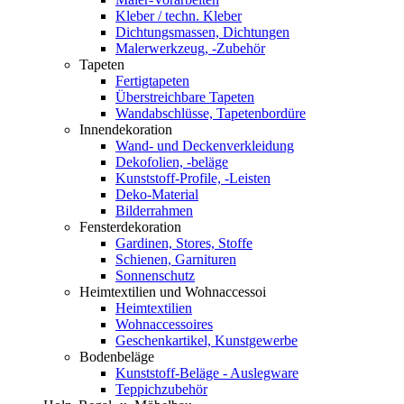
Kleber / techn. Kleber
Dichtungsmassen, Dichtungen
Malerwerkzeug, -Zubehör
Tapeten
Fertigtapeten
Überstreichbare Tapeten
Wandabschlüsse, Tapetenbordüre
Innendekoration
Wand- und Deckenverkleidung
Dekofolien, -beläge
Kunststoff-Profile, -Leisten
Deko-Material
Bilderrahmen
Fensterdekoration
Gardinen, Stores, Stoffe
Schienen, Garnituren
Sonnenschutz
Heimtextilien und Wohnaccessoi
Heimtextilien
Wohnaccessoires
Geschenkartikel, Kunstgewerbe
Bodenbeläge
Kunststoff-Beläge - Auslegware
Teppichzubehör