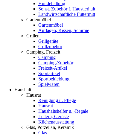
Hundehaltung
Sonst. Zubehör f. Haustierhalt
Landwirtschaftliche Futtermitt
Gartenmöbel
Gartenmöbel
Auflagen, Kissen, Schirme
Grillen
Grillgeräte
Grillzubehör
Camping, Freizeit
Camping
Camping-Zubehör
Freizeit-Artikel
Sportartikel
Sportbekleidung
Spielwaren
Haushalt
Hausrat
Reinigung u. Pflege
Hausrat
Haushaltshelfer u. -Regale
Leitern, Gerüste
Küchenausstattung
Glas, Porzellan, Keramik
Glas