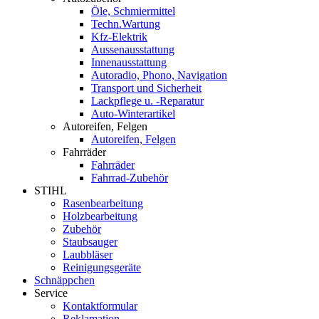
Öle, Schmiermittel
Techn.Wartung
Kfz-Elektrik
Aussenausstattung
Innenausstattung
Autoradio, Phono, Navigation
Transport und Sicherheit
Lackpflege u. -Reparatur
Auto-Winterartikel
Autoreifen, Felgen
Autoreifen, Felgen
Fahrräder
Fahrräder
Fahrrad-Zubehör
STIHL
Rasenbearbeitung
Holzbearbeitung
Zubehör
Staubsauger
Laubbläser
Reinigungsgeräte
Schnäppchen
Service
Kontaktformular
Reklamation