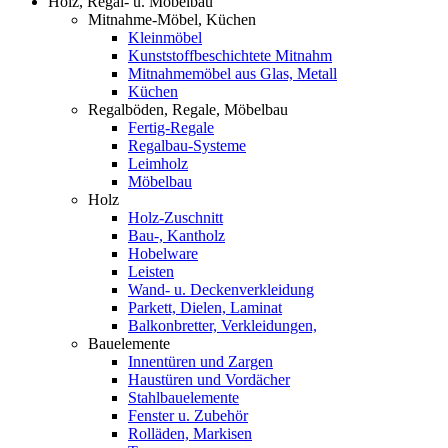
Holz, Regal- u. Möbelbau
Mitnahme-Möbel, Küchen
Kleinmöbel
Kunststoffbeschichtete Mitnahm
Mitnahmemöbel aus Glas, Metall
Küchen
Regalböden, Regale, Möbelbau
Fertig-Regale
Regalbau-Systeme
Leimholz
Möbelbau
Holz
Holz-Zuschnitt
Bau-, Kantholz
Hobelware
Leisten
Wand- u. Deckenverkleidung
Parkett, Dielen, Laminat
Balkonbretter, Verkleidungen,
Bauelemente
Innentüren und Zargen
Haustüren und Vordächer
Stahlbauelemente
Fenster u. Zubehör
Rolläden, Markisen