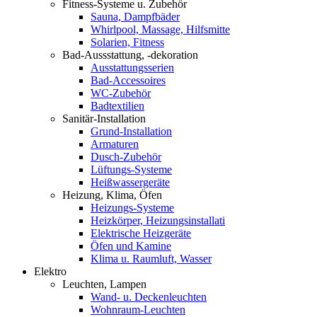
Fitness-Systeme u. Zubehör
Sauna, Dampfbäder
Whirlpool, Massage, Hilfsmitte
Solarien, Fitness
Bad-Aussstattung, -dekoration
Ausstattungsserien
Bad-Accessoires
WC-Zubehör
Badtextilien
Sanitär-Installation
Grund-Installation
Armaturen
Dusch-Zubehör
Lüftungs-Systeme
Heißwassergeräte
Heizung, Klima, Öfen
Heizungs-Systeme
Heizkörper, Heizungsinstallati
Elektrische Heizgeräte
Öfen und Kamine
Klima u. Raumluft, Wasser
Elektro
Leuchten, Lampen
Wand- u. Deckenleuchten
Wohnraum-Leuchten