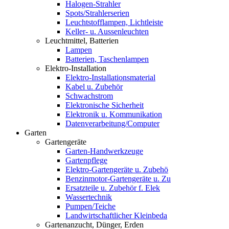
Halogen-Strahler
Spots/Strahlerserien
Leuchtstofflampen, Lichtleiste
Keller- u. Aussenleuchten
Leuchtmittel, Batterien
Lampen
Batterien, Taschenlampen
Elektro-Installation
Elektro-Installationsmaterial
Kabel u. Zubehör
Schwachstrom
Elektronische Sicherheit
Elektronik u. Kommunikation
Datenverarbeitung/Computer
Garten
Gartengeräte
Garten-Handwerkzeuge
Gartenpflege
Elektro-Gartengeräte u. Zubehö
Benzinmotor-Gartengeräte u. Zu
Ersatzteile u. Zubehör f. Elek
Wassertechnik
Pumpen/Teiche
Landwirtschaftlicher Kleinbeda
Gartenanzucht, Dünger, Erden