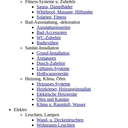
Fitness-Systeme u. Zubehör
Sauna, Dampfbäder
Whirlpool, Massage, Hilfsmitte
Solarien, Fitness
Bad-Aussstattung, -dekoration
Ausstattungsserien
Bad-Accessoires
WC-Zubehör
Badtextilien
Sanitär-Installation
Grund-Installation
Armaturen
Dusch-Zubehör
Lüftungs-Systeme
Heißwassergeräte
Heizung, Klima, Öfen
Heizungs-Systeme
Heizkörper, Heizungsinstallati
Elektrische Heizgeräte
Öfen und Kamine
Klima u. Raumluft, Wasser
Elektro
Leuchten, Lampen
Wand- u. Deckenleuchten
Wohnraum-Leuchten