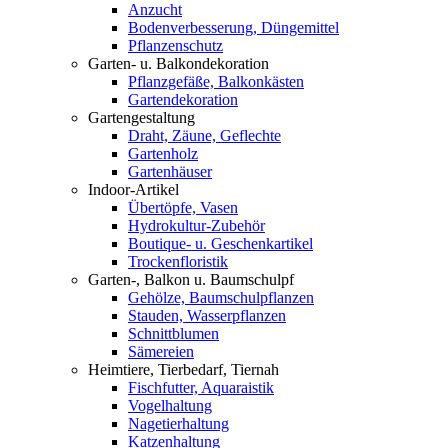
Anzucht
Bodenverbesserung, Düngemittel
Pflanzenschutz
Garten- u. Balkondekoration
Pflanzgefäße, Balkonkästen
Gartendekoration
Gartengestaltung
Draht, Zäune, Geflechte
Gartenholz
Gartenhäuser
Indoor-Artikel
Übertöpfe, Vasen
Hydrokultur-Zubehör
Boutique- u. Geschenkartikel
Trockenfloristik
Garten-, Balkon u. Baumschulpf
Gehölze, Baumschulpflanzen
Stauden, Wasserpflanzen
Schnittblumen
Sämereien
Heimtiere, Tierbedarf, Tiernah
Fischfutter, Aquaraistik
Vogelhaltung
Nagetierhaltung
Katzenhaltung