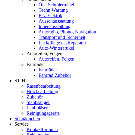
Öle, Schmiermittel
Techn.Wartung
Kfz-Elektrik
Aussenausstattung
Innenausstattung
Autoradio, Phono, Navigation
Transport und Sicherheit
Lackpflege u. -Reparatur
Auto-Winterartikel
Autoreifen, Felgen
Autoreifen, Felgen
Fahrräder
Fahrräder
Fahrrad-Zubehör
STIHL
Rasenbearbeitung
Holzbearbeitung
Zubehör
Staubsauger
Laubbläser
Reinigungsgeräte
Schnäppchen
Service
Kontaktformular
Reklamation