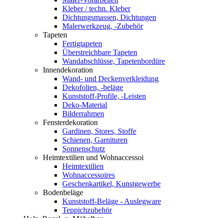
Kleber / techn. Kleber
Dichtungsmassen, Dichtungen
Malerwerkzeug, -Zubehör
Tapeten
Fertigtapeten
Überstreichbare Tapeten
Wandabschlüsse, Tapetenbordüre
Innendekoration
Wand- und Deckenverkleidung
Dekofolien, -beläge
Kunststoff-Profile, -Leisten
Deko-Material
Bilderrahmen
Fensterdekoration
Gardinen, Stores, Stoffe
Schienen, Garnituren
Sonnenschutz
Heimtextilien und Wohnaccessoi
Heimtextilien
Wohnaccessoires
Geschenkartikel, Kunstgewerbe
Bodenbeläge
Kunststoff-Beläge - Auslegware
Teppichzubehör