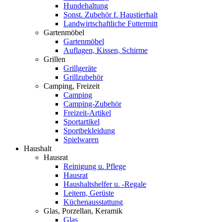
Hundehaltung
Sonst. Zubehör f. Haustierhalt
Landwirtschaftliche Futtermitt
Gartenmöbel
Gartenmöbel
Auflagen, Kissen, Schirme
Grillen
Grillgeräte
Grillzubehör
Camping, Freizeit
Camping
Camping-Zubehör
Freizeit-Artikel
Sportartikel
Sportbekleidung
Spielwaren
Haushalt
Hausrat
Reinigung u. Pflege
Hausrat
Haushaltshelfer u. -Regale
Leitern, Gerüste
Küchenausstattung
Glas, Porzellan, Keramik
Glas