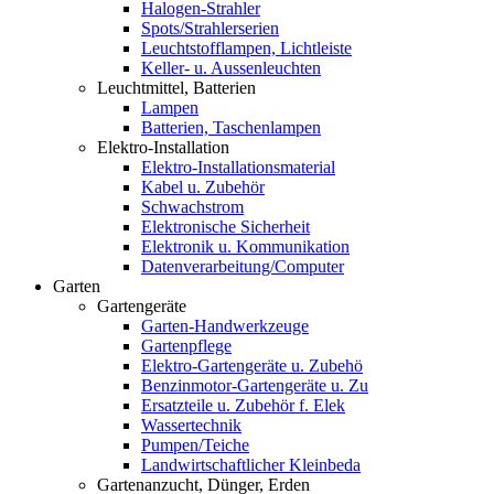
Halogen-Strahler
Spots/Strahlerserien
Leuchtstofflampen, Lichtleiste
Keller- u. Aussenleuchten
Leuchtmittel, Batterien
Lampen
Batterien, Taschenlampen
Elektro-Installation
Elektro-Installationsmaterial
Kabel u. Zubehör
Schwachstrom
Elektronische Sicherheit
Elektronik u. Kommunikation
Datenverarbeitung/Computer
Garten
Gartengeräte
Garten-Handwerkzeuge
Gartenpflege
Elektro-Gartengeräte u. Zubehö
Benzinmotor-Gartengeräte u. Zu
Ersatzteile u. Zubehör f. Elek
Wassertechnik
Pumpen/Teiche
Landwirtschaftlicher Kleinbeda
Gartenanzucht, Dünger, Erden