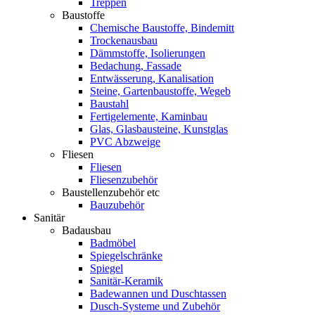
Treppen
Baustoffe
Chemische Baustoffe, Bindemitt
Trockenausbau
Dämmstoffe, Isolierungen
Bedachung, Fassade
Entwässerung, Kanalisation
Steine, Gartenbaustoffe, Wegeb
Baustahl
Fertigelemente, Kaminbau
Glas, Glasbausteine, Kunstglas
PVC Abzweige
Fliesen
Fliesen
Fliesenzubehör
Baustellenzubehör etc
Bauzubehör
Sanitär
Badausbau
Badmöbel
Spiegelschränke
Spiegel
Sanitär-Keramik
Badewannen und Duschtassen
Dusch-Systeme und Zubehör