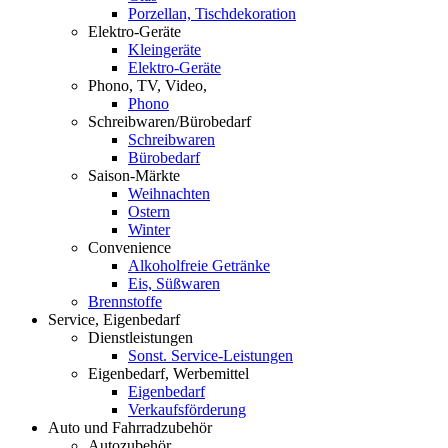
Porzellan, Tischdekoration
Elektro-Geräte
Kleingeräte
Elektro-Geräte
Phono, TV, Video,
Phono
Schreibwaren/Bürobedarf
Schreibwaren
Bürobedarf
Saison-Märkte
Weihnachten
Ostern
Winter
Convenience
Alkoholfreie Getränke
Eis, Süßwaren
Brennstoffe
Service, Eigenbedarf
Dienstleistungen
Sonst. Service-Leistungen
Eigenbedarf, Werbemittel
Eigenbedarf
Verkaufsförderung
Auto und Fahrradzubehör
Autozubehör