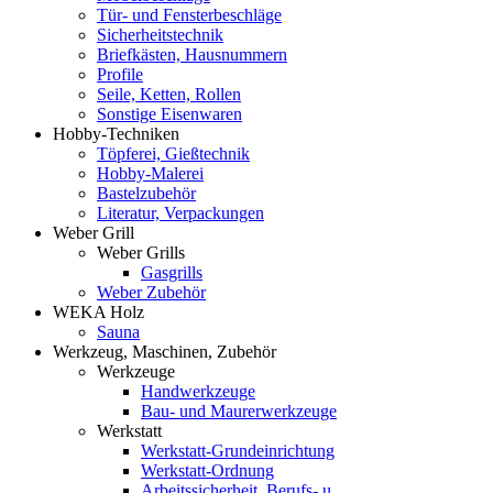
Tür- und Fensterbeschläge
Sicherheitstechnik
Briefkästen, Hausnummern
Profile
Seile, Ketten, Rollen
Sonstige Eisenwaren
Hobby-Techniken
Töpferei, Gießtechnik
Hobby-Malerei
Bastelzubehör
Literatur, Verpackungen
Weber Grill
Weber Grills
Gasgrills
Weber Zubehör
WEKA Holz
Sauna
Werkzeug, Maschinen, Zubehör
Werkzeuge
Handwerkzeuge
Bau- und Maurerwerkzeuge
Werkstatt
Werkstatt-Grundeinrichtung
Werkstatt-Ordnung
Arbeitssicherheit, Berufs- u.