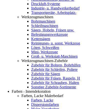
Druckluft-Systeme
Industrie- u. Handwerkerbedarf
Transportgeräte, Arbeitsplatz-
Werkzeugmaschinen
Bohrmaschinen
Schleifmaschinen
Sägen, Hobeln, Fräsen usw.
Befestigungswerkzeuge
Kettensägen
Reinigungs- u. sonst. Werkzeug
Löten, Schweißen
Mini- Werkzeuge
Groß- u. Werkstatt-Maschinen
Werkzeugmaschinen-Zubehör
Zubehör für Bohren, Bohrhilfen
Zubehör für Schleifen, Poliere
Zubehör für Sägen
Zubehör für Fräsen, Raspeln, H
Zubehör für Schrauben, Halten
Sonstige Zubehör-Sortimente
Farben - Innendekoration
Farben, Lacke Malerbedarf
Farben, Lacke
Dispersionsfarben
Maler-Vorarbeiten