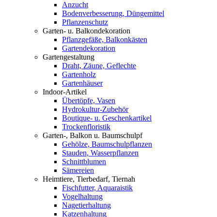
Anzucht
Bodenverbesserung, Düngemittel
Pflanzenschutz
Garten- u. Balkondekoration
Pflanzgefäße, Balkonkästen
Gartendekoration
Gartengestaltung
Draht, Zäune, Geflechte
Gartenholz
Gartenhäuser
Indoor-Artikel
Übertöpfe, Vasen
Hydrokultur-Zubehör
Boutique- u. Geschenkartikel
Trockenfloristik
Garten-, Balkon u. Baumschulpf
Gehölze, Baumschulpflanzen
Stauden, Wasserpflanzen
Schnittblumen
Sämereien
Heimtiere, Tierbedarf, Tiernah
Fischfutter, Aquaraistik
Vogelhaltung
Nagetierhaltung
Katzenhaltung