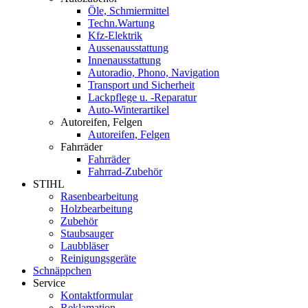
Öle, Schmiermittel
Techn.Wartung
Kfz-Elektrik
Aussenausstattung
Innenausstattung
Autoradio, Phono, Navigation
Transport und Sicherheit
Lackpflege u. -Reparatur
Auto-Winterartikel
Autoreifen, Felgen
Autoreifen, Felgen
Fahrräder
Fahrräder
Fahrrad-Zubehör
STIHL
Rasenbearbeitung
Holzbearbeitung
Zubehör
Staubsauger
Laubbläser
Reinigungsgeräte
Schnäppchen
Service
Kontaktformular
Reklamation