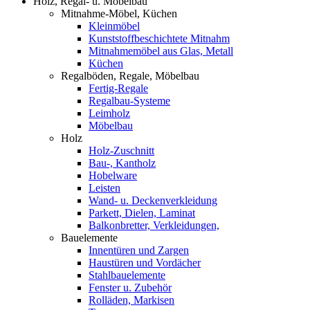
Holz, Regal- u. Möbelbau
Mitnahme-Möbel, Küchen
Kleinmöbel
Kunststoffbeschichtete Mitnahm
Mitnahmemöbel aus Glas, Metall
Küchen
Regalböden, Regale, Möbelbau
Fertig-Regale
Regalbau-Systeme
Leimholz
Möbelbau
Holz
Holz-Zuschnitt
Bau-, Kantholz
Hobelware
Leisten
Wand- u. Deckenverkleidung
Parkett, Dielen, Laminat
Balkonbretter, Verkleidungen,
Bauelemente
Innentüren und Zargen
Haustüren und Vordächer
Stahlbauelemente
Fenster u. Zubehör
Rolläden, Markisen