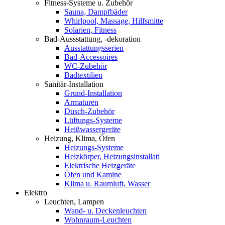
Fitness-Systeme u. Zubehör
Sauna, Dampfbäder
Whirlpool, Massage, Hilfsmitte
Solarien, Fitness
Bad-Aussstattung, -dekoration
Ausstattungsserien
Bad-Accessoires
WC-Zubehör
Badtextilien
Sanitär-Installation
Grund-Installation
Armaturen
Dusch-Zubehör
Lüftungs-Systeme
Heißwassergeräte
Heizung, Klima, Öfen
Heizungs-Systeme
Heizkörper, Heizungsinstallati
Elektrische Heizgeräte
Öfen und Kamine
Klima u. Raumluft, Wasser
Elektro
Leuchten, Lampen
Wand- u. Deckenleuchten
Wohnraum-Leuchten