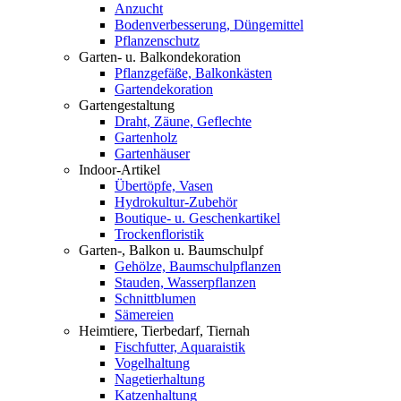
Anzucht
Bodenverbesserung, Düngemittel
Pflanzenschutz
Garten- u. Balkondekoration
Pflanzgefäße, Balkonkästen
Gartendekoration
Gartengestaltung
Draht, Zäune, Geflechte
Gartenholz
Gartenhäuser
Indoor-Artikel
Übertöpfe, Vasen
Hydrokultur-Zubehör
Boutique- u. Geschenkartikel
Trockenfloristik
Garten-, Balkon u. Baumschulpf
Gehölze, Baumschulpflanzen
Stauden, Wasserpflanzen
Schnittblumen
Sämereien
Heimtiere, Tierbedarf, Tiernah
Fischfutter, Aquaraistik
Vogelhaltung
Nagetierhaltung
Katzenhaltung