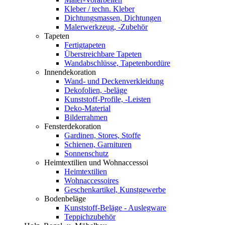
Kleber / techn. Kleber
Dichtungsmassen, Dichtungen
Malerwerkzeug, -Zubehör
Tapeten
Fertigtapeten
Überstreichbare Tapeten
Wandabschlüsse, Tapetenbordüre
Innendekoration
Wand- und Deckenverkleidung
Dekofolien, -beläge
Kunststoff-Profile, -Leisten
Deko-Material
Bilderrahmen
Fensterdekoration
Gardinen, Stores, Stoffe
Schienen, Garnituren
Sonnenschutz
Heimtextilien und Wohnaccessoi
Heimtextilien
Wohnaccessoires
Geschenkartikel, Kunstgewerbe
Bodenbeläge
Kunststoff-Beläge - Auslegware
Teppichzubehör