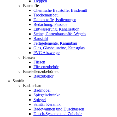
Treppen
Baustoffe
Chemische Baustoffe, Bindemitt
Trockenausbau
Dämmstoffe, Isolierungen
Bedachung, Fassade
Entwässerung, Kanalisation
Steine, Gartenbaustoffe, Wegeb
Baustahl
Fertigelemente, Kaminbau
Glas, Glasbausteine, Kunstglas
PVC Abzweige
Fliesen
Fliesen
Fliesenzubehör
Baustellenzubehör etc
Bauzubehör
Sanitär
Badausbau
Badmöbel
Spiegelschränke
Spiegel
Sanitär-Keramik
Badewannen und Duschtassen
Dusch-Systeme und Zubehör