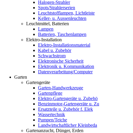
Halogen-Strahler
Spots/Strahlerserien
Leuchtstofflampen, Lichtleiste
Keller- u. Aussenleuchten
Leuchtmittel, Batterien
Lampen
Batterien, Taschenlampen
Elektro-Installation
Elektro-Installationsmaterial
Kabel u. Zubehör
Schwachstrom
Elektronische Sicherheit
Elektronik u. Kommunikation
Datenverarbeitung/Computer
Garten
Gartengeräte
Garten-Handwerkzeuge
Gartenpflege
Elektro-Gartengeräte u. Zubehö
Benzinmotor-Gartengeräte u. Zu
Ersatzteile u. Zubehör f. Elek
Wassertechnik
Pumpen/Teiche
Landwirtschaftlicher Kleinbeda
Gartenanzucht, Dünger, Erden