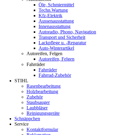
Öle, Schmiermittel
Techn.Wartung
Kfz-Elektrik
Aussenausstattung
Innenausstattung
Autoradio, Phono, Navigation
Transport und Sicherheit
Lackpflege u. -Reparatur
Auto-Winterartikel
Autoreifen, Felgen
Autoreifen, Felgen
Fahrräder
Fahrräder
Fahrrad-Zubehör
STIHL
Rasenbearbeitung
Holzbearbeitung
Zubehör
Staubsauger
Laubbläser
Reinigungsgeräte
Schnäppchen
Service
Kontaktformular
Reklamation