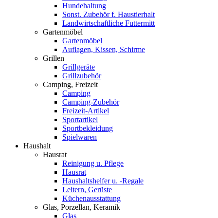
Hundehaltung
Sonst. Zubehör f. Haustierhalt
Landwirtschaftliche Futtermitt
Gartenmöbel
Gartenmöbel
Auflagen, Kissen, Schirme
Grillen
Grillgeräte
Grillzubehör
Camping, Freizeit
Camping
Camping-Zubehör
Freizeit-Artikel
Sportartikel
Sportbekleidung
Spielwaren
Haushalt
Hausrat
Reinigung u. Pflege
Hausrat
Haushaltshelfer u. -Regale
Leitern, Gerüste
Küchenausstattung
Glas, Porzellan, Keramik
Glas