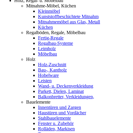
Holz, Regal- u. Möbelbau
Mitnahme-Möbel, Küchen
Kleinmöbel
Kunststoffbeschichtete Mitnahm
Mitnahmemöbel aus Glas, Metall
Küchen
Regalböden, Regale, Möbelbau
Fertig-Regale
Regalbau-Systeme
Leimholz
Möbelbau
Holz
Holz-Zuschnitt
Bau-, Kantholz
Hobelware
Leisten
Wand- u. Deckenverkleidung
Parkett, Dielen, Laminat
Balkonbretter, Verkleidungen,
Bauelemente
Innentüren und Zargen
Haustüren und Vordächer
Stahlbauelemente
Fenster u. Zubehör
Rolläden, Markisen