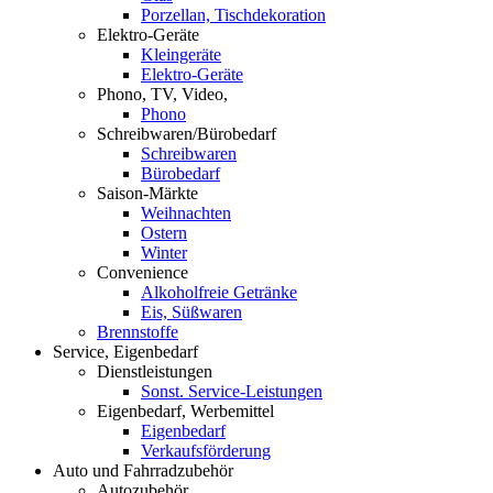
Porzellan, Tischdekoration
Elektro-Geräte
Kleingeräte
Elektro-Geräte
Phono, TV, Video,
Phono
Schreibwaren/Bürobedarf
Schreibwaren
Bürobedarf
Saison-Märkte
Weihnachten
Ostern
Winter
Convenience
Alkoholfreie Getränke
Eis, Süßwaren
Brennstoffe
Service, Eigenbedarf
Dienstleistungen
Sonst. Service-Leistungen
Eigenbedarf, Werbemittel
Eigenbedarf
Verkaufsförderung
Auto und Fahrradzubehör
Autozubehör