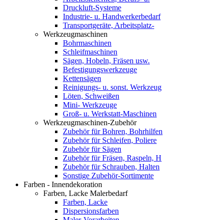
Druckluft-Systeme
Industrie- u. Handwerkerbedarf
Transportgeräte, Arbeitsplatz-
Werkzeugmaschinen
Bohrmaschinen
Schleifmaschinen
Sägen, Hobeln, Fräsen usw.
Befestigungswerkzeuge
Kettensägen
Reinigungs- u. sonst. Werkzeug
Löten, Schweißen
Mini- Werkzeuge
Groß- u. Werkstatt-Maschinen
Werkzeugmaschinen-Zubehör
Zubehör für Bohren, Bohrhilfen
Zubehör für Schleifen, Poliere
Zubehör für Sägen
Zubehör für Fräsen, Raspeln, H
Zubehör für Schrauben, Halten
Sonstige Zubehör-Sortimente
Farben - Innendekoration
Farben, Lacke Malerbedarf
Farben, Lacke
Dispersionsfarben
Maler-Vorarbeiten