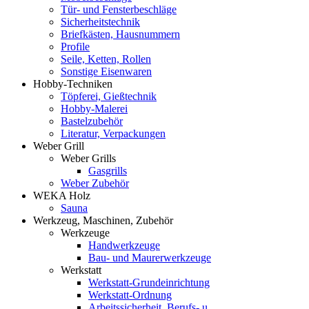
Tür- und Fensterbeschläge
Sicherheitstechnik
Briefkästen, Hausnummern
Profile
Seile, Ketten, Rollen
Sonstige Eisenwaren
Hobby-Techniken
Töpferei, Gießtechnik
Hobby-Malerei
Bastelzubehör
Literatur, Verpackungen
Weber Grill
Weber Grills
Gasgrills
Weber Zubehör
WEKA Holz
Sauna
Werkzeug, Maschinen, Zubehör
Werkzeuge
Handwerkzeuge
Bau- und Maurerwerkzeuge
Werkstatt
Werkstatt-Grundeinrichtung
Werkstatt-Ordnung
Arbeitssicherheit, Berufs- u.