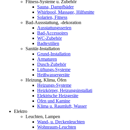
Fitness-Systeme u. Zubehör
Sauna, Dampfbäder
Whirlpool, Massage, Hilfsmitte
Solarien, Fitness
Bad-Aussstattung, -dekoration
Ausstattungsserien
Bad-Accessoires
WC-Zubehör
Badtextilien
Sanitär-Installation
Grund-Installation
Armaturen
Dusch-Zubehör
Lüftungs-Systeme
Heißwassergeräte
Heizung, Klima, Öfen
Heizungs-Systeme
Heizkörper, Heizungsinstallati
Elektrische Heizgeräte
Öfen und Kamine
Klima u. Raumluft, Wasser
Elektro
Leuchten, Lampen
Wand- u. Deckenleuchten
Wohnraum-Leuchten