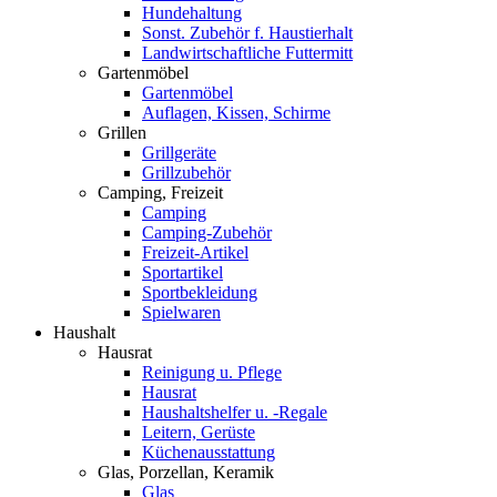
Hundehaltung
Sonst. Zubehör f. Haustierhalt
Landwirtschaftliche Futtermitt
Gartenmöbel
Gartenmöbel
Auflagen, Kissen, Schirme
Grillen
Grillgeräte
Grillzubehör
Camping, Freizeit
Camping
Camping-Zubehör
Freizeit-Artikel
Sportartikel
Sportbekleidung
Spielwaren
Haushalt
Hausrat
Reinigung u. Pflege
Hausrat
Haushaltshelfer u. -Regale
Leitern, Gerüste
Küchenausstattung
Glas, Porzellan, Keramik
Glas