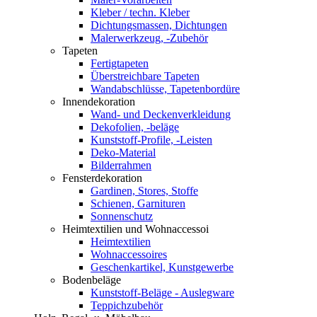
Kleber / techn. Kleber
Dichtungsmassen, Dichtungen
Malerwerkzeug, -Zubehör
Tapeten
Fertigtapeten
Überstreichbare Tapeten
Wandabschlüsse, Tapetenbordüre
Innendekoration
Wand- und Deckenverkleidung
Dekofolien, -beläge
Kunststoff-Profile, -Leisten
Deko-Material
Bilderrahmen
Fensterdekoration
Gardinen, Stores, Stoffe
Schienen, Garnituren
Sonnenschutz
Heimtextilien und Wohnaccessoi
Heimtextilien
Wohnaccessoires
Geschenkartikel, Kunstgewerbe
Bodenbeläge
Kunststoff-Beläge - Auslegware
Teppichzubehör