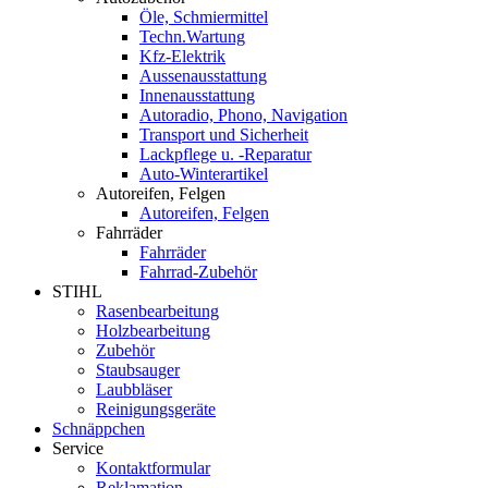
Öle, Schmiermittel
Techn.Wartung
Kfz-Elektrik
Aussenausstattung
Innenausstattung
Autoradio, Phono, Navigation
Transport und Sicherheit
Lackpflege u. -Reparatur
Auto-Winterartikel
Autoreifen, Felgen
Autoreifen, Felgen
Fahrräder
Fahrräder
Fahrrad-Zubehör
STIHL
Rasenbearbeitung
Holzbearbeitung
Zubehör
Staubsauger
Laubbläser
Reinigungsgeräte
Schnäppchen
Service
Kontaktformular
Reklamation