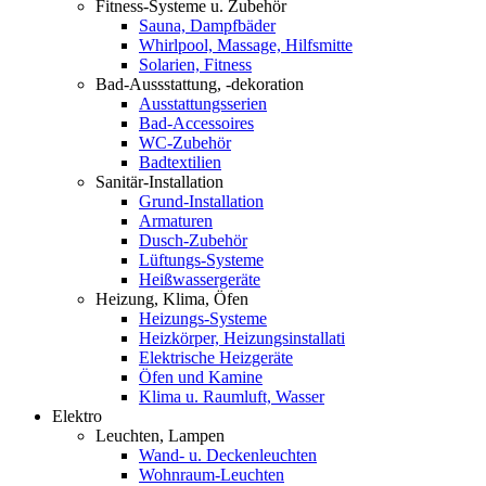
Fitness-Systeme u. Zubehör
Sauna, Dampfbäder
Whirlpool, Massage, Hilfsmitte
Solarien, Fitness
Bad-Aussstattung, -dekoration
Ausstattungsserien
Bad-Accessoires
WC-Zubehör
Badtextilien
Sanitär-Installation
Grund-Installation
Armaturen
Dusch-Zubehör
Lüftungs-Systeme
Heißwassergeräte
Heizung, Klima, Öfen
Heizungs-Systeme
Heizkörper, Heizungsinstallati
Elektrische Heizgeräte
Öfen und Kamine
Klima u. Raumluft, Wasser
Elektro
Leuchten, Lampen
Wand- u. Deckenleuchten
Wohnraum-Leuchten