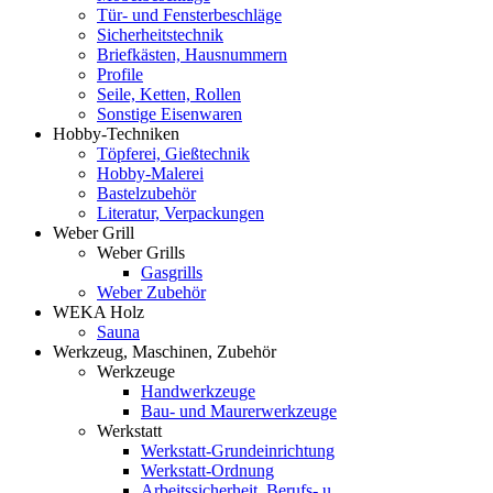
Tür- und Fensterbeschläge
Sicherheitstechnik
Briefkästen, Hausnummern
Profile
Seile, Ketten, Rollen
Sonstige Eisenwaren
Hobby-Techniken
Töpferei, Gießtechnik
Hobby-Malerei
Bastelzubehör
Literatur, Verpackungen
Weber Grill
Weber Grills
Gasgrills
Weber Zubehör
WEKA Holz
Sauna
Werkzeug, Maschinen, Zubehör
Werkzeuge
Handwerkzeuge
Bau- und Maurerwerkzeuge
Werkstatt
Werkstatt-Grundeinrichtung
Werkstatt-Ordnung
Arbeitssicherheit, Berufs- u.