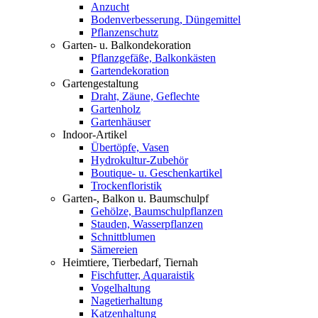
Anzucht
Bodenverbesserung, Düngemittel
Pflanzenschutz
Garten- u. Balkondekoration
Pflanzgefäße, Balkonkästen
Gartendekoration
Gartengestaltung
Draht, Zäune, Geflechte
Gartenholz
Gartenhäuser
Indoor-Artikel
Übertöpfe, Vasen
Hydrokultur-Zubehör
Boutique- u. Geschenkartikel
Trockenfloristik
Garten-, Balkon u. Baumschulpf
Gehölze, Baumschulpflanzen
Stauden, Wasserpflanzen
Schnittblumen
Sämereien
Heimtiere, Tierbedarf, Tiernah
Fischfutter, Aquaraistik
Vogelhaltung
Nagetierhaltung
Katzenhaltung