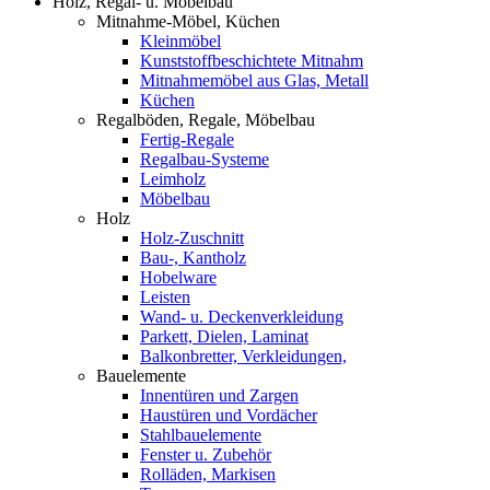
Holz, Regal- u. Möbelbau
Mitnahme-Möbel, Küchen
Kleinmöbel
Kunststoffbeschichtete Mitnahm
Mitnahmemöbel aus Glas, Metall
Küchen
Regalböden, Regale, Möbelbau
Fertig-Regale
Regalbau-Systeme
Leimholz
Möbelbau
Holz
Holz-Zuschnitt
Bau-, Kantholz
Hobelware
Leisten
Wand- u. Deckenverkleidung
Parkett, Dielen, Laminat
Balkonbretter, Verkleidungen,
Bauelemente
Innentüren und Zargen
Haustüren und Vordächer
Stahlbauelemente
Fenster u. Zubehör
Rolläden, Markisen