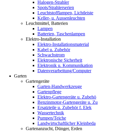
Halogen-Strahler
Spots/Strahlerserien
Leuchtstofflampen, Lichtleiste
Keller- u. Aussenleuchten
Leuchtmittel, Batterien
Lampen
Batterien, Taschenlampen
Elektro-Installation
Elektro-Installationsmaterial
Kabel u. Zubehör
Schwachstrom
Elektronische Sicherheit
Elektronik u. Kommunikation
Datenverarbeitung/Computer
Garten
Gartengeräte
Garten-Handwerkzeuge
Gartenpflege
Elektro-Gartengeräte u. Zubehö
Benzinmotor-Gartengeräte u. Zu
Ersatzteile u. Zubehör f. Elek
Wassertechnik
Pumpen/Teiche
Landwirtschaftlicher Kleinbeda
Gartenanzucht, Dünger, Erden