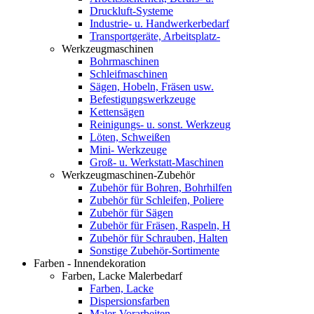
Druckluft-Systeme
Industrie- u. Handwerkerbedarf
Transportgeräte, Arbeitsplatz-
Werkzeugmaschinen
Bohrmaschinen
Schleifmaschinen
Sägen, Hobeln, Fräsen usw.
Befestigungswerkzeuge
Kettensägen
Reinigungs- u. sonst. Werkzeug
Löten, Schweißen
Mini- Werkzeuge
Groß- u. Werkstatt-Maschinen
Werkzeugmaschinen-Zubehör
Zubehör für Bohren, Bohrhilfen
Zubehör für Schleifen, Poliere
Zubehör für Sägen
Zubehör für Fräsen, Raspeln, H
Zubehör für Schrauben, Halten
Sonstige Zubehör-Sortimente
Farben - Innendekoration
Farben, Lacke Malerbedarf
Farben, Lacke
Dispersionsfarben
Maler-Vorarbeiten