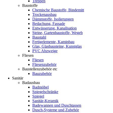
Treppen
Baustoffe
Chemische Baustoffe, Bindemitt
Trockenausbau
Dämmstoffe, Isolierungen
Bedachung, Fassade
Entwässerung, Kanalisation
Steine, Gartenbaustoffe, Wegeb
Baustahl
Fertigelemente, Kaminbau
Glas, Glasbausteine, Kunstglas
PVC Abzweige
Fliesen
Fliesen
Fliesenzubehör
Baustellenzubehör etc
Bauzubehör
Sanitär
Badausbau
Badmöbel
Spiegelschränke
Spiegel
Sanitär-Keramik
Badewannen und Duschtassen
Dusch-Systeme und Zubehör