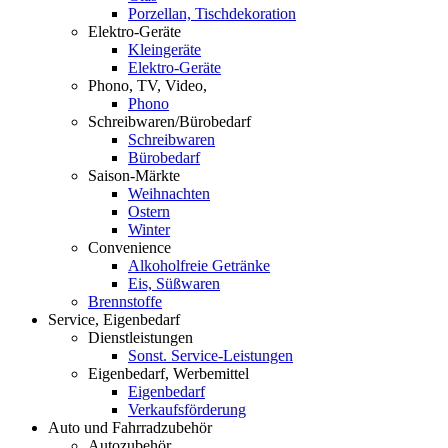
Porzellan, Tischdekoration
Elektro-Geräte
Kleingeräte
Elektro-Geräte
Phono, TV, Video,
Phono
Schreibwaren/Bürobedarf
Schreibwaren
Bürobedarf
Saison-Märkte
Weihnachten
Ostern
Winter
Convenience
Alkoholfreie Getränke
Eis, Süßwaren
Brennstoffe
Service, Eigenbedarf
Dienstleistungen
Sonst. Service-Leistungen
Eigenbedarf, Werbemittel
Eigenbedarf
Verkaufsförderung
Auto und Fahrradzubehör
Autozubehör