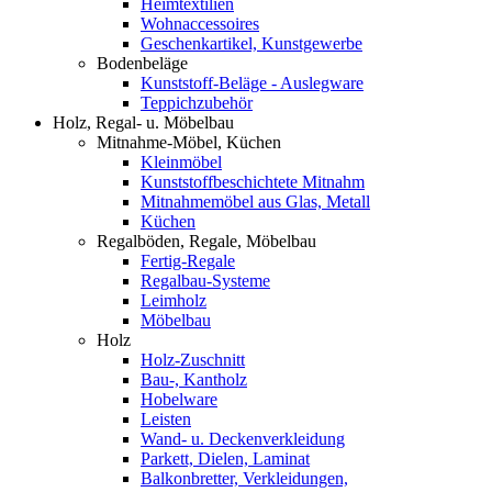
Heimtextilien
Wohnaccessoires
Geschenkartikel, Kunstgewerbe
Bodenbeläge
Kunststoff-Beläge - Auslegware
Teppichzubehör
Holz, Regal- u. Möbelbau
Mitnahme-Möbel, Küchen
Kleinmöbel
Kunststoffbeschichtete Mitnahm
Mitnahmemöbel aus Glas, Metall
Küchen
Regalböden, Regale, Möbelbau
Fertig-Regale
Regalbau-Systeme
Leimholz
Möbelbau
Holz
Holz-Zuschnitt
Bau-, Kantholz
Hobelware
Leisten
Wand- u. Deckenverkleidung
Parkett, Dielen, Laminat
Balkonbretter, Verkleidungen,