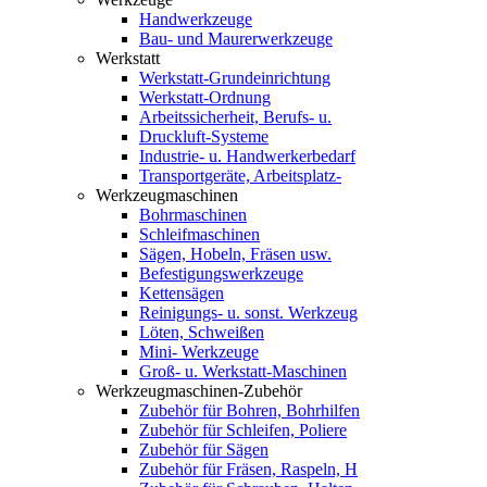
Handwerkzeuge
Bau- und Maurerwerkzeuge
Werkstatt
Werkstatt-Grundeinrichtung
Werkstatt-Ordnung
Arbeitssicherheit, Berufs- u.
Druckluft-Systeme
Industrie- u. Handwerkerbedarf
Transportgeräte, Arbeitsplatz-
Werkzeugmaschinen
Bohrmaschinen
Schleifmaschinen
Sägen, Hobeln, Fräsen usw.
Befestigungswerkzeuge
Kettensägen
Reinigungs- u. sonst. Werkzeug
Löten, Schweißen
Mini- Werkzeuge
Groß- u. Werkstatt-Maschinen
Werkzeugmaschinen-Zubehör
Zubehör für Bohren, Bohrhilfen
Zubehör für Schleifen, Poliere
Zubehör für Sägen
Zubehör für Fräsen, Raspeln, H