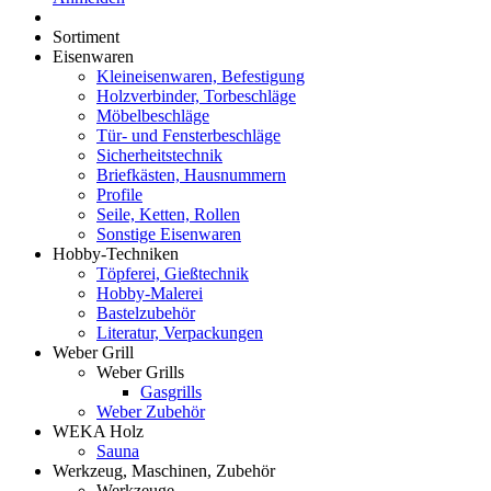
Sortiment
Eisenwaren
Kleineisenwaren, Befestigung
Holzverbinder, Torbeschläge
Möbelbeschläge
Tür- und Fensterbeschläge
Sicherheitstechnik
Briefkästen, Hausnummern
Profile
Seile, Ketten, Rollen
Sonstige Eisenwaren
Hobby-Techniken
Töpferei, Gießtechnik
Hobby-Malerei
Bastelzubehör
Literatur, Verpackungen
Weber Grill
Weber Grills
Gasgrills
Weber Zubehör
WEKA Holz
Sauna
Werkzeug, Maschinen, Zubehör
Werkzeuge