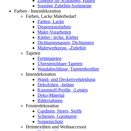
Zubehör für Schrauben, Halten
Sonstige Zubehör-Sortimente
Farben - Innendekoration
Farben, Lacke Malerbedarf
Farben, Lacke
Dispersionsfarben
Maler-Vorarbeiten
Kleber / techn. Kleber
Dichtungsmassen, Dichtungen
Malerwerkzeug, -Zubehör
Tapeten
Fertigtapeten
Überstreichbare Tapeten
Wandabschlüsse, Tapetenbordüre
Innendekoration
Wand- und Deckenverkleidung
Dekofolien, -beläge
Kunststoff-Profile, -Leisten
Deko-Material
Bilderrahmen
Fensterdekoration
Gardinen, Stores, Stoffe
Schienen, Garnituren
Sonnenschutz
Heimtextilien und Wohnaccessoi