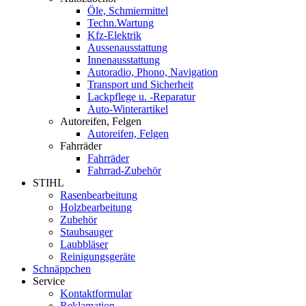
Öle, Schmiermittel
Techn.Wartung
Kfz-Elektrik
Aussenausstattung
Innenausstattung
Autoradio, Phono, Navigation
Transport und Sicherheit
Lackpflege u. -Reparatur
Auto-Winterartikel
Autoreifen, Felgen
Autoreifen, Felgen
Fahrräder
Fahrräder
Fahrrad-Zubehör
STIHL
Rasenbearbeitung
Holzbearbeitung
Zubehör
Staubsauger
Laubbläser
Reinigungsgeräte
Schnäppchen
Service
Kontaktformular
Reklamation