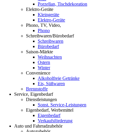
Porzellan, Tischdekoration
Elektro-Geräte
Kleingeräte
Elektro-Geräte
Phono, TV, Video,
Phono
Schreibwaren/Bürobedarf
Schreibwaren
Bürobedarf
Saison-Märkte
Weihnachten
Ostern
Winter
Convenience
Alkoholfreie Getränke
Eis, Süßwaren
Brennstoffe
Service, Eigenbedarf
Dienstleistungen
Sonst. Service-Leistungen
Eigenbedarf, Werbemittel
Eigenbedarf
Verkaufsförderung
Auto und Fahrradzubehör
Autozubehör