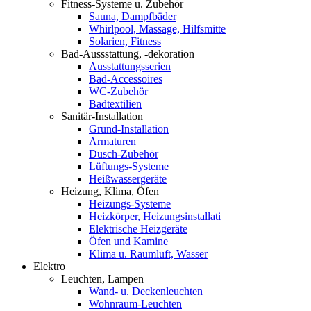
Fitness-Systeme u. Zubehör
Sauna, Dampfbäder
Whirlpool, Massage, Hilfsmitte
Solarien, Fitness
Bad-Aussstattung, -dekoration
Ausstattungsserien
Bad-Accessoires
WC-Zubehör
Badtextilien
Sanitär-Installation
Grund-Installation
Armaturen
Dusch-Zubehör
Lüftungs-Systeme
Heißwassergeräte
Heizung, Klima, Öfen
Heizungs-Systeme
Heizkörper, Heizungsinstallati
Elektrische Heizgeräte
Öfen und Kamine
Klima u. Raumluft, Wasser
Elektro
Leuchten, Lampen
Wand- u. Deckenleuchten
Wohnraum-Leuchten