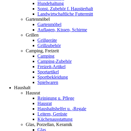
Hundehaltung
Sonst. Zubehör f. Haustierhalt
Landwirtschaftliche Futtermitt
Gartenmöbel
Gartenmöbel
Auflagen, Kissen, Schirme
Grillen
Grillgeräte
Grillzubehör
Camping, Freizeit
Camping
Camping-Zubehör
Freizeit-Artikel
Sportartikel
Sportbekleidung
Spielwaren
Haushalt
Hausrat
Reinigung u. Pflege
Hausrat
Haushaltshelfer u. -Regale
Leitern, Gerüste
Küchenausstattung
Glas, Porzellan, Keramik
Glas