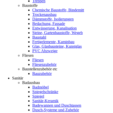
Treppen
Baustoffe
Chemische Baustoffe, Bindemitt
Trockenausbau
Dämmstoffe, Isolierungen
Bedachung, Fassade
Entwässerung, Kanalisation
Steine, Gartenbaustoffe, Wegeb
Baustahl
Fertigelemente, Kaminbau
Glas, Glasbausteine, Kunstglas
PVC Abzweige
Fliesen
Fliesen
Fliesenzubehör
Baustellenzubehör etc
Bauzubehör
Sanitär
Badausbau
Badmöbel
Spiegelschränke
Spiegel
Sanitär-Keramik
Badewannen und Duschtassen
Dusch-Systeme und Zubehör