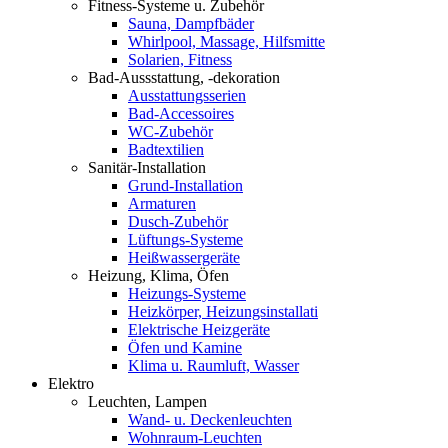
Fitness-Systeme u. Zubehör
Sauna, Dampfbäder
Whirlpool, Massage, Hilfsmitte
Solarien, Fitness
Bad-Aussstattung, -dekoration
Ausstattungsserien
Bad-Accessoires
WC-Zubehör
Badtextilien
Sanitär-Installation
Grund-Installation
Armaturen
Dusch-Zubehör
Lüftungs-Systeme
Heißwassergeräte
Heizung, Klima, Öfen
Heizungs-Systeme
Heizkörper, Heizungsinstallati
Elektrische Heizgeräte
Öfen und Kamine
Klima u. Raumluft, Wasser
Elektro
Leuchten, Lampen
Wand- u. Deckenleuchten
Wohnraum-Leuchten