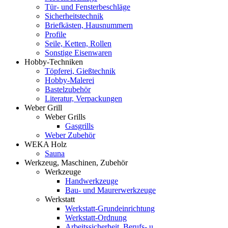
Tür- und Fensterbeschläge
Sicherheitstechnik
Briefkästen, Hausnummern
Profile
Seile, Ketten, Rollen
Sonstige Eisenwaren
Hobby-Techniken
Töpferei, Gießtechnik
Hobby-Malerei
Bastelzubehör
Literatur, Verpackungen
Weber Grill
Weber Grills
Gasgrills
Weber Zubehör
WEKA Holz
Sauna
Werkzeug, Maschinen, Zubehör
Werkzeuge
Handwerkzeuge
Bau- und Maurerwerkzeuge
Werkstatt
Werkstatt-Grundeinrichtung
Werkstatt-Ordnung
Arbeitssicherheit, Berufs- u.