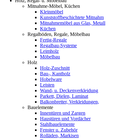
Holz, Regal- u. Möbelbau
Mitnahme-Möbel, Küchen
Kleinmöbel
Kunststoffbeschichtete Mitnahm
Mitnahmemöbel aus Glas, Metall
Küchen
Regalböden, Regale, Möbelbau
Fertig-Regale
Regalbau-Systeme
Leimholz
Möbelbau
Holz
Holz-Zuschnitt
Bau-, Kantholz
Hobelware
Leisten
Wand- u. Deckenverkleidung
Parkett, Dielen, Laminat
Balkonbretter, Verkleidungen,
Bauelemente
Innentüren und Zargen
Haustüren und Vordächer
Stahlbauelemente
Fenster u. Zubehör
Rolläden, Markisen