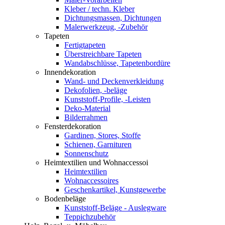
Kleber / techn. Kleber
Dichtungsmassen, Dichtungen
Malerwerkzeug, -Zubehör
Tapeten
Fertigtapeten
Überstreichbare Tapeten
Wandabschlüsse, Tapetenbordüre
Innendekoration
Wand- und Deckenverkleidung
Dekofolien, -beläge
Kunststoff-Profile, -Leisten
Deko-Material
Bilderrahmen
Fensterdekoration
Gardinen, Stores, Stoffe
Schienen, Garnituren
Sonnenschutz
Heimtextilien und Wohnaccessoi
Heimtextilien
Wohnaccessoires
Geschenkartikel, Kunstgewerbe
Bodenbeläge
Kunststoff-Beläge - Auslegware
Teppichzubehör