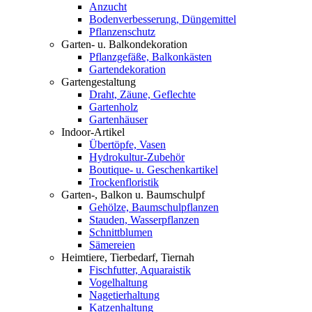
Anzucht
Bodenverbesserung, Düngemittel
Pflanzenschutz
Garten- u. Balkondekoration
Pflanzgefäße, Balkonkästen
Gartendekoration
Gartengestaltung
Draht, Zäune, Geflechte
Gartenholz
Gartenhäuser
Indoor-Artikel
Übertöpfe, Vasen
Hydrokultur-Zubehör
Boutique- u. Geschenkartikel
Trockenfloristik
Garten-, Balkon u. Baumschulpf
Gehölze, Baumschulpflanzen
Stauden, Wasserpflanzen
Schnittblumen
Sämereien
Heimtiere, Tierbedarf, Tiernah
Fischfutter, Aquaraistik
Vogelhaltung
Nagetierhaltung
Katzenhaltung