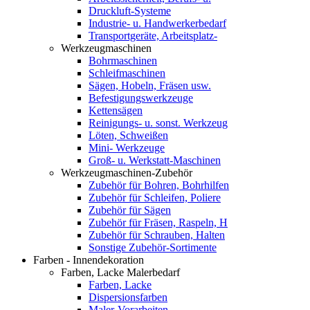
Druckluft-Systeme
Industrie- u. Handwerkerbedarf
Transportgeräte, Arbeitsplatz-
Werkzeugmaschinen
Bohrmaschinen
Schleifmaschinen
Sägen, Hobeln, Fräsen usw.
Befestigungswerkzeuge
Kettensägen
Reinigungs- u. sonst. Werkzeug
Löten, Schweißen
Mini- Werkzeuge
Groß- u. Werkstatt-Maschinen
Werkzeugmaschinen-Zubehör
Zubehör für Bohren, Bohrhilfen
Zubehör für Schleifen, Poliere
Zubehör für Sägen
Zubehör für Fräsen, Raspeln, H
Zubehör für Schrauben, Halten
Sonstige Zubehör-Sortimente
Farben - Innendekoration
Farben, Lacke Malerbedarf
Farben, Lacke
Dispersionsfarben
Maler-Vorarbeiten