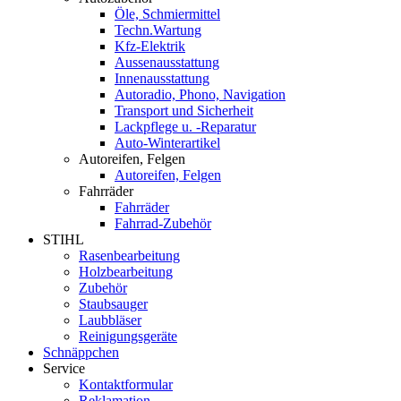
Öle, Schmiermittel
Techn.Wartung
Kfz-Elektrik
Aussenausstattung
Innenausstattung
Autoradio, Phono, Navigation
Transport und Sicherheit
Lackpflege u. -Reparatur
Auto-Winterartikel
Autoreifen, Felgen
Autoreifen, Felgen
Fahrräder
Fahrräder
Fahrrad-Zubehör
STIHL
Rasenbearbeitung
Holzbearbeitung
Zubehör
Staubsauger
Laubbläser
Reinigungsgeräte
Schnäppchen
Service
Kontaktformular
Reklamation