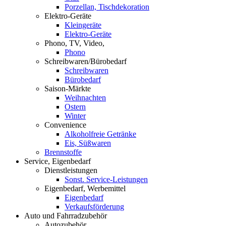
Porzellan, Tischdekoration
Elektro-Geräte
Kleingeräte
Elektro-Geräte
Phono, TV, Video,
Phono
Schreibwaren/Bürobedarf
Schreibwaren
Bürobedarf
Saison-Märkte
Weihnachten
Ostern
Winter
Convenience
Alkoholfreie Getränke
Eis, Süßwaren
Brennstoffe
Service, Eigenbedarf
Dienstleistungen
Sonst. Service-Leistungen
Eigenbedarf, Werbemittel
Eigenbedarf
Verkaufsförderung
Auto und Fahrradzubehör
Autozubehör