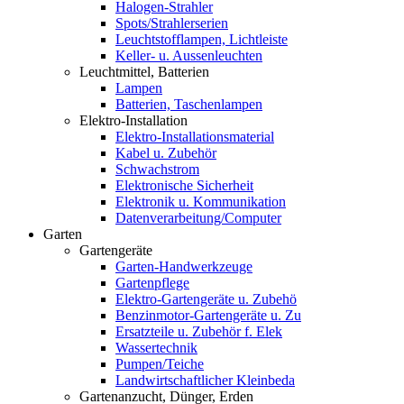
Halogen-Strahler
Spots/Strahlerserien
Leuchtstofflampen, Lichtleiste
Keller- u. Aussenleuchten
Leuchtmittel, Batterien
Lampen
Batterien, Taschenlampen
Elektro-Installation
Elektro-Installationsmaterial
Kabel u. Zubehör
Schwachstrom
Elektronische Sicherheit
Elektronik u. Kommunikation
Datenverarbeitung/Computer
Garten
Gartengeräte
Garten-Handwerkzeuge
Gartenpflege
Elektro-Gartengeräte u. Zubehö
Benzinmotor-Gartengeräte u. Zu
Ersatzteile u. Zubehör f. Elek
Wassertechnik
Pumpen/Teiche
Landwirtschaftlicher Kleinbeda
Gartenanzucht, Dünger, Erden