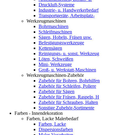
Druckluft-Systeme
Industrie- u. Handwerkerbedarf
Transportgeräte, Arbeitsplatz-
Werkzeugmaschinen
Bohrmaschinen
Schleifmaschinen
Sägen, Hobeln, Fräsen usw.
Befestigungswerkzeuge
Kettensägen
Reinigungs- u. sonst. Werkzeug
Löten, Schweißen
Mini- Werkzeuge
Groß- u. Werkstatt-Maschinen
Werkzeugmaschinen-Zubehör
Zubehör für Bohren, Bohrhilfen
Zubehör für Schleifen, Poliere
Zubehör für Sägen
Zubehör für Fräsen, Raspeln, H
Zubehör für Schrauben, Halten
Sonstige Zubehör-Sortimente
Farben - Innendekoration
Farben, Lacke Malerbedarf
Farben, Lacke
Dispersionsfarben
Maler-Vorarbeiten