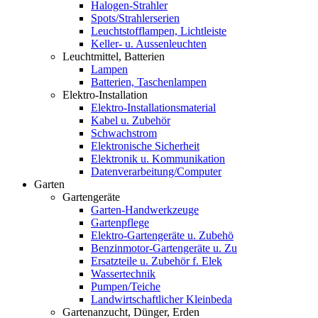
Halogen-Strahler
Spots/Strahlerserien
Leuchtstofflampen, Lichtleiste
Keller- u. Aussenleuchten
Leuchtmittel, Batterien
Lampen
Batterien, Taschenlampen
Elektro-Installation
Elektro-Installationsmaterial
Kabel u. Zubehör
Schwachstrom
Elektronische Sicherheit
Elektronik u. Kommunikation
Datenverarbeitung/Computer
Garten
Gartengeräte
Garten-Handwerkzeuge
Gartenpflege
Elektro-Gartengeräte u. Zubehö
Benzinmotor-Gartengeräte u. Zu
Ersatzteile u. Zubehör f. Elek
Wassertechnik
Pumpen/Teiche
Landwirtschaftlicher Kleinbeda
Gartenanzucht, Dünger, Erden