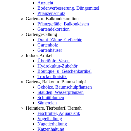
Anzucht
Bodenverbesserung, Düngemittel
Pflanzenschutz
Garten- u. Balkondekoration
Pflanzgefäße, Balkonkästen
Gartendekoration
Gartengestaltung
Draht, Zäune, Geflechte
Gartenholz
Gartenhäuser
Indoor-Artikel
Übertöpfe, Vasen
Hydrokultur-Zubehör
Boutique- u. Geschenkartikel
Trockenfloristik
Garten-, Balkon u. Baumschulpf
Gehölze, Baumschulpflanzen
Stauden, Wasserpflanzen
Schnittblumen
Sämereien
Heimtiere, Tierbedarf, Tiernah
Fischfutter, Aquaraistik
Vogelhaltung
Nagetierhaltung
Katzenhaltung