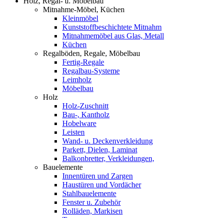
Holz, Regal- u. Möbelbau
Mitnahme-Möbel, Küchen
Kleinmöbel
Kunststoffbeschichtete Mitnahm
Mitnahmemöbel aus Glas, Metall
Küchen
Regalböden, Regale, Möbelbau
Fertig-Regale
Regalbau-Systeme
Leimholz
Möbelbau
Holz
Holz-Zuschnitt
Bau-, Kantholz
Hobelware
Leisten
Wand- u. Deckenverkleidung
Parkett, Dielen, Laminat
Balkonbretter, Verkleidungen,
Bauelemente
Innentüren und Zargen
Haustüren und Vordächer
Stahlbauelemente
Fenster u. Zubehör
Rolläden, Markisen