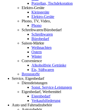
Porzellan, Tischdekoration
Elektro-Geräte
Kleingeräte
Elektro-Geräte
Phono, TV, Video,
Phono
Schreibwaren/Bürobedarf
Schreibwaren
Bürobedarf
Saison-Märkte
Weihnachten
Ostern
Winter
Convenience
Alkoholfreie Getränke
Eis, Süßwaren
Brennstoffe
Service, Eigenbedarf
Dienstleistungen
Sonst. Service-Leistungen
Eigenbedarf, Werbemittel
Eigenbedarf
Verkaufsförderung
Auto und Fahrradzubehör
Autozubehör