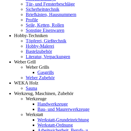
Tür- und Fensterbeschläge
Sicherheitstechnik
Briefkästen, Hausnummern
Profile
Seile, Ketten, Rollen
Sonstige Eisenwaren
Hobby-Techniken
Töpferei, Gießtechnik
Hobby-Malerei
Bastelzubehör
Literatur, Verpackungen
Weber Grill
Weber Grills
Gasgrills
Weber Zubehör
WEKA Holz
Sauna
Werkzeug, Maschinen, Zubehör
Werkzeuge
Handwerkzeuge
Bau- und Maurerwerkzeuge
Werkstatt
Werkstatt-Grundeinrichtung
Werkstatt-Ordnung
Arbeitssicherheit, Berufs- u.