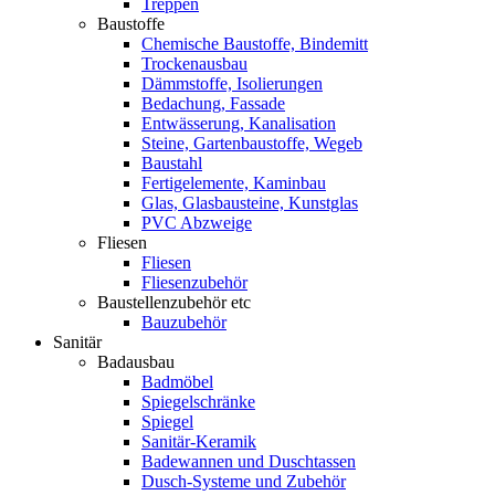
Treppen
Baustoffe
Chemische Baustoffe, Bindemitt
Trockenausbau
Dämmstoffe, Isolierungen
Bedachung, Fassade
Entwässerung, Kanalisation
Steine, Gartenbaustoffe, Wegeb
Baustahl
Fertigelemente, Kaminbau
Glas, Glasbausteine, Kunstglas
PVC Abzweige
Fliesen
Fliesen
Fliesenzubehör
Baustellenzubehör etc
Bauzubehör
Sanitär
Badausbau
Badmöbel
Spiegelschränke
Spiegel
Sanitär-Keramik
Badewannen und Duschtassen
Dusch-Systeme und Zubehör