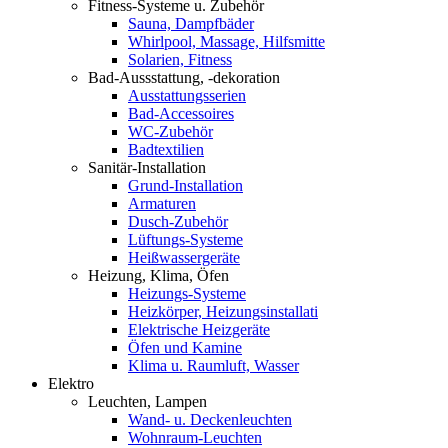
Fitness-Systeme u. Zubehör
Sauna, Dampfbäder
Whirlpool, Massage, Hilfsmitte
Solarien, Fitness
Bad-Aussstattung, -dekoration
Ausstattungsserien
Bad-Accessoires
WC-Zubehör
Badtextilien
Sanitär-Installation
Grund-Installation
Armaturen
Dusch-Zubehör
Lüftungs-Systeme
Heißwassergeräte
Heizung, Klima, Öfen
Heizungs-Systeme
Heizkörper, Heizungsinstallati
Elektrische Heizgeräte
Öfen und Kamine
Klima u. Raumluft, Wasser
Elektro
Leuchten, Lampen
Wand- u. Deckenleuchten
Wohnraum-Leuchten