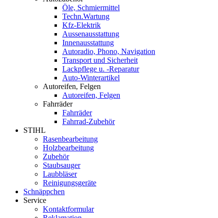
Öle, Schmiermittel
Techn.Wartung
Kfz-Elektrik
Aussenausstattung
Innenausstattung
Autoradio, Phono, Navigation
Transport und Sicherheit
Lackpflege u. -Reparatur
Auto-Winterartikel
Autoreifen, Felgen
Autoreifen, Felgen
Fahrräder
Fahrräder
Fahrrad-Zubehör
STIHL
Rasenbearbeitung
Holzbearbeitung
Zubehör
Staubsauger
Laubbläser
Reinigungsgeräte
Schnäppchen
Service
Kontaktformular
Reklamation