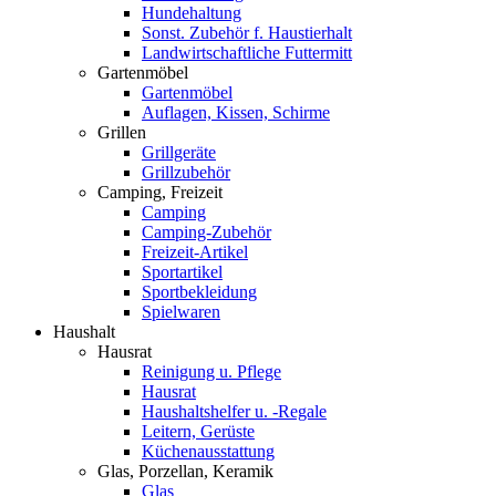
Hundehaltung
Sonst. Zubehör f. Haustierhalt
Landwirtschaftliche Futtermitt
Gartenmöbel
Gartenmöbel
Auflagen, Kissen, Schirme
Grillen
Grillgeräte
Grillzubehör
Camping, Freizeit
Camping
Camping-Zubehör
Freizeit-Artikel
Sportartikel
Sportbekleidung
Spielwaren
Haushalt
Hausrat
Reinigung u. Pflege
Hausrat
Haushaltshelfer u. -Regale
Leitern, Gerüste
Küchenausstattung
Glas, Porzellan, Keramik
Glas