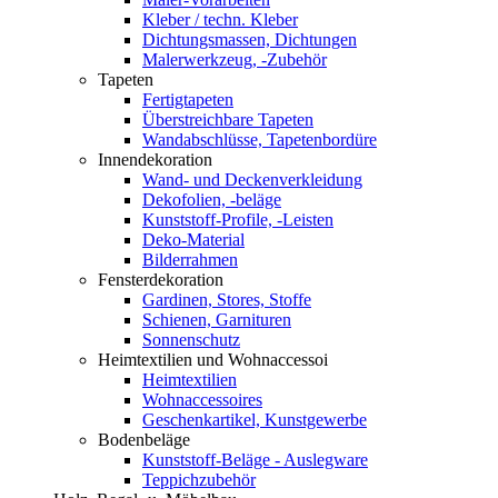
Kleber / techn. Kleber
Dichtungsmassen, Dichtungen
Malerwerkzeug, -Zubehör
Tapeten
Fertigtapeten
Überstreichbare Tapeten
Wandabschlüsse, Tapetenbordüre
Innendekoration
Wand- und Deckenverkleidung
Dekofolien, -beläge
Kunststoff-Profile, -Leisten
Deko-Material
Bilderrahmen
Fensterdekoration
Gardinen, Stores, Stoffe
Schienen, Garnituren
Sonnenschutz
Heimtextilien und Wohnaccessoi
Heimtextilien
Wohnaccessoires
Geschenkartikel, Kunstgewerbe
Bodenbeläge
Kunststoff-Beläge - Auslegware
Teppichzubehör