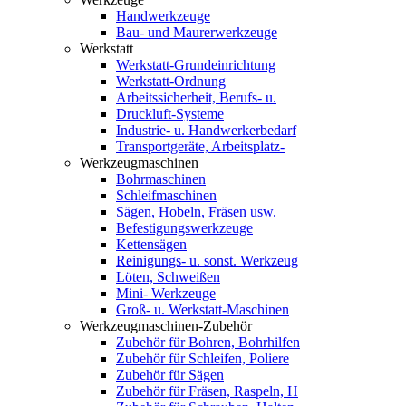
Handwerkzeuge
Bau- und Maurerwerkzeuge
Werkstatt
Werkstatt-Grundeinrichtung
Werkstatt-Ordnung
Arbeitssicherheit, Berufs- u.
Druckluft-Systeme
Industrie- u. Handwerkerbedarf
Transportgeräte, Arbeitsplatz-
Werkzeugmaschinen
Bohrmaschinen
Schleifmaschinen
Sägen, Hobeln, Fräsen usw.
Befestigungswerkzeuge
Kettensägen
Reinigungs- u. sonst. Werkzeug
Löten, Schweißen
Mini- Werkzeuge
Groß- u. Werkstatt-Maschinen
Werkzeugmaschinen-Zubehör
Zubehör für Bohren, Bohrhilfen
Zubehör für Schleifen, Poliere
Zubehör für Sägen
Zubehör für Fräsen, Raspeln, H