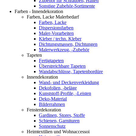
Zubehör für Schrauben, Halten
Sonstige Zubehör-Sortimente
Farben - Innendekoration
Farben, Lacke Malerbedarf
Farben, Lacke
Dispersionsfarben
Maler-Vorarbeiten
Kleber / techn. Kleber
Dichtungsmassen, Dichtungen
Malerwerkzeug, -Zubehör
Tapeten
Fertigtapeten
Überstreichbare Tapeten
Wandabschlüsse, Tapetenbordüre
Innendekoration
Wand- und Deckenverkleidung
Dekofolien, -beläge
Kunststoff-Profile, -Leisten
Deko-Material
Bilderrahmen
Fensterdekoration
Gardinen, Stores, Stoffe
Schienen, Garnituren
Sonnenschutz
Heimtextilien und Wohnaccessoi