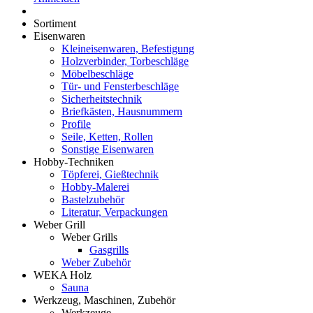
Sortiment
Eisenwaren
Kleineisenwaren, Befestigung
Holzverbinder, Torbeschläge
Möbelbeschläge
Tür- und Fensterbeschläge
Sicherheitstechnik
Briefkästen, Hausnummern
Profile
Seile, Ketten, Rollen
Sonstige Eisenwaren
Hobby-Techniken
Töpferei, Gießtechnik
Hobby-Malerei
Bastelzubehör
Literatur, Verpackungen
Weber Grill
Weber Grills
Gasgrills
Weber Zubehör
WEKA Holz
Sauna
Werkzeug, Maschinen, Zubehör
Werkzeuge