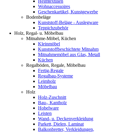
Heimtextilien
Wohnaccessoires
Geschenkartikel, Kunstgewerbe
Bodenbeläge
Kunststoff-Beläge - Auslegware
Teppichzubehör
Holz, Regal- u. Möbelbau
Mitnahme-Möbel, Küchen
Kleinmöbel
Kunststoffbeschichtete Mitnahm
Mitnahmemöbel aus Glas, Metall
Küchen
Regalböden, Regale, Möbelbau
Fertig-Regale
Regalbau-Systeme
Leimholz
Möbelbau
Holz
Holz-Zuschnitt
Bau-, Kantholz
Hobelware
Leisten
Wand- u. Deckenverkleidung
Parkett, Dielen, Laminat
Balkonbretter, Verkleidungen,