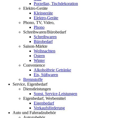
Porzellan, Tischdekoration
Elektro-Geräte
Kleingeräte
Elektro-Geräte
Phono, TV, Video,
Phono
Schreibwaren/Bürobedarf
Schreibwaren
Bürobedarf
Saison-Märkte
Weihnachten
Ostern
Winter
Convenience
Alkoholfreie Getränke
Eis, Süßwaren
Brennstoffe
Service, Eigenbedarf
Dienstleistungen
Sonst. Service-Leistungen
Eigenbedarf, Werbemittel
Eigenbedarf
Verkaufsförderung
Auto und Fahrradzubehör
Autozubehör