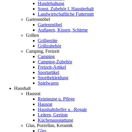
Hundehaltung
Sonst. Zubehör f. Haustierhalt
Landwirtschaftliche Futtermitt
Gartenmöbel
Gartenmöbel
Auflagen, Kissen, Schirme
Grillen
Grillgeräte
Grillzubehör
Camping, Freizeit
Camping
Camping-Zubehör
Freizeit-Artikel
Sportartikel
Sportbekleidung
Spielwaren
Haushalt
Hausrat
Reinigung u. Pflege
Hausrat
Haushaltshelfer u. -Regale
Leitern, Gerüste
Küchenausstattung
Glas, Porzellan, Keramik
Glas