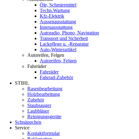
Öle, Schmiermittel
Techn.Wartung
Kfz-Elektrik
Aussenausstattung
Innenausstattung
Autoradio, Phono, Navigation
Transport und Sicherheit
Lackpflege u. -Reparatur
Auto-Winterartikel
Autoreifen, Felgen
Autoreifen, Felgen
Fahrräder
Fahrräder
Fahrrad-Zubehör
STIHL
Rasenbearbeitung
Holzbearbeitung
Zubehör
Staubsauger
Laubbläser
Reinigungsgeräte
Schnäppchen
Service
Kontaktformular
Reklamation