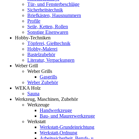
Tür- und Fensterbeschläge
Sicherheitstechnik
Briefkästen, Hausnummern
Profile
Seile, Ketten, Rollen
Sonstige Eisenwaren
Hobby-Techniken
Töpferei, Gießtechnik
Hobby-Malerei
Bastelzubehör
Literatur, Verpackungen
Weber Grill
Weber Grills
Gasgrills
Weber Zubehör
WEKA Holz
Sauna
Werkzeug, Maschinen, Zubehör
Werkzeuge
Handwerkzeuge
Bau- und Maurerwerkzeuge
Werkstatt
Werkstatt-Grundeinrichtung
Werkstatt-Ordnung
Arbeitssicherheit, Berufs- u.