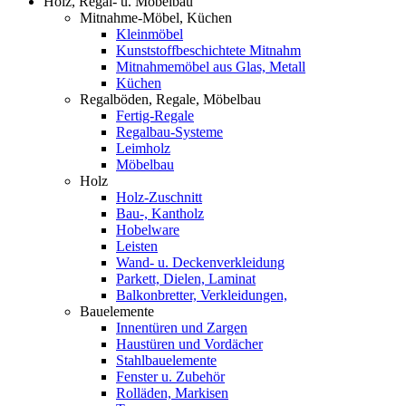
Holz, Regal- u. Möbelbau
Mitnahme-Möbel, Küchen
Kleinmöbel
Kunststoffbeschichtete Mitnahm
Mitnahmemöbel aus Glas, Metall
Küchen
Regalböden, Regale, Möbelbau
Fertig-Regale
Regalbau-Systeme
Leimholz
Möbelbau
Holz
Holz-Zuschnitt
Bau-, Kantholz
Hobelware
Leisten
Wand- u. Deckenverkleidung
Parkett, Dielen, Laminat
Balkonbretter, Verkleidungen,
Bauelemente
Innentüren und Zargen
Haustüren und Vordächer
Stahlbauelemente
Fenster u. Zubehör
Rolläden, Markisen