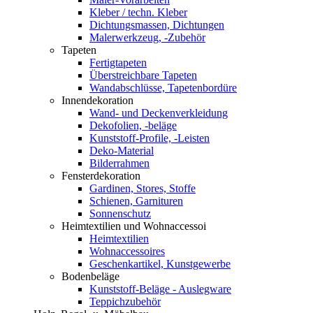
Kleber / techn. Kleber
Dichtungsmassen, Dichtungen
Malerwerkzeug, -Zubehör
Tapeten
Fertigtapeten
Überstreichbare Tapeten
Wandabschlüsse, Tapetenbordüre
Innendekoration
Wand- und Deckenverkleidung
Dekofolien, -beläge
Kunststoff-Profile, -Leisten
Deko-Material
Bilderrahmen
Fensterdekoration
Gardinen, Stores, Stoffe
Schienen, Garnituren
Sonnenschutz
Heimtextilien und Wohnaccessoi
Heimtextilien
Wohnaccessoires
Geschenkartikel, Kunstgewerbe
Bodenbeläge
Kunststoff-Beläge - Auslegware
Teppichzubehör