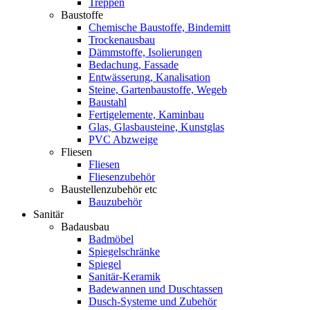
Treppen
Baustoffe
Chemische Baustoffe, Bindemitt
Trockenausbau
Dämmstoffe, Isolierungen
Bedachung, Fassade
Entwässerung, Kanalisation
Steine, Gartenbaustoffe, Wegeb
Baustahl
Fertigelemente, Kaminbau
Glas, Glasbausteine, Kunstglas
PVC Abzweige
Fliesen
Fliesen
Fliesenzubehör
Baustellenzubehör etc
Bauzubehör
Sanitär
Badausbau
Badmöbel
Spiegelschränke
Spiegel
Sanitär-Keramik
Badewannen und Duschtassen
Dusch-Systeme und Zubehör