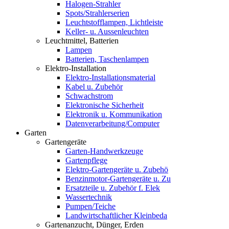
Halogen-Strahler
Spots/Strahlerserien
Leuchtstofflampen, Lichtleiste
Keller- u. Aussenleuchten
Leuchtmittel, Batterien
Lampen
Batterien, Taschenlampen
Elektro-Installation
Elektro-Installationsmaterial
Kabel u. Zubehör
Schwachstrom
Elektronische Sicherheit
Elektronik u. Kommunikation
Datenverarbeitung/Computer
Garten
Gartengeräte
Garten-Handwerkzeuge
Gartenpflege
Elektro-Gartengeräte u. Zubehö
Benzinmotor-Gartengeräte u. Zu
Ersatzteile u. Zubehör f. Elek
Wassertechnik
Pumpen/Teiche
Landwirtschaftlicher Kleinbeda
Gartenanzucht, Dünger, Erden