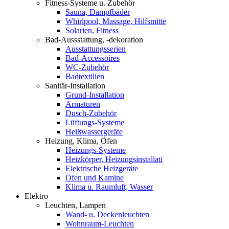
Fitness-Systeme u. Zubehör
Sauna, Dampfbäder
Whirlpool, Massage, Hilfsmitte
Solarien, Fitness
Bad-Aussstattung, -dekoration
Ausstattungsserien
Bad-Accessoires
WC-Zubehör
Badtextilien
Sanitär-Installation
Grund-Installation
Armaturen
Dusch-Zubehör
Lüftungs-Systeme
Heißwassergeräte
Heizung, Klima, Öfen
Heizungs-Systeme
Heizkörper, Heizungsinstallati
Elektrische Heizgeräte
Öfen und Kamine
Klima u. Raumluft, Wasser
Elektro
Leuchten, Lampen
Wand- u. Deckenleuchten
Wohnraum-Leuchten