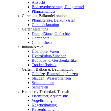
Anzucht
Bodenverbesserung, Düngemittel
Pflanzenschutz
Garten- u. Balkondekoration
Pflanzgefäße, Balkonkästen
Gartendekoration
Gartengestaltung
Draht, Zäune, Geflechte
Gartenholz
Gartenhäuser
Indoor-Artikel
Übertöpfe, Vasen
Hydrokultur-Zubehör
Boutique- u. Geschenkartikel
Trockenfloristik
Garten-, Balkon u. Baumschulpf
Gehölze, Baumschulpflanzen
Stauden, Wasserpflanzen
Schnittblumen
Sämereien
Heimtiere, Tierbedarf, Tiernah
Fischfutter, Aquaraistik
Vogelhaltung
Nagetierhaltung
Katzenhaltung