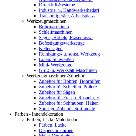
Druckluft-Systeme
Industrie- u. Handwerkerbedarf
Transportgeräte, Arbeitsplatz-
Werkzeugmaschinen
Bohrmaschinen
Schleifmaschinen
Sägen, Hobeln, Fräsen usw.
Befestigungswerkzeuge
Kettensägen
Reinigungs- u. sonst. Werkzeug
Löten, Schweißen
Mini- Werkzeuge
Groß- u. Werkstatt-Maschinen
Werkzeugmaschinen-Zubehör
Zubehör für Bohren, Bohrhilfen
Zubehör für Schleifen, Poliere
Zubehör für Sägen
Zubehör für Fräsen, Raspeln, H
Zubehör für Schrauben, Halten
Sonstige Zubehör-Sortimente
Farben - Innendekoration
Farben, Lacke Malerbedarf
Farben, Lacke
Dispersionsfarben
Maler-Vorarbeiten