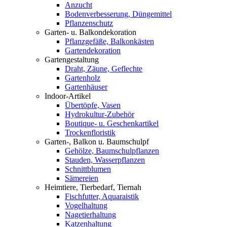
Anzucht
Bodenverbesserung, Düngemittel
Pflanzenschutz
Garten- u. Balkondekoration
Pflanzgefäße, Balkonkästen
Gartendekoration
Gartengestaltung
Draht, Zäune, Geflechte
Gartenholz
Gartenhäuser
Indoor-Artikel
Übertöpfe, Vasen
Hydrokultur-Zubehör
Boutique- u. Geschenkartikel
Trockenfloristik
Garten-, Balkon u. Baumschulpf
Gehölze, Baumschulpflanzen
Stauden, Wasserpflanzen
Schnittblumen
Sämereien
Heimtiere, Tierbedarf, Tiernah
Fischfutter, Aquaraistik
Vogelhaltung
Nagetierhaltung
Katzenhaltung