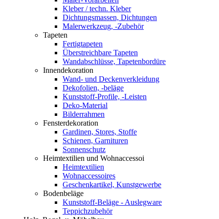
Kleber / techn. Kleber
Dichtungsmassen, Dichtungen
Malerwerkzeug, -Zubehör
Tapeten
Fertigtapeten
Überstreichbare Tapeten
Wandabschlüsse, Tapetenbordüre
Innendekoration
Wand- und Deckenverkleidung
Dekofolien, -beläge
Kunststoff-Profile, -Leisten
Deko-Material
Bilderrahmen
Fensterdekoration
Gardinen, Stores, Stoffe
Schienen, Garnituren
Sonnenschutz
Heimtextilien und Wohnaccessoi
Heimtextilien
Wohnaccessoires
Geschenkartikel, Kunstgewerbe
Bodenbeläge
Kunststoff-Beläge - Auslegware
Teppichzubehör