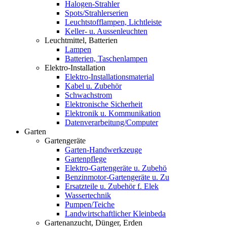
Halogen-Strahler
Spots/Strahlerserien
Leuchtstofflampen, Lichtleiste
Keller- u. Aussenleuchten
Leuchtmittel, Batterien
Lampen
Batterien, Taschenlampen
Elektro-Installation
Elektro-Installationsmaterial
Kabel u. Zubehör
Schwachstrom
Elektronische Sicherheit
Elektronik u. Kommunikation
Datenverarbeitung/Computer
Garten
Gartengeräte
Garten-Handwerkzeuge
Gartenpflege
Elektro-Gartengeräte u. Zubehö
Benzinmotor-Gartengeräte u. Zu
Ersatzteile u. Zubehör f. Elek
Wassertechnik
Pumpen/Teiche
Landwirtschaftlicher Kleinbeda
Gartenanzucht, Dünger, Erden