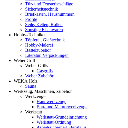
Tür- und Fensterbeschläge
Sicherheitstechnik
Briefkästen, Hausnummern
Profile
Seile, Ketten, Rollen
Sonstige Eisenwaren
Hobby-Techniken
Töpferei, Gießtechnik
Hobby-Malerei
Bastelzubehör
Literatur, Verpackungen
Weber Grill
Weber Grills
Gasgrills
Weber Zubehör
WEKA Holz
Sauna
Werkzeug, Maschinen, Zubehör
Werkzeuge
Handwerkzeuge
Bau- und Maurerwerkzeuge
Werkstatt
Werkstatt-Grundeinrichtung
Werkstatt-Ordnung
Arbeitssicherheit, Berufs- u.