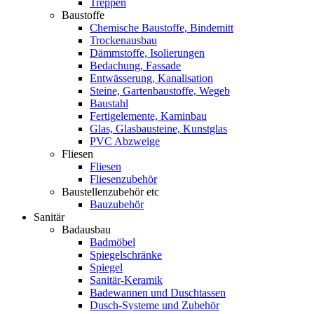
Treppen
Baustoffe
Chemische Baustoffe, Bindemitt
Trockenausbau
Dämmstoffe, Isolierungen
Bedachung, Fassade
Entwässerung, Kanalisation
Steine, Gartenbaustoffe, Wegeb
Baustahl
Fertigelemente, Kaminbau
Glas, Glasbausteine, Kunstglas
PVC Abzweige
Fliesen
Fliesen
Fliesenzubehör
Baustellenzubehör etc
Bauzubehör
Sanitär
Badausbau
Badmöbel
Spiegelschränke
Spiegel
Sanitär-Keramik
Badewannen und Duschtassen
Dusch-Systeme und Zubehör