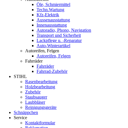
Öle, Schmiermittel
Techn.Wartung
Kfz-Elektrik
Aussenausstattung
Innenausstattung
Autoradio, Phono, Navigation
Transport und Sicherheit
Lackpflege u. -Reparatur
Auto-Winterartikel
Autoreifen, Felgen
Autoreifen, Felgen
Fahrräder
Fahrräder
Fahrrad-Zubehör
STIHL
Rasenbearbeitung
Holzbearbeitung
Zubehör
Staubsauger
Laubbläser
Reinigungsgeräte
Schnäppchen
Service
Kontaktformular
Reklamation