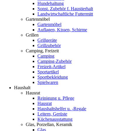
Hundehaltung
Sonst. Zubehör f. Haustierhalt
Landwirtschaftliche Futtermitt
Gartenmöbel
Gartenmöbel
Auflagen, Kissen, Schirme
Grillen
Grillgeräte
Grillzubehör
Camping, Freizeit
Camping
Camping-Zubehör
Freizeit-Artikel
Sportartikel
Sportbekleidung
Spielwaren
Haushalt
Hausrat
Reinigung u. Pflege
Hausrat
Haushaltshelfer u. -Regale
Leitern, Gerüste
Küchenausstattung
Glas, Porzellan, Keramik
Glas