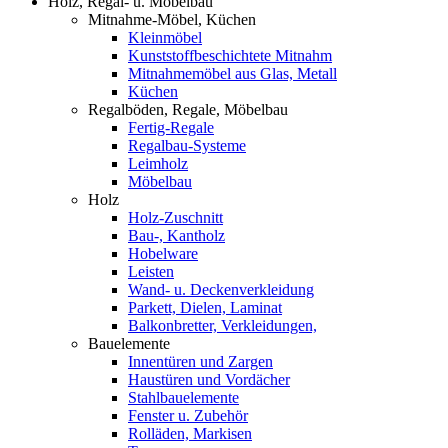
Holz, Regal- u. Möbelbau
Mitnahme-Möbel, Küchen
Kleinmöbel
Kunststoffbeschichtete Mitnahm
Mitnahmemöbel aus Glas, Metall
Küchen
Regalböden, Regale, Möbelbau
Fertig-Regale
Regalbau-Systeme
Leimholz
Möbelbau
Holz
Holz-Zuschnitt
Bau-, Kantholz
Hobelware
Leisten
Wand- u. Deckenverkleidung
Parkett, Dielen, Laminat
Balkonbretter, Verkleidungen,
Bauelemente
Innentüren und Zargen
Haustüren und Vordächer
Stahlbauelemente
Fenster u. Zubehör
Rolläden, Markisen