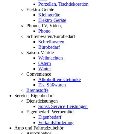
Porzellan, Tischdekoration
Elektro-Geräte
Kleingeräte
Elektro-Geräte
Phono, TV, Video,
Phono
Schreibwaren/Bürobedarf
Schreibwaren
Bürobedarf
Saison-Märkte
Weihnachten
Ostern
Winter
Convenience
Alkoholfreie Getränke
Eis, Süßwaren
Brennstoffe
Service, Eigenbedarf
Dienstleistungen
Sonst. Service-Leistungen
Eigenbedarf, Werbemittel
Eigenbedarf
Verkaufsförderung
Auto und Fahrradzubehör
Autozubehör