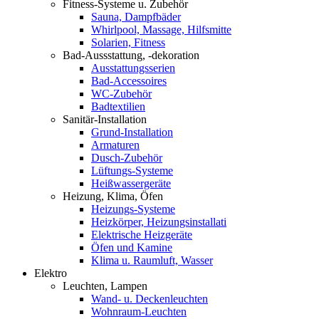
Fitness-Systeme u. Zubehör
Sauna, Dampfbäder
Whirlpool, Massage, Hilfsmitte
Solarien, Fitness
Bad-Aussstattung, -dekoration
Ausstattungsserien
Bad-Accessoires
WC-Zubehör
Badtextilien
Sanitär-Installation
Grund-Installation
Armaturen
Dusch-Zubehör
Lüftungs-Systeme
Heißwassergeräte
Heizung, Klima, Öfen
Heizungs-Systeme
Heizkörper, Heizungsinstallati
Elektrische Heizgeräte
Öfen und Kamine
Klima u. Raumluft, Wasser
Elektro
Leuchten, Lampen
Wand- u. Deckenleuchten
Wohnraum-Leuchten