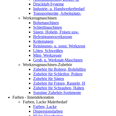
Druckluft-Systeme
Industrie- u. Handwerkerbedarf
Transportgeräte, Arbeitsplatz-
Werkzeugmaschinen
Bohrmaschinen
Schleifmaschinen
Sägen, Hobeln, Fräsen usw.
Befestigungswerkzeuge
Kettensägen
Reinigungs- u. sonst. Werkzeug
Löten, Schweißen
Mini- Werkzeuge
Groß- u. Werkstatt-Maschinen
Werkzeugmaschinen-Zubehör
Zubehör für Bohren, Bohrhilfen
Zubehör für Schleifen, Poliere
Zubehör für Sägen
Zubehör für Fräsen, Raspeln, H
Zubehör für Schrauben, Halten
Sonstige Zubehör-Sortimente
Farben - Innendekoration
Farben, Lacke Malerbedarf
Farben, Lacke
Dispersionsfarben
Maler-Vorarbeiten