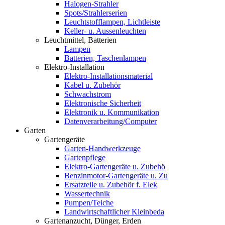
Halogen-Strahler
Spots/Strahlerserien
Leuchtstofflampen, Lichtleiste
Keller- u. Aussenleuchten
Leuchtmittel, Batterien
Lampen
Batterien, Taschenlampen
Elektro-Installation
Elektro-Installationsmaterial
Kabel u. Zubehör
Schwachstrom
Elektronische Sicherheit
Elektronik u. Kommunikation
Datenverarbeitung/Computer
Garten
Gartengeräte
Garten-Handwerkzeuge
Gartenpflege
Elektro-Gartengeräte u. Zubehö
Benzinmotor-Gartengeräte u. Zu
Ersatzteile u. Zubehör f. Elek
Wassertechnik
Pumpen/Teiche
Landwirtschaftlicher Kleinbeda
Gartenanzucht, Dünger, Erden