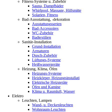
Fitness-Systeme u. Zubehör
Sauna, Dampfbäder
Whirlpool, Massage, Hilfsmitte
Solarien, Fitness
Bad-Aussstattung, -dekoration
Ausstattungsserien
Bad-Accessoires
WC-Zubehör
Badtextilien
Sanitär-Installation
Grund-Installation
Armaturen
Dusch-Zubehör
Lüftungs-Systeme
Heißwassergeräte
Heizung, Klima, Öfen
Heizungs-Systeme
Heizkörper, Heizungsinstallati
Elektrische Heizgeräte
Öfen und Kamine
Klima u. Raumluft, Wasser
Elektro
Leuchten, Lampen
Wand- u. Deckenleuchten
Wohnraum-Leuchten