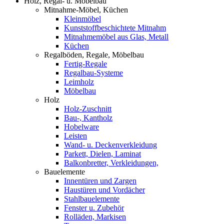
Holz, Regal- u. Möbelbau
Mitnahme-Möbel, Küchen
Kleinmöbel
Kunststoffbeschichtete Mitnahm
Mitnahmemöbel aus Glas, Metall
Küchen
Regalböden, Regale, Möbelbau
Fertig-Regale
Regalbau-Systeme
Leimholz
Möbelbau
Holz
Holz-Zuschnitt
Bau-, Kantholz
Hobelware
Leisten
Wand- u. Deckenverkleidung
Parkett, Dielen, Laminat
Balkonbretter, Verkleidungen,
Bauelemente
Innentüren und Zargen
Haustüren und Vordächer
Stahlbauelemente
Fenster u. Zubehör
Rolläden, Markisen