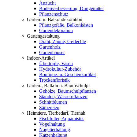
Anzucht
Bodenverbesserung, Düngemittel
Pflanzenschutz
Garten- u. Balkondekoration
Pflanzgefäße, Balkonkästen
Gartendekoration
Gartengestaltung
Draht, Zäune, Geflechte
Gartenholz
Gartenhäuser
Indoor-Artikel
Übertöpfe, Vasen
Hydrokultur-Zubehör
Boutique- u. Geschenkartikel
Trockenfloristik
Garten-, Balkon u. Baumschulpf
Gehölze, Baumschulpflanzen
Stauden, Wasserpflanzen
Schnittblumen
Sämereien
Heimtiere, Tierbedarf, Tiernah
Fischfutter, Aquaraistik
Vogelhaltung
Nagetierhaltung
Katzenhaltung