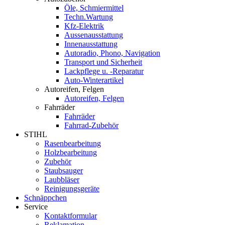
Öle, Schmiermittel
Techn.Wartung
Kfz-Elektrik
Aussenausstattung
Innenausstattung
Autoradio, Phono, Navigation
Transport und Sicherheit
Lackpflege u. -Reparatur
Auto-Winterartikel
Autoreifen, Felgen
Autoreifen, Felgen
Fahrräder
Fahrräder
Fahrrad-Zubehör
STIHL
Rasenbearbeitung
Holzbearbeitung
Zubehör
Staubsauger
Laubbläser
Reinigungsgeräte
Schnäppchen
Service
Kontaktformular
Reklamation