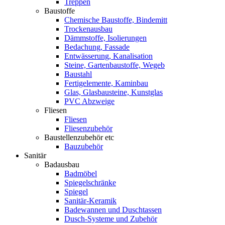
Treppen
Baustoffe
Chemische Baustoffe, Bindemitt
Trockenausbau
Dämmstoffe, Isolierungen
Bedachung, Fassade
Entwässerung, Kanalisation
Steine, Gartenbaustoffe, Wegeb
Baustahl
Fertigelemente, Kaminbau
Glas, Glasbausteine, Kunstglas
PVC Abzweige
Fliesen
Fliesen
Fliesenzubehör
Baustellenzubehör etc
Bauzubehör
Sanitär
Badausbau
Badmöbel
Spiegelschränke
Spiegel
Sanitär-Keramik
Badewannen und Duschtassen
Dusch-Systeme und Zubehör