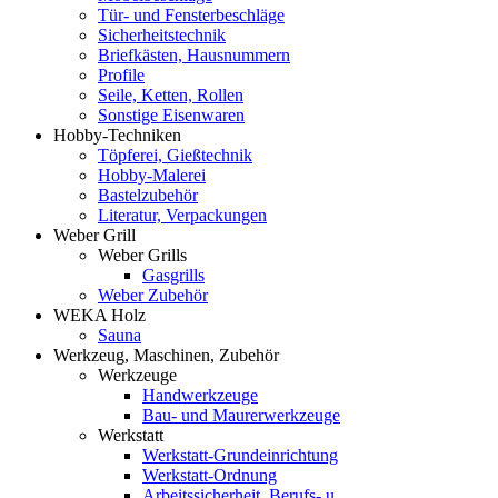
Tür- und Fensterbeschläge
Sicherheitstechnik
Briefkästen, Hausnummern
Profile
Seile, Ketten, Rollen
Sonstige Eisenwaren
Hobby-Techniken
Töpferei, Gießtechnik
Hobby-Malerei
Bastelzubehör
Literatur, Verpackungen
Weber Grill
Weber Grills
Gasgrills
Weber Zubehör
WEKA Holz
Sauna
Werkzeug, Maschinen, Zubehör
Werkzeuge
Handwerkzeuge
Bau- und Maurerwerkzeuge
Werkstatt
Werkstatt-Grundeinrichtung
Werkstatt-Ordnung
Arbeitssicherheit, Berufs- u.