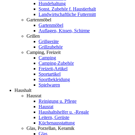
Hundehaltung
Sonst. Zubehör f. Haustierhalt
Landwirtschaftliche Futtermitt
Gartenmöbel
Gartenmöbel
Auflagen, Kissen, Schirme
Grillen
Grillgeräte
Grillzubehör
Camping, Freizeit
Camping
Camping-Zubehör
Freizeit-Artikel
Sportartikel
Sportbekleidung
Spielwaren
Haushalt
Hausrat
Reinigung u. Pflege
Hausrat
Haushaltshelfer u. -Regale
Leitern, Gerüste
Küchenausstattung
Glas, Porzellan, Keramik
Glas