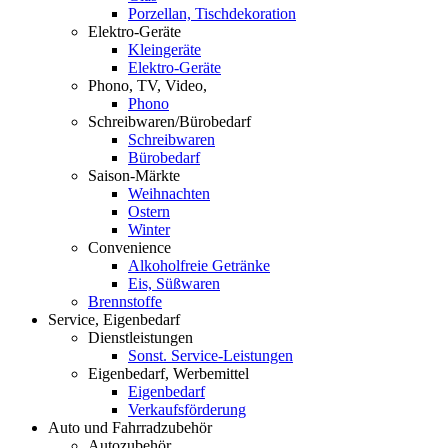
Porzellan, Tischdekoration
Elektro-Geräte
Kleingeräte
Elektro-Geräte
Phono, TV, Video,
Phono
Schreibwaren/Bürobedarf
Schreibwaren
Bürobedarf
Saison-Märkte
Weihnachten
Ostern
Winter
Convenience
Alkoholfreie Getränke
Eis, Süßwaren
Brennstoffe
Service, Eigenbedarf
Dienstleistungen
Sonst. Service-Leistungen
Eigenbedarf, Werbemittel
Eigenbedarf
Verkaufsförderung
Auto und Fahrradzubehör
Autozubehör