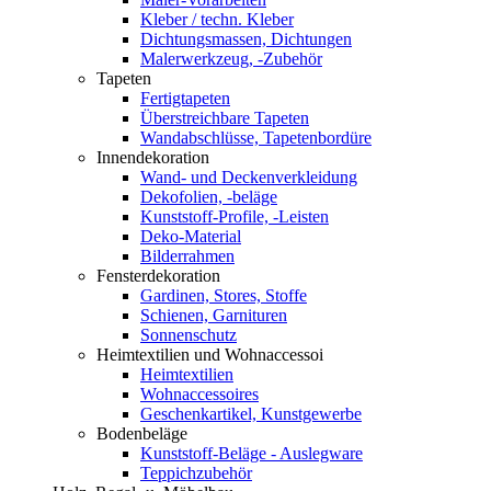
Kleber / techn. Kleber
Dichtungsmassen, Dichtungen
Malerwerkzeug, -Zubehör
Tapeten
Fertigtapeten
Überstreichbare Tapeten
Wandabschlüsse, Tapetenbordüre
Innendekoration
Wand- und Deckenverkleidung
Dekofolien, -beläge
Kunststoff-Profile, -Leisten
Deko-Material
Bilderrahmen
Fensterdekoration
Gardinen, Stores, Stoffe
Schienen, Garnituren
Sonnenschutz
Heimtextilien und Wohnaccessoi
Heimtextilien
Wohnaccessoires
Geschenkartikel, Kunstgewerbe
Bodenbeläge
Kunststoff-Beläge - Auslegware
Teppichzubehör