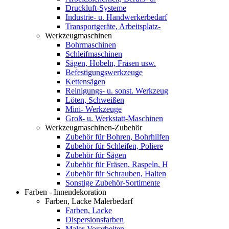
Druckluft-Systeme
Industrie- u. Handwerkerbedarf
Transportgeräte, Arbeitsplatz-
Werkzeugmaschinen
Bohrmaschinen
Schleifmaschinen
Sägen, Hobeln, Fräsen usw.
Befestigungswerkzeuge
Kettensägen
Reinigungs- u. sonst. Werkzeug
Löten, Schweißen
Mini- Werkzeuge
Groß- u. Werkstatt-Maschinen
Werkzeugmaschinen-Zubehör
Zubehör für Bohren, Bohrhilfen
Zubehör für Schleifen, Poliere
Zubehör für Sägen
Zubehör für Fräsen, Raspeln, H
Zubehör für Schrauben, Halten
Sonstige Zubehör-Sortimente
Farben - Innendekoration
Farben, Lacke Malerbedarf
Farben, Lacke
Dispersionsfarben
Maler-Vorarbeiten