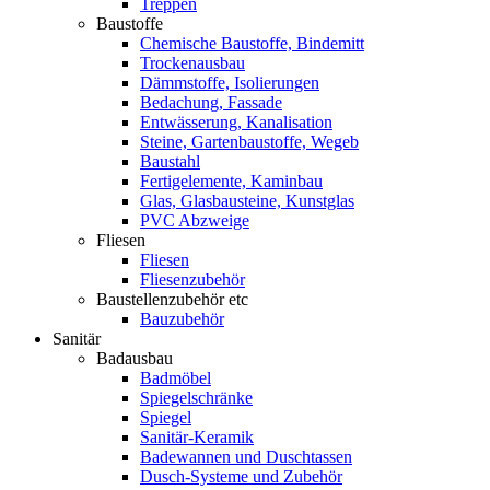
Treppen
Baustoffe
Chemische Baustoffe, Bindemitt
Trockenausbau
Dämmstoffe, Isolierungen
Bedachung, Fassade
Entwässerung, Kanalisation
Steine, Gartenbaustoffe, Wegeb
Baustahl
Fertigelemente, Kaminbau
Glas, Glasbausteine, Kunstglas
PVC Abzweige
Fliesen
Fliesen
Fliesenzubehör
Baustellenzubehör etc
Bauzubehör
Sanitär
Badausbau
Badmöbel
Spiegelschränke
Spiegel
Sanitär-Keramik
Badewannen und Duschtassen
Dusch-Systeme und Zubehör