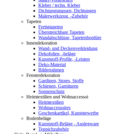
Kleber / techn. Kleber
Dichtungsmassen, Dichtungen
Malerwerkzeug, -Zubehör
Tapeten
Fertigtapeten
Überstreichbare Tapeten
Wandabschlüsse, Tapetenbordüre
Innendekoration
Wand- und Deckenverkleidung
Dekofolien, -beläge
Kunststoff-Profile, -Leisten
Deko-Material
Bilderrahmen
Fensterdekoration
Gardinen, Stores, Stoffe
Schienen, Garnituren
Sonnenschutz
Heimtextilien und Wohnaccessoi
Heimtextilien
Wohnaccessoires
Geschenkartikel, Kunstgewerbe
Bodenbeläge
Kunststoff-Beläge - Auslegware
Teppichzubehör