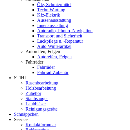
Öle, Schmiermittel
Techn.Wartung
Kfz-Elektrik
Aussenausstattung
Innenausstattung
Autoradio, Phono, Navigation
Transport und Sicherheit
Lackpflege u. -Reparatur
Auto-Winterartikel
Autoreifen, Felgen
Autoreifen, Felgen
Fahrräder
Fahrräder
Fahrrad-Zubehör
STIHL
Rasenbearbeitung
Holzbearbeitung
Zubehör
Staubsauger
Laubbläser
Reinigungsgeräte
Schnäppchen
Service
Kontaktformular
Reklamation