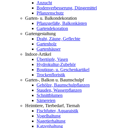
Anzucht
Bodenverbesserung, Düngemittel
Pflanzenschutz
Garten- u. Balkondekoration
Pflanzgefäße, Balkonkästen
Gartendekoration
Gartengestaltung
Draht, Zäune, Geflechte
Gartenholz
Gartenhäuser
Indoor-Artikel
Übertöpfe, Vasen
Hydrokultur-Zubehör
Boutique- u. Geschenkartikel
Trockenfloristik
Garten-, Balkon u. Baumschulpf
Gehölze, Baumschulpflanzen
Stauden, Wasserpflanzen
Schnittblumen
Sämereien
Heimtiere, Tierbedarf, Tiernah
Fischfutter, Aquaraistik
Vogelhaltung
Nagetierhaltung
Katzenhaltung