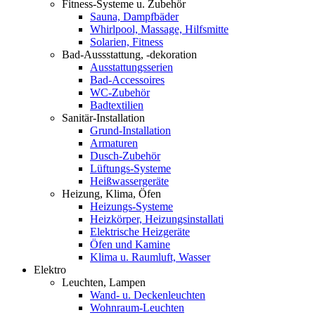
Fitness-Systeme u. Zubehör
Sauna, Dampfbäder
Whirlpool, Massage, Hilfsmitte
Solarien, Fitness
Bad-Aussstattung, -dekoration
Ausstattungsserien
Bad-Accessoires
WC-Zubehör
Badtextilien
Sanitär-Installation
Grund-Installation
Armaturen
Dusch-Zubehör
Lüftungs-Systeme
Heißwassergeräte
Heizung, Klima, Öfen
Heizungs-Systeme
Heizkörper, Heizungsinstallati
Elektrische Heizgeräte
Öfen und Kamine
Klima u. Raumluft, Wasser
Elektro
Leuchten, Lampen
Wand- u. Deckenleuchten
Wohnraum-Leuchten