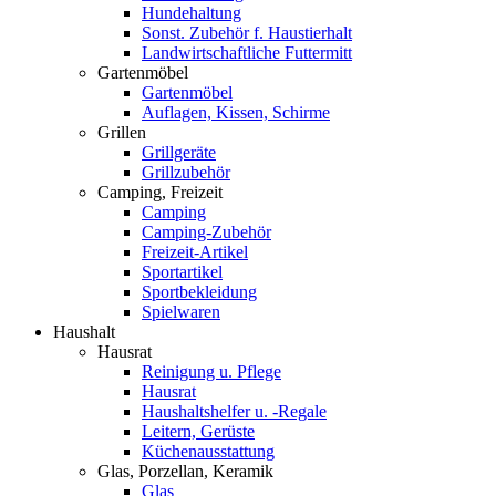
Hundehaltung
Sonst. Zubehör f. Haustierhalt
Landwirtschaftliche Futtermitt
Gartenmöbel
Gartenmöbel
Auflagen, Kissen, Schirme
Grillen
Grillgeräte
Grillzubehör
Camping, Freizeit
Camping
Camping-Zubehör
Freizeit-Artikel
Sportartikel
Sportbekleidung
Spielwaren
Haushalt
Hausrat
Reinigung u. Pflege
Hausrat
Haushaltshelfer u. -Regale
Leitern, Gerüste
Küchenausstattung
Glas, Porzellan, Keramik
Glas