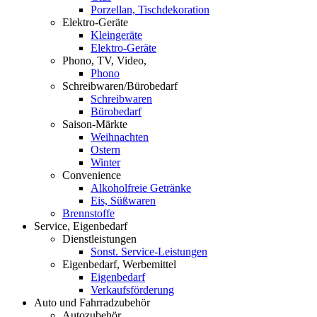
Porzellan, Tischdekoration
Elektro-Geräte
Kleingeräte
Elektro-Geräte
Phono, TV, Video,
Phono
Schreibwaren/Bürobedarf
Schreibwaren
Bürobedarf
Saison-Märkte
Weihnachten
Ostern
Winter
Convenience
Alkoholfreie Getränke
Eis, Süßwaren
Brennstoffe
Service, Eigenbedarf
Dienstleistungen
Sonst. Service-Leistungen
Eigenbedarf, Werbemittel
Eigenbedarf
Verkaufsförderung
Auto und Fahrradzubehör
Autozubehör