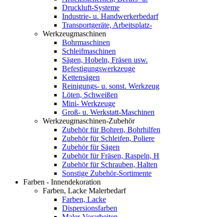
Druckluft-Systeme
Industrie- u. Handwerkerbedarf
Transportgeräte, Arbeitsplatz-
Werkzeugmaschinen
Bohrmaschinen
Schleifmaschinen
Sägen, Hobeln, Fräsen usw.
Befestigungswerkzeuge
Kettensägen
Reinigungs- u. sonst. Werkzeug
Löten, Schweißen
Mini- Werkzeuge
Groß- u. Werkstatt-Maschinen
Werkzeugmaschinen-Zubehör
Zubehör für Bohren, Bohrhilfen
Zubehör für Schleifen, Poliere
Zubehör für Sägen
Zubehör für Fräsen, Raspeln, H
Zubehör für Schrauben, Halten
Sonstige Zubehör-Sortimente
Farben - Innendekoration
Farben, Lacke Malerbedarf
Farben, Lacke
Dispersionsfarben
Maler-Vorarbeiten