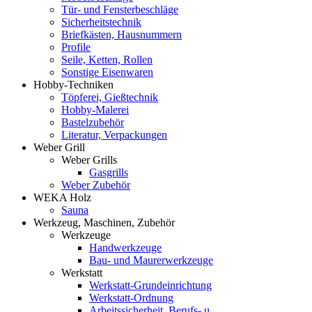
Tür- und Fensterbeschläge
Sicherheitstechnik
Briefkästen, Hausnummern
Profile
Seile, Ketten, Rollen
Sonstige Eisenwaren
Hobby-Techniken
Töpferei, Gießtechnik
Hobby-Malerei
Bastelzubehör
Literatur, Verpackungen
Weber Grill
Weber Grills
Gasgrills
Weber Zubehör
WEKA Holz
Sauna
Werkzeug, Maschinen, Zubehör
Werkzeuge
Handwerkzeuge
Bau- und Maurerwerkzeuge
Werkstatt
Werkstatt-Grundeinrichtung
Werkstatt-Ordnung
Arbeitssicherheit, Berufs- u.