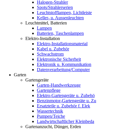
Halogen-Strahler
Spots/Strahlerserien
Leuchtstofflampen, Lichtleiste
Keller- u. Aussenleuchten
Leuchtmittel, Batterien
Lampen
Batterien, Taschenlampen
Elektro-Installation
Elektro-Installationsmaterial
Kabel u. Zubehör
Schwachstrom
Elektronische Sicherheit
Elektronik u. Kommunikation
Datenverarbeitung/Computer
Garten
Gartengeräte
Garten-Handwerkzeuge
Gartenpflege
Elektro-Gartengeräte u. Zubehö
Benzinmotor-Gartengeräte u. Zu
Ersatzteile u. Zubehör f. Elek
Wassertechnik
Pumpen/Teiche
Landwirtschaftlicher Kleinbeda
Gartenanzucht, Dünger, Erden