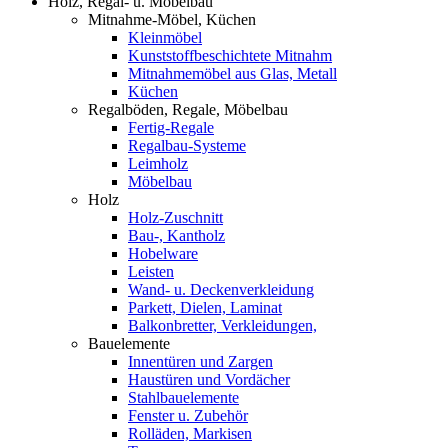
Holz, Regal- u. Möbelbau
Mitnahme-Möbel, Küchen
Kleinmöbel
Kunststoffbeschichtete Mitnahm
Mitnahmemöbel aus Glas, Metall
Küchen
Regalböden, Regale, Möbelbau
Fertig-Regale
Regalbau-Systeme
Leimholz
Möbelbau
Holz
Holz-Zuschnitt
Bau-, Kantholz
Hobelware
Leisten
Wand- u. Deckenverkleidung
Parkett, Dielen, Laminat
Balkonbretter, Verkleidungen,
Bauelemente
Innentüren und Zargen
Haustüren und Vordächer
Stahlbauelemente
Fenster u. Zubehör
Rolläden, Markisen