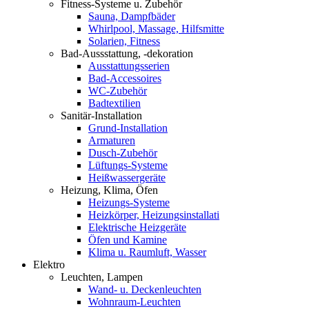
Fitness-Systeme u. Zubehör
Sauna, Dampfbäder
Whirlpool, Massage, Hilfsmitte
Solarien, Fitness
Bad-Aussstattung, -dekoration
Ausstattungsserien
Bad-Accessoires
WC-Zubehör
Badtextilien
Sanitär-Installation
Grund-Installation
Armaturen
Dusch-Zubehör
Lüftungs-Systeme
Heißwassergeräte
Heizung, Klima, Öfen
Heizungs-Systeme
Heizkörper, Heizungsinstallati
Elektrische Heizgeräte
Öfen und Kamine
Klima u. Raumluft, Wasser
Elektro
Leuchten, Lampen
Wand- u. Deckenleuchten
Wohnraum-Leuchten