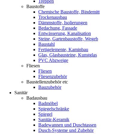
Treppen
Baustoffe
Chemische Baustoffe, Bindemitt
Trockenausbau
Dämmstoffe, Isolierungen
Bedachung, Fassade
Entwässerung, Kanalisation
Steine, Gartenbaustoffe, Wegeb
Baustahl
Fertigelemente, Kaminbau
Glas, Glasbausteine, Kunstglas
PVC Abzweige
Fliesen
Fliesen
Fliesenzubehör
Baustellenzubehör etc
Bauzubehör
Sanitär
Badausbau
Badmöbel
Spiegelschränke
Spiegel
Sanitär-Keramik
Badewannen und Duschtassen
Dusch-Systeme und Zubehör