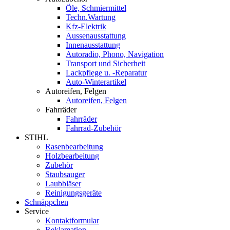
Öle, Schmiermittel
Techn.Wartung
Kfz-Elektrik
Aussenausstattung
Innenausstattung
Autoradio, Phono, Navigation
Transport und Sicherheit
Lackpflege u. -Reparatur
Auto-Winterartikel
Autoreifen, Felgen
Autoreifen, Felgen
Fahrräder
Fahrräder
Fahrrad-Zubehör
STIHL
Rasenbearbeitung
Holzbearbeitung
Zubehör
Staubsauger
Laubbläser
Reinigungsgeräte
Schnäppchen
Service
Kontaktformular
Reklamation