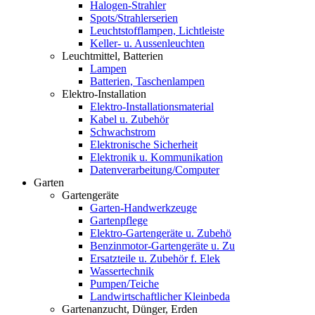
Halogen-Strahler
Spots/Strahlerserien
Leuchtstofflampen, Lichtleiste
Keller- u. Aussenleuchten
Leuchtmittel, Batterien
Lampen
Batterien, Taschenlampen
Elektro-Installation
Elektro-Installationsmaterial
Kabel u. Zubehör
Schwachstrom
Elektronische Sicherheit
Elektronik u. Kommunikation
Datenverarbeitung/Computer
Garten
Gartengeräte
Garten-Handwerkzeuge
Gartenpflege
Elektro-Gartengeräte u. Zubehö
Benzinmotor-Gartengeräte u. Zu
Ersatzteile u. Zubehör f. Elek
Wassertechnik
Pumpen/Teiche
Landwirtschaftlicher Kleinbeda
Gartenanzucht, Dünger, Erden