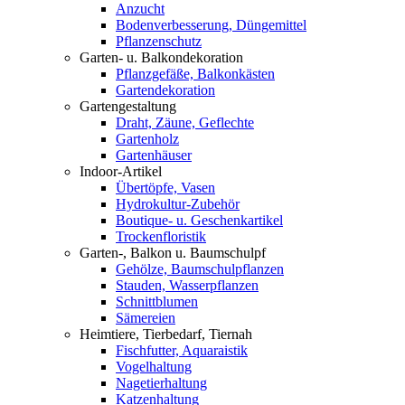
Anzucht
Bodenverbesserung, Düngemittel
Pflanzenschutz
Garten- u. Balkondekoration
Pflanzgefäße, Balkonkästen
Gartendekoration
Gartengestaltung
Draht, Zäune, Geflechte
Gartenholz
Gartenhäuser
Indoor-Artikel
Übertöpfe, Vasen
Hydrokultur-Zubehör
Boutique- u. Geschenkartikel
Trockenfloristik
Garten-, Balkon u. Baumschulpf
Gehölze, Baumschulpflanzen
Stauden, Wasserpflanzen
Schnittblumen
Sämereien
Heimtiere, Tierbedarf, Tiernah
Fischfutter, Aquaraistik
Vogelhaltung
Nagetierhaltung
Katzenhaltung