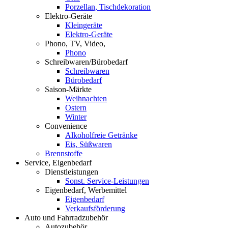
Porzellan, Tischdekoration
Elektro-Geräte
Kleingeräte
Elektro-Geräte
Phono, TV, Video,
Phono
Schreibwaren/Bürobedarf
Schreibwaren
Bürobedarf
Saison-Märkte
Weihnachten
Ostern
Winter
Convenience
Alkoholfreie Getränke
Eis, Süßwaren
Brennstoffe
Service, Eigenbedarf
Dienstleistungen
Sonst. Service-Leistungen
Eigenbedarf, Werbemittel
Eigenbedarf
Verkaufsförderung
Auto und Fahrradzubehör
Autozubehör