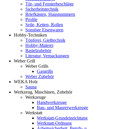
Tür- und Fensterbeschläge
Sicherheitstechnik
Briefkästen, Hausnummern
Profile
Seile, Ketten, Rollen
Sonstige Eisenwaren
Hobby-Techniken
Töpferei, Gießtechnik
Hobby-Malerei
Bastelzubehör
Literatur, Verpackungen
Weber Grill
Weber Grills
Gasgrills
Weber Zubehör
WEKA Holz
Sauna
Werkzeug, Maschinen, Zubehör
Werkzeuge
Handwerkzeuge
Bau- und Maurerwerkzeuge
Werkstatt
Werkstatt-Grundeinrichtung
Werkstatt-Ordnung
Arbeitssicherheit, Berufs- u.