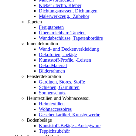
Kleber / techn. Kleber
Dichtungsmassen, Dichtungen
Malerwerkzeug, -Zubehör
Tapeten
Fertigtapeten
Überstreichbare Tapeten
Wandabschlüsse, Tapetenbordüre
Innendekoration
Wand- und Deckenverkleidung
Dekofolien, -beläge
Kunststoff-Profile, -Leisten
Deko-Material
Bilderrahmen
Fensterdekoration
Gardinen, Stores, Stoffe
Schienen, Garnituren
Sonnenschutz
Heimtextilien und Wohnaccessoi
Heimtextilien
Wohnaccessoires
Geschenkartikel, Kunstgewerbe
Bodenbeläge
Kunststoff-Beläge - Auslegware
Teppichzubehör