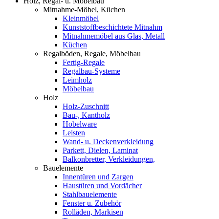
Holz, Regal- u. Möbelbau
Mitnahme-Möbel, Küchen
Kleinmöbel
Kunststoffbeschichtete Mitnahm
Mitnahmemöbel aus Glas, Metall
Küchen
Regalböden, Regale, Möbelbau
Fertig-Regale
Regalbau-Systeme
Leimholz
Möbelbau
Holz
Holz-Zuschnitt
Bau-, Kantholz
Hobelware
Leisten
Wand- u. Deckenverkleidung
Parkett, Dielen, Laminat
Balkonbretter, Verkleidungen,
Bauelemente
Innentüren und Zargen
Haustüren und Vordächer
Stahlbauelemente
Fenster u. Zubehör
Rolläden, Markisen