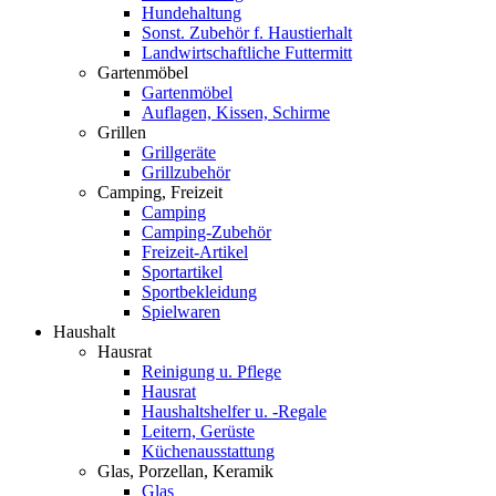
Hundehaltung
Sonst. Zubehör f. Haustierhalt
Landwirtschaftliche Futtermitt
Gartenmöbel
Gartenmöbel
Auflagen, Kissen, Schirme
Grillen
Grillgeräte
Grillzubehör
Camping, Freizeit
Camping
Camping-Zubehör
Freizeit-Artikel
Sportartikel
Sportbekleidung
Spielwaren
Haushalt
Hausrat
Reinigung u. Pflege
Hausrat
Haushaltshelfer u. -Regale
Leitern, Gerüste
Küchenausstattung
Glas, Porzellan, Keramik
Glas