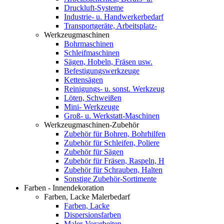
Druckluft-Systeme
Industrie- u. Handwerkerbedarf
Transportgeräte, Arbeitsplatz-
Werkzeugmaschinen
Bohrmaschinen
Schleifmaschinen
Sägen, Hobeln, Fräsen usw.
Befestigungswerkzeuge
Kettensägen
Reinigungs- u. sonst. Werkzeug
Löten, Schweißen
Mini- Werkzeuge
Groß- u. Werkstatt-Maschinen
Werkzeugmaschinen-Zubehör
Zubehör für Bohren, Bohrhilfen
Zubehör für Schleifen, Poliere
Zubehör für Sägen
Zubehör für Fräsen, Raspeln, H
Zubehör für Schrauben, Halten
Sonstige Zubehör-Sortimente
Farben - Innendekoration
Farben, Lacke Malerbedarf
Farben, Lacke
Dispersionsfarben
Maler-Vorarbeiten