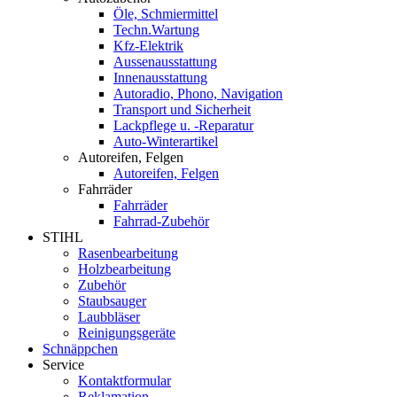
Öle, Schmiermittel
Techn.Wartung
Kfz-Elektrik
Aussenausstattung
Innenausstattung
Autoradio, Phono, Navigation
Transport und Sicherheit
Lackpflege u. -Reparatur
Auto-Winterartikel
Autoreifen, Felgen
Autoreifen, Felgen
Fahrräder
Fahrräder
Fahrrad-Zubehör
STIHL
Rasenbearbeitung
Holzbearbeitung
Zubehör
Staubsauger
Laubbläser
Reinigungsgeräte
Schnäppchen
Service
Kontaktformular
Reklamation