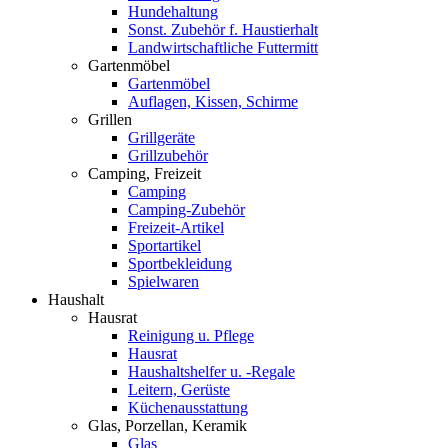
Hundehaltung
Sonst. Zubehör f. Haustierhalt
Landwirtschaftliche Futtermitt
Gartenmöbel
Gartenmöbel
Auflagen, Kissen, Schirme
Grillen
Grillgeräte
Grillzubehör
Camping, Freizeit
Camping
Camping-Zubehör
Freizeit-Artikel
Sportartikel
Sportbekleidung
Spielwaren
Haushalt
Hausrat
Reinigung u. Pflege
Hausrat
Haushaltshelfer u. -Regale
Leitern, Gerüste
Küchenausstattung
Glas, Porzellan, Keramik
Glas