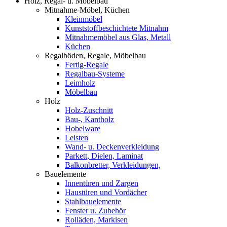
Holz, Regal- u. Möbelbau
Mitnahme-Möbel, Küchen
Kleinmöbel
Kunststoffbeschichtete Mitnahm
Mitnahmemöbel aus Glas, Metall
Küchen
Regalböden, Regale, Möbelbau
Fertig-Regale
Regalbau-Systeme
Leimholz
Möbelbau
Holz
Holz-Zuschnitt
Bau-, Kantholz
Hobelware
Leisten
Wand- u. Deckenverkleidung
Parkett, Dielen, Laminat
Balkonbretter, Verkleidungen,
Bauelemente
Innentüren und Zargen
Haustüren und Vordächer
Stahlbauelemente
Fenster u. Zubehör
Rolläden, Markisen