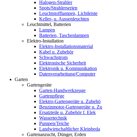
Halogen-Strahler
Spots/Strahlerserien
Leuchtstofflampen, Lichtleiste
Keller- u. Aussenleuchten
Leuchtmittel, Batterien
Lampen
Batterien, Taschenlampen
Elektro-Installation
Elektro-Installationsmaterial
Kabel u. Zubehör
Schwachstrom
Elektronische Sicherheit
Elektronik u. Kommunikation
Datenverarbeitung/Computer
Garten
Gartengeräte
Garten-Handwerkzeuge
Gartenpflege
Elektro-Gartengeräte u. Zubehö
Benzinmotor-Gartengeräte u. Zu
Ersatzteile u. Zubehör f. Elek
Wassertechnik
Pumpen/Teiche
Landwirtschaftlicher Kleinbeda
Gartenanzucht, Dünger, Erden