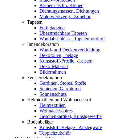
Kleber / techn. Kleber
Dichtungsmassen, Dichtungen
Malerwerkzeug, -Zubehör
Tapeten
Fertigtapeten
Überstreichbare Tapeten
Wandabschlüsse, Tapetenbordüre
Innendekoration
Wand- und Deckenverkleidung
Dekofolien, -beläge
Kunststoff-Profile, -Leisten
Deko-Material
Bilderrahmen
Fensterdekoration
Gardinen, Stores, Stoffe
Schienen, Garnituren
Sonnenschutz
Heimtextilien und Wohnaccessoi
Heimtextilien
Wohnaccessoires
Geschenkartikel, Kunstgewerbe
Bodenbeläge
Kunststoff-Beläge - Auslegware
Teppichzubehör