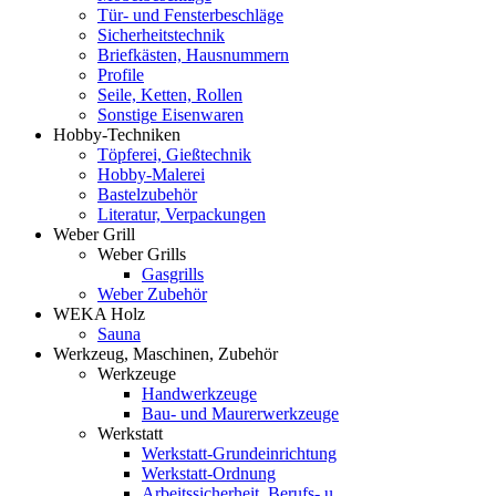
Tür- und Fensterbeschläge
Sicherheitstechnik
Briefkästen, Hausnummern
Profile
Seile, Ketten, Rollen
Sonstige Eisenwaren
Hobby-Techniken
Töpferei, Gießtechnik
Hobby-Malerei
Bastelzubehör
Literatur, Verpackungen
Weber Grill
Weber Grills
Gasgrills
Weber Zubehör
WEKA Holz
Sauna
Werkzeug, Maschinen, Zubehör
Werkzeuge
Handwerkzeuge
Bau- und Maurerwerkzeuge
Werkstatt
Werkstatt-Grundeinrichtung
Werkstatt-Ordnung
Arbeitssicherheit, Berufs- u.