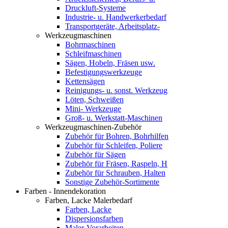
Druckluft-Systeme
Industrie- u. Handwerkerbedarf
Transportgeräte, Arbeitsplatz-
Werkzeugmaschinen
Bohrmaschinen
Schleifmaschinen
Sägen, Hobeln, Fräsen usw.
Befestigungswerkzeuge
Kettensägen
Reinigungs- u. sonst. Werkzeug
Löten, Schweißen
Mini- Werkzeuge
Groß- u. Werkstatt-Maschinen
Werkzeugmaschinen-Zubehör
Zubehör für Bohren, Bohrhilfen
Zubehör für Schleifen, Poliere
Zubehör für Sägen
Zubehör für Fräsen, Raspeln, H
Zubehör für Schrauben, Halten
Sonstige Zubehör-Sortimente
Farben - Innendekoration
Farben, Lacke Malerbedarf
Farben, Lacke
Dispersionsfarben
Maler-Vorarbeiten