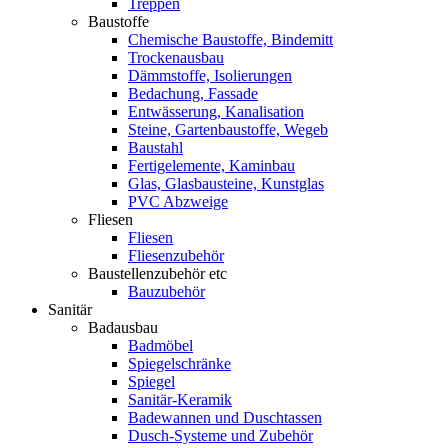
Treppen
Baustoffe
Chemische Baustoffe, Bindemitt
Trockenausbau
Dämmstoffe, Isolierungen
Bedachung, Fassade
Entwässerung, Kanalisation
Steine, Gartenbaustoffe, Wegeb
Baustahl
Fertigelemente, Kaminbau
Glas, Glasbausteine, Kunstglas
PVC Abzweige
Fliesen
Fliesen
Fliesenzubehör
Baustellenzubehör etc
Bauzubehör
Sanitär
Badausbau
Badmöbel
Spiegelschränke
Spiegel
Sanitär-Keramik
Badewannen und Duschtassen
Dusch-Systeme und Zubehör