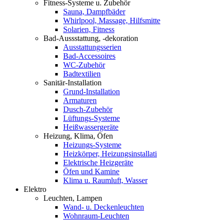
Fitness-Systeme u. Zubehör
Sauna, Dampfbäder
Whirlpool, Massage, Hilfsmitte
Solarien, Fitness
Bad-Aussstattung, -dekoration
Ausstattungsserien
Bad-Accessoires
WC-Zubehör
Badtextilien
Sanitär-Installation
Grund-Installation
Armaturen
Dusch-Zubehör
Lüftungs-Systeme
Heißwassergeräte
Heizung, Klima, Öfen
Heizungs-Systeme
Heizkörper, Heizungsinstallati
Elektrische Heizgeräte
Öfen und Kamine
Klima u. Raumluft, Wasser
Elektro
Leuchten, Lampen
Wand- u. Deckenleuchten
Wohnraum-Leuchten