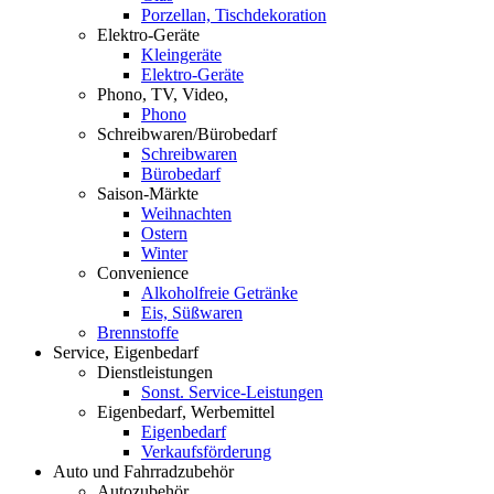
Porzellan, Tischdekoration
Elektro-Geräte
Kleingeräte
Elektro-Geräte
Phono, TV, Video,
Phono
Schreibwaren/Bürobedarf
Schreibwaren
Bürobedarf
Saison-Märkte
Weihnachten
Ostern
Winter
Convenience
Alkoholfreie Getränke
Eis, Süßwaren
Brennstoffe
Service, Eigenbedarf
Dienstleistungen
Sonst. Service-Leistungen
Eigenbedarf, Werbemittel
Eigenbedarf
Verkaufsförderung
Auto und Fahrradzubehör
Autozubehör