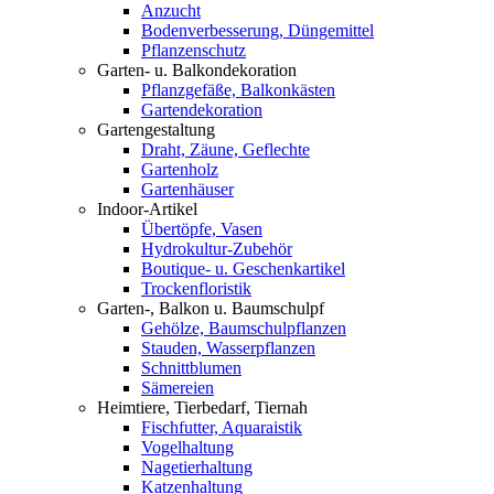
Anzucht
Bodenverbesserung, Düngemittel
Pflanzenschutz
Garten- u. Balkondekoration
Pflanzgefäße, Balkonkästen
Gartendekoration
Gartengestaltung
Draht, Zäune, Geflechte
Gartenholz
Gartenhäuser
Indoor-Artikel
Übertöpfe, Vasen
Hydrokultur-Zubehör
Boutique- u. Geschenkartikel
Trockenfloristik
Garten-, Balkon u. Baumschulpf
Gehölze, Baumschulpflanzen
Stauden, Wasserpflanzen
Schnittblumen
Sämereien
Heimtiere, Tierbedarf, Tiernah
Fischfutter, Aquaraistik
Vogelhaltung
Nagetierhaltung
Katzenhaltung