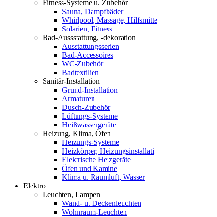
Fitness-Systeme u. Zubehör
Sauna, Dampfbäder
Whirlpool, Massage, Hilfsmitte
Solarien, Fitness
Bad-Aussstattung, -dekoration
Ausstattungsserien
Bad-Accessoires
WC-Zubehör
Badtextilien
Sanitär-Installation
Grund-Installation
Armaturen
Dusch-Zubehör
Lüftungs-Systeme
Heißwassergeräte
Heizung, Klima, Öfen
Heizungs-Systeme
Heizkörper, Heizungsinstallati
Elektrische Heizgeräte
Öfen und Kamine
Klima u. Raumluft, Wasser
Elektro
Leuchten, Lampen
Wand- u. Deckenleuchten
Wohnraum-Leuchten