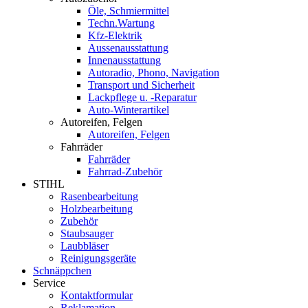
Öle, Schmiermittel
Techn.Wartung
Kfz-Elektrik
Aussenausstattung
Innenausstattung
Autoradio, Phono, Navigation
Transport und Sicherheit
Lackpflege u. -Reparatur
Auto-Winterartikel
Autoreifen, Felgen
Autoreifen, Felgen
Fahrräder
Fahrräder
Fahrrad-Zubehör
STIHL
Rasenbearbeitung
Holzbearbeitung
Zubehör
Staubsauger
Laubbläser
Reinigungsgeräte
Schnäppchen
Service
Kontaktformular
Reklamation