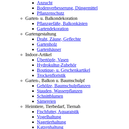
Anzucht
Bodenverbesserung, Düngemittel
Pflanzenschutz
Garten- u. Balkondekoration
Pflanzgefäße, Balkonkästen
Gartendekoration
Gartengestaltung
Draht, Zäune, Geflechte
Gartenholz
Gartenhäuser
Indoor-Artikel
Übertöpfe, Vasen
Hydrokultur-Zubehör
Boutique- u. Geschenkartikel
Trockenfloristik
Garten-, Balkon u. Baumschulpf
Gehölze, Baumschulpflanzen
Stauden, Wasserpflanzen
Schnittblumen
Sämereien
Heimtiere, Tierbedarf, Tiernah
Fischfutter, Aquaraistik
Vogelhaltung
Nagetierhaltung
Katzenhaltung