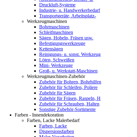
Druckluft-Systeme
Industrie- u. Handwerkerbedarf
Transportgeräte, Arbeitsplatz-
Werkzeugmaschinen
Bohrmaschinen
Schleifmaschinen
Sägen, Hobeln, Fräsen usw.
Befestigungswerkzeuge
Kettensägen
Reinigungs- u. sonst. Werkzeug
Löten, Schweißen
Mini- Werkzeuge
Groß- u. Werkstatt-Maschinen
Werkzeugmaschinen-Zubehör
Zubehör für Bohren, Bohrhilfen
Zubehör für Schleifen, Poliere
Zubehör für Sägen
Zubehör für Fräsen, Raspeln, H
Zubehör für Schrauben, Halten
Sonstige Zubehör-Sortimente
Farben - Innendekoration
Farben, Lacke Malerbedarf
Farben, Lacke
Dispersionsfarben
Maler-Vorarbeiten