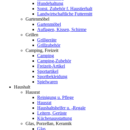
Hundehaltung
Sonst. Zubehör f. Haustierhalt
Landwirtschaftliche Futtermitt
Gartenmöbel
Gartenmöbel
Auflagen, Kissen, Schirme
Grillen
Grillgeräte
Grillzubehör
Camping, Freizeit
Camping
Camping-Zubehör
Freizeit-Artikel
Sportartikel
Sportbekleidung
Spielwaren
Haushalt
Hausrat
Reinigung u. Pflege
Hausrat
Haushaltshelfer u. -Regale
Leitern, Gerüste
Küchenausstattung
Glas, Porzellan, Keramik
Glas