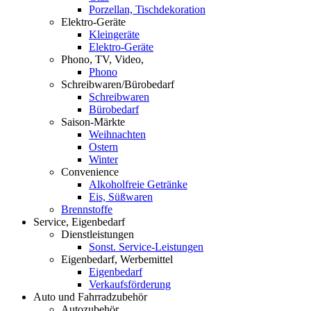
Porzellan, Tischdekoration
Elektro-Geräte
Kleingeräte
Elektro-Geräte
Phono, TV, Video,
Phono
Schreibwaren/Bürobedarf
Schreibwaren
Bürobedarf
Saison-Märkte
Weihnachten
Ostern
Winter
Convenience
Alkoholfreie Getränke
Eis, Süßwaren
Brennstoffe
Service, Eigenbedarf
Dienstleistungen
Sonst. Service-Leistungen
Eigenbedarf, Werbemittel
Eigenbedarf
Verkaufsförderung
Auto und Fahrradzubehör
Autozubehör