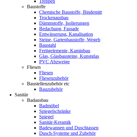
Treppen
Baustoffe
Chemische Baustoffe, Bindemitt
Trockenausbau
Dämmstoffe, Isolierungen
Bedachung, Fassade
Entwässerung, Kanalisation
Steine, Gartenbaustoffe, Wegeb
Baustahl
Fertigelemente, Kaminbau
Glas, Glasbausteine, Kunstglas
PVC Abzweige
Fliesen
Fliesen
Fliesenzubehör
Baustellenzubehör etc
Bauzubehör
Sanitär
Badausbau
Badmöbel
Spiegelschränke
Spiegel
Sanitär-Keramik
Badewannen und Duschtassen
Dusch-Systeme und Zubehör