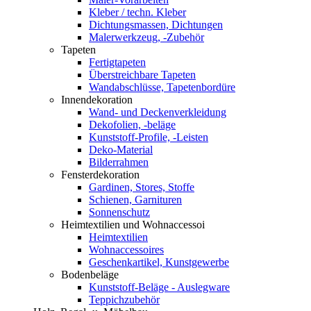
Kleber / techn. Kleber
Dichtungsmassen, Dichtungen
Malerwerkzeug, -Zubehör
Tapeten
Fertigtapeten
Überstreichbare Tapeten
Wandabschlüsse, Tapetenbordüre
Innendekoration
Wand- und Deckenverkleidung
Dekofolien, -beläge
Kunststoff-Profile, -Leisten
Deko-Material
Bilderrahmen
Fensterdekoration
Gardinen, Stores, Stoffe
Schienen, Garnituren
Sonnenschutz
Heimtextilien und Wohnaccessoi
Heimtextilien
Wohnaccessoires
Geschenkartikel, Kunstgewerbe
Bodenbeläge
Kunststoff-Beläge - Auslegware
Teppichzubehör