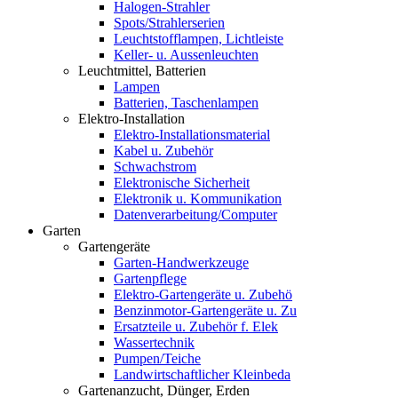
Halogen-Strahler
Spots/Strahlerserien
Leuchtstofflampen, Lichtleiste
Keller- u. Aussenleuchten
Leuchtmittel, Batterien
Lampen
Batterien, Taschenlampen
Elektro-Installation
Elektro-Installationsmaterial
Kabel u. Zubehör
Schwachstrom
Elektronische Sicherheit
Elektronik u. Kommunikation
Datenverarbeitung/Computer
Garten
Gartengeräte
Garten-Handwerkzeuge
Gartenpflege
Elektro-Gartengeräte u. Zubehö
Benzinmotor-Gartengeräte u. Zu
Ersatzteile u. Zubehör f. Elek
Wassertechnik
Pumpen/Teiche
Landwirtschaftlicher Kleinbeda
Gartenanzucht, Dünger, Erden