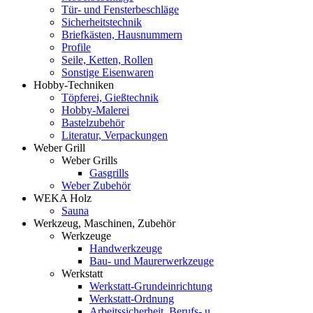
Tür- und Fensterbeschläge
Sicherheitstechnik
Briefkästen, Hausnummern
Profile
Seile, Ketten, Rollen
Sonstige Eisenwaren
Hobby-Techniken
Töpferei, Gießtechnik
Hobby-Malerei
Bastelzubehör
Literatur, Verpackungen
Weber Grill
Weber Grills
Gasgrills
Weber Zubehör
WEKA Holz
Sauna
Werkzeug, Maschinen, Zubehör
Werkzeuge
Handwerkzeuge
Bau- und Maurerwerkzeuge
Werkstatt
Werkstatt-Grundeinrichtung
Werkstatt-Ordnung
Arbeitssicherheit, Berufs- u.