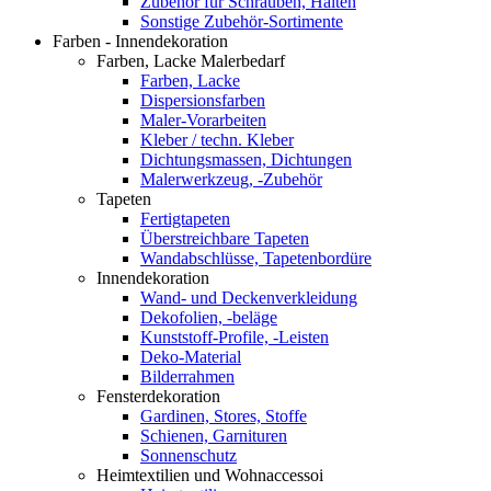
Zubehör für Schrauben, Halten
Sonstige Zubehör-Sortimente
Farben - Innendekoration
Farben, Lacke Malerbedarf
Farben, Lacke
Dispersionsfarben
Maler-Vorarbeiten
Kleber / techn. Kleber
Dichtungsmassen, Dichtungen
Malerwerkzeug, -Zubehör
Tapeten
Fertigtapeten
Überstreichbare Tapeten
Wandabschlüsse, Tapetenbordüre
Innendekoration
Wand- und Deckenverkleidung
Dekofolien, -beläge
Kunststoff-Profile, -Leisten
Deko-Material
Bilderrahmen
Fensterdekoration
Gardinen, Stores, Stoffe
Schienen, Garnituren
Sonnenschutz
Heimtextilien und Wohnaccessoi