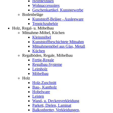
Heimtextilien
Wohnaccessoires
Geschenkartikel, Kunstgewerbe
Bodenbeläge
Kunststoff-Beläge - Auslegware
Teppichzubehör
Holz, Regal- u. Möbelbau
Mitnahme-Möbel, Küchen
Kleinmöbel
Kunststoffbeschichtete Mitnahm
Mitnahmemöbel aus Glas, Metall
Küchen
Regalböden, Regale, Möbelbau
Fertig-Regale
Regalbau-Systeme
Leimholz
Möbelbau
Holz
Holz-Zuschnitt
Bau-, Kantholz
Hobelware
Leisten
Wand- u. Deckenverkleidung
Parkett, Dielen, Laminat
Balkonbretter, Verkleidungen,