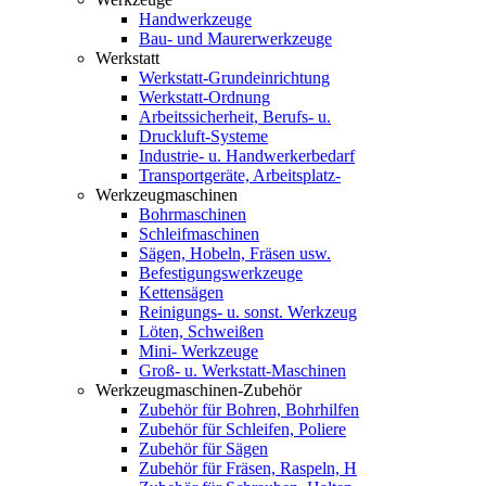
Handwerkzeuge
Bau- und Maurerwerkzeuge
Werkstatt
Werkstatt-Grundeinrichtung
Werkstatt-Ordnung
Arbeitssicherheit, Berufs- u.
Druckluft-Systeme
Industrie- u. Handwerkerbedarf
Transportgeräte, Arbeitsplatz-
Werkzeugmaschinen
Bohrmaschinen
Schleifmaschinen
Sägen, Hobeln, Fräsen usw.
Befestigungswerkzeuge
Kettensägen
Reinigungs- u. sonst. Werkzeug
Löten, Schweißen
Mini- Werkzeuge
Groß- u. Werkstatt-Maschinen
Werkzeugmaschinen-Zubehör
Zubehör für Bohren, Bohrhilfen
Zubehör für Schleifen, Poliere
Zubehör für Sägen
Zubehör für Fräsen, Raspeln, H