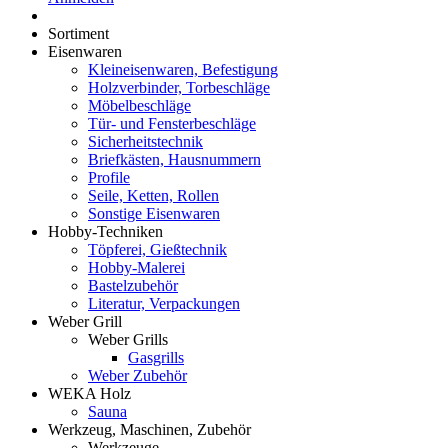
Sortiment
Eisenwaren
Kleineisenwaren, Befestigung
Holzverbinder, Torbeschläge
Möbelbeschläge
Tür- und Fensterbeschläge
Sicherheitstechnik
Briefkästen, Hausnummern
Profile
Seile, Ketten, Rollen
Sonstige Eisenwaren
Hobby-Techniken
Töpferei, Gießtechnik
Hobby-Malerei
Bastelzubehör
Literatur, Verpackungen
Weber Grill
Weber Grills
Gasgrills
Weber Zubehör
WEKA Holz
Sauna
Werkzeug, Maschinen, Zubehör
Werkzeuge