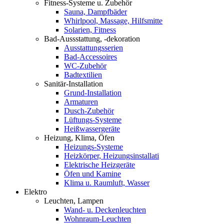
Fitness-Systeme u. Zubehör
Sauna, Dampfbäder
Whirlpool, Massage, Hilfsmitte
Solarien, Fitness
Bad-Aussstattung, -dekoration
Ausstattungsserien
Bad-Accessoires
WC-Zubehör
Badtextilien
Sanitär-Installation
Grund-Installation
Armaturen
Dusch-Zubehör
Lüftungs-Systeme
Heißwassergeräte
Heizung, Klima, Öfen
Heizungs-Systeme
Heizkörper, Heizungsinstallati
Elektrische Heizgeräte
Öfen und Kamine
Klima u. Raumluft, Wasser
Elektro
Leuchten, Lampen
Wand- u. Deckenleuchten
Wohnraum-Leuchten