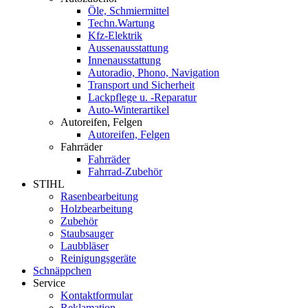
Öle, Schmiermittel
Techn.Wartung
Kfz-Elektrik
Aussenausstattung
Innenausstattung
Autoradio, Phono, Navigation
Transport und Sicherheit
Lackpflege u. -Reparatur
Auto-Winterartikel
Autoreifen, Felgen
Autoreifen, Felgen
Fahrräder
Fahrräder
Fahrrad-Zubehör
STIHL
Rasenbearbeitung
Holzbearbeitung
Zubehör
Staubsauger
Laubbläser
Reinigungsgeräte
Schnäppchen
Service
Kontaktformular
Reklamation