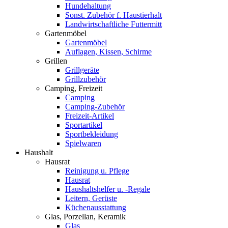
Hundehaltung
Sonst. Zubehör f. Haustierhalt
Landwirtschaftliche Futtermitt
Gartenmöbel
Gartenmöbel
Auflagen, Kissen, Schirme
Grillen
Grillgeräte
Grillzubehör
Camping, Freizeit
Camping
Camping-Zubehör
Freizeit-Artikel
Sportartikel
Sportbekleidung
Spielwaren
Haushalt
Hausrat
Reinigung u. Pflege
Hausrat
Haushaltshelfer u. -Regale
Leitern, Gerüste
Küchenausstattung
Glas, Porzellan, Keramik
Glas