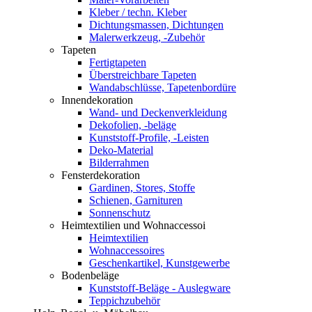
Kleber / techn. Kleber
Dichtungsmassen, Dichtungen
Malerwerkzeug, -Zubehör
Tapeten
Fertigtapeten
Überstreichbare Tapeten
Wandabschlüsse, Tapetenbordüre
Innendekoration
Wand- und Deckenverkleidung
Dekofolien, -beläge
Kunststoff-Profile, -Leisten
Deko-Material
Bilderrahmen
Fensterdekoration
Gardinen, Stores, Stoffe
Schienen, Garnituren
Sonnenschutz
Heimtextilien und Wohnaccessoi
Heimtextilien
Wohnaccessoires
Geschenkartikel, Kunstgewerbe
Bodenbeläge
Kunststoff-Beläge - Auslegware
Teppichzubehör