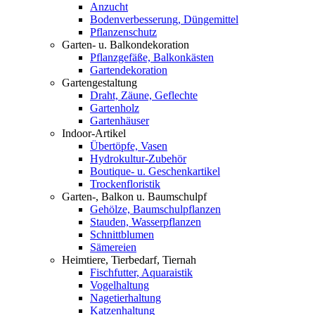
Anzucht
Bodenverbesserung, Düngemittel
Pflanzenschutz
Garten- u. Balkondekoration
Pflanzgefäße, Balkonkästen
Gartendekoration
Gartengestaltung
Draht, Zäune, Geflechte
Gartenholz
Gartenhäuser
Indoor-Artikel
Übertöpfe, Vasen
Hydrokultur-Zubehör
Boutique- u. Geschenkartikel
Trockenfloristik
Garten-, Balkon u. Baumschulpf
Gehölze, Baumschulpflanzen
Stauden, Wasserpflanzen
Schnittblumen
Sämereien
Heimtiere, Tierbedarf, Tiernah
Fischfutter, Aquaraistik
Vogelhaltung
Nagetierhaltung
Katzenhaltung