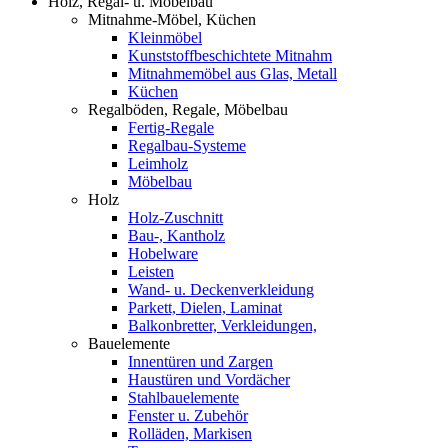
Holz, Regal- u. Möbelbau
Mitnahme-Möbel, Küchen
Kleinmöbel
Kunststoffbeschichtete Mitnahm
Mitnahmemöbel aus Glas, Metall
Küchen
Regalböden, Regale, Möbelbau
Fertig-Regale
Regalbau-Systeme
Leimholz
Möbelbau
Holz
Holz-Zuschnitt
Bau-, Kantholz
Hobelware
Leisten
Wand- u. Deckenverkleidung
Parkett, Dielen, Laminat
Balkonbretter, Verkleidungen,
Bauelemente
Innentüren und Zargen
Haustüren und Vordächer
Stahlbauelemente
Fenster u. Zubehör
Rolläden, Markisen