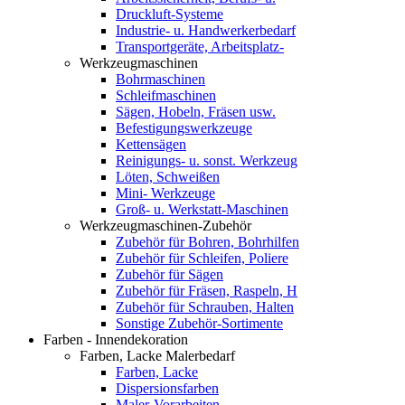
Druckluft-Systeme
Industrie- u. Handwerkerbedarf
Transportgeräte, Arbeitsplatz-
Werkzeugmaschinen
Bohrmaschinen
Schleifmaschinen
Sägen, Hobeln, Fräsen usw.
Befestigungswerkzeuge
Kettensägen
Reinigungs- u. sonst. Werkzeug
Löten, Schweißen
Mini- Werkzeuge
Groß- u. Werkstatt-Maschinen
Werkzeugmaschinen-Zubehör
Zubehör für Bohren, Bohrhilfen
Zubehör für Schleifen, Poliere
Zubehör für Sägen
Zubehör für Fräsen, Raspeln, H
Zubehör für Schrauben, Halten
Sonstige Zubehör-Sortimente
Farben - Innendekoration
Farben, Lacke Malerbedarf
Farben, Lacke
Dispersionsfarben
Maler-Vorarbeiten