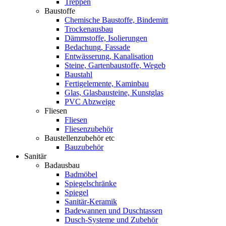
Treppen
Baustoffe
Chemische Baustoffe, Bindemitt
Trockenausbau
Dämmstoffe, Isolierungen
Bedachung, Fassade
Entwässerung, Kanalisation
Steine, Gartenbaustoffe, Wegeb
Baustahl
Fertigelemente, Kaminbau
Glas, Glasbausteine, Kunstglas
PVC Abzweige
Fliesen
Fliesen
Fliesenzubehör
Baustellenzubehör etc
Bauzubehör
Sanitär
Badausbau
Badmöbel
Spiegelschränke
Spiegel
Sanitär-Keramik
Badewannen und Duschtassen
Dusch-Systeme und Zubehör