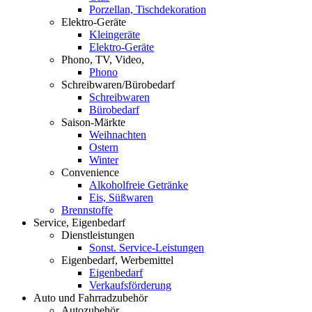
Porzellan, Tischdekoration
Elektro-Geräte
Kleingeräte
Elektro-Geräte
Phono, TV, Video,
Phono
Schreibwaren/Bürobedarf
Schreibwaren
Bürobedarf
Saison-Märkte
Weihnachten
Ostern
Winter
Convenience
Alkoholfreie Getränke
Eis, Süßwaren
Brennstoffe
Service, Eigenbedarf
Dienstleistungen
Sonst. Service-Leistungen
Eigenbedarf, Werbemittel
Eigenbedarf
Verkaufsförderung
Auto und Fahrradzubehör
Autozubehör