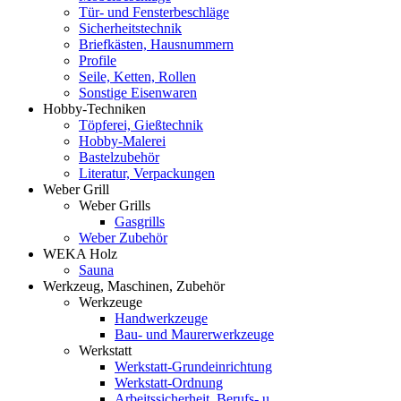
Tür- und Fensterbeschläge
Sicherheitstechnik
Briefkästen, Hausnummern
Profile
Seile, Ketten, Rollen
Sonstige Eisenwaren
Hobby-Techniken
Töpferei, Gießtechnik
Hobby-Malerei
Bastelzubehör
Literatur, Verpackungen
Weber Grill
Weber Grills
Gasgrills
Weber Zubehör
WEKA Holz
Sauna
Werkzeug, Maschinen, Zubehör
Werkzeuge
Handwerkzeuge
Bau- und Maurerwerkzeuge
Werkstatt
Werkstatt-Grundeinrichtung
Werkstatt-Ordnung
Arbeitssicherheit, Berufs- u.