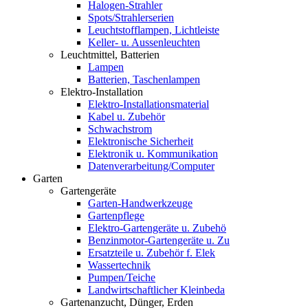
Halogen-Strahler
Spots/Strahlerserien
Leuchtstofflampen, Lichtleiste
Keller- u. Aussenleuchten
Leuchtmittel, Batterien
Lampen
Batterien, Taschenlampen
Elektro-Installation
Elektro-Installationsmaterial
Kabel u. Zubehör
Schwachstrom
Elektronische Sicherheit
Elektronik u. Kommunikation
Datenverarbeitung/Computer
Garten
Gartengeräte
Garten-Handwerkzeuge
Gartenpflege
Elektro-Gartengeräte u. Zubehö
Benzinmotor-Gartengeräte u. Zu
Ersatzteile u. Zubehör f. Elek
Wassertechnik
Pumpen/Teiche
Landwirtschaftlicher Kleinbeda
Gartenanzucht, Dünger, Erden