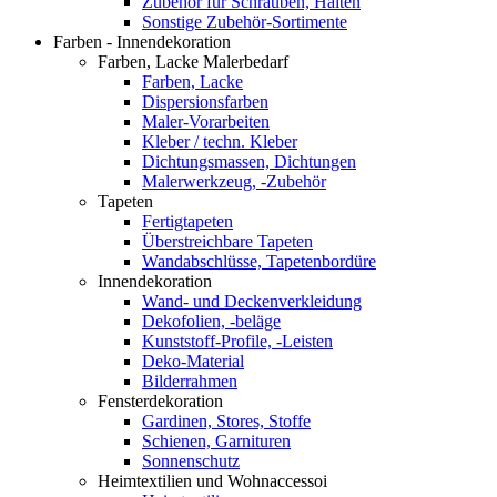
Zubehör für Schrauben, Halten
Sonstige Zubehör-Sortimente
Farben - Innendekoration
Farben, Lacke Malerbedarf
Farben, Lacke
Dispersionsfarben
Maler-Vorarbeiten
Kleber / techn. Kleber
Dichtungsmassen, Dichtungen
Malerwerkzeug, -Zubehör
Tapeten
Fertigtapeten
Überstreichbare Tapeten
Wandabschlüsse, Tapetenbordüre
Innendekoration
Wand- und Deckenverkleidung
Dekofolien, -beläge
Kunststoff-Profile, -Leisten
Deko-Material
Bilderrahmen
Fensterdekoration
Gardinen, Stores, Stoffe
Schienen, Garnituren
Sonnenschutz
Heimtextilien und Wohnaccessoi