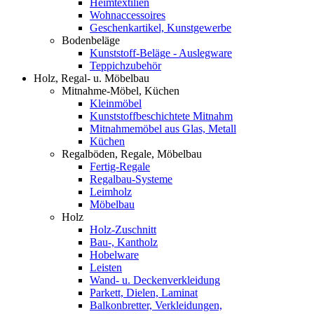
Heimtextilien
Wohnaccessoires
Geschenkartikel, Kunstgewerbe
Bodenbeläge
Kunststoff-Beläge - Auslegware
Teppichzubehör
Holz, Regal- u. Möbelbau
Mitnahme-Möbel, Küchen
Kleinmöbel
Kunststoffbeschichtete Mitnahm
Mitnahmemöbel aus Glas, Metall
Küchen
Regalböden, Regale, Möbelbau
Fertig-Regale
Regalbau-Systeme
Leimholz
Möbelbau
Holz
Holz-Zuschnitt
Bau-, Kantholz
Hobelware
Leisten
Wand- u. Deckenverkleidung
Parkett, Dielen, Laminat
Balkonbretter, Verkleidungen,