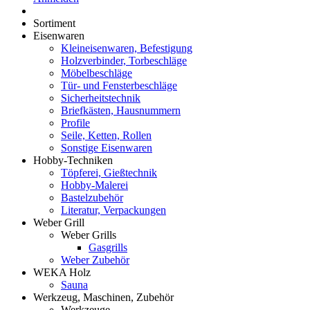
Sortiment
Eisenwaren
Kleineisenwaren, Befestigung
Holzverbinder, Torbeschläge
Möbelbeschläge
Tür- und Fensterbeschläge
Sicherheitstechnik
Briefkästen, Hausnummern
Profile
Seile, Ketten, Rollen
Sonstige Eisenwaren
Hobby-Techniken
Töpferei, Gießtechnik
Hobby-Malerei
Bastelzubehör
Literatur, Verpackungen
Weber Grill
Weber Grills
Gasgrills
Weber Zubehör
WEKA Holz
Sauna
Werkzeug, Maschinen, Zubehör
Werkzeuge