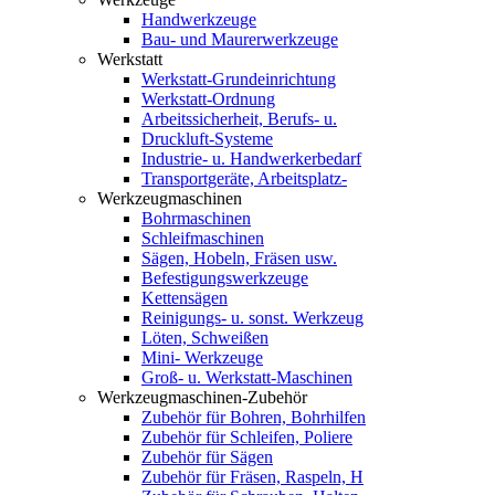
Handwerkzeuge
Bau- und Maurerwerkzeuge
Werkstatt
Werkstatt-Grundeinrichtung
Werkstatt-Ordnung
Arbeitssicherheit, Berufs- u.
Druckluft-Systeme
Industrie- u. Handwerkerbedarf
Transportgeräte, Arbeitsplatz-
Werkzeugmaschinen
Bohrmaschinen
Schleifmaschinen
Sägen, Hobeln, Fräsen usw.
Befestigungswerkzeuge
Kettensägen
Reinigungs- u. sonst. Werkzeug
Löten, Schweißen
Mini- Werkzeuge
Groß- u. Werkstatt-Maschinen
Werkzeugmaschinen-Zubehör
Zubehör für Bohren, Bohrhilfen
Zubehör für Schleifen, Poliere
Zubehör für Sägen
Zubehör für Fräsen, Raspeln, H