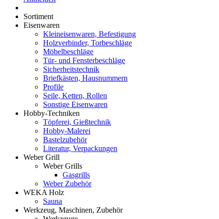
Sortiment
Eisenwaren
Kleineisenwaren, Befestigung
Holzverbinder, Torbeschläge
Möbelbeschläge
Tür- und Fensterbeschläge
Sicherheitstechnik
Briefkästen, Hausnummern
Profile
Seile, Ketten, Rollen
Sonstige Eisenwaren
Hobby-Techniken
Töpferei, Gießtechnik
Hobby-Malerei
Bastelzubehör
Literatur, Verpackungen
Weber Grill
Weber Grills
Gasgrills
Weber Zubehör
WEKA Holz
Sauna
Werkzeug, Maschinen, Zubehör
Werkzeuge