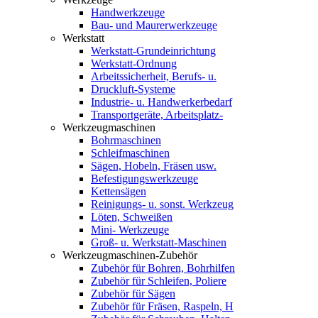
Handwerkzeuge
Bau- und Maurerwerkzeuge
Werkstatt
Werkstatt-Grundeinrichtung
Werkstatt-Ordnung
Arbeitssicherheit, Berufs- u.
Druckluft-Systeme
Industrie- u. Handwerkerbedarf
Transportgeräte, Arbeitsplatz-
Werkzeugmaschinen
Bohrmaschinen
Schleifmaschinen
Sägen, Hobeln, Fräsen usw.
Befestigungswerkzeuge
Kettensägen
Reinigungs- u. sonst. Werkzeug
Löten, Schweißen
Mini- Werkzeuge
Groß- u. Werkstatt-Maschinen
Werkzeugmaschinen-Zubehör
Zubehör für Bohren, Bohrhilfen
Zubehör für Schleifen, Poliere
Zubehör für Sägen
Zubehör für Fräsen, Raspeln, H