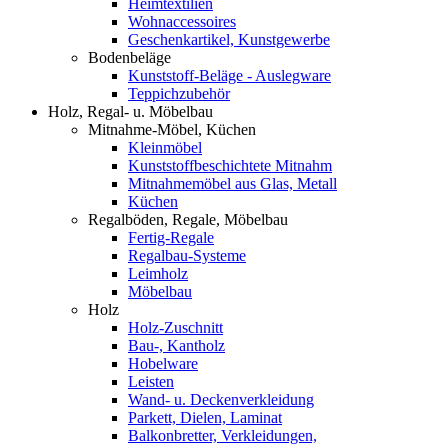
Heimtextilien
Wohnaccessoires
Geschenkartikel, Kunstgewerbe
Bodenbeläge
Kunststoff-Beläge - Auslegware
Teppichzubehör
Holz, Regal- u. Möbelbau
Mitnahme-Möbel, Küchen
Kleinmöbel
Kunststoffbeschichtete Mitnahm
Mitnahmemöbel aus Glas, Metall
Küchen
Regalböden, Regale, Möbelbau
Fertig-Regale
Regalbau-Systeme
Leimholz
Möbelbau
Holz
Holz-Zuschnitt
Bau-, Kantholz
Hobelware
Leisten
Wand- u. Deckenverkleidung
Parkett, Dielen, Laminat
Balkonbretter, Verkleidungen,