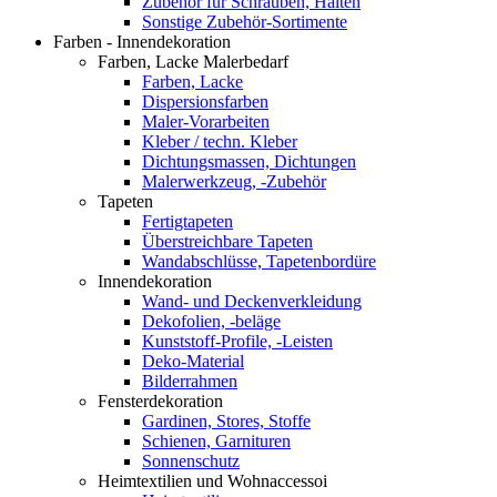
Zubehör für Schrauben, Halten
Sonstige Zubehör-Sortimente
Farben - Innendekoration
Farben, Lacke Malerbedarf
Farben, Lacke
Dispersionsfarben
Maler-Vorarbeiten
Kleber / techn. Kleber
Dichtungsmassen, Dichtungen
Malerwerkzeug, -Zubehör
Tapeten
Fertigtapeten
Überstreichbare Tapeten
Wandabschlüsse, Tapetenbordüre
Innendekoration
Wand- und Deckenverkleidung
Dekofolien, -beläge
Kunststoff-Profile, -Leisten
Deko-Material
Bilderrahmen
Fensterdekoration
Gardinen, Stores, Stoffe
Schienen, Garnituren
Sonnenschutz
Heimtextilien und Wohnaccessoi