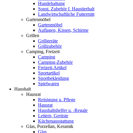
Hundehaltung
Sonst. Zubehör f. Haustierhalt
Landwirtschaftliche Futtermitt
Gartenmöbel
Gartenmöbel
Auflagen, Kissen, Schirme
Grillen
Grillgeräte
Grillzubehör
Camping, Freizeit
Camping
Camping-Zubehör
Freizeit-Artikel
Sportartikel
Sportbekleidung
Spielwaren
Haushalt
Hausrat
Reinigung u. Pflege
Hausrat
Haushaltshelfer u. -Regale
Leitern, Gerüste
Küchenausstattung
Glas, Porzellan, Keramik
Glas