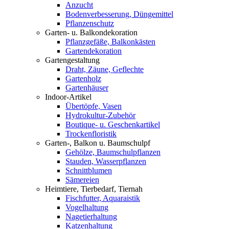
Anzucht
Bodenverbesserung, Düngemittel
Pflanzenschutz
Garten- u. Balkondekoration
Pflanzgefäße, Balkonkästen
Gartendekoration
Gartengestaltung
Draht, Zäune, Geflechte
Gartenholz
Gartenhäuser
Indoor-Artikel
Übertöpfe, Vasen
Hydrokultur-Zubehör
Boutique- u. Geschenkartikel
Trockenfloristik
Garten-, Balkon u. Baumschulpf
Gehölze, Baumschulpflanzen
Stauden, Wasserpflanzen
Schnittblumen
Sämereien
Heimtiere, Tierbedarf, Tiernah
Fischfutter, Aquaraistik
Vogelhaltung
Nagetierhaltung
Katzenhaltung