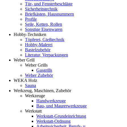
Tür- und Fensterbeschläge
Sicherheitstechnik
Briefkästen, Hausnummern
Profile
Seile, Ketten, Rollen
Sonstige Eisenwaren
Hobby-Techniken
Töpferei, Gießtechnik
Hobby-Malerei
Bastelzubehör
Literatur, Verpackungen
Weber Grill
Weber Grills
Gasgrills
Weber Zubehör
WEKA Holz
Sauna
Werkzeug, Maschinen, Zubehör
Werkzeuge
Handwerkzeuge
Bau- und Maurerwerkzeuge
Werkstatt
Werkstatt-Grundeinrichtung
Werkstatt-Ordnung
Arbeitssicherheit, Berufs- u.