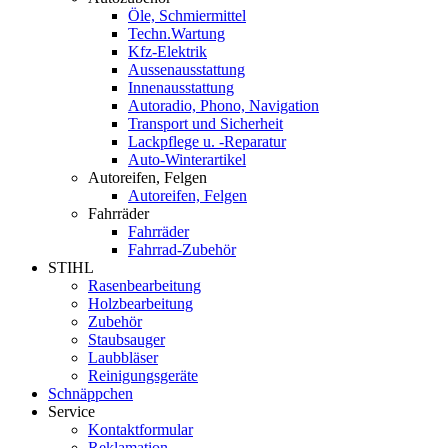
Öle, Schmiermittel
Techn.Wartung
Kfz-Elektrik
Aussenausstattung
Innenausstattung
Autoradio, Phono, Navigation
Transport und Sicherheit
Lackpflege u. -Reparatur
Auto-Winterartikel
Autoreifen, Felgen
Autoreifen, Felgen
Fahrräder
Fahrräder
Fahrrad-Zubehör
STIHL
Rasenbearbeitung
Holzbearbeitung
Zubehör
Staubsauger
Laubbläser
Reinigungsgeräte
Schnäppchen
Service
Kontaktformular
Reklamation