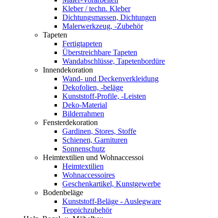
Kleber / techn. Kleber
Dichtungsmassen, Dichtungen
Malerwerkzeug, -Zubehör
Tapeten
Fertigtapeten
Überstreichbare Tapeten
Wandabschlüsse, Tapetenbordüre
Innendekoration
Wand- und Deckenverkleidung
Dekofolien, -beläge
Kunststoff-Profile, -Leisten
Deko-Material
Bilderrahmen
Fensterdekoration
Gardinen, Stores, Stoffe
Schienen, Garnituren
Sonnenschutz
Heimtextilien und Wohnaccessoi
Heimtextilien
Wohnaccessoires
Geschenkartikel, Kunstgewerbe
Bodenbeläge
Kunststoff-Beläge - Auslegware
Teppichzubehör