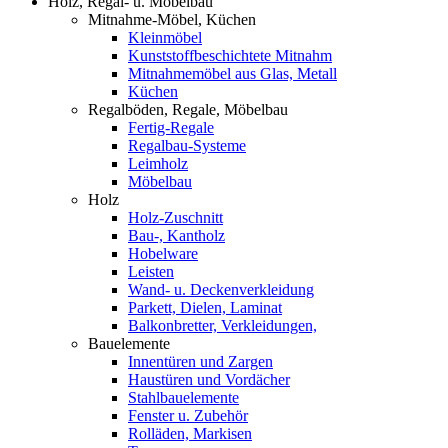
Holz, Regal- u. Möbelbau
Mitnahme-Möbel, Küchen
Kleinmöbel
Kunststoffbeschichtete Mitnahm
Mitnahmemöbel aus Glas, Metall
Küchen
Regalböden, Regale, Möbelbau
Fertig-Regale
Regalbau-Systeme
Leimholz
Möbelbau
Holz
Holz-Zuschnitt
Bau-, Kantholz
Hobelware
Leisten
Wand- u. Deckenverkleidung
Parkett, Dielen, Laminat
Balkonbretter, Verkleidungen,
Bauelemente
Innentüren und Zargen
Haustüren und Vordächer
Stahlbauelemente
Fenster u. Zubehör
Rolläden, Markisen