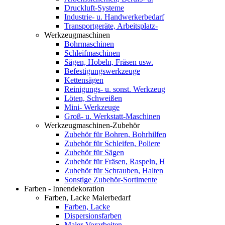
Druckluft-Systeme
Industrie- u. Handwerkerbedarf
Transportgeräte, Arbeitsplatz-
Werkzeugmaschinen
Bohrmaschinen
Schleifmaschinen
Sägen, Hobeln, Fräsen usw.
Befestigungswerkzeuge
Kettensägen
Reinigungs- u. sonst. Werkzeug
Löten, Schweißen
Mini- Werkzeuge
Groß- u. Werkstatt-Maschinen
Werkzeugmaschinen-Zubehör
Zubehör für Bohren, Bohrhilfen
Zubehör für Schleifen, Poliere
Zubehör für Sägen
Zubehör für Fräsen, Raspeln, H
Zubehör für Schrauben, Halten
Sonstige Zubehör-Sortimente
Farben - Innendekoration
Farben, Lacke Malerbedarf
Farben, Lacke
Dispersionsfarben
Maler-Vorarbeiten