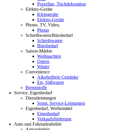
Porzellan, Tischdekoration
Elektro-Geräte
Kleingeräte
Elektro-Geräte
Phono, TV, Video,
Phono
Schreibwaren/Bürobedarf
Schreibwaren
Bürobedarf
Saison-Märkte
Weihnachten
Ostern
Winter
Convenience
Alkoholfreie Getränke
Eis, Süßwaren
Brennstoffe
Service, Eigenbedarf
Dienstleistungen
Sonst. Service-Leistungen
Eigenbedarf, Werbemittel
Eigenbedarf
Verkaufsförderung
Auto und Fahrradzubehör
Autozubehör