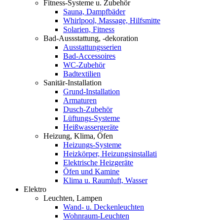
Fitness-Systeme u. Zubehör
Sauna, Dampfbäder
Whirlpool, Massage, Hilfsmitte
Solarien, Fitness
Bad-Aussstattung, -dekoration
Ausstattungsserien
Bad-Accessoires
WC-Zubehör
Badtextilien
Sanitär-Installation
Grund-Installation
Armaturen
Dusch-Zubehör
Lüftungs-Systeme
Heißwassergeräte
Heizung, Klima, Öfen
Heizungs-Systeme
Heizkörper, Heizungsinstallati
Elektrische Heizgeräte
Öfen und Kamine
Klima u. Raumluft, Wasser
Elektro
Leuchten, Lampen
Wand- u. Deckenleuchten
Wohnraum-Leuchten