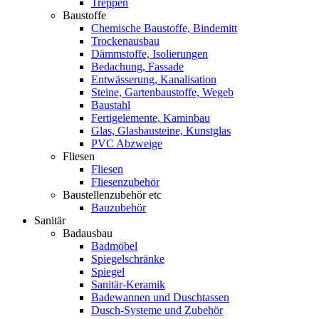
Treppen
Baustoffe
Chemische Baustoffe, Bindemitt
Trockenausbau
Dämmstoffe, Isolierungen
Bedachung, Fassade
Entwässerung, Kanalisation
Steine, Gartenbaustoffe, Wegeb
Baustahl
Fertigelemente, Kaminbau
Glas, Glasbausteine, Kunstglas
PVC Abzweige
Fliesen
Fliesen
Fliesenzubehör
Baustellenzubehör etc
Bauzubehör
Sanitär
Badausbau
Badmöbel
Spiegelschränke
Spiegel
Sanitär-Keramik
Badewannen und Duschtassen
Dusch-Systeme und Zubehör