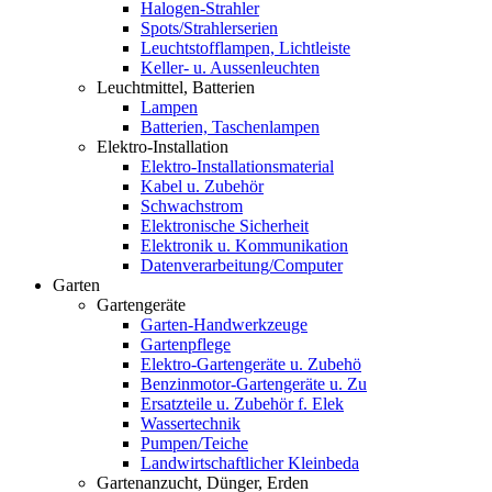
Halogen-Strahler
Spots/Strahlerserien
Leuchtstofflampen, Lichtleiste
Keller- u. Aussenleuchten
Leuchtmittel, Batterien
Lampen
Batterien, Taschenlampen
Elektro-Installation
Elektro-Installationsmaterial
Kabel u. Zubehör
Schwachstrom
Elektronische Sicherheit
Elektronik u. Kommunikation
Datenverarbeitung/Computer
Garten
Gartengeräte
Garten-Handwerkzeuge
Gartenpflege
Elektro-Gartengeräte u. Zubehö
Benzinmotor-Gartengeräte u. Zu
Ersatzteile u. Zubehör f. Elek
Wassertechnik
Pumpen/Teiche
Landwirtschaftlicher Kleinbeda
Gartenanzucht, Dünger, Erden