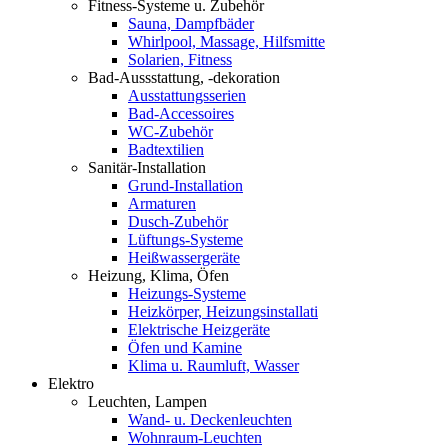
Fitness-Systeme u. Zubehör
Sauna, Dampfbäder
Whirlpool, Massage, Hilfsmitte
Solarien, Fitness
Bad-Aussstattung, -dekoration
Ausstattungsserien
Bad-Accessoires
WC-Zubehör
Badtextilien
Sanitär-Installation
Grund-Installation
Armaturen
Dusch-Zubehör
Lüftungs-Systeme
Heißwassergeräte
Heizung, Klima, Öfen
Heizungs-Systeme
Heizkörper, Heizungsinstallati
Elektrische Heizgeräte
Öfen und Kamine
Klima u. Raumluft, Wasser
Elektro
Leuchten, Lampen
Wand- u. Deckenleuchten
Wohnraum-Leuchten