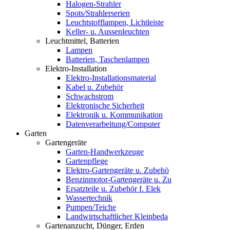
Halogen-Strahler
Spots/Strahlerserien
Leuchtstofflampen, Lichtleiste
Keller- u. Aussenleuchten
Leuchtmittel, Batterien
Lampen
Batterien, Taschenlampen
Elektro-Installation
Elektro-Installationsmaterial
Kabel u. Zubehör
Schwachstrom
Elektronische Sicherheit
Elektronik u. Kommunikation
Datenverarbeitung/Computer
Garten
Gartengeräte
Garten-Handwerkzeuge
Gartenpflege
Elektro-Gartengeräte u. Zubehö
Benzinmotor-Gartengeräte u. Zu
Ersatzteile u. Zubehör f. Elek
Wassertechnik
Pumpen/Teiche
Landwirtschaftlicher Kleinbeda
Gartenanzucht, Dünger, Erden