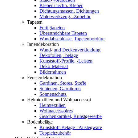
Kleber / techn. Kleber
Dichtungsmassen, Dichtungen
Malerwerkzeug, -Zubehör
Tapeten
Fertigtapeten
Überstreichbare Tapeten
Wandabschlüsse, Tapetenbordüre
Innendekoration
Wand- und Deckenverkleidung
Dekofolien, -beläge
Kunststoff-Profile, -Leisten
Deko-Material
Bilderrahmen
Fensterdekoration
Gardinen, Stores, Stoffe
Schienen, Garnituren
Sonnenschutz
Heimtextilien und Wohnaccessoi
Heimtextilien
Wohnaccessoires
Geschenkartikel, Kunstgewerbe
Bodenbeläge
Kunststoff-Beläge - Auslegware
Teppichzubehör