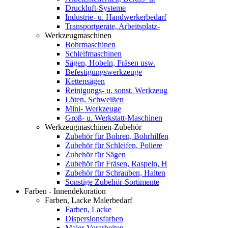
Druckluft-Systeme
Industrie- u. Handwerkerbedarf
Transportgeräte, Arbeitsplatz-
Werkzeugmaschinen
Bohrmaschinen
Schleifmaschinen
Sägen, Hobeln, Fräsen usw.
Befestigungswerkzeuge
Kettensägen
Reinigungs- u. sonst. Werkzeug
Löten, Schweißen
Mini- Werkzeuge
Groß- u. Werkstatt-Maschinen
Werkzeugmaschinen-Zubehör
Zubehör für Bohren, Bohrhilfen
Zubehör für Schleifen, Poliere
Zubehör für Sägen
Zubehör für Fräsen, Raspeln, H
Zubehör für Schrauben, Halten
Sonstige Zubehör-Sortimente
Farben - Innendekoration
Farben, Lacke Malerbedarf
Farben, Lacke
Dispersionsfarben
Maler-Vorarbeiten