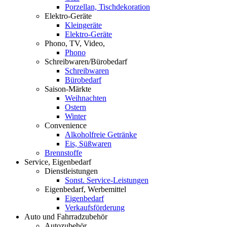
Porzellan, Tischdekoration
Elektro-Geräte
Kleingeräte
Elektro-Geräte
Phono, TV, Video,
Phono
Schreibwaren/Bürobedarf
Schreibwaren
Bürobedarf
Saison-Märkte
Weihnachten
Ostern
Winter
Convenience
Alkoholfreie Getränke
Eis, Süßwaren
Brennstoffe
Service, Eigenbedarf
Dienstleistungen
Sonst. Service-Leistungen
Eigenbedarf, Werbemittel
Eigenbedarf
Verkaufsförderung
Auto und Fahrradzubehör
Autozubehör