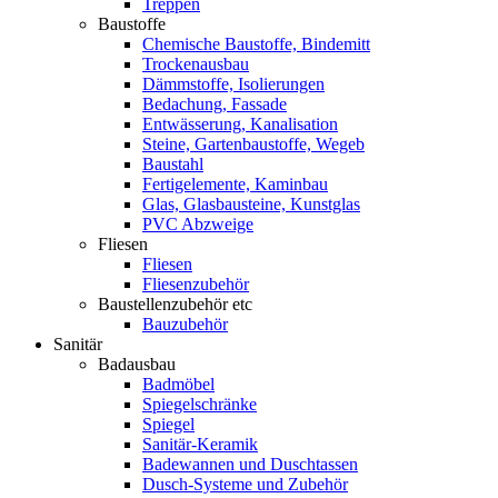
Treppen
Baustoffe
Chemische Baustoffe, Bindemitt
Trockenausbau
Dämmstoffe, Isolierungen
Bedachung, Fassade
Entwässerung, Kanalisation
Steine, Gartenbaustoffe, Wegeb
Baustahl
Fertigelemente, Kaminbau
Glas, Glasbausteine, Kunstglas
PVC Abzweige
Fliesen
Fliesen
Fliesenzubehör
Baustellenzubehör etc
Bauzubehör
Sanitär
Badausbau
Badmöbel
Spiegelschränke
Spiegel
Sanitär-Keramik
Badewannen und Duschtassen
Dusch-Systeme und Zubehör