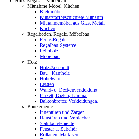
Holz, Regal- u. Möbelbau
Mitnahme-Möbel, Küchen
Kleinmöbel
Kunststoffbeschichtete Mitnahm
Mitnahmemöbel aus Glas, Metall
Küchen
Regalböden, Regale, Möbelbau
Fertig-Regale
Regalbau-Systeme
Leimholz
Möbelbau
Holz
Holz-Zuschnitt
Bau-, Kantholz
Hobelware
Leisten
Wand- u. Deckenverkleidung
Parkett, Dielen, Laminat
Balkonbretter, Verkleidungen,
Bauelemente
Innentüren und Zargen
Haustüren und Vordächer
Stahlbauelemente
Fenster u. Zubehör
Rolläden, Markisen