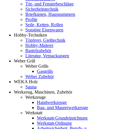
Tür- und Fensterbeschläge
Sicherheitstechnik
Briefkästen, Hausnummern
Profile
Seile, Ketten, Rollen
Sonstige Eisenwaren
Hobby-Techniken
Töpferei, Gießtechnik
Hobby-Malerei
Bastelzubehör
Literatur, Verpackungen
Weber Grill
Weber Grills
Gasgrills
Weber Zubehör
WEKA Holz
Sauna
Werkzeug, Maschinen, Zubehör
Werkzeuge
Handwerkzeuge
Bau- und Maurerwerkzeuge
Werkstatt
Werkstatt-Grundeinrichtung
Werkstatt-Ordnung
Arbeitssicherheit, Berufs- u.