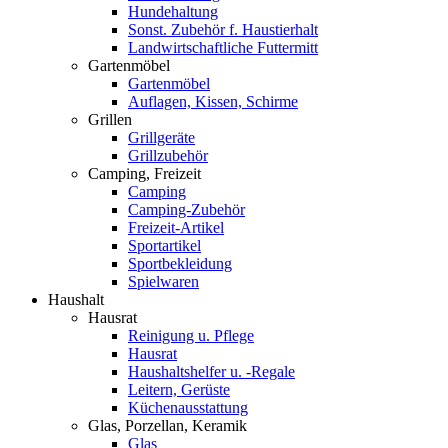
Hundehaltung
Sonst. Zubehör f. Haustierhalt
Landwirtschaftliche Futtermitt
Gartenmöbel
Gartenmöbel
Auflagen, Kissen, Schirme
Grillen
Grillgeräte
Grillzubehör
Camping, Freizeit
Camping
Camping-Zubehör
Freizeit-Artikel
Sportartikel
Sportbekleidung
Spielwaren
Haushalt
Hausrat
Reinigung u. Pflege
Hausrat
Haushaltshelfer u. -Regale
Leitern, Gerüste
Küchenausstattung
Glas, Porzellan, Keramik
Glas