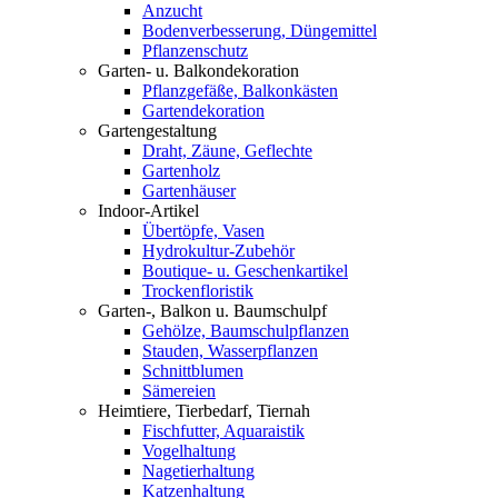
Anzucht
Bodenverbesserung, Düngemittel
Pflanzenschutz
Garten- u. Balkondekoration
Pflanzgefäße, Balkonkästen
Gartendekoration
Gartengestaltung
Draht, Zäune, Geflechte
Gartenholz
Gartenhäuser
Indoor-Artikel
Übertöpfe, Vasen
Hydrokultur-Zubehör
Boutique- u. Geschenkartikel
Trockenfloristik
Garten-, Balkon u. Baumschulpf
Gehölze, Baumschulpflanzen
Stauden, Wasserpflanzen
Schnittblumen
Sämereien
Heimtiere, Tierbedarf, Tiernah
Fischfutter, Aquaraistik
Vogelhaltung
Nagetierhaltung
Katzenhaltung