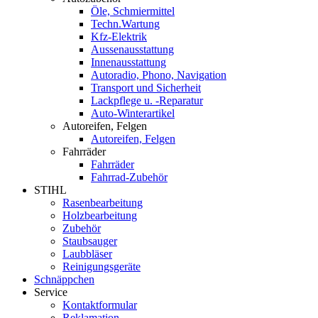
Öle, Schmiermittel
Techn.Wartung
Kfz-Elektrik
Aussenausstattung
Innenausstattung
Autoradio, Phono, Navigation
Transport und Sicherheit
Lackpflege u. -Reparatur
Auto-Winterartikel
Autoreifen, Felgen
Autoreifen, Felgen
Fahrräder
Fahrräder
Fahrrad-Zubehör
STIHL
Rasenbearbeitung
Holzbearbeitung
Zubehör
Staubsauger
Laubbläser
Reinigungsgeräte
Schnäppchen
Service
Kontaktformular
Reklamation