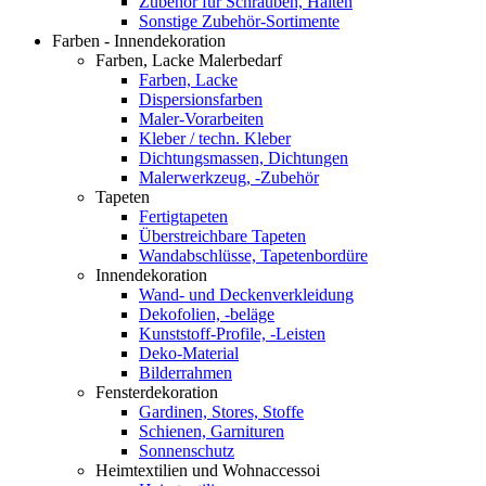
Zubehör für Schrauben, Halten
Sonstige Zubehör-Sortimente
Farben - Innendekoration
Farben, Lacke Malerbedarf
Farben, Lacke
Dispersionsfarben
Maler-Vorarbeiten
Kleber / techn. Kleber
Dichtungsmassen, Dichtungen
Malerwerkzeug, -Zubehör
Tapeten
Fertigtapeten
Überstreichbare Tapeten
Wandabschlüsse, Tapetenbordüre
Innendekoration
Wand- und Deckenverkleidung
Dekofolien, -beläge
Kunststoff-Profile, -Leisten
Deko-Material
Bilderrahmen
Fensterdekoration
Gardinen, Stores, Stoffe
Schienen, Garnituren
Sonnenschutz
Heimtextilien und Wohnaccessoi