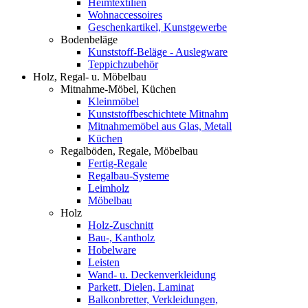
Heimtextilien
Wohnaccessoires
Geschenkartikel, Kunstgewerbe
Bodenbeläge
Kunststoff-Beläge - Auslegware
Teppichzubehör
Holz, Regal- u. Möbelbau
Mitnahme-Möbel, Küchen
Kleinmöbel
Kunststoffbeschichtete Mitnahm
Mitnahmemöbel aus Glas, Metall
Küchen
Regalböden, Regale, Möbelbau
Fertig-Regale
Regalbau-Systeme
Leimholz
Möbelbau
Holz
Holz-Zuschnitt
Bau-, Kantholz
Hobelware
Leisten
Wand- u. Deckenverkleidung
Parkett, Dielen, Laminat
Balkonbretter, Verkleidungen,