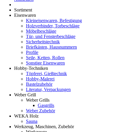
Sortiment
Eisenwaren
Kleineisenwaren, Befestigung
Holzverbinder, Torbeschläge
Möbelbeschläge
Tür- und Fensterbeschläge
Sicherheitstechnik
Briefkästen, Hausnummern
Profile
Seile, Ketten, Rollen
Sonstige Eisenwaren
Hobby-Techniken
Töpferei, Gießtechnik
Hobby-Malerei
Bastelzubehör
Literatur, Verpackungen
Weber Grill
Weber Grills
Gasgrills
Weber Zubehör
WEKA Holz
Sauna
Werkzeug, Maschinen, Zubehör
Werkzeuge