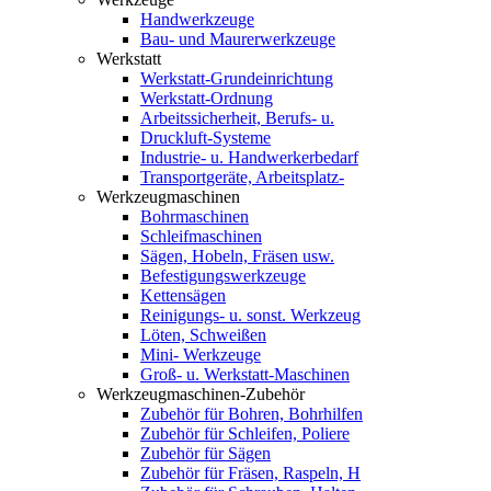
Handwerkzeuge
Bau- und Maurerwerkzeuge
Werkstatt
Werkstatt-Grundeinrichtung
Werkstatt-Ordnung
Arbeitssicherheit, Berufs- u.
Druckluft-Systeme
Industrie- u. Handwerkerbedarf
Transportgeräte, Arbeitsplatz-
Werkzeugmaschinen
Bohrmaschinen
Schleifmaschinen
Sägen, Hobeln, Fräsen usw.
Befestigungswerkzeuge
Kettensägen
Reinigungs- u. sonst. Werkzeug
Löten, Schweißen
Mini- Werkzeuge
Groß- u. Werkstatt-Maschinen
Werkzeugmaschinen-Zubehör
Zubehör für Bohren, Bohrhilfen
Zubehör für Schleifen, Poliere
Zubehör für Sägen
Zubehör für Fräsen, Raspeln, H