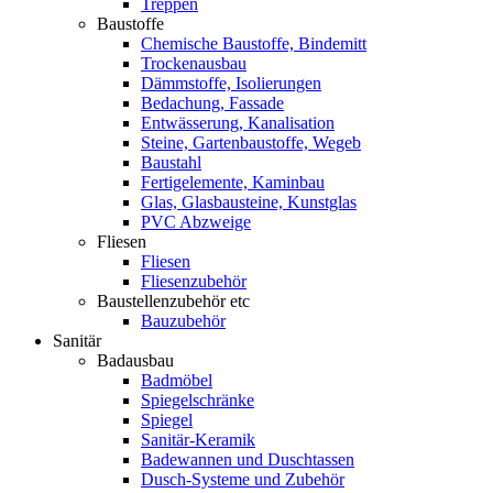
Treppen
Baustoffe
Chemische Baustoffe, Bindemitt
Trockenausbau
Dämmstoffe, Isolierungen
Bedachung, Fassade
Entwässerung, Kanalisation
Steine, Gartenbaustoffe, Wegeb
Baustahl
Fertigelemente, Kaminbau
Glas, Glasbausteine, Kunstglas
PVC Abzweige
Fliesen
Fliesen
Fliesenzubehör
Baustellenzubehör etc
Bauzubehör
Sanitär
Badausbau
Badmöbel
Spiegelschränke
Spiegel
Sanitär-Keramik
Badewannen und Duschtassen
Dusch-Systeme und Zubehör