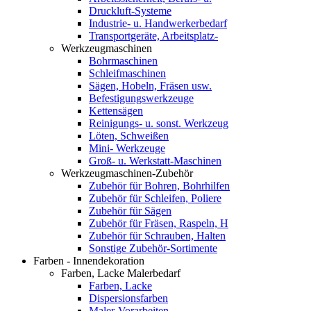
Druckluft-Systeme
Industrie- u. Handwerkerbedarf
Transportgeräte, Arbeitsplatz-
Werkzeugmaschinen
Bohrmaschinen
Schleifmaschinen
Sägen, Hobeln, Fräsen usw.
Befestigungswerkzeuge
Kettensägen
Reinigungs- u. sonst. Werkzeug
Löten, Schweißen
Mini- Werkzeuge
Groß- u. Werkstatt-Maschinen
Werkzeugmaschinen-Zubehör
Zubehör für Bohren, Bohrhilfen
Zubehör für Schleifen, Poliere
Zubehör für Sägen
Zubehör für Fräsen, Raspeln, H
Zubehör für Schrauben, Halten
Sonstige Zubehör-Sortimente
Farben - Innendekoration
Farben, Lacke Malerbedarf
Farben, Lacke
Dispersionsfarben
Maler-Vorarbeiten