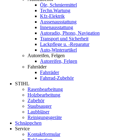
Öle, Schmiermittel
Techn.Wartung
Kfz-Elektrik
Aussenausstattung
Innenausstattung
Autoradio, Phono, Navigation
Transport und Sicherheit
Lackpflege u. -Reparatur
Auto-Winterartikel
Autoreifen, Felgen
Autoreifen, Felgen
Fahrräder
Fahrräder
Fahrrad-Zubehör
STIHL
Rasenbearbeitung
Holzbearbeitung
Zubehör
Staubsauger
Laubbläser
Reinigungsgeräte
Schnäppchen
Service
Kontaktformular
Reklamation