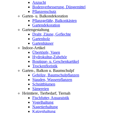
Anzucht
Bodenverbesserung, Düngemittel
Pflanzenschutz
Garten- u. Balkondekoration
Pflanzgefäße, Balkonkästen
Gartendekoration
Gartengestaltung
Draht, Zäune, Geflechte
Gartenholz
Gartenhäuser
Indoor-Artikel
Übertöpfe, Vasen
Hydrokultur-Zubehör
Boutique- u. Geschenkartikel
Trockenfloristik
Garten-, Balkon u. Baumschulpf
Gehölze, Baumschulpflanzen
Stauden, Wasserpflanzen
Schnittblumen
Sämereien
Heimtiere, Tierbedarf, Tiernah
Fischfutter, Aquaraistik
Vogelhaltung
Nagetierhaltung
Katzenhaltung