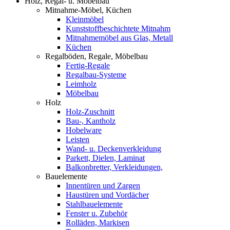
Holz, Regal- u. Möbelbau
Mitnahme-Möbel, Küchen
Kleinmöbel
Kunststoffbeschichtete Mitnahm
Mitnahmemöbel aus Glas, Metall
Küchen
Regalböden, Regale, Möbelbau
Fertig-Regale
Regalbau-Systeme
Leimholz
Möbelbau
Holz
Holz-Zuschnitt
Bau-, Kantholz
Hobelware
Leisten
Wand- u. Deckenverkleidung
Parkett, Dielen, Laminat
Balkonbretter, Verkleidungen,
Bauelemente
Innentüren und Zargen
Haustüren und Vordächer
Stahlbauelemente
Fenster u. Zubehör
Rolläden, Markisen