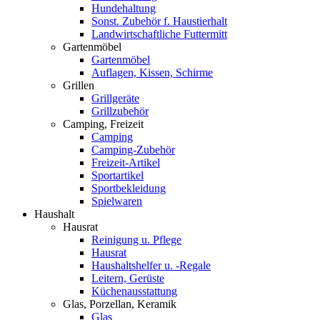
Hundehaltung
Sonst. Zubehör f. Haustierhalt
Landwirtschaftliche Futtermitt
Gartenmöbel
Gartenmöbel
Auflagen, Kissen, Schirme
Grillen
Grillgeräte
Grillzubehör
Camping, Freizeit
Camping
Camping-Zubehör
Freizeit-Artikel
Sportartikel
Sportbekleidung
Spielwaren
Haushalt
Hausrat
Reinigung u. Pflege
Hausrat
Haushaltshelfer u. -Regale
Leitern, Gerüste
Küchenausstattung
Glas, Porzellan, Keramik
Glas