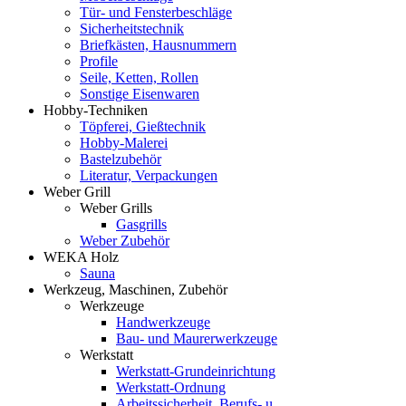
Tür- und Fensterbeschläge
Sicherheitstechnik
Briefkästen, Hausnummern
Profile
Seile, Ketten, Rollen
Sonstige Eisenwaren
Hobby-Techniken
Töpferei, Gießtechnik
Hobby-Malerei
Bastelzubehör
Literatur, Verpackungen
Weber Grill
Weber Grills
Gasgrills
Weber Zubehör
WEKA Holz
Sauna
Werkzeug, Maschinen, Zubehör
Werkzeuge
Handwerkzeuge
Bau- und Maurerwerkzeuge
Werkstatt
Werkstatt-Grundeinrichtung
Werkstatt-Ordnung
Arbeitssicherheit, Berufs- u.