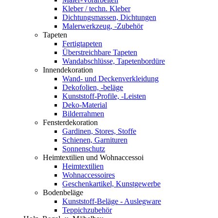
Kleber / techn. Kleber
Dichtungsmassen, Dichtungen
Malerwerkzeug, -Zubehör
Tapeten
Fertigtapeten
Überstreichbare Tapeten
Wandabschlüsse, Tapetenbordüre
Innendekoration
Wand- und Deckenverkleidung
Dekofolien, -beläge
Kunststoff-Profile, -Leisten
Deko-Material
Bilderrahmen
Fensterdekoration
Gardinen, Stores, Stoffe
Schienen, Garnituren
Sonnenschutz
Heimtextilien und Wohnaccessoi
Heimtextilien
Wohnaccessoires
Geschenkartikel, Kunstgewerbe
Bodenbeläge
Kunststoff-Beläge - Auslegware
Teppichzubehör