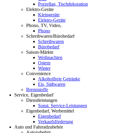
Porzellan, Tischdekoration
Elektro-Geräte
Kleingeräte
Elektro-Geräte
Phono, TV, Video,
Phono
Schreibwaren/Bürobedarf
Schreibwaren
Bürobedarf
Saison-Märkte
Weihnachten
Ostern
Winter
Convenience
Alkoholfreie Getränke
Eis, Süßwaren
Brennstoffe
Service, Eigenbedarf
Dienstleistungen
Sonst. Service-Leistungen
Eigenbedarf, Werbemittel
Eigenbedarf
Verkaufsförderung
Auto und Fahrradzubehör
Autozubehör