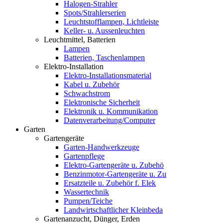
Halogen-Strahler
Spots/Strahlerserien
Leuchtstofflampen, Lichtleiste
Keller- u. Aussenleuchten
Leuchtmittel, Batterien
Lampen
Batterien, Taschenlampen
Elektro-Installation
Elektro-Installationsmaterial
Kabel u. Zubehör
Schwachstrom
Elektronische Sicherheit
Elektronik u. Kommunikation
Datenverarbeitung/Computer
Garten
Gartengeräte
Garten-Handwerkzeuge
Gartenpflege
Elektro-Gartengeräte u. Zubehö
Benzinmotor-Gartengeräte u. Zu
Ersatzteile u. Zubehör f. Elek
Wassertechnik
Pumpen/Teiche
Landwirtschaftlicher Kleinbeda
Gartenanzucht, Dünger, Erden