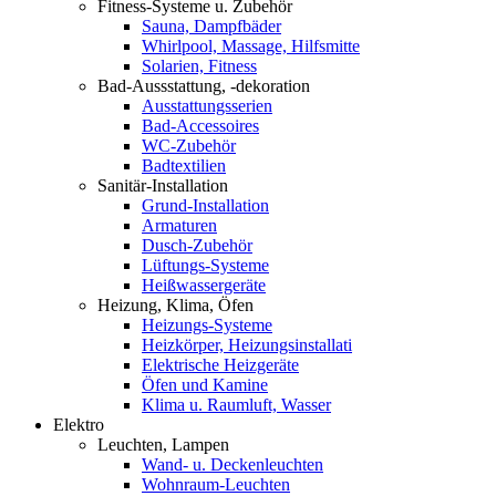
Fitness-Systeme u. Zubehör
Sauna, Dampfbäder
Whirlpool, Massage, Hilfsmitte
Solarien, Fitness
Bad-Aussstattung, -dekoration
Ausstattungsserien
Bad-Accessoires
WC-Zubehör
Badtextilien
Sanitär-Installation
Grund-Installation
Armaturen
Dusch-Zubehör
Lüftungs-Systeme
Heißwassergeräte
Heizung, Klima, Öfen
Heizungs-Systeme
Heizkörper, Heizungsinstallati
Elektrische Heizgeräte
Öfen und Kamine
Klima u. Raumluft, Wasser
Elektro
Leuchten, Lampen
Wand- u. Deckenleuchten
Wohnraum-Leuchten