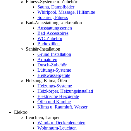
Fitness-Systeme u. Zubehör
Sauna, Dampfbäder
Whirlpool, Massage, Hilfsmitte
Solarien, Fitness
Bad-Aussstattung, -dekoration
Ausstattungsserien
Bad-Accessoires
WC-Zubehör
Badtextilien
Sanitär-Installation
Grund-Installation
Armaturen
Dusch-Zubehör
Lüftungs-Systeme
Heißwassergeräte
Heizung, Klima, Öfen
Heizungs-Systeme
Heizkörper, Heizungsinstallati
Elektrische Heizgeräte
Öfen und Kamine
Klima u. Raumluft, Wasser
Elektro
Leuchten, Lampen
Wand- u. Deckenleuchten
Wohnraum-Leuchten