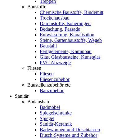
Treppen
Baustoffe
Chemische Baustoffe, Bindemitt
Trockenausbau
Dämmstoffe, Isolierungen
Bedachung, Fassade
Entwässerung, Kanalisation
Steine, Gartenbaustoffe, Wegeb
Baustahl
Fertigelemente, Kaminbau
Glas, Glasbausteine, Kunstglas
PVC Abzweige
Fliesen
Fliesen
Fliesenzubehör
Baustellenzubehör etc
Bauzubehör
Sanitär
Badausbau
Badmöbel
Spiegelschränke
Spiegel
Sanitär-Keramik
Badewannen und Duschtassen
Dusch-Systeme und Zubehör