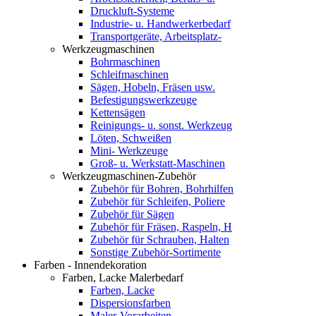
Druckluft-Systeme
Industrie- u. Handwerkerbedarf
Transportgeräte, Arbeitsplatz-
Werkzeugmaschinen
Bohrmaschinen
Schleifmaschinen
Sägen, Hobeln, Fräsen usw.
Befestigungswerkzeuge
Kettensägen
Reinigungs- u. sonst. Werkzeug
Löten, Schweißen
Mini- Werkzeuge
Groß- u. Werkstatt-Maschinen
Werkzeugmaschinen-Zubehör
Zubehör für Bohren, Bohrhilfen
Zubehör für Schleifen, Poliere
Zubehör für Sägen
Zubehör für Fräsen, Raspeln, H
Zubehör für Schrauben, Halten
Sonstige Zubehör-Sortimente
Farben - Innendekoration
Farben, Lacke Malerbedarf
Farben, Lacke
Dispersionsfarben
Maler-Vorarbeiten