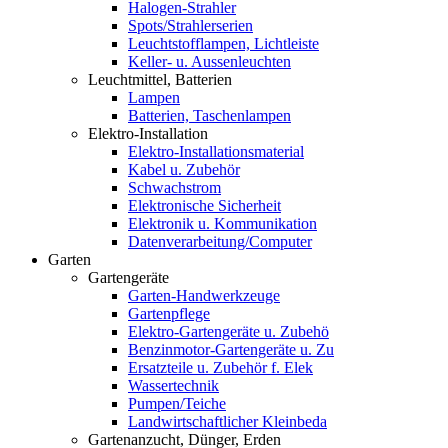
Halogen-Strahler
Spots/Strahlerserien
Leuchtstofflampen, Lichtleiste
Keller- u. Aussenleuchten
Leuchtmittel, Batterien
Lampen
Batterien, Taschenlampen
Elektro-Installation
Elektro-Installationsmaterial
Kabel u. Zubehör
Schwachstrom
Elektronische Sicherheit
Elektronik u. Kommunikation
Datenverarbeitung/Computer
Garten
Gartengeräte
Garten-Handwerkzeuge
Gartenpflege
Elektro-Gartengeräte u. Zubehö
Benzinmotor-Gartengeräte u. Zu
Ersatzteile u. Zubehör f. Elek
Wassertechnik
Pumpen/Teiche
Landwirtschaftlicher Kleinbeda
Gartenanzucht, Dünger, Erden