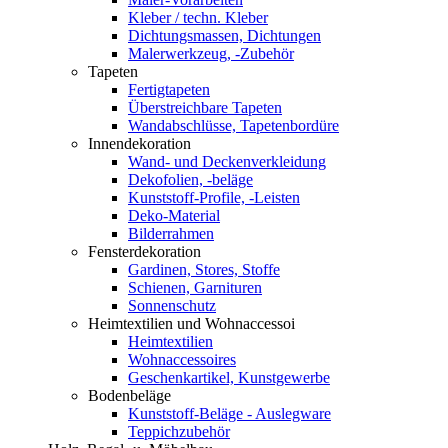
Kleber / techn. Kleber
Dichtungsmassen, Dichtungen
Malerwerkzeug, -Zubehör
Tapeten
Fertigtapeten
Überstreichbare Tapeten
Wandabschlüsse, Tapetenbordüre
Innendekoration
Wand- und Deckenverkleidung
Dekofolien, -beläge
Kunststoff-Profile, -Leisten
Deko-Material
Bilderrahmen
Fensterdekoration
Gardinen, Stores, Stoffe
Schienen, Garnituren
Sonnenschutz
Heimtextilien und Wohnaccessoi
Heimtextilien
Wohnaccessoires
Geschenkartikel, Kunstgewerbe
Bodenbeläge
Kunststoff-Beläge - Auslegware
Teppichzubehör