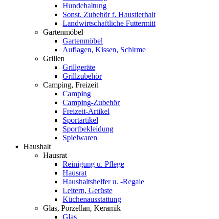
Hundehaltung
Sonst. Zubehör f. Haustierhalt
Landwirtschaftliche Futtermitt
Gartenmöbel
Gartenmöbel
Auflagen, Kissen, Schirme
Grillen
Grillgeräte
Grillzubehör
Camping, Freizeit
Camping
Camping-Zubehör
Freizeit-Artikel
Sportartikel
Sportbekleidung
Spielwaren
Haushalt
Hausrat
Reinigung u. Pflege
Hausrat
Haushaltshelfer u. -Regale
Leitern, Gerüste
Küchenausstattung
Glas, Porzellan, Keramik
Glas