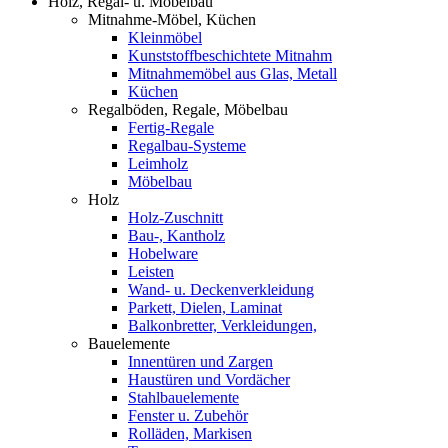
Holz, Regal- u. Möbelbau
Mitnahme-Möbel, Küchen
Kleinmöbel
Kunststoffbeschichtete Mitnahm
Mitnahmemöbel aus Glas, Metall
Küchen
Regalböden, Regale, Möbelbau
Fertig-Regale
Regalbau-Systeme
Leimholz
Möbelbau
Holz
Holz-Zuschnitt
Bau-, Kantholz
Hobelware
Leisten
Wand- u. Deckenverkleidung
Parkett, Dielen, Laminat
Balkonbretter, Verkleidungen,
Bauelemente
Innentüren und Zargen
Haustüren und Vordächer
Stahlbauelemente
Fenster u. Zubehör
Rolläden, Markisen