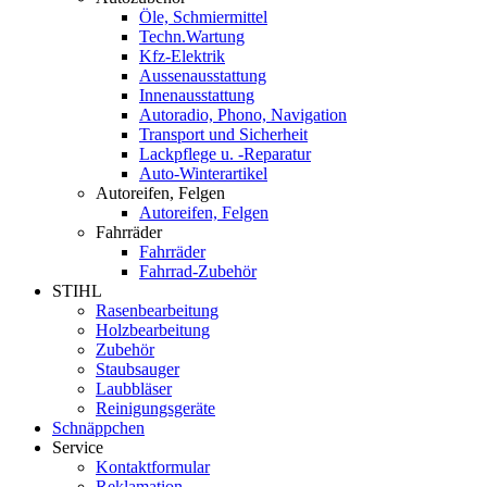
Öle, Schmiermittel
Techn.Wartung
Kfz-Elektrik
Aussenausstattung
Innenausstattung
Autoradio, Phono, Navigation
Transport und Sicherheit
Lackpflege u. -Reparatur
Auto-Winterartikel
Autoreifen, Felgen
Autoreifen, Felgen
Fahrräder
Fahrräder
Fahrrad-Zubehör
STIHL
Rasenbearbeitung
Holzbearbeitung
Zubehör
Staubsauger
Laubbläser
Reinigungsgeräte
Schnäppchen
Service
Kontaktformular
Reklamation