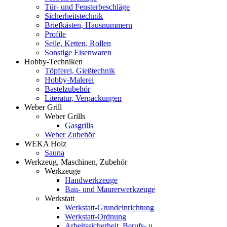
Tür- und Fensterbeschläge
Sicherheitstechnik
Briefkästen, Hausnummern
Profile
Seile, Ketten, Rollen
Sonstige Eisenwaren
Hobby-Techniken
Töpferei, Gießtechnik
Hobby-Malerei
Bastelzubehör
Literatur, Verpackungen
Weber Grill
Weber Grills
Gasgrills
Weber Zubehör
WEKA Holz
Sauna
Werkzeug, Maschinen, Zubehör
Werkzeuge
Handwerkzeuge
Bau- und Maurerwerkzeuge
Werkstatt
Werkstatt-Grundeinrichtung
Werkstatt-Ordnung
Arbeitssicherheit, Berufs- u.