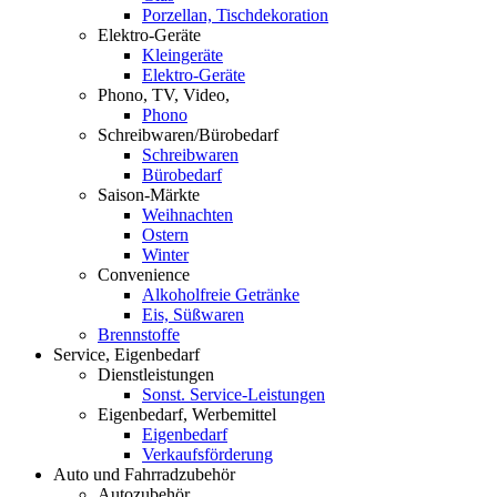
Porzellan, Tischdekoration
Elektro-Geräte
Kleingeräte
Elektro-Geräte
Phono, TV, Video,
Phono
Schreibwaren/Bürobedarf
Schreibwaren
Bürobedarf
Saison-Märkte
Weihnachten
Ostern
Winter
Convenience
Alkoholfreie Getränke
Eis, Süßwaren
Brennstoffe
Service, Eigenbedarf
Dienstleistungen
Sonst. Service-Leistungen
Eigenbedarf, Werbemittel
Eigenbedarf
Verkaufsförderung
Auto und Fahrradzubehör
Autozubehör