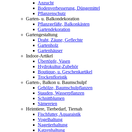
Anzucht
Bodenverbesserung, Düngemittel
Pflanzenschutz
Garten- u. Balkondekoration
Pflanzgefäße, Balkonkästen
Gartendekoration
Gartengestaltung
Draht, Zäune, Geflechte
Gartenholz
Gartenhäuser
Indoor-Artikel
Übertöpfe, Vasen
Hydrokultur-Zubehör
Boutique- u. Geschenkartikel
Trockenfloristik
Garten-, Balkon u. Baumschulpf
Gehölze, Baumschulpflanzen
Stauden, Wasserpflanzen
Schnittblumen
Sämereien
Heimtiere, Tierbedarf, Tiernah
Fischfutter, Aquaraistik
Vogelhaltung
Nagetierhaltung
Katzenhaltung