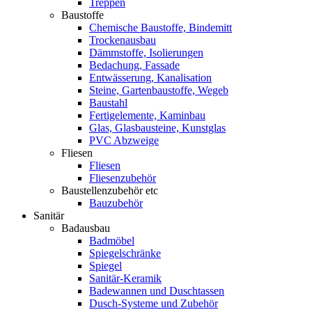
Treppen
Baustoffe
Chemische Baustoffe, Bindemitt
Trockenausbau
Dämmstoffe, Isolierungen
Bedachung, Fassade
Entwässerung, Kanalisation
Steine, Gartenbaustoffe, Wegeb
Baustahl
Fertigelemente, Kaminbau
Glas, Glasbausteine, Kunstglas
PVC Abzweige
Fliesen
Fliesen
Fliesenzubehör
Baustellenzubehör etc
Bauzubehör
Sanitär
Badausbau
Badmöbel
Spiegelschränke
Spiegel
Sanitär-Keramik
Badewannen und Duschtassen
Dusch-Systeme und Zubehör