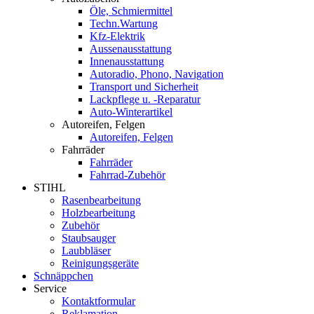
Öle, Schmiermittel
Techn.Wartung
Kfz-Elektrik
Aussenausstattung
Innenausstattung
Autoradio, Phono, Navigation
Transport und Sicherheit
Lackpflege u. -Reparatur
Auto-Winterartikel
Autoreifen, Felgen
Autoreifen, Felgen
Fahrräder
Fahrräder
Fahrrad-Zubehör
STIHL
Rasenbearbeitung
Holzbearbeitung
Zubehör
Staubsauger
Laubbläser
Reinigungsgeräte
Schnäppchen
Service
Kontaktformular
Reklamation