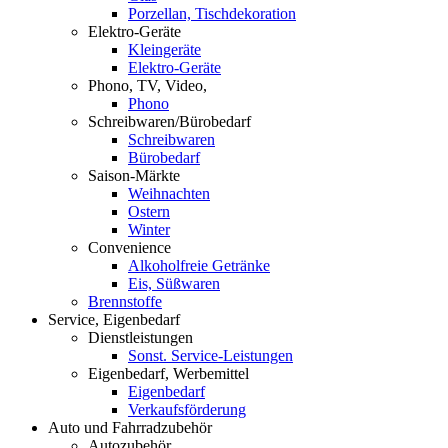
Porzellan, Tischdekoration
Elektro-Geräte
Kleingeräte
Elektro-Geräte
Phono, TV, Video,
Phono
Schreibwaren/Bürobedarf
Schreibwaren
Bürobedarf
Saison-Märkte
Weihnachten
Ostern
Winter
Convenience
Alkoholfreie Getränke
Eis, Süßwaren
Brennstoffe
Service, Eigenbedarf
Dienstleistungen
Sonst. Service-Leistungen
Eigenbedarf, Werbemittel
Eigenbedarf
Verkaufsförderung
Auto und Fahrradzubehör
Autozubehör