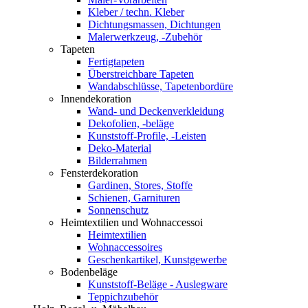
Kleber / techn. Kleber
Dichtungsmassen, Dichtungen
Malerwerkzeug, -Zubehör
Tapeten
Fertigtapeten
Überstreichbare Tapeten
Wandabschlüsse, Tapetenbordüre
Innendekoration
Wand- und Deckenverkleidung
Dekofolien, -beläge
Kunststoff-Profile, -Leisten
Deko-Material
Bilderrahmen
Fensterdekoration
Gardinen, Stores, Stoffe
Schienen, Garnituren
Sonnenschutz
Heimtextilien und Wohnaccessoi
Heimtextilien
Wohnaccessoires
Geschenkartikel, Kunstgewerbe
Bodenbeläge
Kunststoff-Beläge - Auslegware
Teppichzubehör