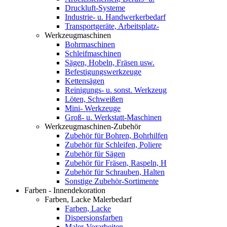
Druckluft-Systeme
Industrie- u. Handwerkerbedarf
Transportgeräte, Arbeitsplatz-
Werkzeugmaschinen
Bohrmaschinen
Schleifmaschinen
Sägen, Hobeln, Fräsen usw.
Befestigungswerkzeuge
Kettensägen
Reinigungs- u. sonst. Werkzeug
Löten, Schweißen
Mini- Werkzeuge
Groß- u. Werkstatt-Maschinen
Werkzeugmaschinen-Zubehör
Zubehör für Bohren, Bohrhilfen
Zubehör für Schleifen, Poliere
Zubehör für Sägen
Zubehör für Fräsen, Raspeln, H
Zubehör für Schrauben, Halten
Sonstige Zubehör-Sortimente
Farben - Innendekoration
Farben, Lacke Malerbedarf
Farben, Lacke
Dispersionsfarben
Maler-Vorarbeiten