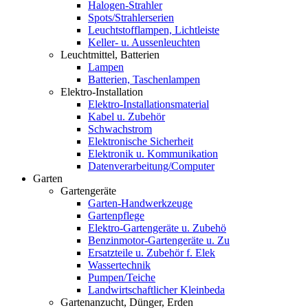
Halogen-Strahler
Spots/Strahlerserien
Leuchtstofflampen, Lichtleiste
Keller- u. Aussenleuchten
Leuchtmittel, Batterien
Lampen
Batterien, Taschenlampen
Elektro-Installation
Elektro-Installationsmaterial
Kabel u. Zubehör
Schwachstrom
Elektronische Sicherheit
Elektronik u. Kommunikation
Datenverarbeitung/Computer
Garten
Gartengeräte
Garten-Handwerkzeuge
Gartenpflege
Elektro-Gartengeräte u. Zubehö
Benzinmotor-Gartengeräte u. Zu
Ersatzteile u. Zubehör f. Elek
Wassertechnik
Pumpen/Teiche
Landwirtschaftlicher Kleinbeda
Gartenanzucht, Dünger, Erden