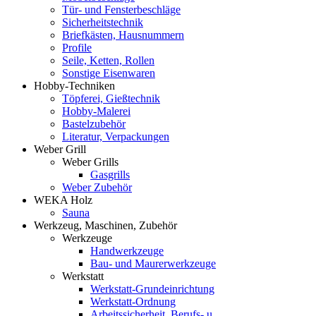
Tür- und Fensterbeschläge
Sicherheitstechnik
Briefkästen, Hausnummern
Profile
Seile, Ketten, Rollen
Sonstige Eisenwaren
Hobby-Techniken
Töpferei, Gießtechnik
Hobby-Malerei
Bastelzubehör
Literatur, Verpackungen
Weber Grill
Weber Grills
Gasgrills
Weber Zubehör
WEKA Holz
Sauna
Werkzeug, Maschinen, Zubehör
Werkzeuge
Handwerkzeuge
Bau- und Maurerwerkzeuge
Werkstatt
Werkstatt-Grundeinrichtung
Werkstatt-Ordnung
Arbeitssicherheit, Berufs- u.