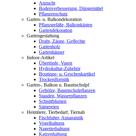
Anzucht
Bodenverbesserung, Düngemittel
Pflanzenschutz
Garten- u. Balkondekoration
Pflanzgefäße, Balkonkästen
Gartendekoration
Gartengestaltung
Draht, Zäune, Geflechte
Gartenholz
Gartenhäuser
Indoor-Artikel
Übertöpfe, Vasen
Hydrokultur-Zubehör
Boutique- u. Geschenkartikel
Trockenfloristik
Garten-, Balkon u. Baumschulpf
Gehölze, Baumschulpflanzen
Stauden, Wasserpflanzen
Schnittblumen
Sämereien
Heimtiere, Tierbedarf, Tiernah
Fischfutter, Aquaraistik
Vogelhaltung
Nagetierhaltung
Katzenhaltung