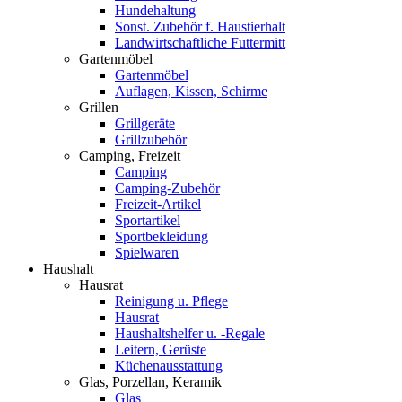
Hundehaltung
Sonst. Zubehör f. Haustierhalt
Landwirtschaftliche Futtermitt
Gartenmöbel
Gartenmöbel
Auflagen, Kissen, Schirme
Grillen
Grillgeräte
Grillzubehör
Camping, Freizeit
Camping
Camping-Zubehör
Freizeit-Artikel
Sportartikel
Sportbekleidung
Spielwaren
Haushalt
Hausrat
Reinigung u. Pflege
Hausrat
Haushaltshelfer u. -Regale
Leitern, Gerüste
Küchenausstattung
Glas, Porzellan, Keramik
Glas