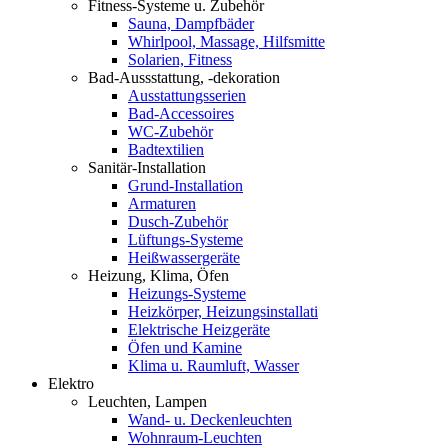
Fitness-Systeme u. Zubehör
Sauna, Dampfbäder
Whirlpool, Massage, Hilfsmitte
Solarien, Fitness
Bad-Aussstattung, -dekoration
Ausstattungsserien
Bad-Accessoires
WC-Zubehör
Badtextilien
Sanitär-Installation
Grund-Installation
Armaturen
Dusch-Zubehör
Lüftungs-Systeme
Heißwassergeräte
Heizung, Klima, Öfen
Heizungs-Systeme
Heizkörper, Heizungsinstallati
Elektrische Heizgeräte
Öfen und Kamine
Klima u. Raumluft, Wasser
Elektro
Leuchten, Lampen
Wand- u. Deckenleuchten
Wohnraum-Leuchten