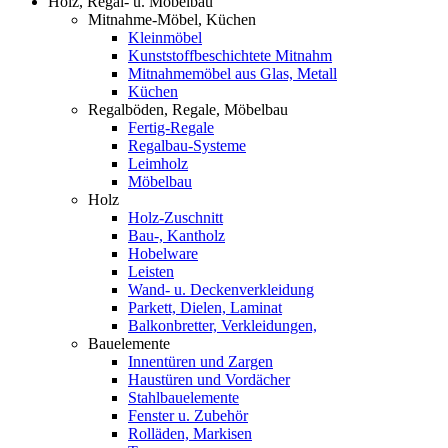
Holz, Regal- u. Möbelbau
Mitnahme-Möbel, Küchen
Kleinmöbel
Kunststoffbeschichtete Mitnahm
Mitnahmemöbel aus Glas, Metall
Küchen
Regalböden, Regale, Möbelbau
Fertig-Regale
Regalbau-Systeme
Leimholz
Möbelbau
Holz
Holz-Zuschnitt
Bau-, Kantholz
Hobelware
Leisten
Wand- u. Deckenverkleidung
Parkett, Dielen, Laminat
Balkonbretter, Verkleidungen,
Bauelemente
Innentüren und Zargen
Haustüren und Vordächer
Stahlbauelemente
Fenster u. Zubehör
Rolläden, Markisen