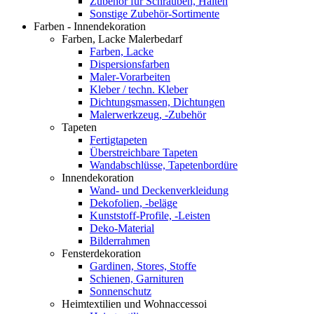
Zubehör für Schrauben, Halten
Sonstige Zubehör-Sortimente
Farben - Innendekoration
Farben, Lacke Malerbedarf
Farben, Lacke
Dispersionsfarben
Maler-Vorarbeiten
Kleber / techn. Kleber
Dichtungsmassen, Dichtungen
Malerwerkzeug, -Zubehör
Tapeten
Fertigtapeten
Überstreichbare Tapeten
Wandabschlüsse, Tapetenbordüre
Innendekoration
Wand- und Deckenverkleidung
Dekofolien, -beläge
Kunststoff-Profile, -Leisten
Deko-Material
Bilderrahmen
Fensterdekoration
Gardinen, Stores, Stoffe
Schienen, Garnituren
Sonnenschutz
Heimtextilien und Wohnaccessoi