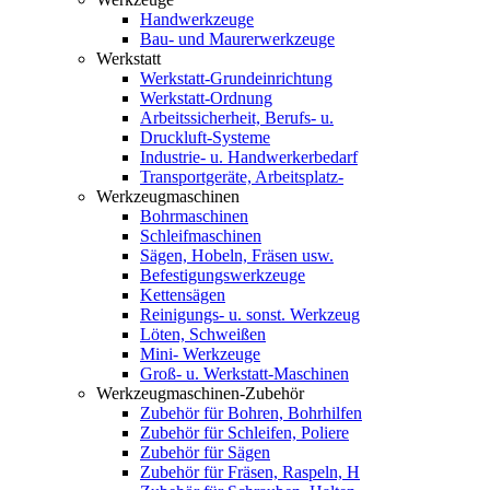
Handwerkzeuge
Bau- und Maurerwerkzeuge
Werkstatt
Werkstatt-Grundeinrichtung
Werkstatt-Ordnung
Arbeitssicherheit, Berufs- u.
Druckluft-Systeme
Industrie- u. Handwerkerbedarf
Transportgeräte, Arbeitsplatz-
Werkzeugmaschinen
Bohrmaschinen
Schleifmaschinen
Sägen, Hobeln, Fräsen usw.
Befestigungswerkzeuge
Kettensägen
Reinigungs- u. sonst. Werkzeug
Löten, Schweißen
Mini- Werkzeuge
Groß- u. Werkstatt-Maschinen
Werkzeugmaschinen-Zubehör
Zubehör für Bohren, Bohrhilfen
Zubehör für Schleifen, Poliere
Zubehör für Sägen
Zubehör für Fräsen, Raspeln, H