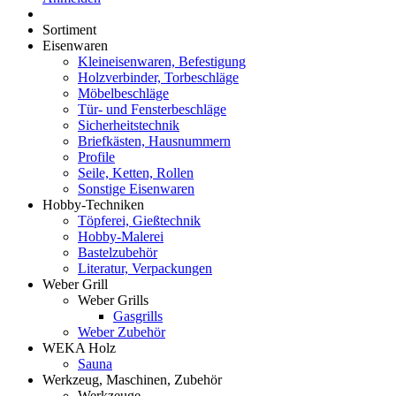
Sortiment
Eisenwaren
Kleineisenwaren, Befestigung
Holzverbinder, Torbeschläge
Möbelbeschläge
Tür- und Fensterbeschläge
Sicherheitstechnik
Briefkästen, Hausnummern
Profile
Seile, Ketten, Rollen
Sonstige Eisenwaren
Hobby-Techniken
Töpferei, Gießtechnik
Hobby-Malerei
Bastelzubehör
Literatur, Verpackungen
Weber Grill
Weber Grills
Gasgrills
Weber Zubehör
WEKA Holz
Sauna
Werkzeug, Maschinen, Zubehör
Werkzeuge