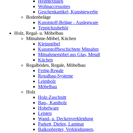
Heimtextilien
Wohnaccessoires
Geschenkartikel, Kunstgewerbe
Bodenbeläge
Kunststoff-Beläge - Auslegware
Teppichzubehör
Holz, Regal- u. Möbelbau
Mitnahme-Möbel, Küchen
Kleinmöbel
Kunststoffbeschichtete Mitnahm
Mitnahmemöbel aus Glas, Metall
Küchen
Regalböden, Regale, Möbelbau
Fertig-Regale
Regalbau-Systeme
Leimholz
Möbelbau
Holz
Holz-Zuschnitt
Bau-, Kantholz
Hobelware
Leisten
Wand- u. Deckenverkleidung
Parkett, Dielen, Laminat
Balkonbretter, Verkleidungen,